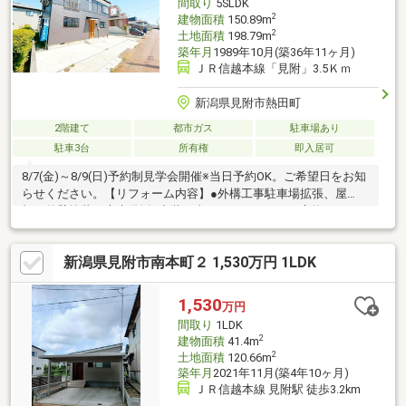
間取り
5SLDK
2
建物面積
150.89m
2
土地面積
198.79m
築年月
1989年10月(築36年11ヶ月)
ＪＲ信越本線「見附」3.5Ｋｍ
新潟県見附市熱田町
2階建て
都市ガス
駐車場あり
駐車3台
所有権
即入居可
8/7(金)～8/9(日)予約制見学会開催※当日予約OK。ご希望日をお知
らせください。【リフォーム内容】●外構工事駐車場拡張、屋
根・外壁塗装、庭木伐採●内装工事システムキッチン交換、ユニ
ットバス交換、温水洗浄便座トイレ交換、洗面化粧台交換、フロ
ーリング上張り、クロス張替え、畳表替え、建具交換、シューズ
新潟県見附市南本町２ 1,530万円 1LDK
ボックス交換、給湯器交換、インターホン設置、火災警報器設
置、照明LED交換【おすすめポイント】・シロアリ防除工事施工
後5年間保証・返済額や融資可能額など、お客様のご希望にあわせ
1,530
万円
てご提案。住宅ローンが初めての方でもお気軽にご相談ください
間取り
1LDK
2
建物面積
41.4m
2
土地面積
120.66m
築年月
2021年11月(築4年10ヶ月)
ＪＲ信越本線 見附駅 徒歩3.2km