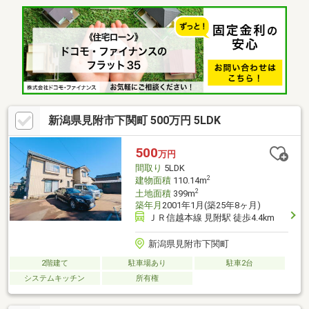
イレを完備し、忙しい朝や来客時もスムーズでストレスフリー◆
インスペクション実施予定、瑕疵担保保険（５年保証）加入予
定、前面道路消雪パイプ有《セキスイハイムのＢｅハイム》セキ
スイハイムの強靭な住宅性能を引継ぎ、先進リノベーションによ
る品質向上を行った、価値を紡ぐための生まれ変わった新たな住
宅です。
新潟県見附市下関町 500万円 5LDK
500
万円
間取り
5LDK
2
建物面積
110.14m
2
土地面積
399m
築年月
2001年1月(築25年8ヶ月)
ＪＲ信越本線 見附駅 徒歩4.4km
新潟県見附市下関町
2階建て
駐車場あり
駐車2台
システムキッチン
所有権