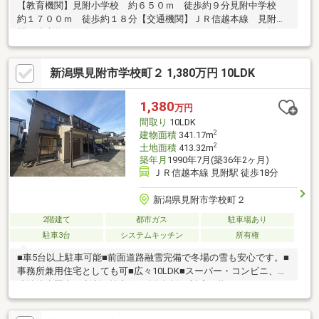
【教育機関】見附小学校 約６５０ｍ 徒歩約９分見附中学校
約１７００ｍ 徒歩約１８分【交通機関】ＪＲ信越本線 見附
駅 徒歩約１８分みつけコミュニティバス ネーブルみつけ前／
見附みどり保育園前 徒歩約５分【お引渡し条件】・残置物は売
主にて撤去・売主契約不適合責任免責・境界非明示－物件情報－
新潟県見附市学校町２ 1,380万円 10LDK
■１０部屋の居室と２部屋のフリースペースのある邸宅です■各階
にキッチン・トイレを完備■１階部分を店舗や事務所としてもい
かがでしょうか■納戸もあり収納豊富です■ゆったりとした敷地面
1,380
万円
積約１２５坪■見附小学校まで徒歩約９分
間取り
10LDK
2
建物面積
341.17m
2
土地面積
413.32m
築年月
1990年7月(築36年2ヶ月)
ＪＲ信越本線 見附駅 徒歩18分
新潟県見附市学校町２
2階建て
都市ガス
駐車場あり
駐車3台
システムキッチン
所有権
■車5台以上駐車可能■前面道路融雪完備で冬場の雪も安心です。■
事務所兼用住宅としても可■広々10LDK■スーパー・コンビニ、病
院等徒歩圏内で利利便性良好■融資相談も対応可能です。