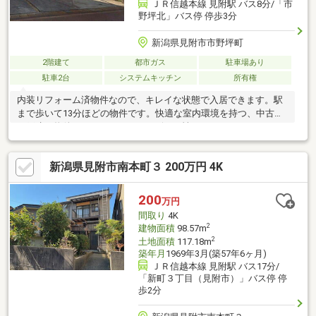
ＪＲ信越本線 見附駅 バス8分/「市
野坪北」バス停 停歩3分
新潟県見附市市野坪町
2階建て
都市ガス
駐車場あり
駐車2台
システムキッチン
所有権
内装リフォーム済物件なので、キレイな状態で入居できます。駅
まで歩いて13分ほどの物件です。快適な室内環境を持つ、中古の
一戸建て物件となっています。デザイン性のあるシステムキッチ
ン付きなので、キッチンがお洒落なスペースになっています。24
時間換気システム設置してありますので、シックハウス対策もと
新潟県見附市南本町３ 200万円 4K
れています。外室時に通る場所に玄関収納があると綺麗な玄関が
保てます。幅広い方にお勧めしたい高ニーズな4LDKの物件です。
現況引渡し
200
万円
間取り
4K
2
建物面積
98.57m
2
土地面積
117.18m
築年月
1969年3月(築57年6ヶ月)
ＪＲ信越本線 見附駅 バス17分/
「新町３丁目（見附市）」バス停 停
歩2分