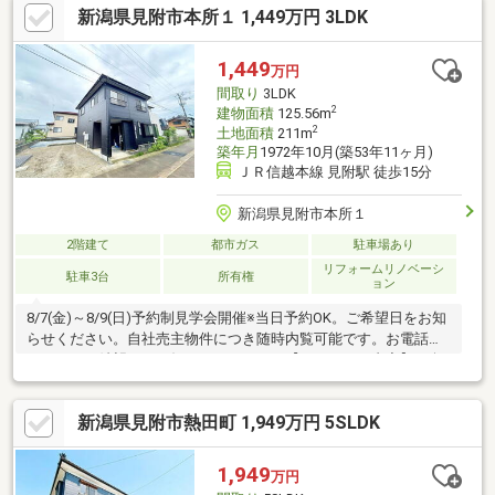
新潟県見附市本所１ 1,449万円 3LDK
1,449
万円
間取り
3LDK
2
建物面積
125.56m
2
土地面積
211m
築年月
1972年10月(築53年11ヶ月)
ＪＲ信越本線 見附駅 徒歩15分
新潟県見附市本所１
2階建て
都市ガス
駐車場あり
リフォームリノベーシ
駐車3台
所有権
ョン
8/7(金)～8/9(日)予約制見学会開催※当日予約OK。ご希望日をお知
らせください。自社売主物件につき随時内覧可能です。お電話か
メールでご希望日をお知らせください。【リフォーム内容】●耐
震補強工事●外構・外装駐車場拡張、外壁塗装・張替、植栽剪定●
水回りシステムキッチン交換、ユニットバス交換、トイレ交換、
新潟県見附市熱田町 1,949万円 5SLDK
洗面化粧台交換●内装間取変更、玄関扉交換、室内ドア（一部）
交換、床材上張り、シューズボックス交換、クロス張替え、畳表
替え、障子・襖張替え●その他設備給湯器交換、インターホン設
1,949
万円
置、火災警報器設置、照明器具交換【おすすめポイン