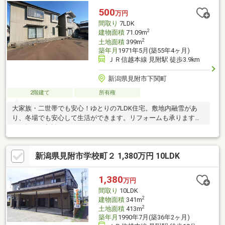
量買主負担、境界線非明示
500
万円
間取り
7LDK
2
建物面積
71.09m
2
土地面積
399m
築年月
1971年5月(築55年4ヶ月)
ＪＲ信越本線 見附駅 徒歩3.9km
新潟県見附市下関町
2階建て
所有権
大家族・二世帯でも安心！ゆとりの7LDK住宅。敷地内融雪があ
り、冬場でも安心して生活ができます。リフォームも承ります。
お気軽にご相談下さい。
新潟県見附市学校町２ 1,380万円 10LDK
1,380
万円
間取り
10LDK
2
建物面積
341m
2
土地面積
413m
築年月
1990年7月(築36年2ヶ月)