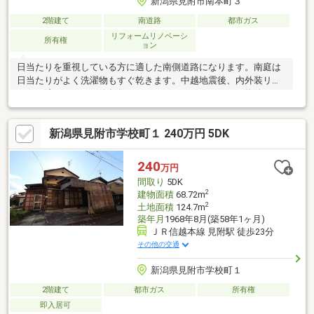
新潟県見附市南本町３
2階建て
南道路
都市ガス
リフォームリノベーシ
所有権
ョン
日当たりを重視している方に適した南側道路になります。南庭は
日当たりがよく洗濯物もすぐ乾きます。中越地震後、内外装リフ
ォーム済みのため、築年数は経っていますが、きれいな物件で
す。建物面積が98.57㎡でスペースが十分のファミリーにもおすす
めの物件です。こちらは中古一戸建ての物件です。料理をするの
新潟県見附市学校町１ 240万円 5DK
が好きな方も嬉しい4Kの物件です。大事な判断基準でもある購入
価格が、290万円の物件です。建物未登記、現況引渡し、契約不
適合責任免責、確定測量買主負担、告知事項有
240
万円
間取り
5DK
2
建物面積
68.72m
2
土地面積
124.7m
築年月
1968年8月(築58年1ヶ月)
ＪＲ信越本線 見附駅 徒歩23分
その他の交通
新潟県見附市学校町１
2階建て
都市ガス
所有権
即入居可