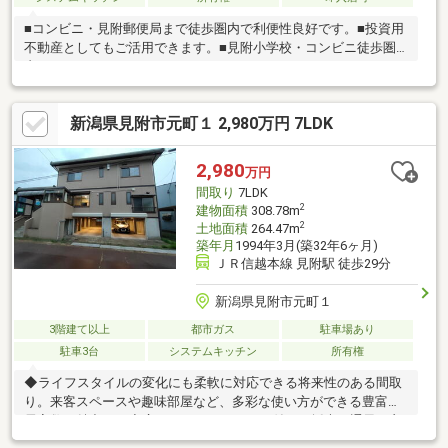
■コンビニ・見附郵便局まで徒歩圏内で利便性良好です。■投資用
不動産としてもご活用できます。■見附小学校・コンビニ徒歩圏
内。
新潟県見附市元町１ 2,980万円 7LDK
2,980
万円
間取り
7LDK
2
建物面積
308.78m
2
土地面積
264.47m
築年月
1994年3月(築32年6ヶ月)
ＪＲ信越本線 見附駅 徒歩29分
新潟県見附市元町１
3階建て以上
都市ガス
駐車場あり
駐車3台
システムキッチン
所有権
◆ライフスタイルの変化にも柔軟に対応できる将来性のある間取
り。来客スペースや趣味部屋など、多彩な使い方ができる豊富な
居室数が魅力です◆広々としたバルコニー付きで採光、通風も良
く室内まで明るく心地よい住環境を実現します◆２階、３階にト