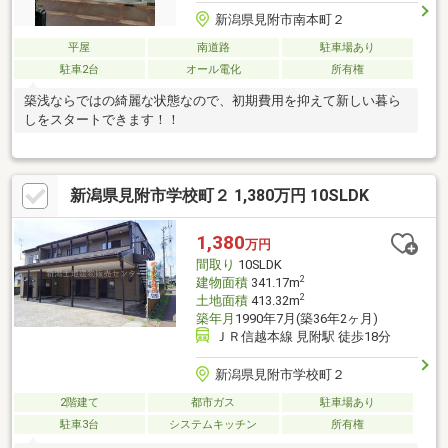
新潟県見附市南本町２
平屋
南道路
駐車場あり
駐車2台
オール電化
所有権
築浅ならではの綺麗な状態なので、初期費用を抑えて新しい暮ら
しをスタートできます！！
新潟県見附市学校町２ 1,380万円 10SLDK
1,380
万円
間取り
10SLDK
2
建物面積
341.17m
2
土地面積
413.32m
築年月
1990年7月(築36年2ヶ月)
ＪＲ信越本線 見附駅 徒歩18分
新潟県見附市学校町２
2階建て
都市ガス
駐車場あり
駐車3台
システムキッチン
所有権