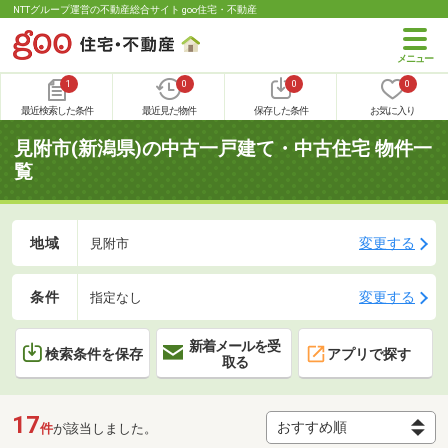
NTTグループ運営の不動産総合サイト goo住宅・不動産
1
0
0
0
最近検索した条件
最近見た物件
保存した条件
お気に入り
見附市(新潟県)の中古一戸建て・中古住宅 物件一
覧
地域
変更する
見附市
条件
変更する
指定なし
新着メールを受
検索条件を保存
アプリで探す
取る
17
件
が該当しました。