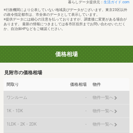
暮らしデータ提供元：
生活ガイド.com
※行政機関により公表していない地域及びデータがございます。東京23区以外
の政令指定都市は、市全体のデータとして表示しています。
※提供データには細心の注意を払っておりますが、調査後に変更がある場合が
あります。 最新の情報につきましては各市区役所までお問い合わせいただく
か、自治体HPなどをご確認ください。
価格相場
見附市の価格相場
間取り
価格相場
物件
ワンルーム
-
物件一覧へ
1K・1DK
-
物件一覧へ
1LDK・2K・2DK
-
物件一覧へ