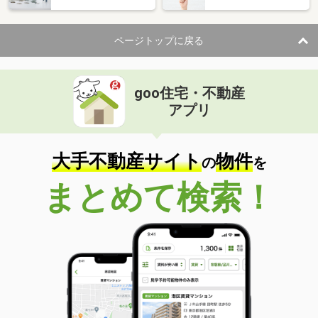
ページトップに戻る
goo住宅・不動産
アプリ
大手不動産サイト
物件
の
を
まとめて検索！