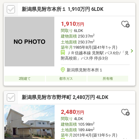
新潟県見附市本所１ 1,910万円 6LDK
1,910
万円
間取り
6LDK
2
建物面積
250.37m
2
土地面積
250.37m
築年月
1985年8月(築41年1ヶ月)
ＪＲ信越本線 見附駅 バス6分/「見
附高校前」バス停 停歩3分
新潟県見附市本所１
2階建て
都市ガス
所有権
新潟県見附市市野坪町 2,480万円 4LDK
2,480
万円
間取り
4LDK
2
建物面積
105.98m
2
土地面積
189.44m
築年月
2013年4月(築13年5ヶ月)