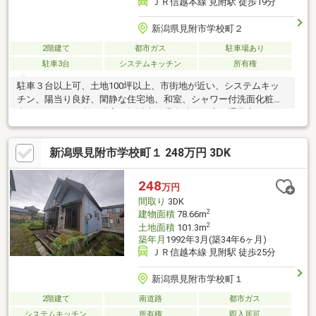
ＪＲ信越本線 見附駅 徒歩19分
新潟県見附市学校町２
2階建て
都市ガス
駐車場あり
駐車3台
システムキッチン
所有権
駐車３台以上可、土地100坪以上、市街地が近い、システムキッ
チン、陽当り良好、閑静な住宅地、和室、シャワー付洗面化粧
台、トイレ２ヶ所、浴室１坪以上、温水洗浄便座、通風良好
新潟県見附市学校町１ 248万円 3DK
248
万円
間取り
3DK
2
建物面積
78.66m
2
土地面積
101.3m
築年月
1992年3月(築34年6ヶ月)
ＪＲ信越本線 見附駅 徒歩25分
新潟県見附市学校町１
2階建て
南道路
都市ガス
システムキッチン
所有権
即入居可