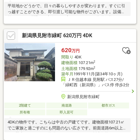
平坦地かどうかで、日々の暮らしやすさが変わります。すぐに引
っ越すことができる、即引渡し可能な物件がございます。設備が
整った5DKの間取りは新婚カップルにおすすめ。物件価格240万円
の物件で、経済的な圧迫の無い生活を実現。中古の戸建て物件は
幅広い年齢層の方からニーズがあります。建物面積は68.72㎡で
新潟県見附市緑町 620万円 4DK
す。
620
万円
間取り
4DK
2
建物面積
107.21m
2
土地面積
179.92m
築年月
1991年11月(築34年10ヶ月)
ＪＲ信越本線 見附駅 バス27分/
「緑町西（新潟県）」バス停 停歩2分
新潟県見附市緑町
2階建て
南道路
都市ガス
所有権
即入居可
4DKの物件です。こちらは中古の戸建てです。建物面積107.21㎡
でご家族と過ごすのにも問題のない広さです。前面道路6m以上と
いう駐車もラクラクな物件となっております。販売価格が3000万
円以内に抑えられています。すぐに入居できるので、お待ちいた