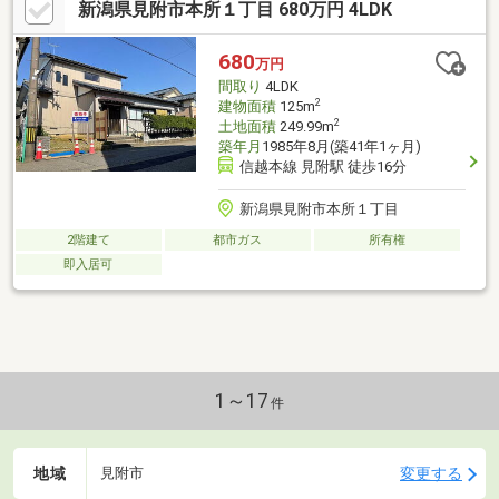
新潟県見附市本所１丁目 680万円 4LDK
680
万円
間取り
4LDK
2
建物面積
125m
2
土地面積
249.99m
築年月
1985年8月(築41年1ヶ月)
信越本線 見附駅 徒歩16分
新潟県見附市本所１丁目
2階建て
都市ガス
所有権
即入居可
1～17
件
地域
変更する
見附市