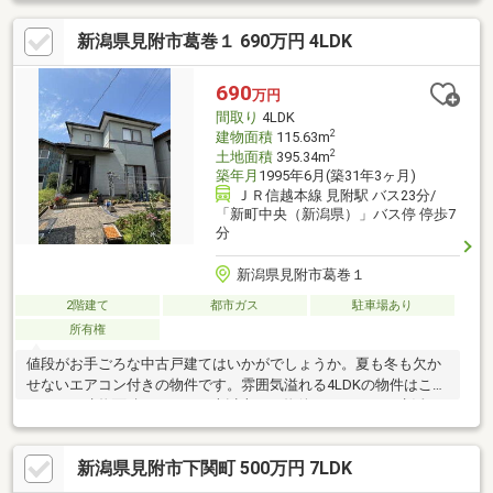
だくことはありません。
新潟県見附市葛巻１ 690万円 4LDK
690
万円
間取り
4LDK
2
建物面積
115.63m
2
土地面積
395.34m
築年月
1995年6月(築31年3ヶ月)
ＪＲ信越本線 見附駅 バス23分/
「新町中央（新潟県）」バス停 停歩7
分
新潟県見附市葛巻１
2階建て
都市ガス
駐車場あり
所有権
値段がお手ごろな中古戸建てはいかがでしょうか。夏も冬も欠か
せないエアコン付きの物件です。雰囲気溢れる4LDKの物件はこち
らです。建物面積が115.63平米以上ある物件でゆったりと生活し
たい方にいかがでしょうか。南側道路に面しているため、日当た
りを確保する事が出来ます。購入価格を抑えたい方に一押しの、
新潟県見附市下関町 500万円 7LDK
690万円の物件です。玄関ポーチがあるので、雨にぬらさずにベ
ビーカーを置けます。現況引渡し、契約不適合責任免責、確定測