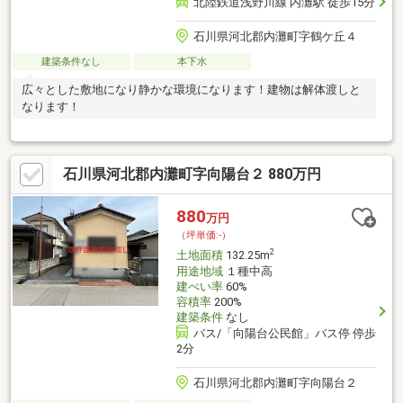
北陸鉄道浅野川線 内灘駅 徒歩15分
石川県河北郡内灘町字鶴ケ丘４
建築条件なし
本下水
広々とした敷地になり静かな環境になります！建物は解体渡しと
なります！
石川県河北郡内灘町字向陽台２ 880万円
880
万円
（坪単価:-）
2
土地面積
132.25m
用途地域
１種中高
建ぺい率
60%
容積率
200%
建築条件
なし
バス/「向陽台公民館」バス停 停歩
2分
石川県河北郡内灘町字向陽台２