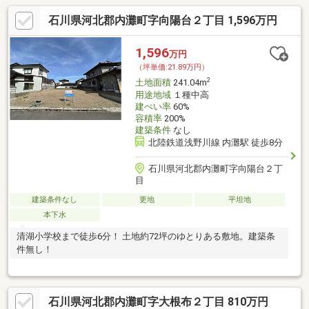
石川県河北郡内灘町字向陽台２丁目 1,596万円
1,596
万円
（坪単価:21.89万円）
2
土地面積
241.04m
用途地域
１種中高
建ぺい率
60%
容積率
200%
建築条件
なし
北陸鉄道浅野川線 内灘駅 徒歩8分
石川県河北郡内灘町字向陽台２丁
目
建築条件なし
更地
平坦地
本下水
清湖小学校まで徒歩6分！ 土地約72坪のゆとりある敷地。建築条
件無し！
石川県河北郡内灘町字大根布２丁目 810万円