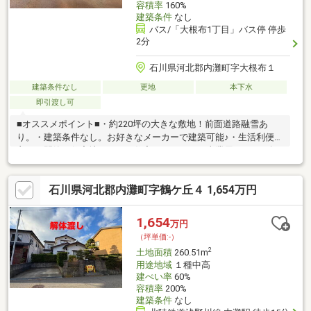
容積率
160%
建築条件
なし
バス/「大根布1丁目」バス停 停歩
2分
石川県河北郡内灘町字大根布１
建築条件なし
更地
本下水
即引渡し可
■オススメポイント■・約220坪の大きな敷地！前面道路融雪あ
り。・建築条件なし。お好きなメーカーで建築可能♪・生活利便の
良い、閑静な住宅地です。・住宅はもちろん、事業用としてお探
しの方にもオススメ♪■アクセス■・スーパー、コンビニ、ドラッ
グストア徒歩分圏内♪・小中学校、保育園すぐ近く。子育て世帯に
石川県河北郡内灘町字鶴ケ丘４ 1,654万円
もオススメ☆・北陸鉄道浅野川線 内灘駅へはお車で約6分！・バ
ス停も近く病院や役場までも交通アクセス◎■サポート■・商談か
らお引渡しまで経験豊富なスタッフが丁寧にサポートさせて頂き
1,654
万円
ます。ぜひ一度お問合せ下さい！
（坪単価:-）
2
土地面積
260.51m
用途地域
１種中高
建ぺい率
60%
容積率
200%
建築条件
なし