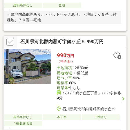
建築条件なし
更地
・敷地内高低差あり。・セットバックあり。・地目：６９番→雑
種地、７０番→宅地
石川県河北郡内灘町字鶴ケ丘５ 990万円
990
万円
（坪単価:-）
2
土地面積
128.93m
用途地域
１種低層
建ぺい率
50%
容積率
80%
建築条件
なし
バス/「鶴ケ丘五丁目」バス停 停歩
4分
石川県河北郡内灘町字鶴ケ丘５
建築条件なし
本下水
上物有り
1種低層地域