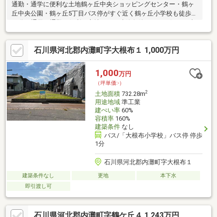
通勤・通学に便利な土地鶴ヶ丘中央ショッピングセンター・鶴ヶ
丘中央公園・鶴ヶ丘5丁目バス停がすぐ近く鶴ヶ丘小学校も徒歩約
10分と通学や通勤に便利な立地です。建築条件なしでお好きな建
築業者で建てられます。
石川県河北郡内灘町字大根布１ 1,000万円
1,000
万円
（坪単価:-）
2
土地面積
732.28m
用途地域
準工業
建ぺい率
60%
容積率
160%
建築条件
なし
バス/「大根布小学校」バス停 停歩
1分
石川県河北郡内灘町字大根布１
建築条件なし
更地
本下水
即引渡し可
石川県河北郡内灘町字鶴ケ丘４ 1,243万円