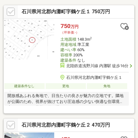
石川県河北郡内灘町字鶴ケ丘１ 750万円
750
万円
（坪単価:-）
2
土地面積
148.3m
用途地域
準工業
建ぺい率
60%
容積率
200%
建築条件
なし
北陸鉄道浅野川線 内灘駅 徒歩16分
石川県河北郡内灘町字鶴ケ丘１
建築条件なし
更地
角地
開放感あふれる角地で、日当たりの良さが魅力の立地です。隣地
が公園のため、視界が抜けており圧迫感の少ない快適な住環境が
広がります。お子様の遊び場がすぐそばにあるのも嬉しいポイン
トで、子育て世帯にもおすすめ。建物プランの自由度も高く、光
や風を取り込んだ心地よい住まいづくりが可能です。周辺は落ち
石川県河北郡内灘町字鶴ケ丘２ 470万円
着いた住宅地で、のびのびとした暮らしを実現できそうですね。