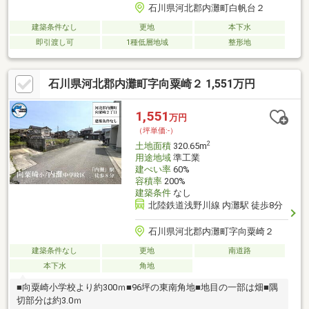
石川県河北郡内灘町白帆台２
建築条件なし
更地
本下水
即引渡し可
1種低層地域
整形地
石川県河北郡内灘町字向粟崎２ 1,551万円
1,551
万円
（坪単価:-）
2
土地面積
320.65m
用途地域
準工業
建ぺい率
60%
容積率
200%
建築条件
なし
北陸鉄道浅野川線 内灘駅 徒歩8分
石川県河北郡内灘町字向粟崎２
建築条件なし
更地
南道路
本下水
角地
■向粟崎小学校より約300ｍ■96坪の東南角地■地目の一部は畑■隅
切部分は約3.0ｍ