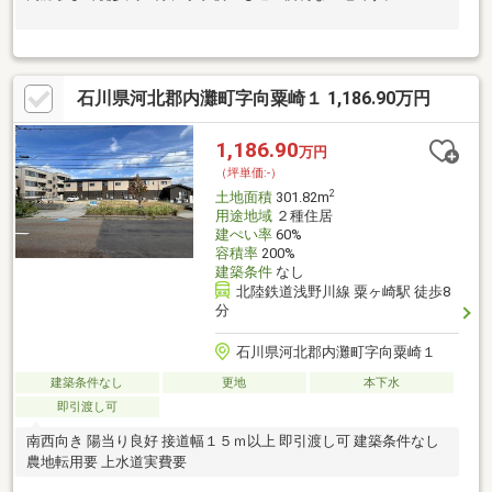
石川県河北郡内灘町字向粟崎１ 1,186.90万円
1,186.90
万円
（坪単価:-）
2
土地面積
301.82m
用途地域
２種住居
建ぺい率
60%
容積率
200%
建築条件
なし
北陸鉄道浅野川線 粟ヶ崎駅 徒歩8
分
石川県河北郡内灘町字向粟崎１
建築条件なし
更地
本下水
即引渡し可
南西向き 陽当り良好 接道幅１５ｍ以上 即引渡し可 建築条件なし
農地転用要 上水道実費要