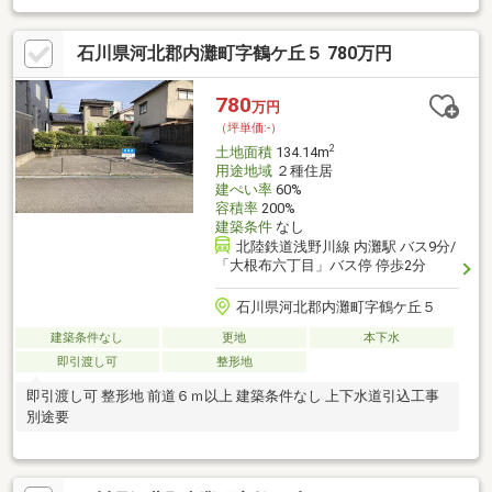
石川県河北郡内灘町字鶴ケ丘５ 780万円
780
万円
（坪単価:-）
2
土地面積
134.14m
用途地域
２種住居
建ぺい率
60%
容積率
200%
建築条件
なし
北陸鉄道浅野川線 内灘駅 バス9分/
「大根布六丁目」バス停 停歩2分
石川県河北郡内灘町字鶴ケ丘５
建築条件なし
更地
本下水
即引渡し可
整形地
即引渡し可 整形地 前道６ｍ以上 建築条件なし 上下水道引込工事
別途要