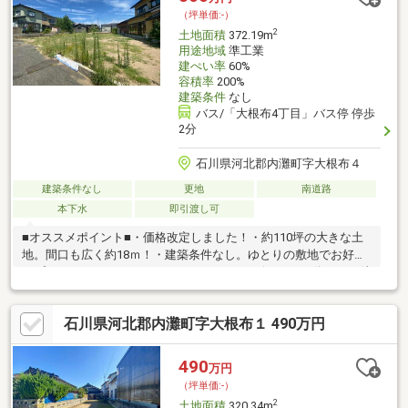
（坪単価:-）
2
土地面積
372.19m
用途地域
準工業
建ぺい率
60%
容積率
200%
建築条件
なし
バス/「大根布4丁目」バス停 停歩
2分
石川県河北郡内灘町字大根布４
建築条件なし
更地
南道路
本下水
即引渡し可
■オススメポイント■・価格改定しました！・約110坪の大きな土
地。間口も広く約18ｍ！・建築条件なし。ゆとりの敷地でお好き
なプランがたてられます♪・スーパー、コンビニ、バス停などが徒
歩圏内に◎■アクセス■・バス停まで徒歩約２分♪内灘駅へはお車
で約７分！・スーパー、コンビニも徒歩圏内にあります。・内灘
石川県河北郡内灘町字大根布１ 490万円
町役場や医科大学病院なども近く、生活しやすいエリア。・河北
潟に面した自然豊かな「蓮湖渚公園」近く♪■サポート■・商談か
らお引渡しまで経験豊富なスタッフが丁寧にサポートさせて頂き
490
万円
ます。ぜひ一度お問合せ下さい！
（坪単価:-）
2
土地面積
320.34m