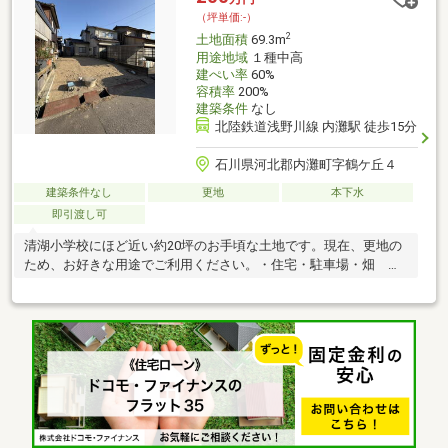
り※上水道メーター設置費用 １４，４００円（買主負担）※離隔
（坪単価:-）
指導可能性あり
2
土地面積
69.3m
用途地域
１種中高
建ぺい率
60%
容積率
200%
建築条件
なし
北陸鉄道浅野川線 内灘駅 徒歩15分
石川県河北郡内灘町字鶴ケ丘４
建築条件なし
更地
本下水
即引渡し可
清湖小学校にほど近い約20坪のお手頃な土地です。現在、更地の
ため、お好きな用途でご利用ください。・住宅・駐車場・畑 な
ど。