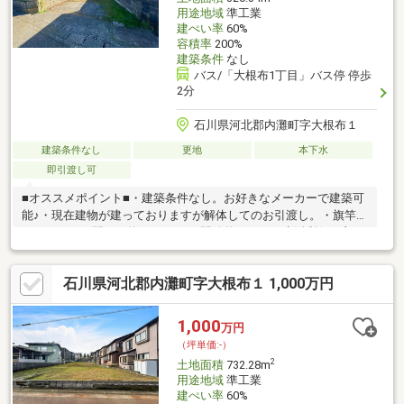
用途地域
準工業
建ぺい率
60%
容積率
200%
建築条件
なし
バス/「大根布1丁目」バス停 停歩
2分
石川県河北郡内灘町字大根布１
建築条件なし
更地
本下水
即引渡し可
■オススメポイント■・建築条件なし。お好きなメーカーで建築可
能♪・現在建物が建っておりますが解体してのお引渡し。・旗竿地
になりますが間口や約５.５ｍあり開放的です。・生活利便の良
い、閑静な住宅街です。■アクセス■・内灘中学校まで徒歩9
分。・大根布小学校まで徒歩７分。・大根布保育園まで徒歩6
石川県河北郡内灘町字大根布１ 1,000万円
分。・スーパー、コンビニ、ドラッグストアも徒歩分圏内に♪・北
陸鉄道浅野川線 内灘駅へはお車で約6分！・バス停も近く病院や
役場までも交通アクセス◎■サポート■・商談からお引渡しまで経
1,000
万円
験豊富なスタッフが丁寧にサポートさせて頂きます。ぜひ一度お
（坪単価:-）
問合せ下さい！
2
土地面積
732.28m
用途地域
準工業
建ぺい率
60%