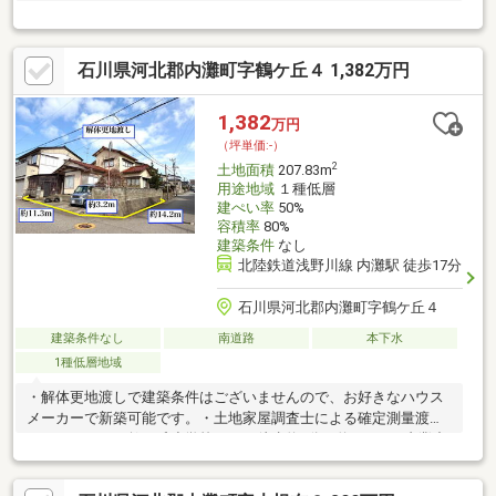
石川県河北郡内灘町字鶴ケ丘４ 1,382万円
1,382
万円
（坪単価:-）
2
土地面積
207.83m
用途地域
１種低層
建ぺい率
50%
容積率
80%
建築条件
なし
北陸鉄道浅野川線 内灘駅 徒歩17分
石川県河北郡内灘町字鶴ケ丘４
建築条件なし
南道路
本下水
1種低層地域
・解体更地渡しで建築条件はございませんので、お好きなハウス
メーカーで新築可能です。・土地家屋調査士による確定測量渡し
となります。・鶴ケ丘小学校・・・徒歩約5分（約400m） 内灘中
学校・・・徒歩約8分（約600m）