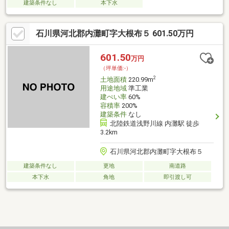
建築条件なし
本下水
石川県河北郡内灘町字大根布５ 601.50万円
601.50
万円
（坪単価:-）
2
土地面積
220.99m
用途地域
準工業
建ぺい率
60%
容積率
200%
建築条件
なし
北陸鉄道浅野川線 内灘駅 徒歩
3.2km
石川県河北郡内灘町字大根布５
建築条件なし
更地
南道路
本下水
角地
即引渡し可