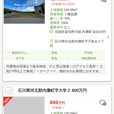
（坪単価:16.72万円）
2
土地面積
236.99m
用途地域
１種低層
建ぺい率
70%
容積率
150%
建築条件
なし
北陸鉄道浅野川線 内灘駅 徒歩20分
石川県河北郡内灘町字千鳥台５丁
目
建築条件なし
更地
平坦地
本下水
角地
1種低層地域
内灘海水浴場まで徒歩80歩、のと里山海道へのアクセス良好！ 土
地71坪以上で角地！！サーファー、海好きのお客様におすすめで
す！
石川県河北郡内灘町字大学２ 800万円
800
万円
（坪単価:-）
2
土地面積
250.09m