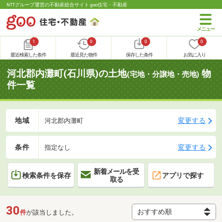
NTTグループ運営の不動産総合サイト goo住宅・不動産
1
0
0
0
最近検索した条件
最近見た物件
保存した条件
お気に入り
河北郡内灘町(石川県)の土地
物
(宅地・分譲地・売地)
件一覧
地域
変更する
河北郡内灘町
条件
変更する
指定なし
新着メールを受
検索条件を保存
アプリで探す
取る
30
件
が該当しました。