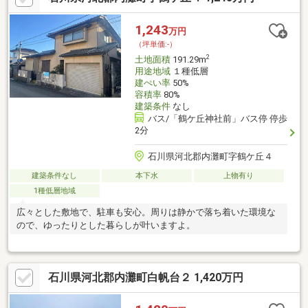
1,243
万円
（坪単価:-）
2
土地面積
191.29m
用途地域
１種低層
建ぺい率
50%
容積率
80%
建築条件
なし
バス/「鶴ケ丘神社前」バス停 停歩
2分
石川県河北郡内灘町字鶴ケ丘４
建築条件なし
本下水
上物有り
1種低層地域
広々とした敷地で、駐車も安心。周りは静かで落ち着いた環境な
ので、ゆったりとした暮らしが叶いますよ。
石川県河北郡内灘町白帆台２ 1,420万円