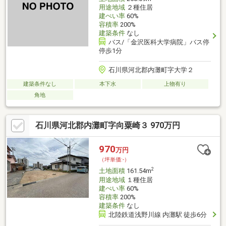
用途地域
２種住居
建ぺい率
60%
容積率
200%
建築条件
なし
バス/「金沢医科大学病院」バス停
停歩1分
石川県河北郡内灘町字大学２
建築条件なし
本下水
上物有り
角地
石川県河北郡内灘町字向粟崎３ 970万円
970
万円
（坪単価:-）
2
土地面積
161.54m
用途地域
１種住居
建ぺい率
60%
容積率
200%
建築条件
なし
北陸鉄道浅野川線 内灘駅 徒歩6分