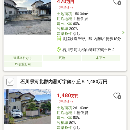
470
万円
（坪単価:-）
2
土地面積
150.06m
用途地域
１種住居
建ぺい率
60%
容積率
200%
建築条件
なし
北陸鉄道浅野川線 内灘駅 徒歩18分
石川県河北郡内灘町字鶴ケ丘２
建築条件なし
更地
本下水
即引渡し可
石川県河北郡内灘町字鶴ケ丘５ 1,480万円
1,480
万円
（坪単価:-）
2
土地面積
261.63m
用途地域
１種低層
建ぺい率
50%
容積率
80%
建築条件
なし