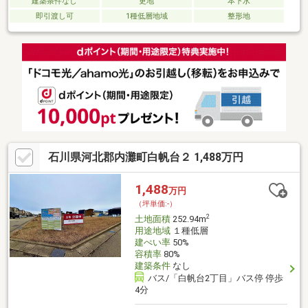
建築条件なし
更地
本下水
即引渡し可
1種低層地域
整形地
石川県河北郡内灘町白帆台２ 1,488万円
1,488
万円
（坪単価:-）
2
土地面積
252.94m
用途地域
１種低層
建ぺい率
50%
容積率
80%
建築条件
なし
バス/「白帆台2丁目」バス停 停歩
4分