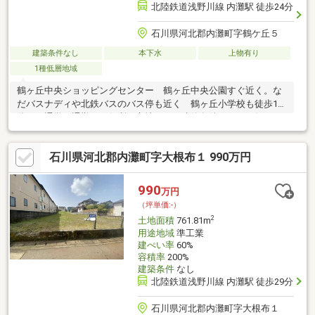
北陸鉄道浅野川線 内灘駅 徒歩24分
石川県河北郡内灘町字鶴ケ丘５
建築条件なし
本下水
上物有り
1種低層地域
鶴ヶ丘中央ショッピングセンター 鶴ヶ丘中央公園すぐ近く。な
だバスナディや北鉄バスのバス停も近く 鶴ヶ丘小学校も徒歩10
分と 通学や通勤にも便利な立地です。建築条件なしでお好きな
建築業者で建てられます。現況古家付き（解体費用買主様負担）
内灘町空き家バンク登録物件（空き家活用事業補助金 解体費用
石川県河北郡内灘町字大根布１ 990万円
上限50万円まで）
990
万円
（坪単価:-）
2
土地面積
761.81m
用途地域
準工業
建ぺい率
60%
容積率
200%
建築条件
なし
北陸鉄道浅野川線 内灘駅 徒歩29分
石川県河北郡内灘町字大根布１