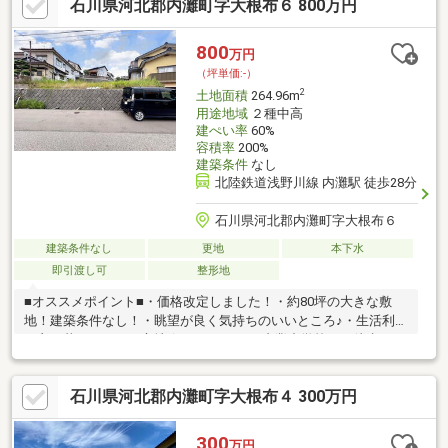
石川県河北郡内灘町字大根布６ 800万円
800
万円
（坪単価:-）
2
土地面積
264.96m
用途地域
２種中高
建ぺい率
60%
容積率
200%
建築条件
なし
北陸鉄道浅野川線 内灘駅 徒歩28分
石川県河北郡内灘町字大根布６
建築条件なし
更地
本下水
即引渡し可
整形地
■オススメポイント■・価格改定しました！・約80坪の大きな敷
地！建築条件なし！・眺望が良く気持ちのいいところ♪・生活利便
が良く暮らしやすい立地☆■アクセス■・内灘中学校まで徒歩7
分・大根布小学校まで徒歩3分・大根布保育園まで徒歩5分・スー
パー、コンビニ、ドラッグストア徒歩10分圏内♪・バス停も近く
石川県河北郡内灘町字大根布４ 300万円
病院や役場までも交通アクセス◎■サポート■・商談からお引渡し
まで経験豊富なスタッフが丁寧にサポートさせて頂きます。ぜひ
一度お問合せ下さい！
300
万円