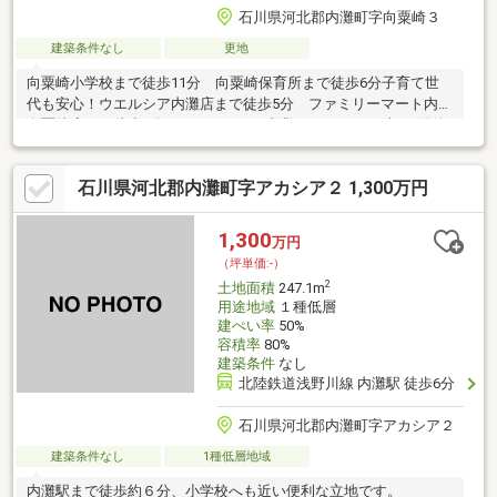
石川県河北郡内灘町字向粟崎３
建築条件なし
更地
向粟崎小学校まで徒歩11分 向粟崎保育所まで徒歩6分子育て世
代も安心！ウエルシア内灘店まで徒歩5分 ファミリーマート内灘
向粟崎店まで徒歩5分コンフォモール内灘までも1.5mと車で4分海
水浴場も近いので、夏は家族でおでかけに♪物件の詳細は担当者ま
でご連絡ください！
石川県河北郡内灘町字アカシア２ 1,300万円
1,300
万円
（坪単価:-）
2
土地面積
247.1m
用途地域
１種低層
建ぺい率
50%
容積率
80%
建築条件
なし
北陸鉄道浅野川線 内灘駅 徒歩6分
石川県河北郡内灘町字アカシア２
建築条件なし
1種低層地域
内灘駅まで徒歩約６分、小学校へも近い便利な立地です。