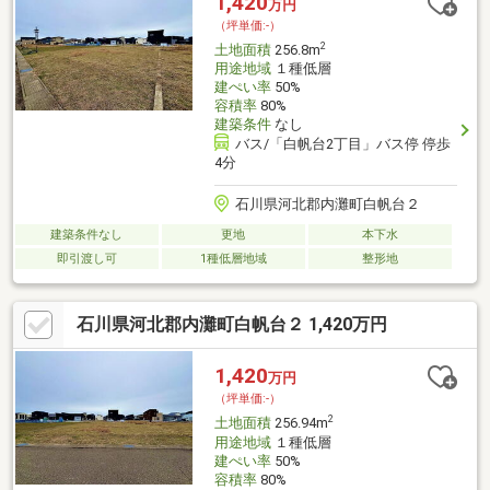
1,420
万円
（坪単価:-）
2
土地面積
256.8m
用途地域
１種低層
建ぺい率
50%
容積率
80%
建築条件
なし
バス/「白帆台2丁目」バス停 停歩
4分
石川県河北郡内灘町白帆台２
建築条件なし
更地
本下水
即引渡し可
1種低層地域
整形地
石川県河北郡内灘町白帆台２ 1,420万円
1,420
万円
（坪単価:-）
2
土地面積
256.94m
用途地域
１種低層
建ぺい率
50%
容積率
80%