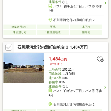
建築条件
なし
バス/「白帆台2丁目」バス停 停歩
4分
石川県河北郡内灘町白帆台２
建築条件なし
更地
本下水
即引渡し可
1種低層地域
整形地
石川県河北郡内灘町白帆台２ 1,484万円
1,484
万円
（坪単価:-）
2
土地面積
252.22m
用途地域
１種低層
建ぺい率
50%
容積率
80%
建築条件
なし
バス/「白帆台2丁目」バス停 停歩
4分
石川県河北郡内灘町白帆台２