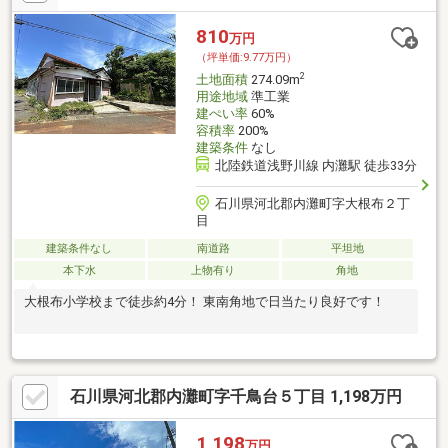
810
万円
（坪単価:9.77万円）
2
土地面積
274.09m
用途地域
準工業
建ぺい率
60%
容積率
200%
建築条件
なし
北陸鉄道浅野川線 内灘駅 徒歩33分
石川県河北郡内灘町字大根布２丁
目
建築条件なし
南道路
平坦地
本下水
上物有り
角地
大根布小学校まで徒歩約4分！ 東南角地で日当たり良好です！
石川県河北郡内灘町字千鳥台５丁目 1,198万円
1,198
万円