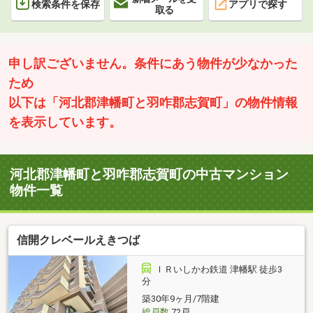
検索条件を保存
アプリで探す
取る
申し訳ございません。条件にあう物件が少なかった
ため
以下は「河北郡津幡町と羽咋郡志賀町」の物件情報
を表示しています。
河北郡津幡町と羽咋郡志賀町の中古マンション
物件一覧
信開クレベールえきつば
ＩＲいしかわ鉄道 津幡駅 徒歩3
分
築30年9ヶ月/7階建
総戸数
72戸