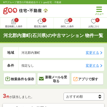
NTTグループ運営の不動産総合サイト goo住宅・不動産
1
0
0
0
最近検索した条件
最近見た物件
保存した条件
お気に入り
河北郡内灘町(石川県)の中古マンション 物件一覧
地域
変更する
河北郡内灘町
条件
変更する
指定なし
新着メールを受
検索条件を保存
アプリで探す
取る
3
件
が該当しました。