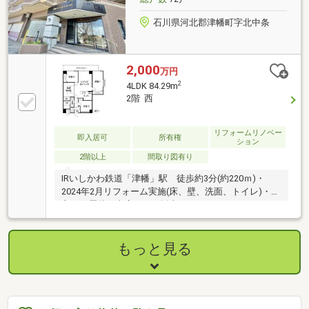
石川県河北郡津幡町字北中条
2,000
万円
2
4LDK 84.29m
2階 西
リフォームリノベー
即入居可
所有権
ション
2階以上
間取り図有り
IRいしかわ鉄道「津幡」駅 徒歩約3分(約220ｍ)・
2024年2月リフォーム実施(床、壁、洗面、トイレ)・安
心の低層階、車庫セット販売！
もっと見る