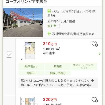
コープオリンピア学園台
バス/「大根布6丁目」バス停 停
歩2分
築41年10ヶ月/5階建
総戸数
-戸
石川県河北郡内灘町字大根布８
310
万円
2
1LDK 49.5m
4階 南東
リフォームリノベー
駐車場あり
所有権
ション
2階以上
間取り図有り
広いバルコニーが魅力の１ＬＤＫ中古マンション。令
和８年８月に内装リフォーム完了予定。清潔感のある
快適な室内です。バルコニーからはたっぷりと陽光が
差し込み、明るく開放的な空間が広がります。リビン
グからは河北潟を望むことができ、眺望も良好。さら
320
万円
に内灘海岸も近く、自然を身近に感じられる住環境で
2
1LDK 40.29m