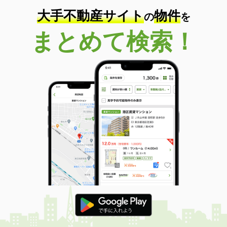
大手不動産サイト
物件
の
を
まとめて検索！