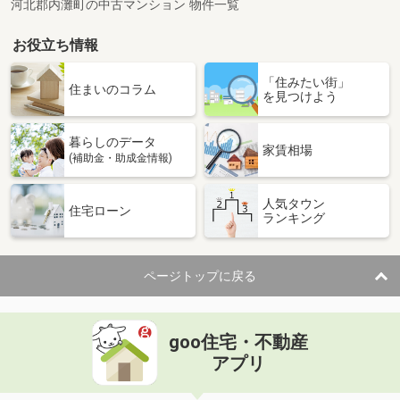
河北郡内灘町の中古マンション 物件一覧
お役立ち情報
「住みたい街」
住まいのコラム
を見つけよう
暮らしのデータ
家賃相場
(補助金・助成金情報)
人気タウン
住宅ローン
ランキング
ページトップに戻る
goo住宅・不動産
アプリ