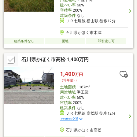
建ぺい率
60%
容積率
200%
建築条件
なし
ＪＲ七尾線 横山駅 徒歩12分
石川県かほく市木津
建築条件なし
更地
即引渡し可
石川県かほく市高松 1,400万円
1,400
万円
（坪単価:-）
2
土地面積
1167m
用途地域
準工業
建ぺい率
60%
容積率
200%
建築条件
なし
ＪＲ七尾線 高松駅 徒歩12分
その他の交通
石川県かほく市高松