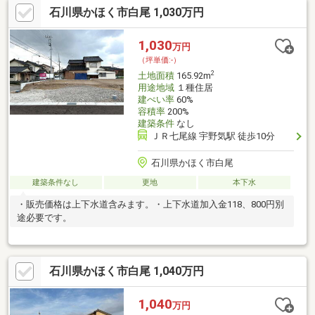
石川県かほく市白尾 1,030万円
1,030
万円
（坪単価:-）
2
土地面積
165.92m
用途地域
１種住居
建ぺい率
60%
容積率
200%
建築条件
なし
ＪＲ七尾線 宇野気駅 徒歩10分
石川県かほく市白尾
建築条件なし
更地
本下水
・販売価格は上下水道含みます。・上下水道加入金118、800円別
途必要です。
石川県かほく市白尾 1,040万円
1,040
万円