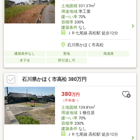
2
土地面積
331.37m
用途地域
準工業
建ぺい率
70%
容積率
200%
建築条件
なし
ＪＲ七尾線 高松駅 徒歩12分
石川県かほく市高松
建築条件なし
更地
南道路
本下水
即引渡し可
石川県かほく市高松 380万円
380
万円
（坪単価:-）
2
土地面積
139.81m
用途地域
１種住居
建ぺい率
70%
容積率
200%
建築条件
なし
ＪＲ七尾線 高松駅 徒歩12分