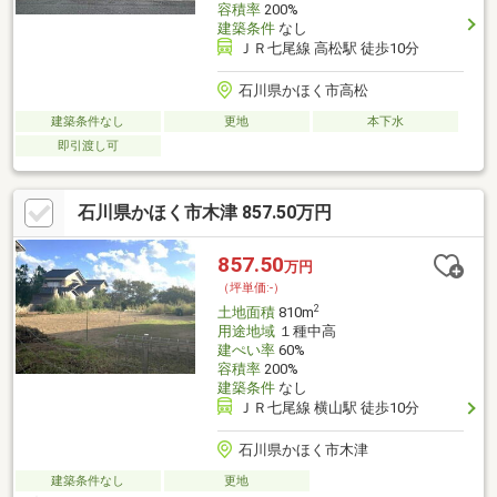
容積率
200%
建築条件
なし
ＪＲ七尾線 高松駅 徒歩10分
石川県かほく市高松
建築条件なし
更地
本下水
即引渡し可
石川県かほく市木津 857.50万円
857.50
万円
（坪単価:-）
2
土地面積
810m
用途地域
１種中高
建ぺい率
60%
容積率
200%
建築条件
なし
ＪＲ七尾線 横山駅 徒歩10分
石川県かほく市木津
建築条件なし
更地