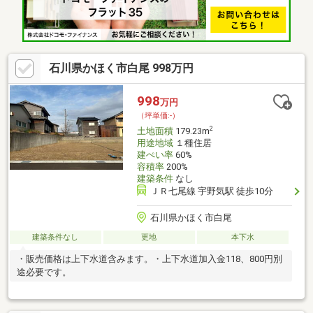
石川県かほく市白尾 998万円
998
万円
（坪単価:-）
2
土地面積
179.23m
用途地域
１種住居
建ぺい率
60%
容積率
200%
建築条件
なし
ＪＲ七尾線 宇野気駅 徒歩10分
石川県かほく市白尾
建築条件なし
更地
本下水
・販売価格は上下水道含みます。・上下水道加入金118、800円別
途必要です。