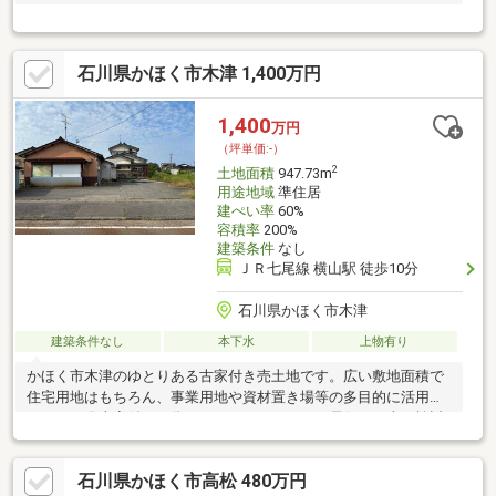
石川県かほく市木津 1,400万円
1,400
万円
（坪単価:-）
2
土地面積
947.73m
用途地域
準住居
建ぺい率
60%
容積率
200%
建築条件
なし
ＪＲ七尾線 横山駅 徒歩10分
石川県かほく市木津
建築条件なし
本下水
上物有り
かほく市木津のゆとりある古家付き売土地です。広い敷地面積で
住宅用地はもちろん、事業用地や資材置き場等の多目的に活用が
できます〇古家付きの為、リノベーションして居住する事も検討
の余地有り☆■物件おすすめポイント■◎２８６．６９坪の大型土
地◎建築条件なし◎駅徒歩１０分以内の立地◎周辺環境充実！■
石川県かほく市高松 480万円
周辺環境■◎スーパーどんたくまで徒歩約８分◎ファミリーマー