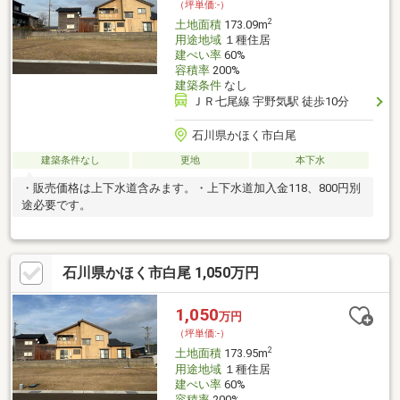
（坪単価:-）
2
土地面積
173.09m
用途地域
１種住居
建ぺい率
60%
容積率
200%
建築条件
なし
ＪＲ七尾線 宇野気駅 徒歩10分
石川県かほく市白尾
建築条件なし
更地
本下水
・販売価格は上下水道含みます。・上下水道加入金118、800円別
途必要です。
石川県かほく市白尾 1,050万円
1,050
万円
（坪単価:-）
2
土地面積
173.95m
用途地域
１種住居
建ぺい率
60%
容積率
200%