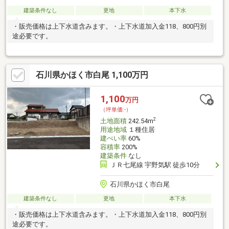
建築条件なし
更地
本下水
・販売価格は上下水道含みます。・上下水道加入金118、800円別
途必要です。
石川県かほく市白尾 1,100万円
1,100
万円
（坪単価:-）
2
土地面積
242.54m
用途地域
１種住居
建ぺい率
60%
容積率
200%
建築条件
なし
ＪＲ七尾線 宇野気駅 徒歩10分
石川県かほく市白尾
建築条件なし
更地
本下水
・販売価格は上下水道含みます。・上下水道加入金118、800円別
途必要です。