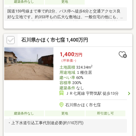
建築条件なし
更地
国道159号線まで車で約2分、バス停へ徒歩6分と交通アクセス良
好な立地です。約353坪もの広大な敷地は、一般住宅の他にも、
アパートや事業用地など多目的にご活用いただけます。旗竿地で
すが竿部分の幅は11m超と広く、車の出入りもスムーズに行えま
す。徒歩圏内には「クスリのアオキ」（徒歩約４分）や「ファミ
石川県かほく市七窪 1,400万円
リーマート」（徒歩約６分）など、毎日のお買い物に便利な施設
が揃っています。ゆとりある広さと利便性を兼ね備えた魅力的な
物件です。
1,400
万円
（坪単価:-）
2
土地面積
324.34m
用途地域
１種住居
建ぺい率
60%
容積率
200%
建築条件
なし
ＪＲ七尾線 宇野気駅 徒歩13分
石川県かほく市七窪
建築条件なし
更地
即引渡し可
・上下水道引込工事代別途必要(約110万円)