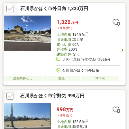
石川県かほく市外日角 1,320万円
1,320
万円
（坪単価:-）
2
土地面積
184.84m
用途地域
準工業
建ぺい率
60%
容積率
200%
建築条件
なし
ＪＲ七尾線 宇野気駅 徒歩6分
石川県かほく市外日角
建築条件なし
更地
本下水
石川県かほく市宇野気 998万円
998
万円
（坪単価:-）
2
土地面積
182.84m
用途地域
商業地域