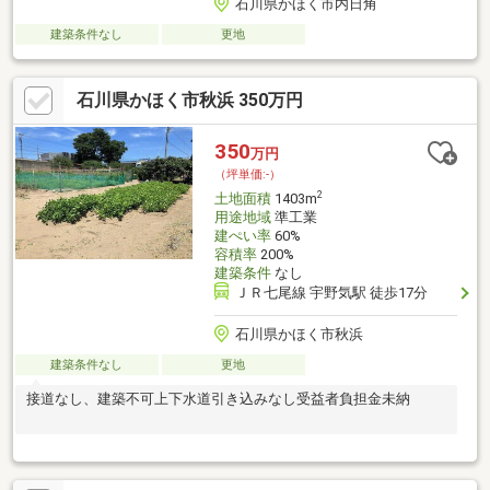
石川県かほく市内日角
建築条件なし
更地
石川県かほく市秋浜 350万円
350
万円
（坪単価:-）
2
土地面積
1403m
用途地域
準工業
建ぺい率
60%
容積率
200%
建築条件
なし
ＪＲ七尾線 宇野気駅 徒歩17分
石川県かほく市秋浜
建築条件なし
更地
接道なし、建築不可上下水道引き込みなし受益者負担金未納