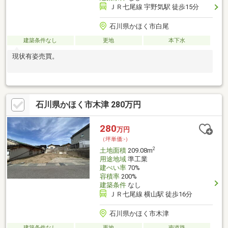
ＪＲ七尾線 宇野気駅 徒歩15分
石川県かほく市白尾
建築条件なし
更地
本下水
現状有姿売買。
石川県かほく市木津 280万円
280
万円
（坪単価:-）
2
土地面積
209.08m
用途地域
準工業
建ぺい率
70%
容積率
200%
建築条件
なし
ＪＲ七尾線 横山駅 徒歩16分
石川県かほく市木津
建築条件なし
更地
南道路