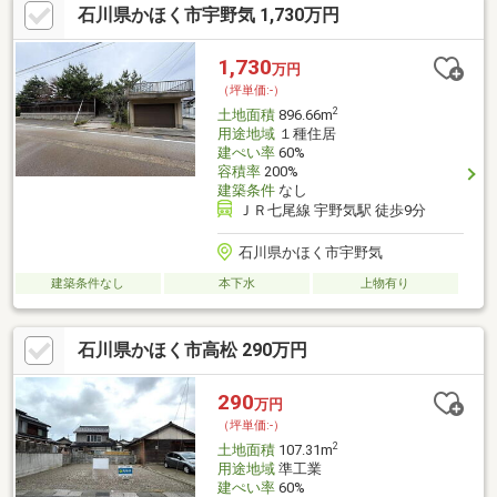
石川県かほく市宇野気 1,730万円
1,730
万円
（坪単価:-）
2
土地面積
896.66m
用途地域
１種住居
建ぺい率
60%
容積率
200%
建築条件
なし
ＪＲ七尾線 宇野気駅 徒歩9分
石川県かほく市宇野気
建築条件なし
本下水
上物有り
石川県かほく市高松 290万円
290
万円
（坪単価:-）
2
土地面積
107.31m
用途地域
準工業
建ぺい率
60%