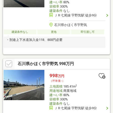
建ぺい率
80%
容積率
300%
建築条件
なし
ＪＲ七尾線 宇野気駅 徒歩9分
石川県かほく市宇野気
建築条件なし
更地
即引渡し可
・別途上下水道加入金118、800円必要
石川県かほく市宇野気 998万円
998
万円
（坪単価:-）
2
土地面積
185.41m
用途地域
商業地域
建ぺい率
80%
容積率
300%
建築条件
なし
ＪＲ七尾線 宇野気駅 徒歩9分