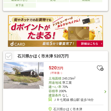
本下水
石川県かほく市木津 520万円
520
万円
（坪単価:-）
2
土地面積
245.25m
用途地域
準工業
建ぺい率
70%
容積率
200%
建築条件
なし
ＪＲ七尾線 横山駅 徒歩16分
石川県かほく市木津