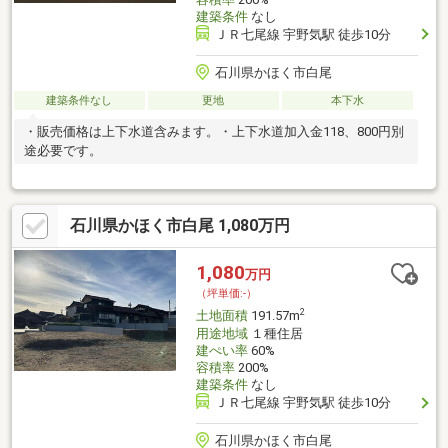
建築条件
なし
ＪＲ七尾線 宇野気駅 徒歩10分
石川県かほく市白尾
建築条件なし
更地
本下水
・販売価格は上下水道含みます。・上下水道加入金118、800円別
途必要です。
石川県かほく市白尾 1,080万円
1,080
万円
（坪単価:-）
2
土地面積
191.57m
用途地域
１種住居
建ぺい率
60%
容積率
200%
建築条件
なし
ＪＲ七尾線 宇野気駅 徒歩10分
石川県かほく市白尾