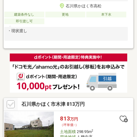
石川県かほく市高松
建築条件なし
更地
本下水
即引渡し可
・現状渡し
石川県かほく市木津 813万円
813
万円
（坪単価:-）
2
土地面積
298.95m
用途地域
１種中高