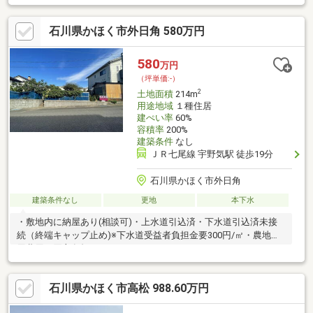
石川県かほく市外日角 580万円
580
万円
（坪単価:-）
2
土地面積
214m
用途地域
１種住居
建ぺい率
60%
容積率
200%
建築条件
なし
ＪＲ七尾線 宇野気駅 徒歩19分
石川県かほく市外日角
建築条件なし
更地
本下水
・敷地内に納屋あり(相談可)・上水道引込済・下水道引込済未接
続（終端キャップ止め)※下水道受益者負担金要300円/㎡・農地転
用費用は買主負担とする。
石川県かほく市高松 988.60万円