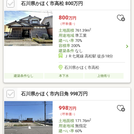
石川県かほく市高松 800万円
800
万円
（坪単価:-）
2
土地面積
761.39m
用途地域
準工業
建ぺい率
70%
容積率
200%
建築条件
なし
ＪＲ七尾線 高松駅 徒歩18分
石川県かほく市高松
建築条件なし
本下水
上物有り
石川県かほく市内日角 998万円
998
万円
（坪単価:-）
2
土地面積
171.76m
用途地域
無指定
建ぺい率
60%