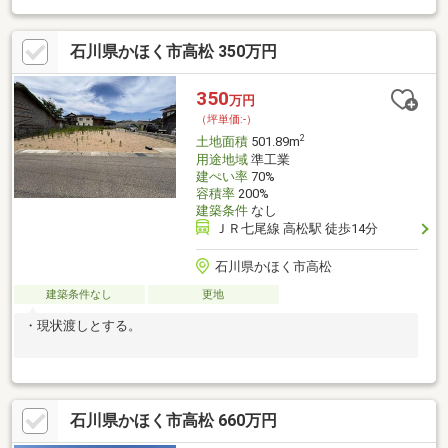
石川県かほく市高松 350万円
350
万円
（坪単価:-）
2
土地面積
501.89m
用途地域
準工業
建ぺい率
70%
容積率
200%
建築条件
なし
ＪＲ七尾線 高松駅 徒歩14分
石川県かほく市高松
建築条件なし
更地
・現状渡しとする。
石川県かほく市高松 660万円