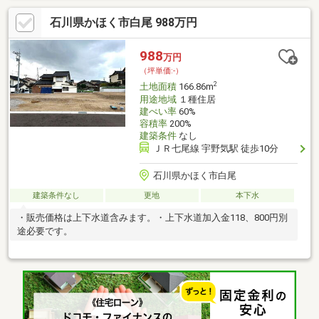
石川県かほく市白尾 988万円
988
万円
（坪単価:-）
2
土地面積
166.86m
用途地域
１種住居
建ぺい率
60%
容積率
200%
建築条件
なし
ＪＲ七尾線 宇野気駅 徒歩10分
石川県かほく市白尾
建築条件なし
更地
本下水
・販売価格は上下水道含みます。・上下水道加入金118、800円別
途必要です。