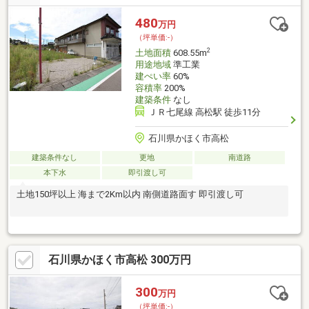
トかほく松浜店まで徒歩約１０分◎ゲンキー松浜店まで徒歩約１
１分◎かほく市立七塚小学校まで徒歩約１５分■その他◎現状有
480
万円
姿売買◎契約不適合免責◎境界明示免責お気軽にお問合せ下さい
（坪単価:-）
（＾＾）／
2
土地面積
608.55m
用途地域
準工業
建ぺい率
60%
容積率
200%
建築条件
なし
ＪＲ七尾線 高松駅 徒歩11分
石川県かほく市高松
建築条件なし
更地
南道路
本下水
即引渡し可
土地150坪以上 海まで2Km以内 南側道路面す 即引渡し可
石川県かほく市高松 300万円
300
万円
（坪単価:-）