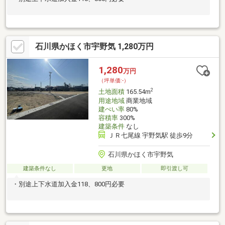
石川県かほく市宇野気 1,280万円
1,280
万円
（坪単価:-）
2
土地面積
165.54m
用途地域
商業地域
建ぺい率
80%
容積率
300%
建築条件
なし
ＪＲ七尾線 宇野気駅 徒歩9分
石川県かほく市宇野気
建築条件なし
更地
即引渡し可
・別途上下水道加入金118、800円必要