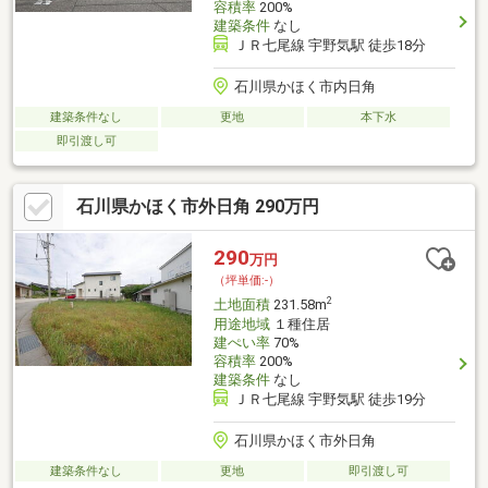
容積率
200%
建築条件
なし
ＪＲ七尾線 宇野気駅 徒歩18分
石川県かほく市内日角
建築条件なし
更地
本下水
即引渡し可
石川県かほく市外日角 290万円
290
万円
（坪単価:-）
2
土地面積
231.58m
用途地域
１種住居
建ぺい率
70%
容積率
200%
建築条件
なし
ＪＲ七尾線 宇野気駅 徒歩19分
石川県かほく市外日角
建築条件なし
更地
即引渡し可