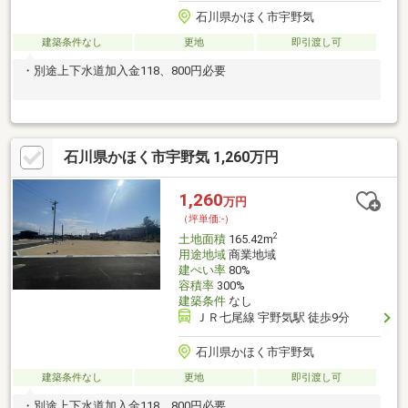
石川県かほく市宇野気
建築条件なし
更地
即引渡し可
・別途上下水道加入金118、800円必要
石川県かほく市宇野気 1,260万円
1,260
万円
（坪単価:-）
2
土地面積
165.42m
用途地域
商業地域
建ぺい率
80%
容積率
300%
建築条件
なし
ＪＲ七尾線 宇野気駅 徒歩9分
石川県かほく市宇野気
建築条件なし
更地
即引渡し可
・別途上下水道加入金118、800円必要