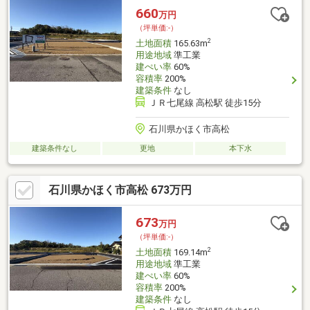
660
万円
（坪単価:-）
2
土地面積
165.63m
用途地域
準工業
建ぺい率
60%
容積率
200%
建築条件
なし
ＪＲ七尾線 高松駅 徒歩15分
石川県かほく市高松
建築条件なし
更地
本下水
石川県かほく市高松 673万円
673
万円
（坪単価:-）
2
土地面積
169.14m
用途地域
準工業
建ぺい率
60%
容積率
200%
建築条件
なし