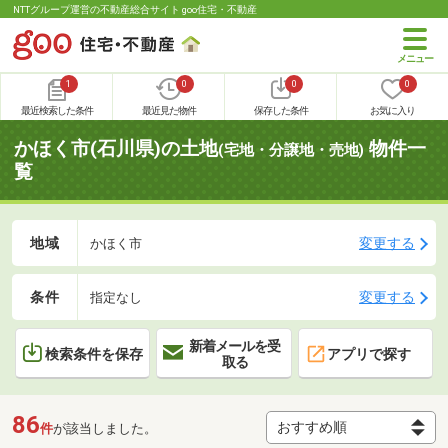
NTTグループ運営の不動産総合サイト goo住宅・不動産
1
0
0
0
最近検索した条件
最近見た物件
保存した条件
お気に入り
かほく市(石川県)の土地
物件一
(宅地・分譲地・売地)
覧
地域
変更する
かほく市
条件
変更する
指定なし
新着メールを受
検索条件を保存
アプリで探す
取る
86
件
が該当しました。