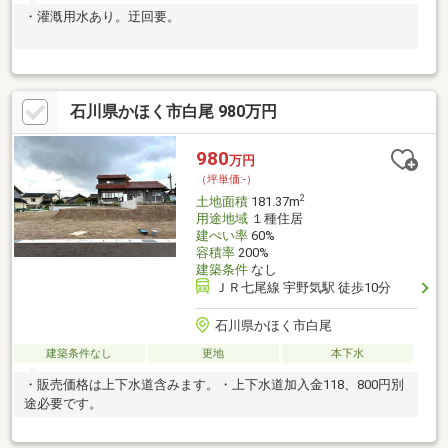
・灌漑用水あり。迂回要。
石川県かほく市白尾 980万円
980
万円
（坪単価:-）
2
土地面積
181.37m
用途地域
１種住居
建ぺい率
60%
容積率
200%
建築条件
なし
ＪＲ七尾線 宇野気駅 徒歩10分
石川県かほく市白尾
建築条件なし
更地
本下水
・販売価格は上下水道含みます。・上下水道加入金118、800円別
途必要です。