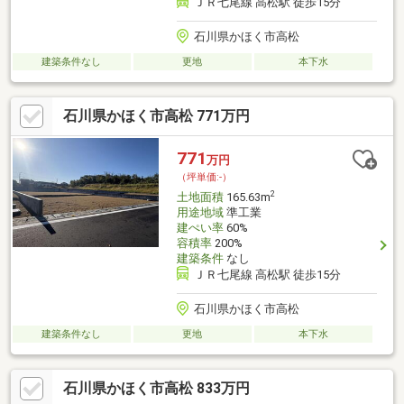
ＪＲ七尾線 高松駅 徒歩15分
石川県かほく市高松
建築条件なし
更地
本下水
石川県かほく市高松 771万円
771
万円
（坪単価:-）
2
土地面積
165.63m
用途地域
準工業
建ぺい率
60%
容積率
200%
建築条件
なし
ＪＲ七尾線 高松駅 徒歩15分
石川県かほく市高松
建築条件なし
更地
本下水
石川県かほく市高松 833万円