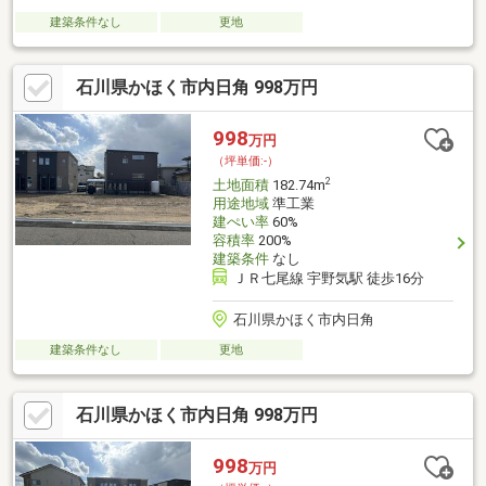
建築条件なし
更地
石川県かほく市内日角 998万円
998
万円
（坪単価:-）
2
土地面積
182.74m
用途地域
準工業
建ぺい率
60%
容積率
200%
建築条件
なし
ＪＲ七尾線 宇野気駅 徒歩16分
石川県かほく市内日角
建築条件なし
更地
石川県かほく市内日角 998万円
998
万円