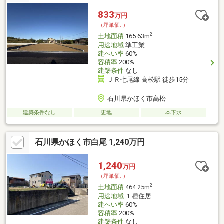
833
万円
（坪単価:-）
2
土地面積
165.63m
用途地域
準工業
建ぺい率
60%
容積率
200%
建築条件
なし
ＪＲ七尾線 高松駅 徒歩15分
石川県かほく市高松
建築条件なし
更地
本下水
石川県かほく市白尾 1,240万円
1,240
万円
（坪単価:-）
2
土地面積
464.25m
用途地域
１種住居
建ぺい率
60%
容積率
200%
建築条件
なし