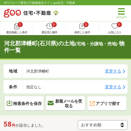
NTTグループ運営の不動産総合サイト goo住宅・不動産
1
0
0
0
最近検索した条件
最近見た物件
保存した条件
お気に入り
河北郡津幡町(石川県)の土地
物
(宅地・分譲地・売地)
件一覧
地域
変更する
河北郡津幡町
条件
変更する
指定なし
新着メールを受
検索条件を保存
アプリで探す
取る
58
件
が該当しました。