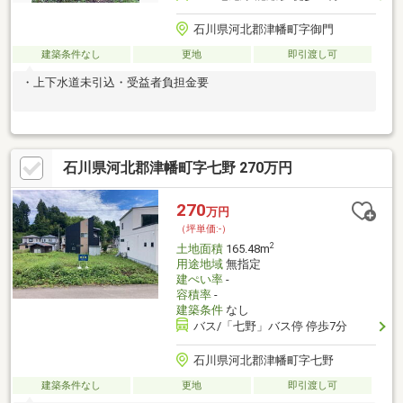
石川県河北郡津幡町字御門
建築条件なし
更地
即引渡し可
・上下水道未引込・受益者負担金要
石川県河北郡津幡町字七野 270万円
270
万円
（坪単価:-）
2
土地面積
165.48m
用途地域
無指定
建ぺい率
-
容積率
-
建築条件
なし
バス/「七野」バス停 停歩7分
石川県河北郡津幡町字七野
建築条件なし
更地
即引渡し可