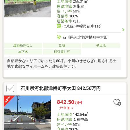
2
土地面積
266.01m
用途地域
無指定
建ぺい率
60%
容積率
100%
建築条件
なし
七尾線 津幡駅 徒歩11分
石川県河北郡津幡町字太田
建築条件なし
更地
平坦地
本下水
即引渡し可
自然豊かなエリアでゆったり80坪。小川のせせらぎに癒される土
地で素敵なマイホームを。建築条件ナシ。
石川県河北郡津幡町字太田 842.50万円
842.50
万円
（坪単価:-）
2
土地面積
142.64m
用途地域
１種中高
建ぺい率
60%
容積率
200%