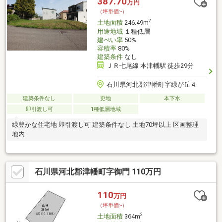
387.70
万円
（坪単価:-）
2
土地面積
246.49m
用途地域
１種低層
建ぺい率
50%
容積率
80%
建築条件
なし
ＪＲ七尾線 本津幡駅 徒歩29分
石川県河北郡津幡町字緑が丘４
建築条件なし
更地
本下水
即引渡し可
1種低層地域
緑豊かな住宅地 即引渡し可 建築条件なし 土地70坪以上 区画整理
地内
石川県河北郡津幡町字御門 110万円
110
万円
（坪単価:-）
2
土地面積
364m