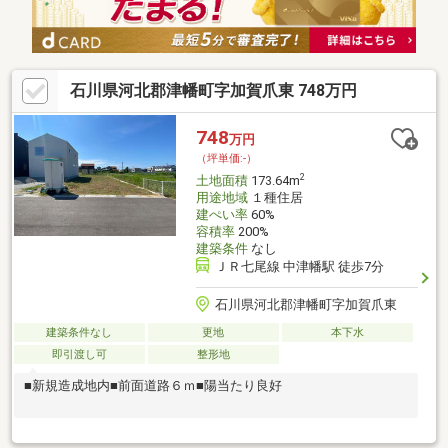
石川県河北郡津幡町字加賀爪東 748万円
748
万円
（坪単価:-）
2
土地面積
173.64m
用途地域
１種住居
建ぺい率
60%
容積率
200%
建築条件
なし
ＪＲ七尾線 中津幡駅 徒歩7分
石川県河北郡津幡町字加賀爪東
建築条件なし
更地
本下水
即引渡し可
整形地
■新規造成地内■前面道路６ｍ■陽当たり良好