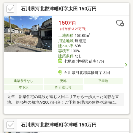
石川県河北郡津幡町字太田 150万円
150
万円
（坪単価:3.23万円）
2
土地面積
153.83m
用途地域
無指定
建ぺい率
60%
容積率
100%
建築条件
なし
七尾線 津幡駅 徒歩17分
石川県河北郡津幡町字太田
建築条件なし
更地
平坦地
本下水
即引渡し可
近年、新築住宅の建設が進む太田エリアから一歩入った閑静な立
地。 約46坪の敷地が200万円台！ご予算を理想の建物や設備に回
せます！ プライベート重視派にオススメ！
石川県河北郡津幡町字津幡 150万円