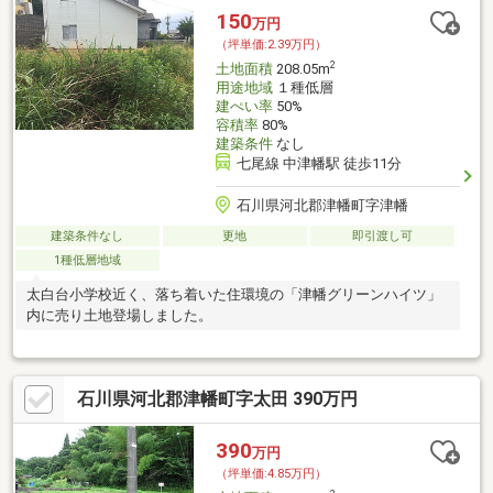
150
万円
（坪単価:2.39万円）
2
土地面積
208.05m
用途地域
１種低層
建ぺい率
50%
容積率
80%
建築条件
なし
七尾線 中津幡駅 徒歩11分
石川県河北郡津幡町字津幡
建築条件なし
更地
即引渡し可
1種低層地域
太白台小学校近く、落ち着いた住環境の「津幡グリーンハイツ」
内に売り土地登場しました。
石川県河北郡津幡町字太田 390万円
390
万円
（坪単価:4.85万円）