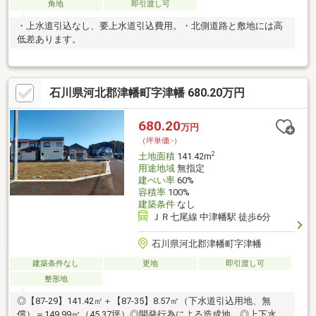
角地
即引渡し可
・上水道引込なし、要上水道引込費用。・北側道路と敷地には高
低差あります。
石川県河北郡津幡町字津幡 680.20万円
680.20
万円
（坪単価:-）
2
土地面積
141.42m
用途地域
無指定
建ぺい率
60%
容積率
100%
建築条件
なし
ＪＲ七尾線 中津幡駅 徒歩6分
石川県河北郡津幡町字津幡
建築条件なし
更地
即引渡し可
整形地
◎【87-29】141.42㎡＋【87-35】8.57㎡（下水道引込用地、無
償）＝149.99㎡（45.37坪）◎開発行為による造成地。◎上下水道