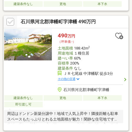
建築条件なし
更地
本下水
石川県河北郡津幡町字津幡 490万円
490
万円
（坪単価:-）
2
土地面積
188.42m
用途地域
１種住居
建ぺい率
60%
容積率
200%
建築条件
なし
ＪＲ七尾線 中津幡駅 徒歩3分
その他の交通
石川県河北郡津幡町字津幡
建築条件なし
更地
本下水
即引渡し可
周辺はドンドン新築分譲中！地域で人気上昇中！隣接距離も駐車
スペースもたっぷりとれる土地面積が魅力！閑静な住宅地ですが
生活に必要な施設やお店が揃っており、生活の利便性が高い地域
です！●本物件のように土地予算が抑えられれば、建築含めた総