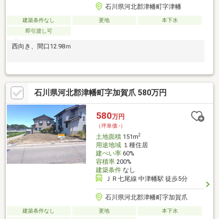
石川県河北郡津幡町字津幡
建築条件なし
更地
本下水
即引渡し可
西向き、間口12.98ｍ
石川県河北郡津幡町字加賀爪 580万円
580
万円
（坪単価:-）
2
土地面積
151m
用途地域
１種住居
建ぺい率
60%
容積率
200%
建築条件
なし
ＪＲ七尾線 中津幡駅 徒歩5分
石川県河北郡津幡町字加賀爪
建築条件なし
更地
本下水