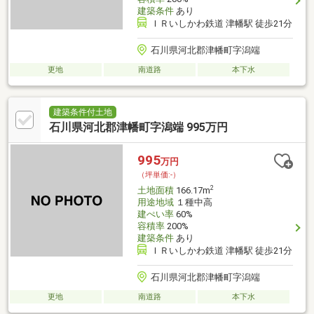
建築条件
あり
ＩＲいしかわ鉄道 津幡駅 徒歩21分
石川県河北郡津幡町字潟端
更地
南道路
本下水
建築条件付土地
石川県河北郡津幡町字潟端 995万円
995
万円
（坪単価:-）
2
土地面積
166.17m
用途地域
１種中高
建ぺい率
60%
容積率
200%
建築条件
あり
ＩＲいしかわ鉄道 津幡駅 徒歩21分
石川県河北郡津幡町字潟端
更地
南道路
本下水