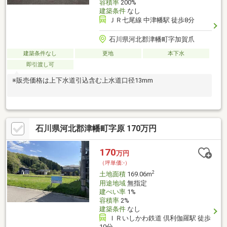
容積率
200%
建築条件
なし
ＪＲ七尾線 中津幡駅 徒歩8分
石川県河北郡津幡町字加賀爪
建築条件なし
更地
本下水
即引渡し可
※販売価格は上下水道引込含む上水道口径13mm
石川県河北郡津幡町字原 170万円
170
万円
（坪単価:-）
2
土地面積
169.06m
用途地域
無指定
建ぺい率
1%
容積率
2%
建築条件
なし
ＩＲいしかわ鉄道 倶利伽羅駅 徒歩
10分