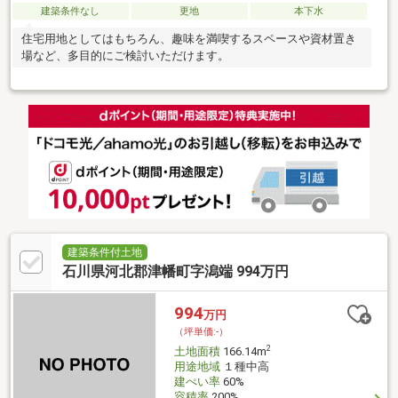
建築条件なし
更地
本下水
住宅用地としてはもちろん、趣味を満喫するスペースや資材置き
場など、多目的にご検討いただけます。
建築条件付土地
石川県河北郡津幡町字潟端 994万円
994
万円
（坪単価:-）
2
土地面積
166.14m
用途地域
１種中高
建ぺい率
60%
容積率
200%