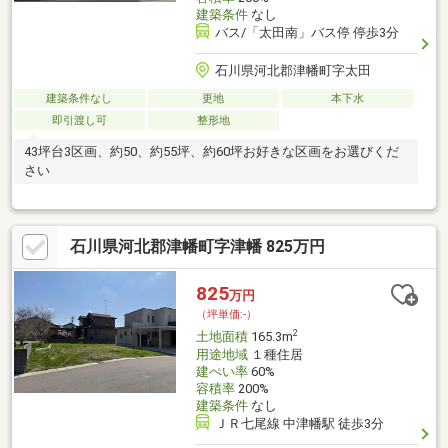
建築条件
なし
バス/「太田南」バス停 停歩3分
石川県河北郡津幡町字太田
建築条件なし
更地
本下水
即引渡し可
整形地
43坪台3区画、約50、約55坪、約60坪お好きな区画をお選びくだ
さい
石川県河北郡津幡町字津幡 825万円
825
万円
（坪単価:-）
2
土地面積
165.3m
用途地域
１種住居
建ぺい率
60%
容積率
200%
建築条件
なし
ＪＲ七尾線 中津幡駅 徒歩3分