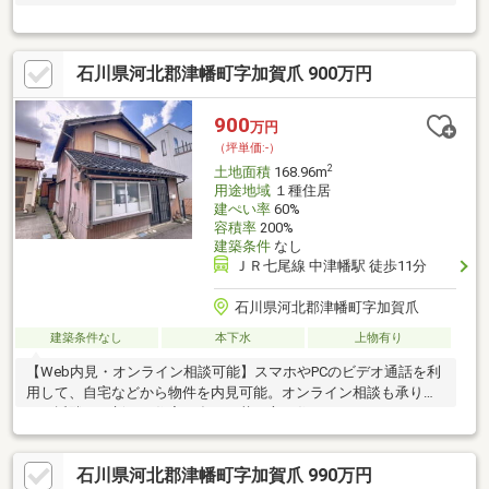
石川県河北郡津幡町字加賀爪 900万円
900
万円
（坪単価:-）
2
土地面積
168.96m
用途地域
１種住居
建ぺい率
60%
容積率
200%
建築条件
なし
ＪＲ七尾線 中津幡駅 徒歩11分
石川県河北郡津幡町字加賀爪
建築条件なし
本下水
上物有り
【Web内見・オンライン相談可能】スマホやPCのビデオ通話を利
用して、自宅などから物件を内見可能。オンライン相談も承りま
す！近隣には新しい住宅も多く、若い方も住みやすいエリアにな
っております。徒歩10分以内に小学校等の公的施設が全てあり、
子育てもしやすい場所になっております。災害も少ないエリアで
石川県河北郡津幡町字加賀爪 990万円
すので新生活の拠点におススメです。・測量により面積が増減す