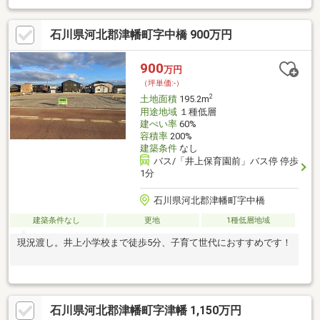
石川県河北郡津幡町字中橋 900万円
900
万円
（坪単価:-）
2
土地面積
195.2m
用途地域
１種低層
建ぺい率
60%
容積率
200%
建築条件
なし
バス/「井上保育園前」バス停 停歩
1分
石川県河北郡津幡町字中橋
建築条件なし
更地
1種低層地域
現況渡し。井上小学校まで徒歩5分、子育て世代におすすめです！
石川県河北郡津幡町字津幡 1,150万円