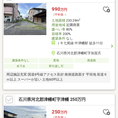
る可能性及びセットバック面積が増減する可能性があります。・
セットバックの必要可能性あり・敷地測量を予定しており、面積
990
万円
等に変動可能性あり・契約後、解体予定・前面道路役所にて管理
（坪単価:-）
2
土地面積
230.29m
用途地域
近隣商業
建ぺい率
80%
容積率
200%
建築条件
なし
ＪＲ七尾線 中津幡駅 徒歩11分
石川県河北郡津幡町字加賀爪
建築条件なし
更地
南道路
本下水
即引渡し可
周辺施設充実 国道8号線アクセス良好 南側道路面す 平坦地 前道６
ｍ以上 スーパーが近い 土地60坪以上
石川県河北郡津幡町字津幡 250万円
250
万円
（坪単価:-）