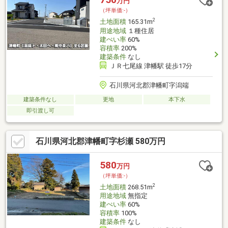
万円
（坪単価:-）
2
土地面積
165.31m
用途地域
１種住居
建ぺい率
60%
容積率
200%
建築条件
なし
ＪＲ七尾線 津幡駅 徒歩17分
石川県河北郡津幡町字潟端
建築条件なし
更地
本下水
即引渡し可
石川県河北郡津幡町字杉瀬 580万円
580
万円
（坪単価:-）
2
土地面積
268.51m
用途地域
無指定
建ぺい率
60%
容積率
100%
建築条件
なし