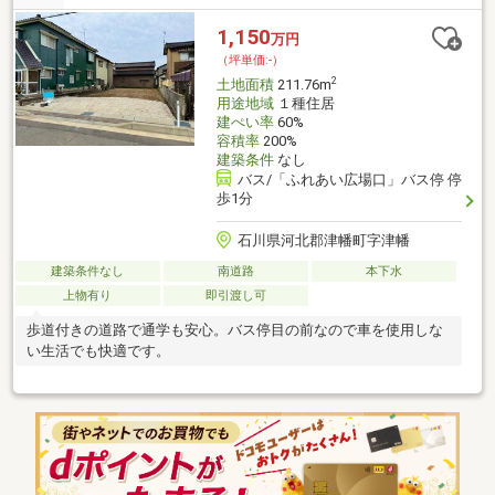
1,150
万円
（坪単価:-）
2
土地面積
211.76m
用途地域
１種住居
建ぺい率
60%
容積率
200%
建築条件
なし
バス/「ふれあい広場口」バス停 停
歩1分
石川県河北郡津幡町字津幡
建築条件なし
南道路
本下水
上物有り
即引渡し可
歩道付きの道路で通学も安心。バス停目の前なので車を使用しな
い生活でも快適です。