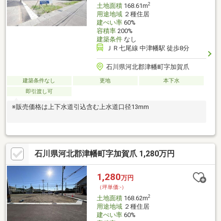
2
土地面積
168.61m
用途地域
２種住居
建ぺい率
60%
容積率
200%
建築条件
なし
ＪＲ七尾線 中津幡駅 徒歩8分
石川県河北郡津幡町字加賀爪
建築条件なし
更地
本下水
即引渡し可
※販売価格は上下水道引込含む上水道口径13mm
石川県河北郡津幡町字加賀爪 1,280万円
1,280
万円
（坪単価:-）
2
土地面積
168.62m
用途地域
２種住居
建ぺい率
60%