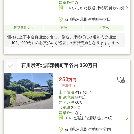
建築条件
なし
ＩＲいしかわ鉄道 津幡駅 徒歩20分
石川県河北郡津幡町字太田
建築条件なし
更地
本下水
価格に上下水道負担金を含む。別途、津幡町に水道加入分担金
（165、000円）のお支払いが必要。※実測売買となります。すべ
て同じ面積172.62㎡【A-1】1、266万円（電柱あり）【A-2】1、
240万円【A-3】1、162万円（電柱あり）【A-4】1、240万円（電
柱・ゴミ置場あり）【A-5】1、240万円【A-6】1、162万円
石川県河北郡津幡町字谷内 250万円
250
万円
（坪単価:-）
2
土地面積
419.46m
用途地域
無指定
建ぺい率
60%
容積率
200%
建築条件
なし
ＪＲ七尾線 能瀬駅 徒歩21分
石川県河北郡津幡町字谷内