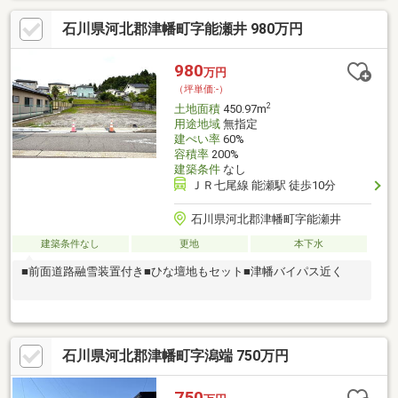
石川県河北郡津幡町字能瀬井 980万円
980
万円
（坪単価:-）
2
土地面積
450.97m
用途地域
無指定
建ぺい率
60%
容積率
200%
建築条件
なし
ＪＲ七尾線 能瀬駅 徒歩10分
石川県河北郡津幡町字能瀬井
建築条件なし
更地
本下水
■前面道路融雪装置付き■ひな壇地もセット■津幡バイパス近く
石川県河北郡津幡町字潟端 750万円
750