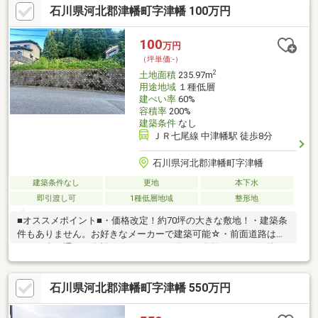
石川県河北郡津幡町字津幡 100万円
100
万円
（坪単価:-）
2
土地面積
235.97m
用途地域
１種低層
建ぺい率
60%
容積率
200%
建築条件
なし
ＪＲ七尾線 中津幡駅 徒歩8分
石川県河北郡津幡町字津幡
建築条件なし
更地
本下水
即引渡し可
1種低層地域
整形地
■オススメポイント■・価格改定！約70坪の大きな敷地！・建築条
件もありません。お好きなメーカーで建築可能☆・前面道路は約
６ｍ。車の通行も余裕があります。・静かで自然あふれる気持ち
のいい環境。・上下水道の引込みは買主様の実費負担となりま
す。・現況、擁壁・高低差あり。工事が必要となる場合がありま
石川県河北郡津幡町字津幡 550万円
すが その分土地価格を抑えることができます。■アクセス■・中
津幡駅まで徒歩8分。・津幡町営バス グリーンハイツ口まで徒歩
２分。・津幡町の中心地へ車ですぐの便利なところ♪■サポート