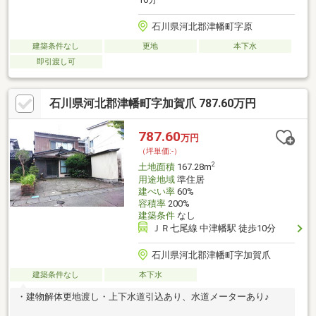
石川県河北郡津幡町字原
建築条件なし
更地
本下水
即引渡し可
石川県河北郡津幡町字加賀爪 787.60万円
787.60
万円
（坪単価:-）
2
土地面積
167.28m
用途地域
準住居
建ぺい率
60%
容積率
200%
建築条件
なし
ＪＲ七尾線 中津幡駅 徒歩10分
石川県河北郡津幡町字加賀爪
建築条件なし
本下水
・建物解体更地渡し・上下水道引込あり、水道メーターあり♪