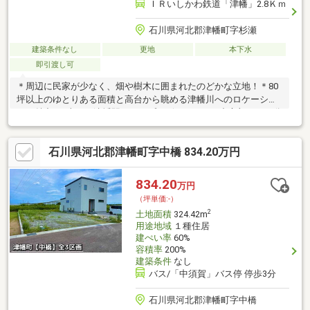
ＩＲいしかわ鉄道「津幡」2.8Ｋｍ
石川県河北郡津幡町字杉瀬
建築条件なし
更地
本下水
即引渡し可
＊周辺に民家が少なく、畑や樹木に囲まれたのどかな立地！＊80
坪以上のゆとりある面積と高台から眺める津幡川へのロケーショ
ンが魅力♪＊車なら津幡駅やアルプラザなどがある中心部へ１０分
以内！＊敷地後ろに「立の宮神社」の祠（ほこら）と大杉がある
歴史を感じる土地！＊杉瀬ロ145番2（地目：公衆用道路）20㎡も
石川県河北郡津幡町字中橋 834.20万円
同時売買＊建物解体済！上下水道引込あり！
834.20
万円
（坪単価:-）
2
土地面積
324.42m
用途地域
１種住居
建ぺい率
60%
容積率
200%
建築条件
なし
バス/「中須賀」バス停 停歩3分
石川県河北郡津幡町字中橋