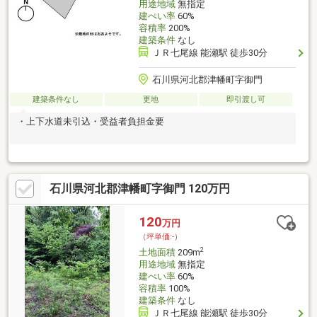
用途地域
無指定
建ぺい率
60%
容積率
200%
建築条件
なし
ＪＲ七尾線 能瀬駅 徒歩30分
石川県河北郡津幡町字御門
建築条件なし
更地
即引渡し可
・上下水道未引込・受益者負担金要
石川県河北郡津幡町字御門 120万円
120
万円
（坪単価:-）
2
土地面積
209m
用途地域
無指定
建ぺい率
60%
容積率
100%
建築条件
なし
ＪＲ七尾線 能瀬駅 徒歩30分