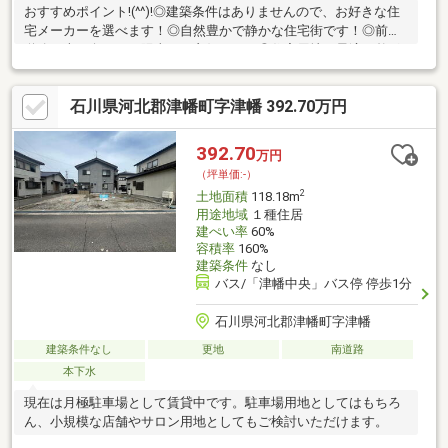
おすすめポイント!(^^)!◎建築条件はありませんので、お好きな住
宅メーカーを選べます！◎自然豊かで静かな住宅街です！◎前面
道路は南西向きで、陽当たり良好です！◎住宅用地に最適な整形
地です！
石川県河北郡津幡町字津幡 392.70万円
392.70
万円
（坪単価:-）
2
土地面積
118.18m
用途地域
１種住居
建ぺい率
60%
容積率
160%
建築条件
なし
バス/「津幡中央」バス停 停歩1分
石川県河北郡津幡町字津幡
建築条件なし
更地
南道路
本下水
現在は月極駐車場として賃貸中です。駐車場用地としてはもちろ
ん、小規模な店舗やサロン用地としてもご検討いただけます。