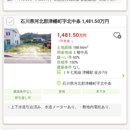
負担金38.5万円は、価格に含まれます。◎上下水道加入金16.5万
円は津幡役場へお支払いください。
石川県河北郡津幡町字北中条 1,481.50万円
1,481.50
万円
（坪単価:-）
2
土地面積
188.66m
用途地域
１種中高
建ぺい率
60%
容積率
150%
建築条件
なし
ＪＲ七尾線 津幡駅 徒歩7分
石川県河北郡津幡町字北中条
建築条件なし
更地
本下水
即引渡し可
・上下水道引込済み、水道メーターあり。・敷地内電柱あり。