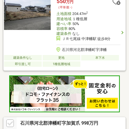
550
万円
■・商談から引渡しまで経験豊富なスタッフが丁寧にサポートい
（坪単価:-）
たします。ぜひ一度お問合せ下さい！
2
土地面積
204.47m
用途地域
１種低層
建ぺい率
50%
容積率
80%
建築条件
なし
ＪＲ七尾線 中津幡駅 徒歩8分
石川県河北郡津幡町字津幡
建築条件なし
更地
本下水
即引渡し可
1種低層地域
石川県河北郡津幡町字加賀爪 998万円