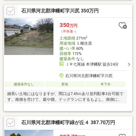
石川県河北郡津幡町字川尻 350万円
350
万円
（坪単価:-）
2
土地面積
271m
用途地域
１種住居
建ぺい率
60%
容積率
172%
建築条件
なし
ＪＲ七尾線 本津幡駅 徒歩24分
石川県河北郡津幡町字川尻
建築条件なし
更地
本下水
細長い土地にはなりますが、間口は7.45ｍあり並列駐車3台可能で
す。南側を空けて、庭や畑、ドッグランにするもよし、南側につ
めて、駐車スペースを広くとるもよし。
石川県河北郡津幡町字緑が丘４ 387.70万円