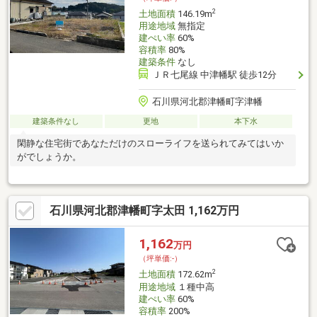
2
土地面積
146.19m
用途地域
無指定
建ぺい率
60%
容積率
80%
建築条件
なし
ＪＲ七尾線 中津幡駅 徒歩12分
石川県河北郡津幡町字津幡
建築条件なし
更地
本下水
閑静な住宅街であなただけのスローライフを送られてみてはいか
がでしょうか。
石川県河北郡津幡町字太田 1,162万円
1,162
万円
（坪単価:-）
2
土地面積
172.62m
用途地域
１種中高
建ぺい率
60%
容積率
200%