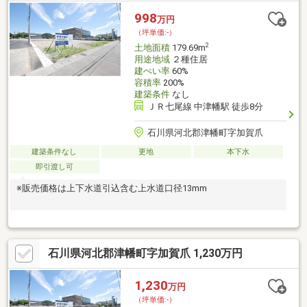
998
万円
（坪単価:-）
2
土地面積
179.69m
用途地域
２種住居
建ぺい率
60%
容積率
200%
建築条件
なし
ＪＲ七尾線 中津幡駅 徒歩8分
石川県河北郡津幡町字加賀爪
建築条件なし
更地
本下水
即引渡し可
※販売価格は上下水道引込含む上水道口径13mm
石川県河北郡津幡町字加賀爪 1,230万円
1,230
万円
（坪単価:-）