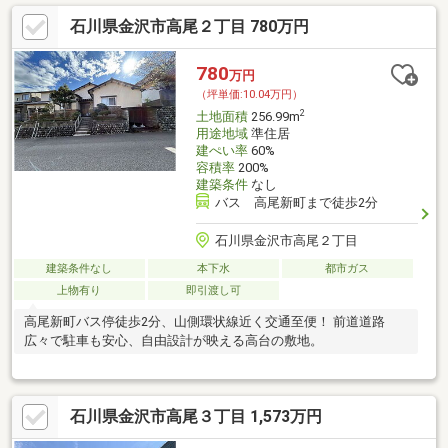
石川県金沢市高尾２丁目 780万円
780
万円
（坪単価:10.04万円）
2
土地面積
256.99m
用途地域
準住居
建ぺい率
60%
容積率
200%
建築条件
なし
バス 高尾新町まで徒歩2分
石川県金沢市高尾２丁目
建築条件なし
本下水
都市ガス
上物有り
即引渡し可
高尾新町バス停徒歩2分、山側環状線近く交通至便！ 前道道路
広々で駐車も安心、自由設計が映える高台の敷地。
石川県金沢市高尾３丁目 1,573万円