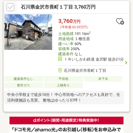
石川県金沢市長町１丁目 3,760万円
3,760
万円
（坪単価:65.03万円）
2
土地面積
191.16m
用途地域
１種住居
建ぺい率
60%
容積率
200%
建築条件
なし
ＩＲいしかわ鉄道 金沢駅 徒歩21分
石川県金沢市長町１丁目
建築条件なし
平坦地
本下水
都市ガス
上物有り
中央小学校まで徒歩10分！ 中心市街地へのアクセスも良好で、生
活利便施設も充実。 敷地はゆったり57坪！