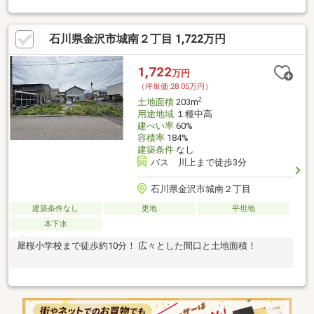
石川県金沢市城南２丁目 1,722万円
1,722
万円
（坪単価:28.05万円）
2
土地面積
203m
用途地域
１種中高
建ぺい率
60%
容積率
184%
建築条件
なし
バス 川上まで徒歩3分
石川県金沢市城南２丁目
建築条件なし
更地
平坦地
本下水
犀桜小学校まで徒歩約10分！ 広々とした間口と土地面積！