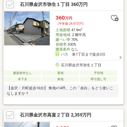
石川県金沢市弥生１丁目 360万円
360
万円
（坪単価:24.87万円）
2
土地面積
47.9m
用途地域
２種中高
建ぺい率
70%
容積率
200%
建築条件
なし
バス 泉1丁目まで徒歩2分
石川県金沢市弥生１丁目
建築条件なし
更地
平坦地
本下水
角地
即引渡し可
【金沢・片町徒歩16分】 角地×14坪。この「余白」をどう使いこ
なしますか？
石川県金沢市高畠２丁目 2,359万円