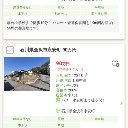
建築条件なし
更地
平坦地
本下水
都市ガス
即引渡し可
扇台小学校まで徒歩10分！ バロー・青竜保育園も1Km圏内◎ 約
56坪の整形地です。
石川県金沢市永安町 90万円
90
万円
（坪単価:1.75万円）
2
土地面積
170.18m
用途地域
１種中高
建ぺい率
70%
容積率
200%
建築条件
なし
バス 永安町まで徒歩6分
石川県金沢市永安町
建築条件なし
更地
南道路
本下水
角地