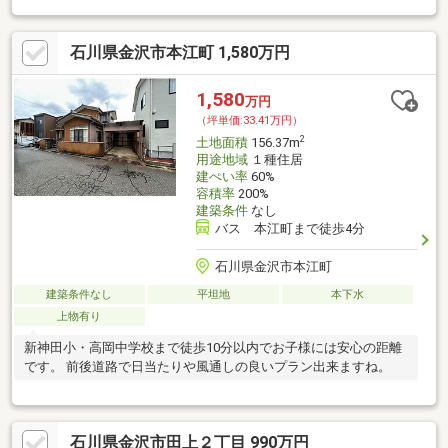
石川県金沢市本江町 1,580万円
1,580
万円
（坪単価:33.41万円）
2
土地面積
156.37m
用途地域
１種住居
建ぺい率
60%
容積率
200%
建築条件
なし
バス 本江町まで徒歩4分
石川県金沢市本江町
建築条件なし
平坦地
本下水
上物有り
新神田小・高岡中学校まで徒歩10分以内でお子様には安心の距離
です。 前後道路で日当たりや風通しの良いプラン出来ますね。
石川県金沢市田上２丁目 990万円