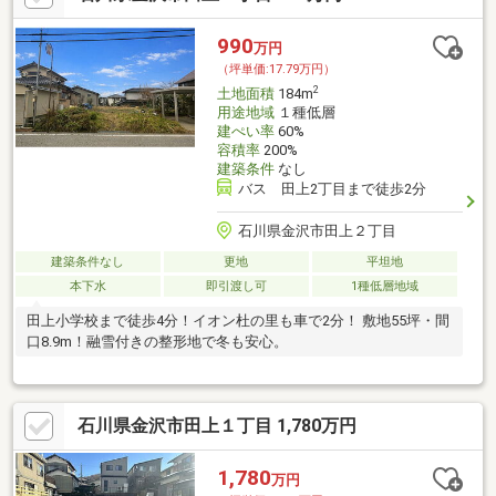
990
万円
（坪単価:17.79万円）
2
土地面積
184m
用途地域
１種低層
建ぺい率
60%
容積率
200%
建築条件
なし
バス 田上2丁目まで徒歩2分
石川県金沢市田上２丁目
建築条件なし
更地
平坦地
本下水
即引渡し可
1種低層地域
田上小学校まで徒歩4分！イオン杜の里も車で2分！ 敷地55坪・間
口8.9m！融雪付きの整形地で冬も安心。
石川県金沢市田上１丁目 1,780万円
1,780
万円