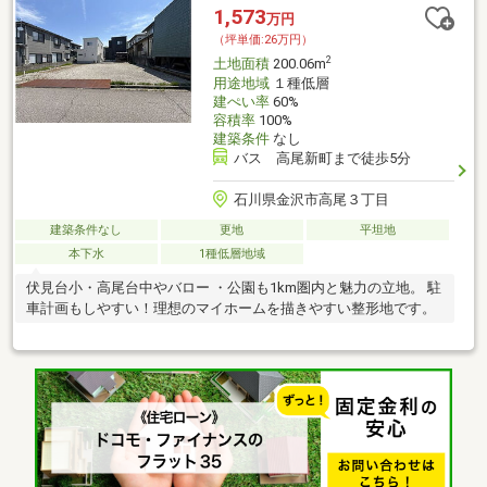
1,573
万円
（坪単価:26万円）
2
土地面積
200.06m
用途地域
１種低層
建ぺい率
60%
容積率
100%
建築条件
なし
バス 高尾新町まで徒歩5分
石川県金沢市高尾３丁目
建築条件なし
更地
平坦地
本下水
1種低層地域
伏見台小・高尾台中やバロー ・公園も1km圏内と魅力の立地。 駐
車計画もしやすい！理想のマイホームを描きやすい整形地です。