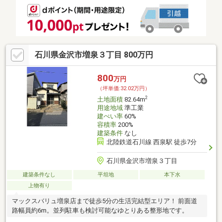
石川県金沢市増泉３丁目 800万円
800
万円
（坪単価:32.02万円）
2
土地面積
82.64m
用途地域
準工業
建ぺい率
60%
容積率
200%
建築条件
なし
北陸鉄道石川線 西泉駅 徒歩7分
石川県金沢市増泉３丁目
建築条件なし
平坦地
本下水
上物有り
マックスバリュ増泉店まで徒歩5分の生活完結型エリア！ 前面道
路幅員約6m。並列駐車も検討可能なゆとりある整形地です。