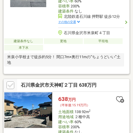
建ぺい率
60%
容積率
200%
建築条件
なし
北陸鉄道石川線 押野駅 徒歩12分
その他の交通
石川県金沢市米泉町４丁目
建築条件なし
更地
平坦地
本下水
米泉小学校まで徒歩約5分！ 間口7m×奥行11mの“ちょうどいい”土
地
石川県金沢市天神町２丁目 638万円
638
万円
（坪単価:15.19万円）
2
土地面積
138.92m
用途地域
２種中高
建ぺい率
60%
容積率
200%
建築条件
なし