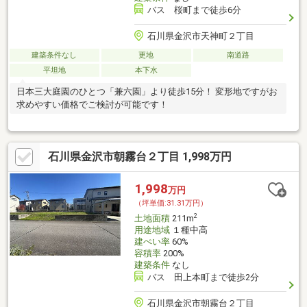
バス 桜町まで徒歩6分
石川県金沢市天神町２丁目
建築条件なし
更地
南道路
平坦地
本下水
日本三大庭園のひとつ「兼六園」より徒歩15分！ 変形地ですがお
求めやすい価格でご検討が可能です！
石川県金沢市朝霧台２丁目 1,998万円
1,998
万円
（坪単価:31.31万円）
2
土地面積
211m
用途地域
１種中高
建ぺい率
60%
容積率
200%
建築条件
なし
バス 田上本町まで徒歩2分
石川県金沢市朝霧台２丁目