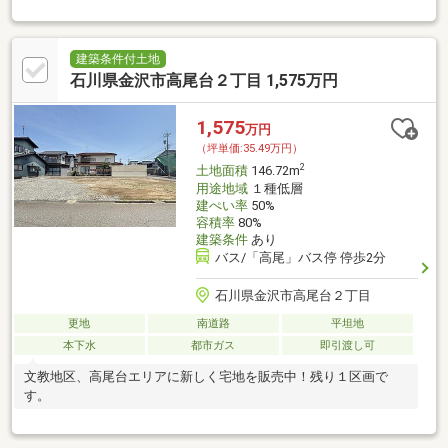
建築条件付土地
石川県金沢市高尾台２丁目 1,575万円
1,575
万円
（坪単価:35.49万円）
2
土地面積
146.72m
用途地域
１種低層
建ぺい率
50%
容積率
80%
建築条件
あり
バス/「高尾」バス停 停歩2分
石川県金沢市高尾台２丁目
更地
南道路
平坦地
本下水
都市ガス
即引渡し可
文教地区、高尾台エリアに新しく宅地を販売中！残り１区画で
す。