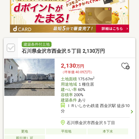
建築条件付土地
石川県金沢市西金沢５丁目 2,130万円
2,130
万円
（坪単価:40.09万円）
2
土地面積
175.67m
用途地域
１種住居
建ぺい率
60%
容積率
200%
建築条件
あり
ＩＲいしかわ鉄道 西金沢駅 徒歩10
分
石川県金沢市西金沢５丁目
更地
平坦地
本下水
即引渡し可