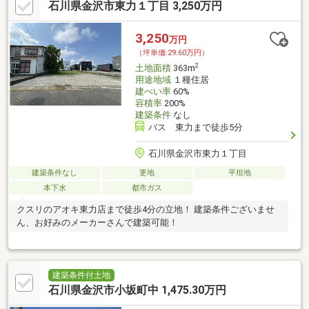
石川県金沢市東力１丁目 3,250万円
3,250
万円
（坪単価:29.60万円）
2
土地面積
363m
用途地域
１種住居
建ぺい率
60%
容積率
200%
建築条件
なし
バス 東力まで徒歩5分
石川県金沢市東力１丁目
建築条件なし
更地
平坦地
本下水
都市ガス
クスリのアオキ東力店まで徒歩4分の立地！ 建築条件ございませ
ん、お好みのメーカーさんで建築可能！
建築条件付土地
石川県金沢市小坂町中 1,475.30万円