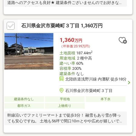
道路へのアクセスも良好★ 建築条件ございませんのでお好きなメ
ーカーで建築可能です！
石川県金沢市粟崎町３丁目 1,360万円
1,360
万円
（坪単価:23.99万円）
2
土地面積
187.44m
用途地域
２種中高
建ぺい率
60%
容積率
200%
建築条件
なし
北陸鉄道浅野川線 内灘駅 徒歩18分
石川県金沢市粟崎町３丁目
建築条件なし
平坦地
本下水
都市ガス
上物有り
幹線沿いでファミリーマートまで徒歩3分！ 融雪もあり雪が降っ
ても安心ですね。 土地も56坪で間口10ｍとやや広めが嬉しいで
す。