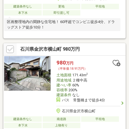
建築条件なし
更地
平坦地
本下水
即引渡し可
区画整理地内の閑静な住宅地！ 60坪超でコンビニ徒歩4分、ドラ
ッグストア徒歩10分！
石川県金沢市横山町 980万円
980
万円
（坪単価:18.91万円）
2
土地面積
171.43m
用途地域
２種中高
建ぺい率
60%
容積率
200%
建築条件
なし
バス 常盤橋まで徒歩4分
石川県金沢市横山町
建築条件なし
南道路
平坦地
本下水
上物有り