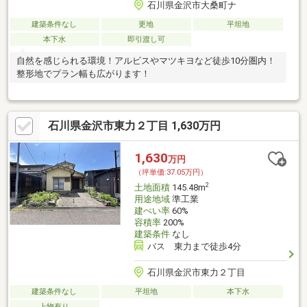
石川県金沢市大桑町ナ
建築条件なし
更地
平坦地
本下水
即引渡し可
自然を感じられる環境！アルビスやマツキヨなど徒歩10分圏内！
整形地でプラン幅も広がります！
石川県金沢市東力２丁目 1,630万円
1,630
万円
（坪単価:37.05万円）
2
土地面積
145.48m
用途地域
準工業
建ぺい率
60%
容積率
200%
建築条件
なし
バス 東力まで徒歩4分
石川県金沢市東力２丁目
建築条件なし
平坦地
本下水
上物有り