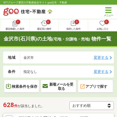
NTTグループ運営の不動産総合サイト goo住宅・不動産
1
0
0
0
最近検索した条件
最近見た物件
保存した条件
お気に入り
金沢市(石川県)の土地
物件一覧
(宅地・分譲地・売地)
地域
変更する
金沢市
条件
変更する
指定なし
新着メールを受
検索条件を保存
アプリで探す
取る
628
件
が該当しました。