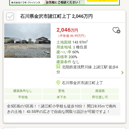
石川県金沢市諸江町上丁 2,046万円
2,046
万円
（坪単価:46.99万円）
2
土地面積
143.97m
用途地域
１種住居
建ぺい率
60%
容積率
200%
建築条件
なし
北陸鉄道浅野川線 上諸江駅 徒歩6
分
石川県金沢市諸江町上丁
建築条件なし
更地
南道路
平坦地
本下水
即引渡し可
全5区画の1区画！！諸江町小学校も徒歩10分！ 間口8.35ｍで南向
きの土地！ 43.55坪の広さで自由な間取り設計が可能ですよ！