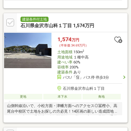
建築条件付土地
石川県金沢市山科１丁目 1,574万円
1,574
万円
（坪単価:34.69万円）
2
土地面積
150m
用途地域
１種中高
建ぺい率
60%
容積率
200%
建築条件
あり
バス/「窪」バス停 停歩3分
石川県金沢市山科１丁目
更地
本下水
角地
山側幹線沿いで、小松方面・津幡方面へのアクセス◎冨樫小、高
尾台中校区で土地をお探しの方必見！14区画の新しい造成団地 バ
スの便が良く、香林坊や金沢駅周辺でお勤めの方やお子様の通学
にも便利！