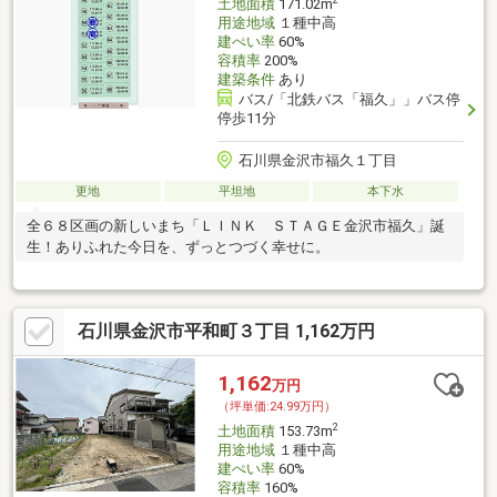
土地面積
171.02m
用途地域
１種中高
建ぺい率
60%
容積率
200%
建築条件
あり
バス/「北鉄バス「福久」」バス停
停歩11分
石川県金沢市福久１丁目
更地
平坦地
本下水
全６８区画の新しいまち「ＬＩＮＫ ＳＴＡＧＥ金沢市福久」誕
生！ありふれた今日を、ずっとつづく幸せに。
石川県金沢市平和町３丁目 1,162万円
1,162
万円
（坪単価:24.99万円）
2
土地面積
153.73m
用途地域
１種中高
建ぺい率
60%
容積率
160%