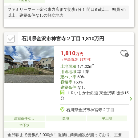
ファミリーマート金沢東力店まで徒歩3分！ 間口8m以上、幅員7m
以上、建築条件なしの好立地☆
石川県金沢市神宮寺２丁目 1,810万円
1,810
万円
（坪単価:34.99万円）
2
土地面積
171.02m
用途地域
準工業
建ぺい率
60%
容積率
160%
建築条件
なし
ＩＲいしかわ鉄道 東金沢駅 徒歩15
分
石川県金沢市神宮寺２丁目
建築条件なし
更地
平坦地
本下水
金沢駅まで徒歩約3 000歩！ 近隣に商業施設が揃っており、主要