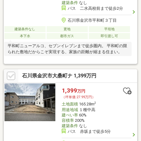
建築条件
なし
バス 二水高校前まで徒歩2分
石川県金沢市平和町３丁目
建築条件なし
更地
平坦地
本下水
都市ガス
即引渡し可
平和町ニューアルコ、セブンイレブンまで徒歩圏内。 平和町の限
られた敷地だからこそ実現する、家族の距離が縮まる住まい。
石川県金沢市大桑町ナ 1,399万円
1,399
万円
（坪単価:27.99万円）
2
土地面積
165.28m
用途地域
１種中高
建ぺい率
60%
容積率
200%
建築条件
なし
バス 赤坂まで徒歩5分