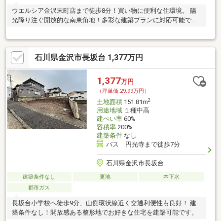
ウエルシア金沢末町店まで徒歩8分！買い物に便利な住環境。 陽
光降り注ぐ開放的な南東角地！多彩な建築プランに対応可能で
す。
石川県金沢市長坂台 1,377万円
1,377
万円
（坪単価:29.99万円）
2
土地面積
151.81m
用途地域
１種中高
建ぺい率
60%
容積率
200%
建築条件
なし
バス 円光寺まで徒歩7分
石川県金沢市長坂台
建築条件なし
更地
本下水
都市ガス
長坂台小学校へ徒歩9分、山側環状線近く交通利便性も良好！ 建
築条件なし！開放感ある整形地でお好きな住宅を建築可能です。