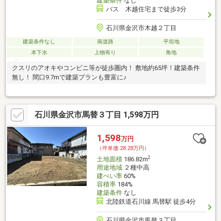
建築条件
なし
バス 木越住宅まで徒歩3分
石川県金沢市木越２丁目
建築条件なし
南道路
平坦地
本下水
上物有り
角地
クスリのアオキやコンビニ等が徒歩圏内！ 敷地約65坪！建築条件
無し！ 間口9.7mで建築プランも豊富に♪
石川県金沢市馬替３丁目 1,598万円
1,598
万円
（坪単価:28.28万円）
2
土地面積
186.82m
用途地域
２種中高
建ぺい率
60%
容積率
184%
建築条件
なし
北陸鉄道石川線 馬替駅 徒歩4分
石川県金沢市馬替３丁目