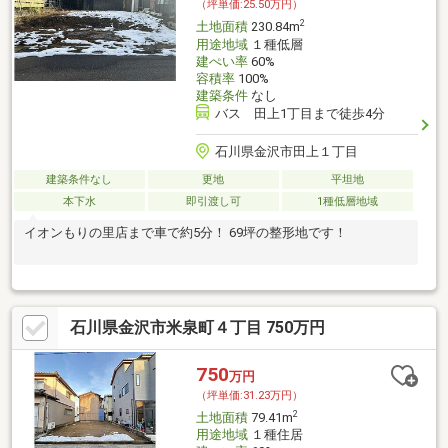
（坪単価:25.50万円）
2
土地面積
230.84m
用途地域
１種低層
建ぺい率
60%
容積率
100%
建築条件
なし
バス 田上1丁目まで徒歩4分
石川県金沢市田上１丁目
建築条件なし
更地
平坦地
本下水
即引渡し可
1種低層地域
イオンもりの里店まで車で約5分！ 69坪の整形地です！
石川県金沢市米泉町４丁目 750万円
750
万円
（坪単価:31.23万円）
2
土地面積
79.41m
用途地域
１種住居