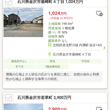
石川県金沢市粟崎町４丁目 1,024万円
1,024
万円
（坪単価:16.99万円）
2
土地面積
199.3m
用途地域
１種低層
建ぺい率
50%
容積率
80%
建築条件
なし
北陸鉄道浅野川線 内灘駅 徒歩14分
石川県金沢市粟崎町４丁目
建築条件なし
更地
平坦地
本下水
1種低層地域
潮風の心地よさと砂丘の広がりを身近に感じ、 自然の余白と利便
性が心地よく調和する海寄りの街区。
石川県金沢市若草町 2,900万円
2,900
万円