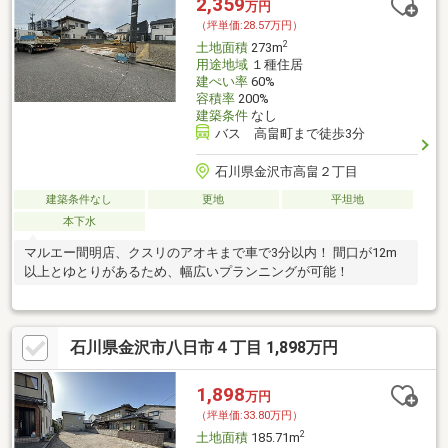
2,359
万円
（坪単価:28.57万円）
2
土地面積
273m
用途地域
１種住居
建ぺい率
60%
容積率
200%
建築条件
なし
バス 高畠町まで徒歩3分
石川県金沢市高畠２丁目
建築条件なし
更地
平坦地
本下水
マルエー間明店、クスリのアオキまで車で3分以内！ 間口が12m
以上とゆとりがあるため、幅広いプランニングが可能！
石川県金沢市八日市４丁目 1,898万円
1,898
万円
（坪単価:33.80万円）
2
土地面積
185.71m