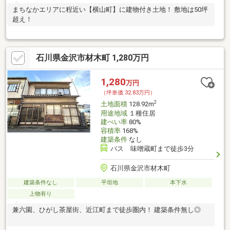
まちなかエリアに程近い【横山町】に建物付き土地！ 敷地は50坪
超え！
石川県金沢市材木町 1,280万円
1,280
万円
（坪単価:32.83万円）
2
土地面積
128.92m
用途地域
１種住居
建ぺい率
80%
容積率
168%
建築条件
なし
バス 味噌蔵町まで徒歩3分
石川県金沢市材木町
建築条件なし
平坦地
本下水
上物有り
兼六園、ひがし茶屋街、近江町まで徒歩圏内！ 建築条件無し◎