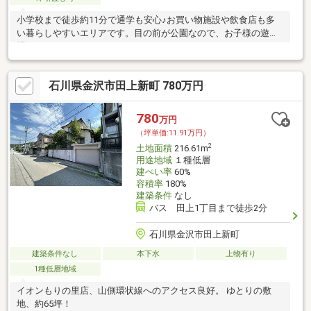
小学校まで徒歩約11分で通学も安心♪お買い物施設や飲食店も多
い暮らしやすいエリアです。目の前が公園なので、お子様の遊び
場にもってこい！
石川県金沢市田上新町 780万円
780
万円
（坪単価:11.91万円）
2
土地面積
216.61m
用途地域
１種低層
建ぺい率
60%
容積率
180%
建築条件
なし
バス 田上1丁目まで徒歩2分
石川県金沢市田上新町
建築条件なし
本下水
上物有り
1種低層地域
イオンもりの里店、山側環状線へのアクセス良好。 ゆとりの敷
地、約65坪！