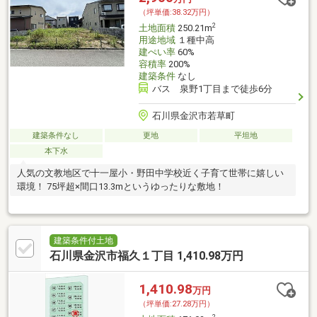
（坪単価:38.32万円）
2
土地面積
250.21m
用途地域
１種中高
建ぺい率
60%
容積率
200%
建築条件
なし
バス 泉野1丁目まで徒歩6分
石川県金沢市若草町
建築条件なし
更地
平坦地
本下水
人気の文教地区で十一屋小・野田中学校近く子育て世帯に嬉しい
環境！ 75坪超×間口13.3mというゆったりな敷地！
建築条件付土地
石川県金沢市福久１丁目 1,410.98万円
1,410.98
万円
（坪単価:27.28万円）
2