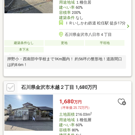
用途地域
１種住居
建ぺい率
60%
容積率
200%
建築条件
なし
ＩＲいしかわ鉄道 松任駅 徒歩17分
石川県金沢市八日市４丁目
建築条件なし
更地
平坦地
本下水
押野小・西南部中学校まで1Km圏内！ 約56坪の整形地！道路間口
は約8.6m！
石川県金沢市木越２丁目 1,680万円
1,680
万円
（坪単価:25.72万円）
2
土地面積
216.03m
用途地域
１種低層
建ぺい率
60%
容積率
80%