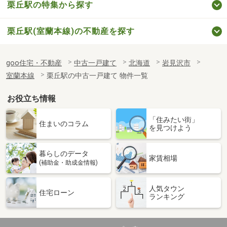
栗丘駅の特集から探す
栗丘駅(室蘭本線)の不動産を探す
goo住宅・不動産
中古一戸建て
北海道
岩見沢市
室蘭本線
栗丘駅の中古一戸建て 物件一覧
お役立ち情報
「住みたい街」
住まいのコラム
を見つけよう
暮らしのデータ
家賃相場
(補助金・助成金情報)
人気タウン
住宅ローン
ランキング