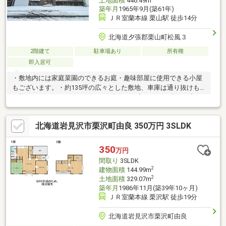
土地面積
446.49m
築年月
1965年9月(築61年)
ＪＲ室蘭本線 栗山駅 徒歩14分
北海道夕張郡栗山町松風３
2階建て
駐車場あり
所有権
即入居可
・敷地内には家庭菜園のできるお庭・趣味部屋に使用できる小屋
もございます。・約135坪の広々とした敷地、車庫は通り抜けも
可能でございます。・リビングは南向きの窓により日当たり良好
な明るいお家です。お問合せの際は【物件番号13219】とお伝え
いただけるとスムーズにご対応できます。
北海道岩見沢市栗沢町由良 350万円 3SLDK
350
万円
間取り
3SLDK
2
建物面積
144.99m
2
土地面積
329.07m
築年月
1986年11月(築39年10ヶ月)
ＪＲ室蘭本線 栗沢駅 徒歩19分
北海道岩見沢市栗沢町由良