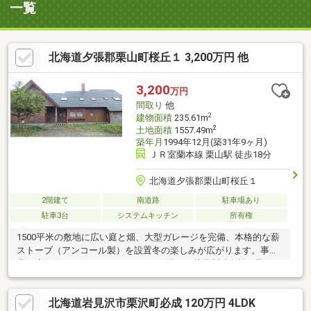
一覧
北海道夕張郡栗山町桜丘１ 3,200万円 他
3,200
万円
間取り
他
2
建物面積
235.61m
2
土地面積
1557.49m
築年月
1994年12月(築31年9ヶ月)
ＪＲ室蘭本線 栗山駅 徒歩18分
北海道夕張郡栗山町桜丘１
2階建て
南道路
駐車場あり
駐車3台
システムキッチン
所有権
1500平米の敷地に広い庭と畑、大型ガレージを完備、本格的な薪
ストーブ（アンコール製）を設置冬の楽しみが広がります。事
業・店舗用のポテンシャルもあり、2階には菓子製造免許も取得可
能な設備完備、お料理教室や店舗、事業用として活用可能、
BELS/省エネ基準適合認定書あり、高気密高断熱住宅、駐車10台
北海道岩見沢市栗沢町必成 120万円 4LDK
以上可、山が見える、スキー場が近い、ゴルフ場が近い、内外装