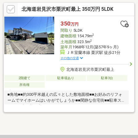
北海道岩見沢市栗沢町最上 350万円 5LDK
350
万円
間取り
5LDK
2
建物面積
154.79m
2
土地面積
323.5m
築年月
1968年12月(築57年9ヶ月)
ＪＲ室蘭本線 栗沢駅 徒歩21分
その他の交通
北海道岩見沢市栗沢町最上
2階建て
駐車場あり
駐車3台
所有権
■角地■■約300平米越えの広々とした敷地面積■■お好みのリフォ
ームでマイホームはいかがでしょうか■■閑静な住宅街■■駐車スペ
ースも3台可能（車種により）■