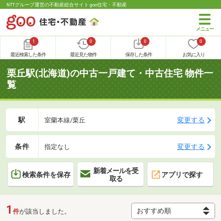
NTTグループ運営の不動産総合サイト goo住宅・不動産
1
0
0
0
最近検索した条件
最近見た物件
保存した条件
お気に入り
栗丘駅(北海道)の中古一戸建て・中古住宅 物件一
覧
駅
変更する
室蘭本線/栗丘
条件
変更する
指定なし
新着メールを受
検索条件を保存
アプリで探す
取る
1
件
が該当しました。