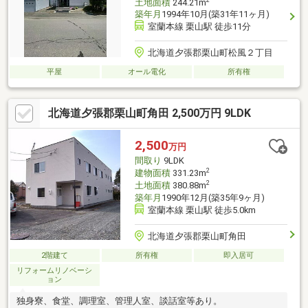
土地面積
244.21m
築年月
1994年10月(築31年11ヶ月)
室蘭本線 栗山駅 徒歩11分
北海道夕張郡栗山町松風２丁目
平屋
オール電化
所有権
北海道夕張郡栗山町角田 2,500万円 9LDK
2,500
万円
間取り
9LDK
2
建物面積
331.23m
2
土地面積
380.88m
築年月
1990年12月(築35年9ヶ月)
室蘭本線 栗山駅 徒歩5.0km
北海道夕張郡栗山町角田
2階建て
所有権
即入居可
リフォームリノベーシ
ョン
独身寮、食堂、調理室、管理人室、談話室等あり。