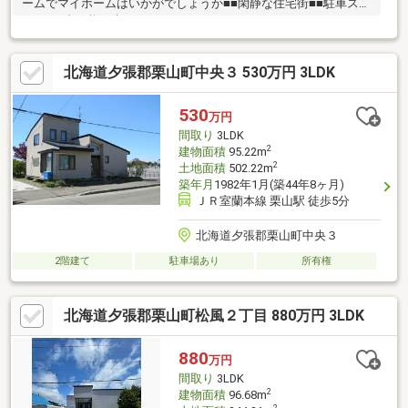
ームでマイホームはいかがでしょうか■■閑静な住宅街■■駐車スペ
ースも3台可能（車種により）■
北海道夕張郡栗山町中央３ 530万円 3LDK
530
万円
間取り
3LDK
2
建物面積
95.22m
2
土地面積
502.22m
築年月
1982年1月(築44年8ヶ月)
ＪＲ室蘭本線 栗山駅 徒歩5分
北海道夕張郡栗山町中央３
2階建て
駐車場あり
所有権
北海道夕張郡栗山町松風２丁目 880万円 3LDK
880
万円
間取り
3LDK
2
建物面積
96.68m
2