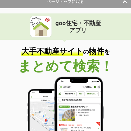
ページトップに戻る
goo住宅・不動産
アプリ
大手不動産サイト
物件
の
を
まとめて検索！