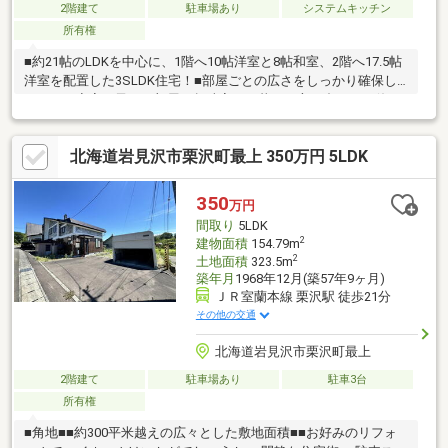
2階建て
駐車場あり
システムキッチン
所有権
■約21帖のLDKを中心に、1階へ10帖洋室と8帖和室、2階へ17.5帖
洋室を配置した3SLDK住宅！■部屋ごとの広さをしっかり確保し
ており、寝室・子ども部屋・趣味室など暮らし方に合わせて使い
分けできます◎■納戸や押入、物置など収納スペースも充実！季
節用品や日用品をまとめやすく、居住空間を広く保てます♪■車庫
北海道岩見沢市栗沢町最上 350万円 5LDK
付きで雨や雪の日の乗り降りにも便利！サンルームは洗濯物干し
のほか、植物を育てる場所としても活躍します◎■中央バス「栗
沢北通」停まで徒歩3分！約99坪の敷地で、屋内外ともにゆとり
350
万円
ある暮らしを叶えられます♪お気軽にお問い合わせください
間取り
5LDK
♪（TEL:011-790-8100）
2
建物面積
154.79m
2
土地面積
323.5m
築年月
1968年12月(築57年9ヶ月)
ＪＲ室蘭本線 栗沢駅 徒歩21分
その他の交通
北海道岩見沢市栗沢町最上
2階建て
駐車場あり
駐車3台
所有権
■角地■■約300平米越えの広々とした敷地面積■■お好みのリフォ