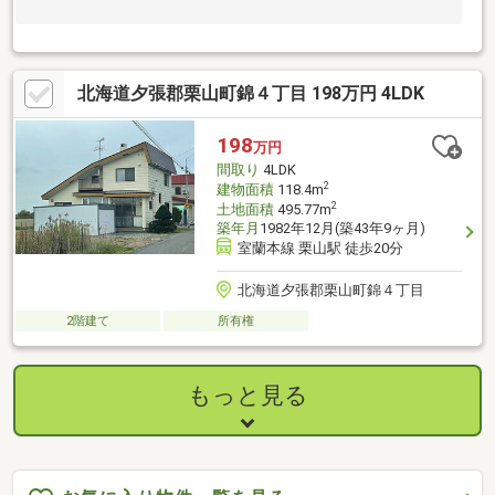
北海道夕張郡栗山町錦４丁目 198万円 4LDK
198
万円
間取り
4LDK
2
建物面積
118.4m
2
土地面積
495.77m
築年月
1982年12月(築43年9ヶ月)
室蘭本線 栗山駅 徒歩20分
北海道夕張郡栗山町錦４丁目
2階建て
所有権
もっと見る