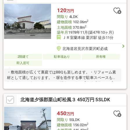
リフォーム、システムキッチン、和室、整形地、シャワー付洗面
化粧台、バリアフリー、トイレ２ヶ所、浴室１坪以上、南庭、吹
120
万円
抜け、緑豊かな住宅地、通風良好、ウッドデッキ、ウォークイン
間取り
4LDK
クローゼット、天井高２．５ｍ以上、リビング階段、平坦地、屋
2
建物面積
102.06m
根裏収納
2
土地面積
370.8m
築年月
1978年11月(築47年10ヶ月)
ＪＲ室蘭本線 栗沢駅 徒歩11分
北海道岩見沢市栗沢町必成
2階建て
駐車場あり
所有権
即入居可
・敷地面積が広くて裏庭ではBBQも楽しめます。・リフォーム素
材として適しております。・塀を造作する事で駐車スペースも複
数台確保する事が可能です。お問合せの際は【物件番号21002】
とお伝えいただけるとスムーズにご対応できます。
北海道夕張郡栗山町松風３ 450万円 5SLDK
450
万円
間取り
5SLDK
2
建物面積
156.02m
2