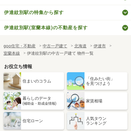
伊達紋別駅の特集から探す
伊達紋別駅(室蘭本線)の不動産を探す
goo住宅・不動産
中古一戸建て
北海道
伊達市
室蘭本線
伊達紋別駅の中古一戸建て 物件一覧
お役立ち情報
「住みたい街」
住まいのコラム
を見つけよう
暮らしのデータ
家賃相場
(補助金・助成金情報)
人気タウン
住宅ローン
ランキング