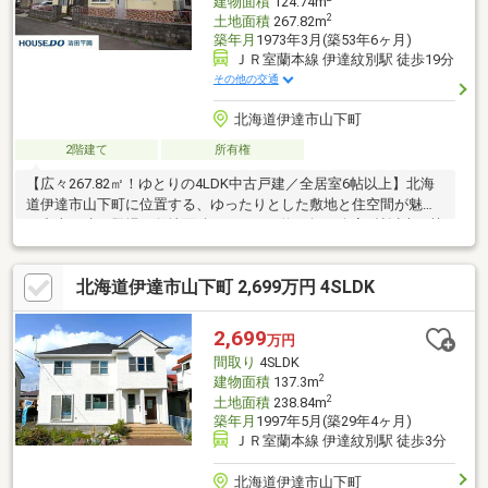
建物面積
124.74m
2
土地面積
267.82m
築年月
1973年3月(築53年6ヶ月)
ＪＲ室蘭本線 伊達紋別駅 徒歩19分
その他の交通
北海道伊達市山下町
2階建て
所有権
【広々267.82㎡！ゆとりの4LDK中古戸建／全居室6帖以上】北海
道伊達市山下町に位置する、ゆったりとした敷地と住空間が魅力
の中古戸建が登場！敷地面積267.82㎡（約81坪）全室6帖以上の快
適な間取りで、ファミリーにもピッタリの4LDK。リビング・ダイ
ニングは明るく開放感があり、家族が自然と集まる空間です。■
北海道伊達市山下町 2,699万円 4SLDK
永住にもセカンドハウスにもおすすめの立地自然と都市機能が調
和する伊達市で、快適な暮らしを始めませんか？ぜひ現地でご体
感ください！
2,699
万円
間取り
4SLDK
2
建物面積
137.3m
2
土地面積
238.84m
築年月
1997年5月(築29年4ヶ月)
ＪＲ室蘭本線 伊達紋別駅 徒歩3分
北海道伊達市山下町