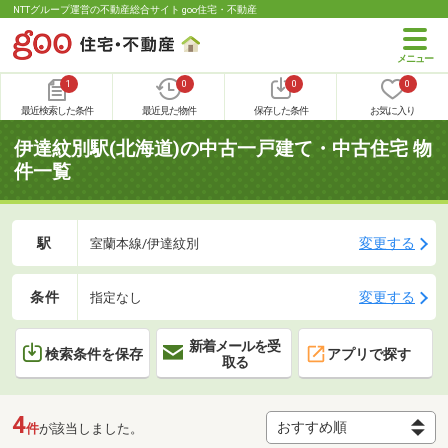
NTTグループ運営の不動産総合サイト goo住宅・不動産
1
0
0
0
最近検索した条件
最近見た物件
保存した条件
お気に入り
伊達紋別駅(北海道)の中古一戸建て・中古住宅 物
件一覧
駅
変更する
室蘭本線/伊達紋別
条件
変更する
指定なし
新着メールを受
検索条件を保存
アプリで探す
取る
4
件
が該当しました。