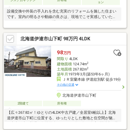
システムキッチン
所有権
ョン
設備交換や外装の手入れを含む充実のリフォームを施した住まい
です。室内の明るさや動線の良さは、現地でこそ実感していただ
けます。気になる点もその場でご説明いたしますので、ぜひ内覧
にお越しください。
北海道伊達市山下町 98万円 4LDK
98
万円
間取り
4LDK
2
建物面積
124.74m
2
土地面積
267.82m
築年月
1973年3月(築53年6ヶ月)
ＪＲ室蘭本線 伊達紋別駅 徒歩19分
その他の交通
北海道伊達市山下町
2階建て
所有権
【広々267.82㎡！ゆとりの4LDK中古戸建／全居室6帖以上】北海
道伊達市山下町に位置する、ゆったりとした敷地と住空間が魅力
の中古戸建が登場！敷地面積267.82㎡（約81坪）全室6帖以上の快
適な間取りで、ファミリーにもピッタリの4LDK。リビング・ダイ