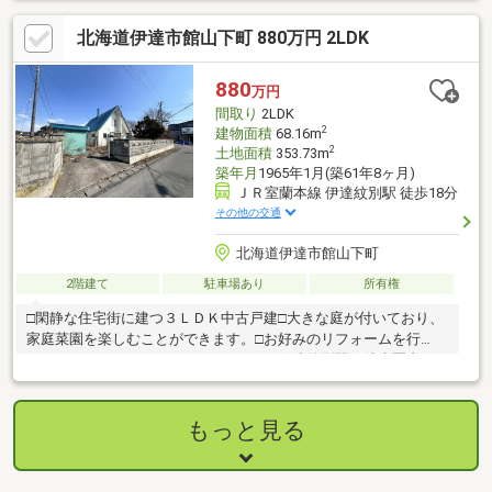
ニングは明るく開放感があり、家族が自然と集まる空間です。■
北海道伊達市館山下町 880万円 2LDK
永住にもセカンドハウスにもおすすめの立地自然と都市機能が調
和する伊達市で、快適な暮らしを始めませんか？ぜひ現地でご体
感ください！
880
万円
間取り
2LDK
2
建物面積
68.16m
2
土地面積
353.73m
築年月
1965年1月(築61年8ヶ月)
ＪＲ室蘭本線 伊達紋別駅 徒歩18分
その他の交通
北海道伊達市館山下町
2階建て
駐車場あり
所有権
□閑静な住宅街に建つ３ＬＤＫ中古戸建□大きな庭が付いており、
家庭菜園を楽しむことができます。□お好みのリフォームを行
い、マイホームはいかがでしょうか。□伊達紋別駅が徒歩圏内。□
周辺には、スーパー、ドラッグストア、コンビニなど買い物施設
も充実しております。□お気軽にお問合せください。
もっと見る