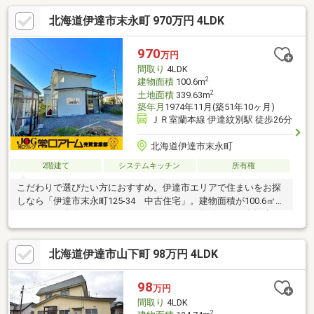
北海道伊達市末永町 970万円 4LDK
970
万円
間取り
4LDK
2
建物面積
100.6m
2
土地面積
339.63m
築年月
1974年11月(築51年10ヶ月)
ＪＲ室蘭本線 伊達紋別駅 徒歩26分
北海道伊達市末永町
2階建て
システムキッチン
所有権
こだわりで選びたい方におすすめ。伊達市エリアで住まいをお探
しなら「伊達市末永町125-34 中古住宅」。建物面積が100.6㎡で
スペースが十分のファミリーにもおすすめの物件です。自転車を
よく使う主婦の方にとってうれしいのが平坦地です。よく家で料
理をするという方に嬉しいシステムキッチン付きの物件。こちら
北海道伊達市山下町 98万円 4LDK
の土地は前面道路6m以上です。換気をして湿気を取れる窓が付い
た浴室がございます。利便性の良い全居室収納スペースはとても
魅力溢れる収納です。
98
万円
間取り
4LDK
2