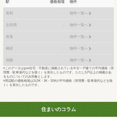
駅
価格相場
物件
長和
-
物件一覧へ
北舟岡
-
物件一覧へ
有珠
-
物件一覧へ
稀府
-
物件一覧へ
洞爺
-
物件一覧へ
※このデータはgoo住宅・不動産に掲載されている中古一戸建ての平均価格（管
理費・駐車場代などを除く）を算出したものです。ただし5戸以上の掲載があ
るものについてのみ対象とします。
※周辺駅の価格相場は2LDK・3K・3DKの平均価格（管理費・駐車場代などを除
く）を算出したものです。
住まいのコラム