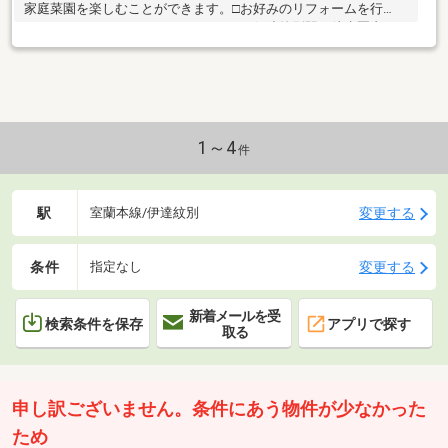
家庭菜園を楽しむことができます。□お好みのリフォームを行
い、マイホームはいかがでしょうか。□伊達紋別駅が徒歩圏内。□
周辺には、スーパー、ドラッグストア、コンビニなど買い物施設
も充実しております。□お気軽にお問合せください。
1～4
件
駅
変更する
室蘭本線/伊達紋別
条件
変更する
指定なし
新着メールを受
検索条件を保存
アプリで探す
取る
申し訳ございません。条件にあう物件が少なかった
ため