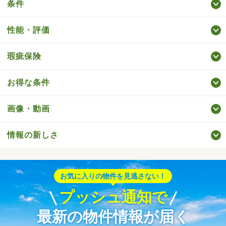
条件
性能・評価
瑕疵保険
お得な条件
画像・動画
情報の新しさ
お気に入りの物件を見逃さない！
プッシュ通知で
最新の物件情報が届く