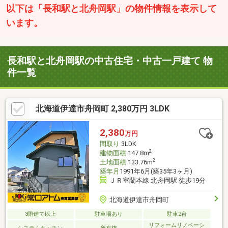
以下は「長和駅と北舟岡駅」の物件情報を表示して
います。
長和駅と北舟岡駅の中古住宅・中古一戸建て 物
件一覧
北海道伊達市舟岡町 2,380万円 3LDK
2,380
万円
間取り
3LDK
2
建物面積
147.8m
2
土地面積
133.76m
築年月
1991年6月(築35年3ヶ月)
ＪＲ室蘭本線 北舟岡駅 徒歩19分
北海道伊達市舟岡町
3階建て以上
駐車場あり
駐車2台
リフォームリノベーシ