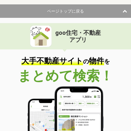
ページトップに戻る
goo住宅・不動産
アプリ
大手不動産サイト
物件
の
を
まとめて検索！