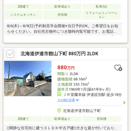
2階建て
駐車場あり
駐車3台
リフォームリノベーシ
システムキッチン
所有権
ョン
8/6(木)～8/9(日)予約制見学会開催※当日予約OK。ご希望日をお知
らせください。自社売主物件につき随時内覧可能です。お電話か
メールでご希望日をお知らせください。現在リフォーム中 【リ
フォーム内容】 ●外構・外装屋根塗装、外壁塗装●水回りシステ
ムキッチン交換、ユニットバス交換、トイレ交換、洗面化粧台交
北海道伊達市館山下町 880万円 2LDK
換●内装床材上張り、クロス張替え、畳表替え、障子・襖張替え●
その他設備給湯器交換、インターホン設置、火災警報器設置、照
明器具交換【おすすめポイント】・本物件は条件により住宅ロー
880
万円
ン減税が適用されます。
間取り
2LDK
2
建物面積
68.16m
2
土地面積
353.73m
築年月
1965年1月(築61年8ヶ月)
ＪＲ室蘭本線 伊達紋別駅 徒歩18分
その他の交通
北海道伊達市館山下町
2階建て
駐車場あり
所有権
□閑静な住宅街に建つ３ＬＤＫ中古戸建□大きな庭が付いており、