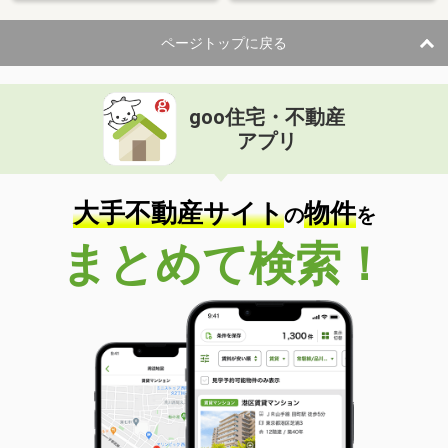
ページトップに戻る
goo住宅・不動産
アプリ
大手不動産サイト
物件
の
を
まとめて検索！