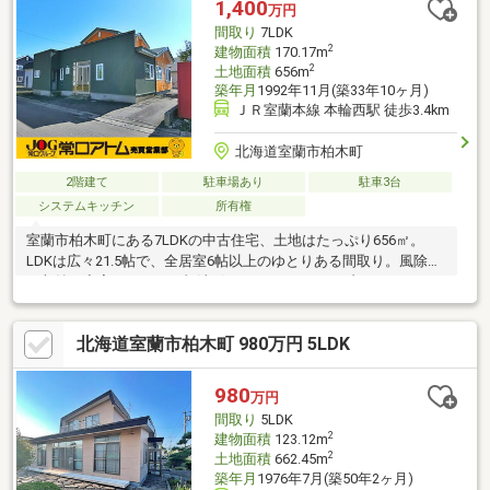
1,400
万円
間取り
7LDK
2
建物面積
170.17m
2
土地面積
656m
築年月
1992年11月(築33年10ヶ月)
ＪＲ室蘭本線 本輪西駅 徒歩3.4km
北海道室蘭市柏木町
2階建て
駐車場あり
駐車3台
システムキッチン
所有権
室蘭市柏木町にある7LDKの中古住宅、土地はたっぷり656㎡。
LDKは広々21.5帖で、全居室6帖以上のゆとりある間取り。風除室
や収納も充実していて、灯油ボイラーやFFストーブ、システムキ
ッチンなど設備も整っています。上下水道・LPガス完備で、寒い
季節も快適。現在居住中のため、内覧をご希望の方は事前に日程
北海道室蘭市柏木町 980万円 5LDK
調整をお願いします。気になる方はお気軽にお問い合わせくださ
い！
980
万円
間取り
5LDK
2
建物面積
123.12m
2
土地面積
662.45m
築年月
1976年7月(築50年2ヶ月)