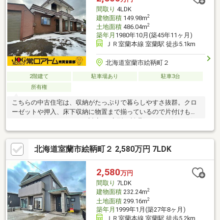
間取り
4LDK
2
建物面積
149.98m
2
土地面積
486.04m
築年月
1980年10月(築45年11ヶ月)
ＪＲ室蘭本線 室蘭駅 徒歩5.1km
北海道室蘭市絵鞆町２
2階建て
駐車場あり
駐車3台
所有権
こちらの中古住宅は、収納がたっぷりで暮らしやすさ抜群。クロ
ーゼットや押入、床下収納に物置まで揃っているので片付けもラ
クラクです。キッチンはIH対応のL字型で料理好きにも嬉しい仕
様。さらに電動物干しや浴室物干しなど、家事を助ける工夫も満
載。冬は灯油暖房やリビングの温風ストーブでぽかぽか快適、ト
北海道室蘭市絵鞆町２ 2,580万円 7LDK
イレは2箇所ありユニットバスには追焚機能も備えています。シャ
ッター付き車庫を含めて駐車は3台可能で、車を複数所有している
方にも安心。気になる方はぜひお気軽に内覧へお越しください。
2,580
万円
間取り
7LDK
2
建物面積
232.24m
2
土地面積
299.16m
築年月
1999年1月(築27年8ヶ月)
ＪＲ室蘭本線 室蘭駅 徒歩5.2km