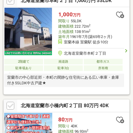
北海道室蘭市本町２丁目 1,000万円 5SLDK
1,000
万円
間取り
5SLDK
2
建物面積
222.72m
2
土地面積
138.91m
築年月
1961年7月(築65年2ヶ月)
室蘭本線 室蘭駅 徒歩10分
北海道室蘭市本町２丁目
2階建て
南道路
都市ガス
駐車場あり
駐車3台
所有権
室蘭市の中心部近郊・本町の閑静な住宅街にある広い車庫・倉庫
付き5SLDK中古戸建★
北海道室蘭市小橋内町２丁目 80万円 4DK
80
万円
間取り
4DK
2
建物面積
96.93m