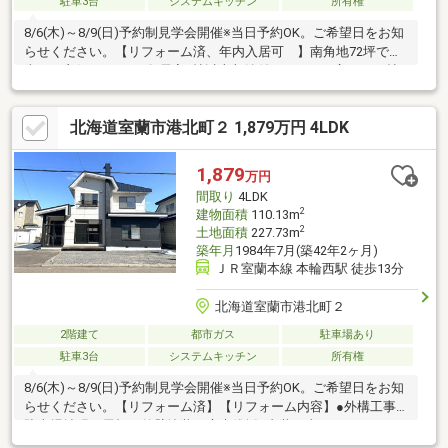
駐車3台
システムキッチン
所有権
8/6(木)～8/9(日)予約制見学会開催※当日予約OK。ご希望日をお知
らせください。【リフォーム済、年内入居可 】南角地72坪で日
当たり良好。4LDKで各居室6帖以上収納付き。LDKは広々の18帖
です。【主なリフォーム内容】外壁、屋根塗装、玄関タイル張
替、玄関収納取付、クロス貼替、水回り交換、建具交換、駐車場
北海道室蘭市港北町２ 1,879万円 4LDK
拡張【周辺環境施設】ホームストア港北店様迄約80ｍ徒歩約1分
セブンイレブン室蘭本輪西店様迄約300ｍ徒歩約4分いくた内科ク
リニック様迄400ｍ徒歩約5分蘭北小学校迄約850ｍ徒歩約11分港
1,879
万円
北中学校迄約1400ｍ徒歩約18分室蘭港北郵便局迄約23
間取り
4LDK
2
建物面積
110.13m
2
土地面積
227.73m
築年月
1984年7月(築42年2ヶ月)
ＪＲ室蘭本線 本輪西駅 徒歩13分
北海道室蘭市港北町２
2階建て
都市ガス
駐車場あり
駐車3台
システムキッチン
所有権
8/6(木)～8/9(日)予約制見学会開催※当日予約OK。ご希望日をお知
らせください。【リフォーム済】【リフォーム内容】●外構工事
駐車場拡張、屋根・外壁塗装、庭木伐採●内装工事システムキッ
チン交換、ユニットバス交換、温水洗浄便座トイレ交換、洗面化