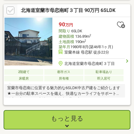
粧台交換、玄関扉交換、フローリング上張り、クロス張替え、畳
北海道室蘭市母恋南町３丁目 90万円 6SLDK
表替え、クッションフロア張替え、建具交換、クローゼット交
換、シューズボックス交換、給湯器交換、インターホン設置、火
災警報器設置、照明LED交換、漏電点検、設備点検、雨漏り点
90
万円
検、漏水点検等【おすすめポイント】・雨漏り、構造上主要な部
間取り
6SLDK
分の欠陥や・腐食、給排水管の故障や
2
建物面積
136.89m
2
土地面積
190m
築年月
1980年8月(築46年1ヶ月)
室蘭本線 母恋駅 徒歩22分
北海道室蘭市母恋南町３丁目
2階建て
都市ガス
駐車場あり
床暖房
所有権
即入居可
室蘭市母恋南に位置する魅力的な6SLDK中古戸建をご紹介します
★一台分の駐車スペースを備え、快適なカーライフをサポート★
浴室に窓があり、心地よい自然光を取り入れたリラックスタイム
が楽しめます★
もっと見る