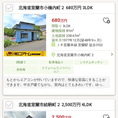
北海道室蘭市小橋内町２ 680万円 3LDK
680
万円
間取り
3LDK
2
建物面積
81m
2
土地面積
238.67m
築年月
1977年12月(築48年9ヶ月)
ＪＲ室蘭本線 室蘭駅 徒歩35分
北海道室蘭市小橋内町２
2階建て
駐車場あり
システムキッチン
リフォームリノベーシ
所有権
ョン
もとからエアコンが付いていますので、快適な室温にすることが
できます。中古戸建てながら、室内はとてもきれいです。ゆった
りとしたくつろぎの空間のある、3LDKの物件です。動線を意識し
たデザインのシステムキッチン付きで作業能率が上がります。前
面道路6m以上は確保しているので車の出し入れもラクラクです。
北海道室蘭市絵鞆町２ 2,500万円 4LDK
広々としたスペースのある洗髪洗面化粧台は、とても魅力的で
す。リフォーム済みで、新しく綺麗な内装の物件です。
2,500
万円