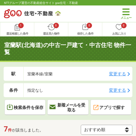
NTTグループ運営の不動産総合サイト goo住宅・不動産
1
0
0
0
最近検索した条件
最近見た物件
保存した条件
お気に入り
室蘭駅(北海道)の中古一戸建て・中古住宅 物件一
覧
駅
変更する
室蘭本線/室蘭
条件
変更する
指定なし
新着メールを受
検索条件を保存
アプリで探す
取る
7
件
が該当しました。