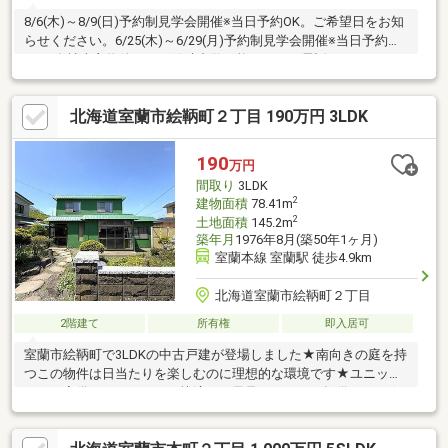
8/6(木)～8/9(日)予約制見学会開催※当日予約OK。ご希望日をお知
らせください。6/25(木)～6/29(月)予約制見学会開催※当日予約
OK。自社売主物件につき随時内覧可能です。お電話かメールでご
希望日をお知らせください。【リフォーム内容】駐車場拡張、屋
根塗装、外壁塗装システムキッチン交換、ユニットバス交換、ト
北海道室蘭市絵鞆町２丁目 190万円 3LDK
イレ交換、洗面化粧台交換間取変更、玄関扉交換、室内ドア交
換、床材上張り、シューズボックス交換、クロス張替え、給湯器
交換、インターホン設置、火災警報器設置、照明器具交換等【お
190
万円
すすめポイント】・雨漏り、構造上主要な部分の欠陥や・腐食、
間取り
3LDK
2
建物面積
78.41m
2
土地面積
145.2m
築年月
1976年8月(築50年1ヶ月)
室蘭本線 室蘭駅 徒歩4.9km
北海道室蘭市絵鞆町２丁目
2階建て
所有権
即入居可
室蘭市絵鞆町で3LDKの中古戸建が登場しました★南向きの庭を持
つこの物件は日当たりを楽しむのに理想的な環境です★ユニット
バスが完備されているため快適なお風呂タイムをご提供します★