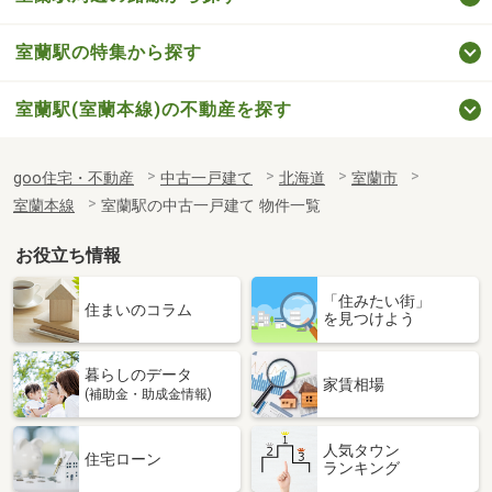
室蘭駅の特集から探す
室蘭駅(室蘭本線)の不動産を探す
goo住宅・不動産
中古一戸建て
北海道
室蘭市
室蘭本線
室蘭駅の中古一戸建て 物件一覧
お役立ち情報
「住みたい街」
住まいのコラム
を見つけよう
暮らしのデータ
家賃相場
(補助金・助成金情報)
人気タウン
住宅ローン
ランキング