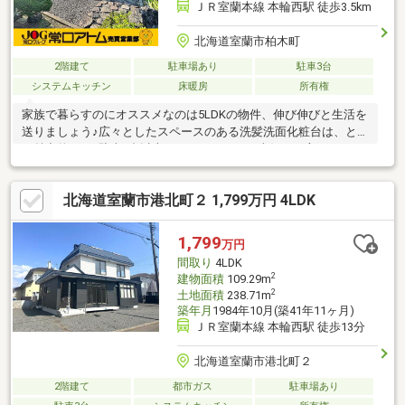
ＪＲ室蘭本線 本輪西駅 徒歩3.5km
北海道室蘭市柏木町
2階建て
駐車場あり
駐車3台
システムキッチン
床暖房
所有権
家族で暮らすのにオススメなのは5LDKの物件、伸び伸びと生活を
送りましょう♪広々としたスペースのある洗髪洗面化粧台は、とて
も魅力的です♪駐車5台以上となっているので車好きの方におすす
めです♪ファミリーに好評♪経済的にもうれしい中古の戸建て物件
です♪床暖房は、他の暖房器具のようにこまめな掃除が不要なの
北海道室蘭市港北町２ 1,799万円 4LDK
で、日々のお手入れが簡単です♪建物面積123.12㎡の物件で広々し
てます♪和室8畳以上なら、大型のコタツを設置する事もできます
(^o^)
1,799
万円
間取り
4LDK
2
建物面積
109.29m
2
土地面積
238.71m
築年月
1984年10月(築41年11ヶ月)
ＪＲ室蘭本線 本輪西駅 徒歩13分
北海道室蘭市港北町２
2階建て
都市ガス
駐車場あり