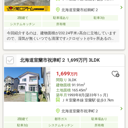
北海道室蘭市絵鞆町２
2階建て
駐車場あり
駐車3台
システムキッチン
所有権
今回紹介するのは、建物面積が232.24平米♪高台に立地しています
ので、湿気が無くいつでも清潔です♪クロゼットが3ヶ所あるの
で、衣服など荷物が沢山ある方も収納スペースに困りません♪動線
を意識したデザインのシステムキッチン付きで作業能率が上がり
ます♪広々とした20帖以上のリビングダイニングのおかげで、
北海道室蘭市祝津町２ 1,699万円 3LDK
日々の生活に余裕が生まれます♪寒い時期に活躍する追焚機能付き
の浴室がある物件です♪こちらの中古戸建て物件は、子育ての環境
としてもうってつけです(#^^#)
1,699
万円
間取り
3LDK
2
建物面積
91.91m
2
土地面積
165.45m
築年月
1993年8月(築33年1ヶ月)
ＪＲ室蘭本線 室蘭駅 徒歩3.7km
北海道室蘭市祝津町２
2階建て
都市ガス
駐車場あり
駐車3台
システムキッチン
所有権