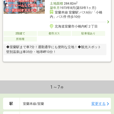
2
土地面積
284.82m
築年月
1973年8月(築53年1ヶ月)
室蘭本線 室蘭駅 バス6分/「小橋
内」バス停 停歩10分
北海道室蘭市小橋内町２丁目
2階建て
都市ガス
駐車場あり
所有権
◆室蘭駅まで車7分！通勤通学にも便利な立地！◆観光スポット
登別温泉は車35分・地球岬13分！
1～7
件
駅
変更する
室蘭本線/室蘭