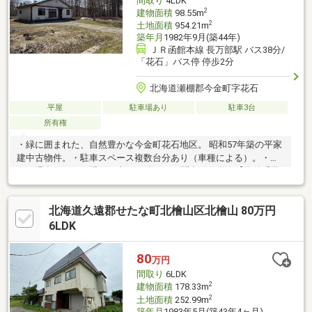
間取り
4LDK
2
建物面積
98.55m
2
土地面積
954.21m
築年月
1982年9月(築44年)
ＪＲ函館本線 長万部駅 バス38分/
「花石」バス停 停歩2分
北海道瀬棚郡今金町字花石
平屋
駐車場あり
駐車3台
所有権
・緑に囲まれた、自然豊かな今金町花石地区。 昭和57年築の平家
建中古物件。・駐車スペース複数台分あり（車種による）。・ピ
リカ温泉、スキー場まで車で14分。・お問合せの際は【物件番号
32307】とお伝えいただけるとスムーズにご対応できます。
北海道久遠郡せたな町北檜山区北檜山 80万円
6LDK
80
万円
間取り
6LDK
2
建物面積
178.33m
2
土地面積
252.99m
築年月
1983年5月(築43年4ヶ月)