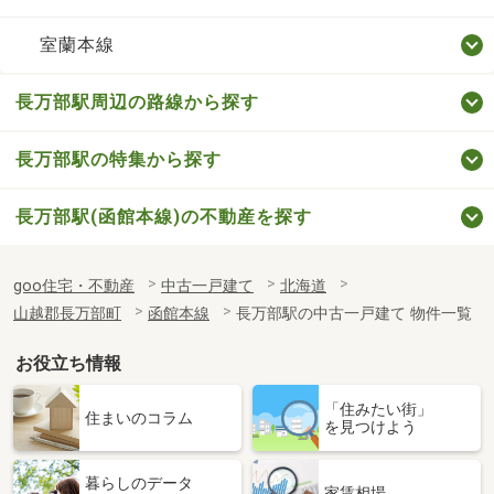
室蘭本線
長万部駅周辺の路線から探す
長万部駅の特集から探す
長万部駅(函館本線)の不動産を探す
goo住宅・不動産
中古一戸建て
北海道
山越郡長万部町
函館本線
長万部駅の中古一戸建て 物件一覧
お役立ち情報
「住みたい街」
住まいのコラム
を見つけよう
暮らしのデータ
家賃相場