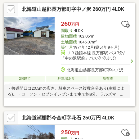
北海道山越郡長万部町字中ノ沢 260万円 4LDK
260
万円
間取り
4LDK
2
建物面積
102.06m
2
土地面積
1845.07m
築年月
1974年12月(築51年9ヶ月)
ＪＲ函館本線 長万部駅 バス7分/
「中の沢駅前」バス停 停歩5分
北海道山越郡長万部町字中ノ沢
2階建て
駐車場あり
所有権
・接道間口は23.5mの広さ、駐車スペース複数台分あり(車種によ
る)。・ローソン・セブンイレブンまで車で約8分、ラルズマート
まで車で約13分。・長万部小学校まで車で約10分、長万部中学校
まで車で約15分の立地です。・・お問合せの際は【物件番号
22414】とお伝えいただけるとスムーズにご対応できます。
北海道瀬棚郡今金町字花石 250万円 4LDK
250
万円