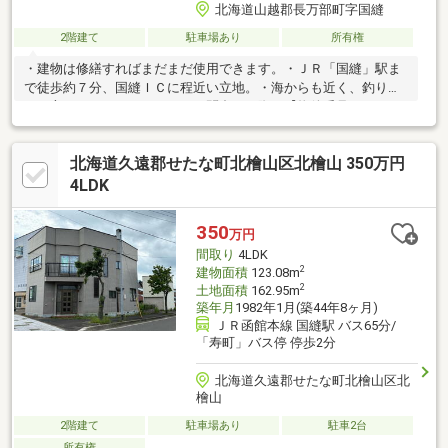
北海道山越郡長万部町字国縫
2階建て
駐車場あり
所有権
・建物は修繕すればまだまだ使用できます。・ＪＲ「国縫」駅ま
で徒歩約７分、国縫ＩＣに程近い立地。・海からも近く、釣り好
きな方いかがでしょうか。・お問合せの際は【物件番号９９７
０】とお伝えいただけるとスムーズにご対応できます。
北海道久遠郡せたな町北檜山区北檜山 350万円
4LDK
350
万円
間取り
4LDK
2
建物面積
123.08m
2
土地面積
162.95m
築年月
1982年1月(築44年8ヶ月)
ＪＲ函館本線 国縫駅 バス65分/
「寿町」バス停 停歩2分
北海道久遠郡せたな町北檜山区北
檜山
2階建て
駐車場あり
駐車2台
所有権