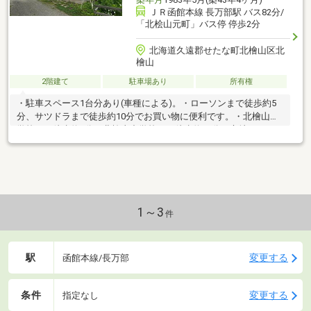
ＪＲ函館本線 長万部駅 バス82分/
「北桧山元町」バス停 停歩2分
北海道久遠郡せたな町北檜山区北
檜山
2階建て
駐車場あり
所有権
・駐車スペース1台分あり(車種による)。・ローソンまで徒歩約5
分、サツドラまで徒歩約10分でお買い物に便利です。・北檜山小
学校まで徒歩約9分、北檜山中学校まで徒歩約15分の立地で
す。・お問合せの際は【物件番号15276】とお伝えいただけると
スムーズにご対応できます。
1～3
件
駅
変更する
函館本線/長万部
条件
変更する
指定なし