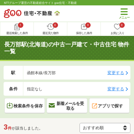
NTTグループ運営の不動産総合サイト goo住宅・不動産
1
0
0
0
最近検索した条件
最近見た物件
保存した条件
お気に入り
長万部駅(北海道)の中古一戸建て・中古住宅 物件
一覧
駅
変更する
函館本線/長万部
条件
変更する
指定なし
新着メールを受
検索条件を保存
アプリで探す
取る
3
件
が該当しました。