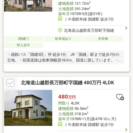
2
建物面積
121.72m
2
土地面積
391.34m
築年月
1975年9月(築51年)
ＪＲ函館本線 国縫駅 徒歩7分
北海道山越郡長万部町字国縫
2階建て
駐車場あり
所有権
即入居可
・函館バス「国縫3区」停 徒歩1分、JR「国縫」駅まで徒歩7分の
立地。・前面道路は南東側幅員18.0ｍ、国道に面しています。・
上物は修繕すればまだまだご使用可能です。・お問合せの際は
【物件番号13997】とお伝えいただけるとスムーズにご対応でき
ます。
北海道山越郡長万部町字国縫 480万円 4LDK
480
万円
間取り
4LDK
2
建物面積
96.56m
2
土地面積
318.2m
築年月
1978年11月(築47年10ヶ月)
ＪＲ函館本線 国縫駅 徒歩7分