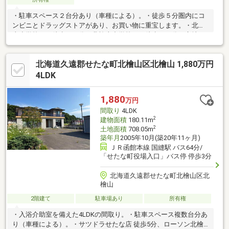
・駐車スペース２台分あり（車種による）。・徒歩５分圏内にコ
ンビニとドラッグストアがあり、お買い物に重宝します。・北檜
山小学校まで徒歩１３分、北檜山中学校まで徒歩１７分の立地で
す。・お問合せの際は【物件番号１３６３３】とお伝えいただけ
るとスムーズにご対応できます。
北海道久遠郡せたな町北檜山区北檜山 1,880万円
4LDK
1,880
万円
間取り
4LDK
2
建物面積
180.11m
2
土地面積
708.05m
築年月
2005年10月(築20年11ヶ月)
ＪＲ函館本線 国縫駅 バス64分/
「せたな町役場入口」バス停 停歩3分
北海道久遠郡せたな町北檜山区北
檜山
2階建て
駐車場あり
所有権
・入浴介助室を備えた4LDKの間取り。・駐車スペース複数台分あ
り（車種による）。・サツドラせたな店 徒歩5分、ローソン北檜