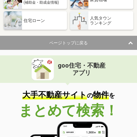
(補助金・助成金情報)
人気タウン
住宅ローン
ランキング
ページトップに戻る
goo住宅・不動産
アプリ
大手不動産サイト
物件
の
を
まとめて検索！