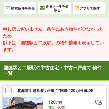
新着メールを受
検索条件を保存
アプリで探す
取る
申し訳ございません。条件にあう物件が少なかった
ため
以下は「国縫駅と二股駅」の物件情報を表示してい
ます。
国縫駅と二股駅の中古住宅・中古一戸建て 物件
一覧
北海道山越郡長万部町字国縫 120万円 6LDK
120
万円
間取り
6LDK