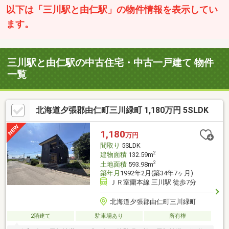
以下は「三川駅と由仁駅」の物件情報を表示してい
ます。
三川駅と由仁駅の中古住宅・中古一戸建て 物件
一覧
北海道夕張郡由仁町三川緑町 1,180万円 5SLDK
1,180
万円
間取り
5SLDK
2
建物面積
132.59m
2
土地面積
593.98m
築年月
1992年2月(築34年7ヶ月)
ＪＲ室蘭本線 三川駅 徒歩7分
北海道夕張郡由仁町三川緑町
2階建て
駐車場あり
所有権