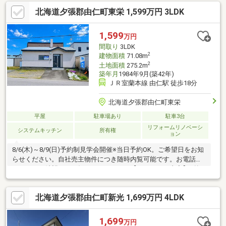
学校まで徒歩約10分／中学校も徒歩圏内で通学安心■ バス停「農
北海道夕張郡由仁町東栄 1,599万円 3LDK
協前」徒歩5分・町中心部へのアクセス良好■ 公園・病院・図書館
など生活利便施設が徒歩圏内■ 広い庭付きで家庭菜園やガーデニ
ングも楽しめます■ 落ち着いた住宅街で、のびのびとした暮らし
1,599
万円
を実現
間取り
3LDK
2
建物面積
71.08m
2
土地面積
275.2m
築年月
1984年9月(築42年)
ＪＲ室蘭本線 由仁駅 徒歩18分
北海道夕張郡由仁町東栄
平屋
駐車場あり
駐車3台
リフォームリノベーシ
システムキッチン
所有権
ョン
8/6(木)～8/9(日)予約制見学会開催※当日予約OK。ご希望日をお知
らせください。自社売主物件につき随時内覧可能です。お電話か
メールでご希望日をお知らせください。【リフォーム内容】●外
構工事建物基礎塗装、ホームタンク塗装、●内装工事システムキ
ッチン交換、ユニットバス交換、温水洗浄便座トイレ交換、洗面
北海道夕張郡由仁町新光 1,699万円 4LDK
化粧台交換、フローリング上張り、クロス張替え、畳表替え、ク
ッションフロア張替え、建具交換、シューズボックス交換、、イ
ンターホン設置【周辺施設】・由仁小学校700ｍ（徒歩9分）・由
1,699
万円