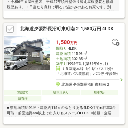
・令和6年頃屋根塗装、平成27年頃外壁張り替え屋根塗装と修繕
履歴あり。・日当たり良好で明るい温かみのあるお家です。別荘
としても活用可能。・閑静な住宅地に位置しゆったりとした時間
をお過ごし頂けます。お問合せの際は【物件番号31836】とお伝
えいただけるとスムーズにご対応できます。
北海道夕張郡長沼町東町南２ 1,580万円 4LDK
1,580
万円
間取り
4LDK
2
建物面積
115.93m
2
土地面積
302.85m
築年月
1995年3月(築31年6ヶ月)
ＪＲ室蘭本線 由仁駅 バス11分/
「北海道バス農協前」バス停 停歩5分
北海道夕張郡長沼町東町南２
2階建て
駐車場あり
駐車3台
所有権
■ 敷地面積約91坪・建物約115㎡のゆとりある4LDK住宅■ 駐車3台
可能・前面道路6m以上で出入りもスムーズ■ LDK18帖超・全居室
6帖以上の広々設計■ トイレ2ヵ所・独立洗面台など使い勝手の良
い設備■ 公営水道・公共下水完備で安心のインフラ環境■ 長沼小