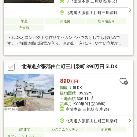
ＪＲ室蘭本線 三川駅 徒歩5分
北海道夕張郡由仁町三川緑町
平屋
南道路
駐車場あり
所有権
・2LDKとコンパクトな作りでセカンドハウスとしてもお勧めで
す。・前面道路は除雪が入り、車の出し入れがしやすい立地で
す。・前面に駐車スペース、裏にはBBQを楽しめるスペースもご
ざいます。お問合せの際は【物件番号13571】とお伝えいただけ
るとスムーズにご対応できます。
北海道夕張郡由仁町三川泉町 890万円 5LDK
890
万円
間取り
5LDK
2
建物面積
139.32m
2
土地面積
336.11m
築年月
1988年9月(築38年)
室蘭本線 三川駅 徒歩8分
北海道夕張郡由仁町三川泉町
2階建て
システムキッチン
所有権
リフォームリノベーシ