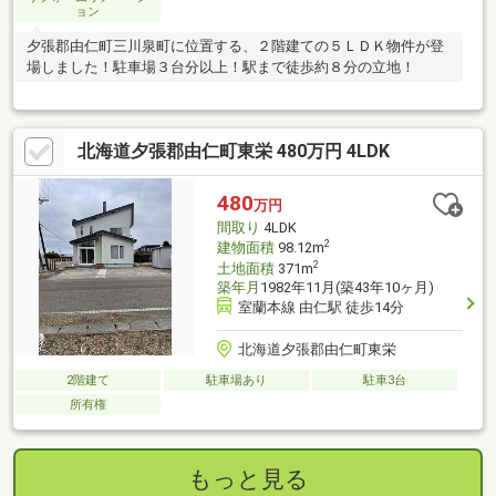
ョン
夕張郡由仁町三川泉町に位置する、２階建ての５ＬＤＫ物件が登
場しました！駐車場３台分以上！駅まで徒歩約８分の立地！
北海道夕張郡由仁町東栄 480万円 4LDK
480
万円
間取り
4LDK
2
建物面積
98.12m
2
土地面積
371m
築年月
1982年11月(築43年10ヶ月)
室蘭本線 由仁駅 徒歩14分
北海道夕張郡由仁町東栄
2階建て
駐車場あり
駐車3台
所有権
もっと見る