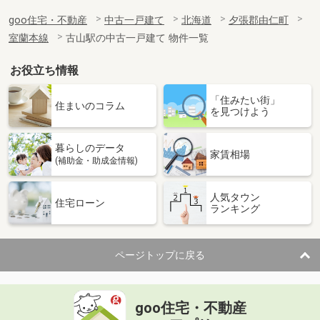
goo住宅・不動産
中古一戸建て
北海道
夕張郡由仁町
室蘭本線
古山駅の中古一戸建て 物件一覧
お役立ち情報
「住みたい街」
住まいのコラム
を見つけよう
暮らしのデータ
家賃相場
(補助金・助成金情報)
人気タウン
住宅ローン
ランキング
ページトップに戻る
goo住宅・不動産