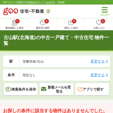
NTTグループ運営の不動産総合サイト goo住宅・不動産
1
0
0
0
最近検索した条件
最近見た物件
保存した条件
お気に入り
古山駅(北海道)の中古一戸建て・中古住宅 物件一
覧
駅
変更する
室蘭本線/古山
条件
変更する
指定なし
新着メールを受
検索条件を保存
アプリで探す
取る
お探しの条件に該当する物件はありませんでした。