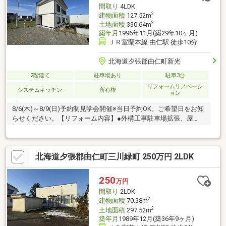
仁中学校1000ｍ（徒歩13分）・ホクレンショップ由仁店様14
間取り
4LDK
2
建物面積
127.52m
2
土地面積
330.64m
築年月
1996年11月(築29年10ヶ月)
ＪＲ室蘭本線 由仁駅 徒歩10分
北海道夕張郡由仁町新光
2階建て
駐車場あり
駐車3台
リフォームリノベーシ
システムキッチン
所有権
ョン
8/6(木)～8/9(日)予約制見学会開催※当日予約OK。ご希望日をお知
らせください。【リフォーム内容】●外構工事駐車場拡張、屋
根・外壁塗装、庭木伐採●内装工事システムキッチン交換、ユニ
ットバス交換、温水洗浄便座トイレ交換、洗面化粧台交換、玄関
扉交換、クロス張替え、畳表替え、フロアタイル上張り、クッシ
北海道夕張郡由仁町三川緑町 250万円 2LDK
ョンフロア張替え、建具交換、クローゼット交換、シューズボッ
クス交換、給湯器交換、照明LED交換【おすすめポイント】・雨
漏り、構造上主要な部分の欠陥や・腐食、給排水管の故障や漏水
250
万円
についてお引渡しより２年間保証【周辺施設】・由仁町立由仁小
間取り
2LDK
学校300ｍ（徒歩4分）・由仁
2
建物面積
70.38m
2
土地面積
297.52m
築年月
1989年12月(築36年9ヶ月)