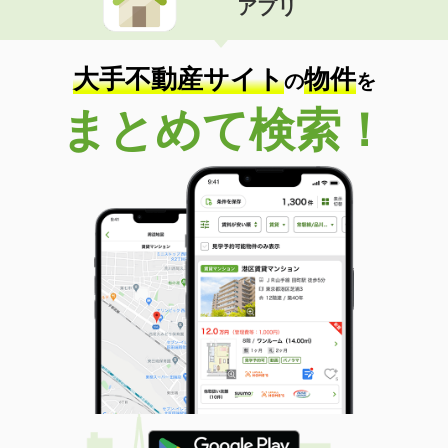
アプリ
大手不動産サイト
物件
の
を
まとめて検索！