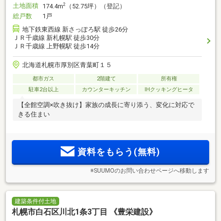
土地面積
2
174.4m
（52.75坪）（登記）
総戸数
1戸
地下鉄東西線 新さっぽろ駅 徒歩26分
ＪＲ千歳線 新札幌駅 徒歩30分
ＪＲ千歳線 上野幌駅 徒歩14分
北海道札幌市厚別区青葉町１５
都市ガス
2階建て
所有権
駐車2台以上
カウンターキッチン
IHクッキングヒータ
【全館空調×吹き抜け】家族の成長に寄り添う、変化に対応で
きる住まい
資料をもらう(無料)
※SUUMOのお問い合わせページへ移動します
建築条件付土地
札幌市白石区川北1条3丁目 《豊栄建設》