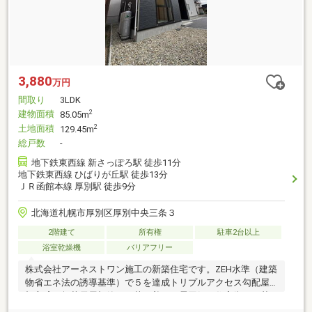
3,880
万円
間取り
3LDK
建物面積
2
85.05m
土地面積
2
129.45m
総戸数
-
地下鉄東西線 新さっぽろ駅 徒歩11分
地下鉄東西線 ひばりが丘駅 徒歩13分
ＪＲ函館本線 厚別駅 徒歩9分
北海道札幌市厚別区厚別中央三条３
2階建て
所有権
駐車2台以上
浴室乾燥機
バリアフリー
株式会社アーネストワン施工の新築住宅です。ZEH水準（建築
物省エネ法の誘導基準）で５を達成トリプルアクセス勾配屋
根方式の無落雪屋根静かで落ち着いた雰囲気の住宅街ベタ基
礎敷地内駐車2台可能です。（車種によります。）LDK17.0帖