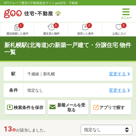
NTTグループ運営の不動産総合サイト goo住宅・不動産
1
0
0
0
最近検索した条件
最近見た物件
保存した条件
お気に入り
新札幌駅(北海道)の新築一戸建て・分譲住宅 物件
一覧
駅
変更する
千歳線｜新札幌
条件
変更する
指定なし
新着メールを受
検索条件を保存
アプリで探す
取る
13
件
が該当しました。