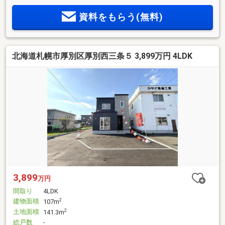
カウンターキッチンシロッコファン浄水器一体型シングルレ
資料をもらう(無料)
バー水栓ステンレスワークトップステンレスシンクサイレン
トレール浴室換気暖房乾燥機
北海道札幌市厚別区厚別西三条５ 3,899万円 4LDK
3,899
万円
間取り
4LDK
建物面積
2
107m
土地面積
2
141.3m
総戸数
-