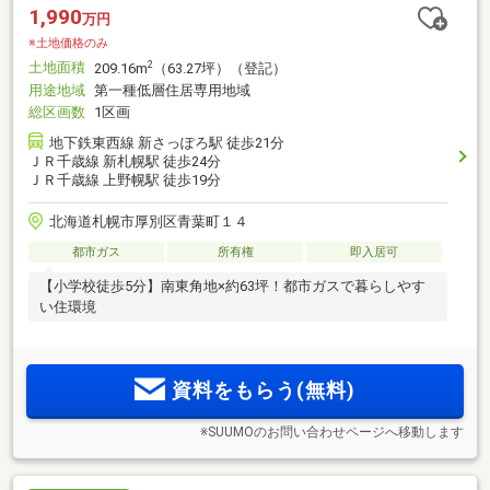
1,990
万円
※土地価格のみ
土地面積
2
209.16m
（63.27坪）（登記）
用途地域
第一種低層住居専用地域
総区画数
1区画
地下鉄東西線 新さっぽろ駅 徒歩21分
ＪＲ千歳線 新札幌駅 徒歩24分
ＪＲ千歳線 上野幌駅 徒歩19分
北海道札幌市厚別区青葉町１４
都市ガス
所有権
即入居可
【小学校徒歩5分】南東角地×約63坪！都市ガスで暮らしやす
い住環境
資料をもらう(無料)
※SUUMOのお問い合わせページへ移動します