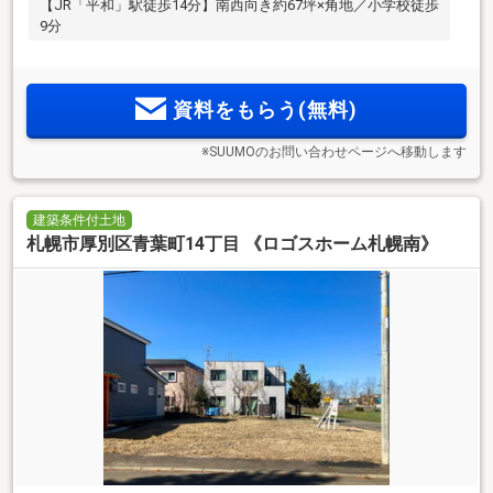
【JR「平和」駅徒歩14分】南西向き約67坪×角地／小学校徒歩
9分
資料をもらう(無料)
※SUUMOのお問い合わせページへ移動します
建築条件付土地
札幌市厚別区青葉町14丁目 《ロゴスホーム札幌南》