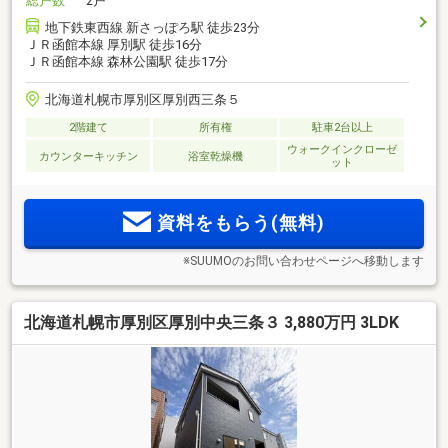
総戸数
2戸
地下鉄東西線 新さっぽろ駅 徒歩23分
ＪＲ函館本線 厚別駅 徒歩16分
ＪＲ函館本線 森林公園駅 徒歩17分
北海道札幌市厚別区厚別西三条５
2階建て
所有権
駐車2台以上
ウォークインクローゼ
カウンターキッチン
浴室乾燥機
ット
資料をもらう(無料)
※SUUMOのお問い合わせページへ移動します
北海道札幌市厚別区厚別中央三条３ 3,880万円 3LDK