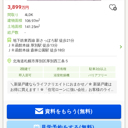
3,899
万円
間取り
4LDK
建物面積
2
106.97m
土地面積
2
141.25m
総戸数
-
地下鉄東西線 新さっぽろ駅 徒歩21分
ＪＲ函館本線 厚別駅 徒歩13分
ＪＲ函館本線 森林公園駅 徒歩18分
北海道札幌市厚別区厚別西三条５
2階建て
所有権
駐車2台以上
即入居可
浴室乾燥機
バリアフリー
＼新築戸建ならライフクリエイトにおまかせ／☆ 新築戸建は
お得に買えます！☆「住宅ローンに強い会社」お客様のライ
フプランに沿ったご提案♪☆「物件比較に強い会社」見るだけ
OK 物件ツアーサービス実施中！残り1棟となりました！
□CHECK POINT□1 JR「厚別」駅歩13分 地下鉄東西線「新
資料をもらう(無料)
さっぽろ」駅歩21分2 WIC、SICも完備 収納充実3 敷地約
43坪の整形地 駐車並列2台可能4 建物瑕疵保証10年 地盤
20年保証5 省エネ給湯器採用6 厚別通小学校まで徒歩10
見学予約をする(無料)
分 厚別北中学校まで徒歩16分7 イオン厚別店徒歩7分 近