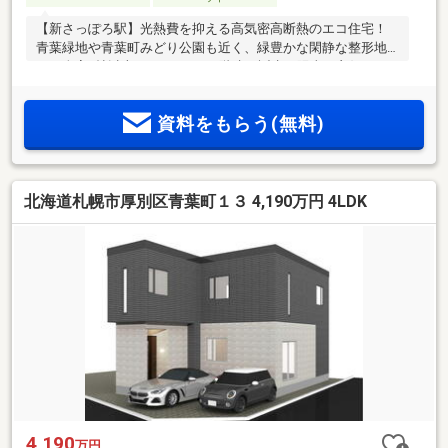
【新さっぽろ駅】光熱費を抑える高気密高断熱のエコ住宅！
青葉緑地や青葉町みどり公園も近く、緑豊かな閑静な整形地
に、全室6帖以上のゆとりある2階建が誕生！陽当り良好なリ
ビングには食洗機付の対面式キッチン、大容量WIC、スマート
キー、TVモニターホンなど憧れの先進設備が満載。1坪以上の
資料をもらう(無料)
広々浴室、シャワー付洗面台、温水洗浄便座（トイレ2ヶ所）
完備で家族の毎日が快適です。さらに「都市ガス×省エネ給湯
器」で毎月のコストも賢く削減。地盤調査済・省エネ対策済
のエコポイント対象住宅で安心も太鼓判！
北海道札幌市厚別区青葉町１３ 4,190万円 4LDK
4,190
万円