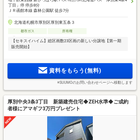
丁目」停 停歩8分
ＪＲ函館本線 森林公園駅 徒歩7分
北海道札幌市厚別区厚別東五条３
都市ガス
所有権
【セキスイハイム】総区画数23区画の新しい分譲地【第一期
販売開始】
資料をもらう(無料)
※SUUMOのお問い合わせページへ移動します
厚別中央3条3丁目 新築建売住宅◆ZEH水準◆ご成約
者様にアマギフ3万円プレゼント