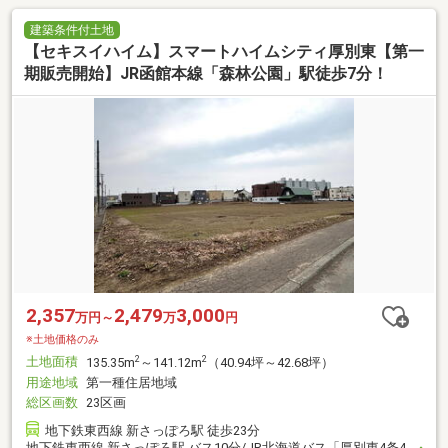
建築条件付土地
【セキスイハイム】スマートハイムシティ厚別東【第一
期販売開始】JR函館本線「森林公園」駅徒歩7分！
2,357
2,479
3,000
万円～
万
円
※土地価格のみ
土地面積
2
2
135.35m
～141.12m
（40.94坪～42.68坪）
用途地域
第一種住居地域
総区画数
23区画
地下鉄東西線 新さっぽろ駅 徒歩23分
地下鉄東西線 新さっぽろ駅 バス10分/JR北海道バス「厚別東4条4