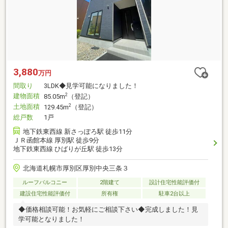
3,880
万円
間取り
3LDK◆見学可能になりました！
建物面積
2
85.05m
（登記）
土地面積
2
129.45m
（登記）
総戸数
1戸
地下鉄東西線 新さっぽろ駅 徒歩11分
ＪＲ函館本線 厚別駅 徒歩9分
地下鉄東西線 ひばりが丘駅 徒歩13分
北海道札幌市厚別区厚別中央三条３
ルーフバルコニー
2階建て
設計住宅性能評価付
建設住宅性能評価付
所有権
駐車2台以上
◆価格相談可能！お気軽にご相談下さい◆完成しました！見
学可能となりました！