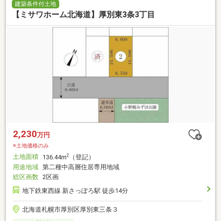
建築条件付土地
【ミサワホーム北海道】厚別東3条3丁目
2,230
万円
※土地価格のみ
土地面積
2
136.44m
（登記）
用途地域
第二種中高層住居専用地域
総区画数
2区画
地下鉄東西線 新さっぽろ駅 徒歩14分
北海道札幌市厚別区厚別東三条３