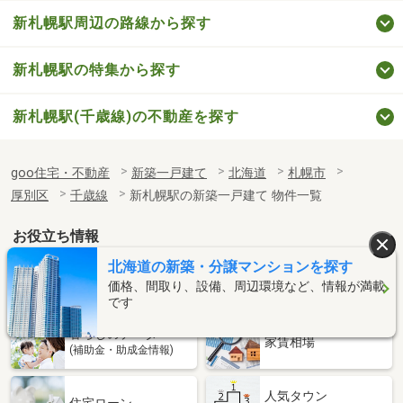
新札幌駅周辺の路線から探す
新札幌駅の特集から探す
新札幌駅(千歳線)の不動産を探す
goo住宅・不動産
新築一戸建て
北海道
札幌市
厚別区
千歳線
新札幌駅の新築一戸建て 物件一覧
お役立ち情報
北海道の新築・分譲マンションを探す
「住みたい駅」
住まいのコラム
価格、間取り、設備、周辺環境など、情報が満載
を見つけよう
です
暮らしのデータ
家賃相場
(補助金・助成金情報)
人気タウン
住宅ローン