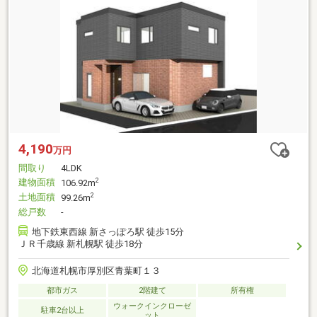
4,190
万円
間取り
4LDK
建物面積
2
106.92m
土地面積
2
99.26m
総戸数
-
地下鉄東西線 新さっぽろ駅 徒歩15分
ＪＲ千歳線 新札幌駅 徒歩18分
北海道札幌市厚別区青葉町１３
都市ガス
2階建て
所有権
ウォークインクローゼ
駐車2台以上
ット