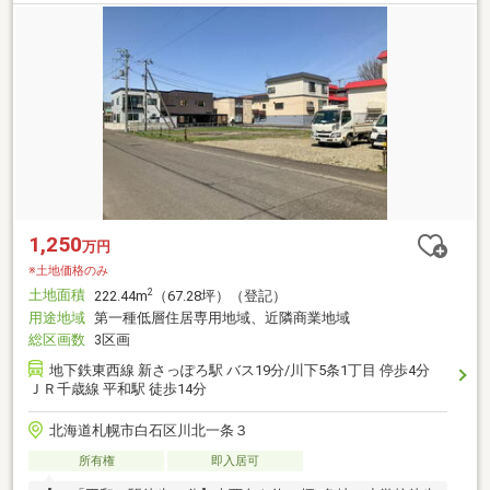
1,250
万円
※土地価格のみ
土地面積
2
222.44m
（67.28坪）（登記）
用途地域
第一種低層住居専用地域、近隣商業地域
総区画数
3区画
地下鉄東西線 新さっぽろ駅 バス19分/川下5条1丁目 停歩4分
ＪＲ千歳線 平和駅 徒歩14分
北海道札幌市白石区川北一条３
所有権
即入居可