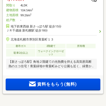
間取り
4LDK
建物面積
2
104.54m
土地面積
2
99.26m
総戸数
-
地下鉄東西線 新さっぽろ駅 徒歩15分
ＪＲ千歳線 新札幌駅 徒歩18分
北海道札幌市厚別区青葉町１３
都市ガス
2階建て
所有権
ウォークインクローゼ
駐車2台以上
ット
【新さっぽろ駅】角地２階建ての光熱費を抑える高気密高断
熱のエコ住宅！青葉緑地や青葉町みどり公園も近く、緑豊か
な閑静な整形地に、全室6帖以上のゆとりある2階建が誕生！
陽当り良好なリビングには食洗機付の対面式キッチン、大容
量WIC、スマートキー、TVモニターホンなど憧れの先進設備
資料をもらう(無料)
が満載。1坪以上の広々浴室、シャワー付洗面台、温水洗浄便
座（トイレ2ヶ所）完備で家族の毎日が快適です。さらに「都
市ガス×省エネ給湯器」で毎月のコストも賢く削減。地盤調査
済・省エネ対策済のエコポイント対象住宅で安心も太鼓判！