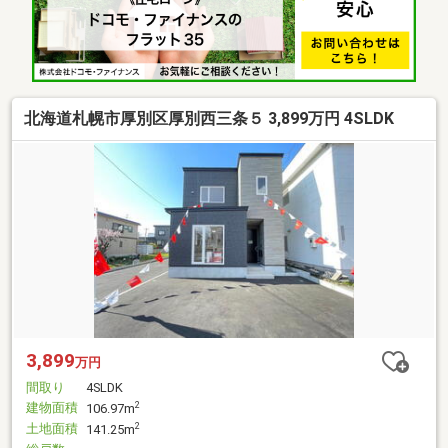
北海道札幌市厚別区厚別西三条５ 3,899万円 4SLDK
3,899
万円
間取り
4SLDK
建物面積
2
106.97m
土地面積
2
141.25m