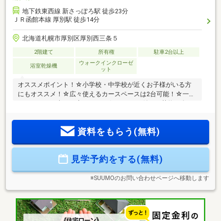
地下鉄東西線 新さっぽろ駅 徒歩23分
ＪＲ函館本線 厚別駅 徒歩14分
北海道札幌市厚別区厚別西三条５
2階建て
所有権
駐車2台以上
ウォークインクローゼ
浴室乾燥機
ット
オススメポイント！☆小学校・中学校が近くお子様がいる方
にもオススメ！☆広々使えるカースペースは2台可能！☆一坪
バスで一日の疲れを癒せます！☆WIC＋SIC付きで荷物が多い
方でも沢山収納可能！☆徒歩圏内に商業施設が充実している
為、生活に便利です！
資料をもらう(無料)
見学予約をする(無料)
※SUUMOのお問い合わせページへ移動します