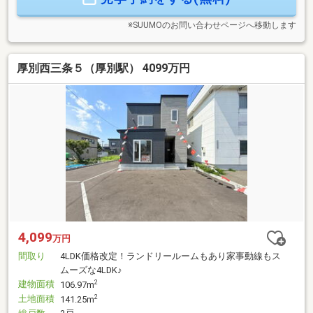
隣商業施設が充実し生活利便が整います♪
※SUUMOのお問い合わせページへ移動します
厚別西三条５（厚別駅） 4099万円
4,099
万円
間取り
4LDK価格改定！ランドリールームもあり家事動線もス
ムーズな4LDK♪
建物面積
2
106.97m
土地面積
2
141.25m