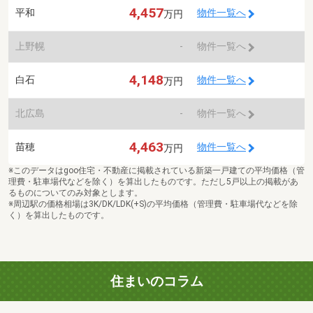
4,457
平和
物件一覧へ
万円
上野幌
-
物件一覧へ
4,148
白石
物件一覧へ
万円
北広島
-
物件一覧へ
4,463
苗穂
物件一覧へ
万円
※このデータはgoo住宅・不動産に掲載されている新築一戸建ての平均価格（管
理費・駐車場代などを除く）を算出したものです。ただし5戸以上の掲載があ
るものについてのみ対象とします。
※周辺駅の価格相場は3K/DK/LDK(+S)の平均価格（管理費・駐車場代などを除
く）を算出したものです。
住まいのコラム