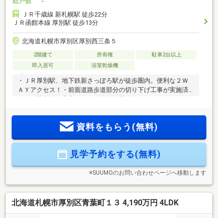
総戸数
-
ＪＲ千歳線 新札幌駅 徒歩22分
ＪＲ函館本線 厚別駅 徒歩13分
北海道札幌市厚別区厚別西三条５
2階建て
所有権
駐車2台以上
即入居可
浴室乾燥機
・ＪＲ厚別駅、地下鉄新さっぽろ駅が徒歩圏内。便利な２Ｗ
ＡＹアクセス！・前面道路歩道部分の切り下げ工事が実施済
みで、駐車時も安心です・２台分の駐車スペース・ＬＤＫ１
８．４帖・アウトストレージ（外収納有）・シックで重厚感
のあるデザイン・シューズインクローク・２４時間換気シス
資料をもらう(無料)
テム・床下収納・トイレ２個所・ウォークインクローゼッ
ト・ランドリールームにホスクリーンを設置・食器洗浄乾燥
機、浴室暖房乾燥機・プロパンエコジョーズ ・残り1棟です！
見学予約をする(無料)
ご見学希望は、お早めにお問い合わせください
※SUUMOのお問い合わせページへ移動します
北海道札幌市厚別区青葉町１３ 4,190万円 4LDK