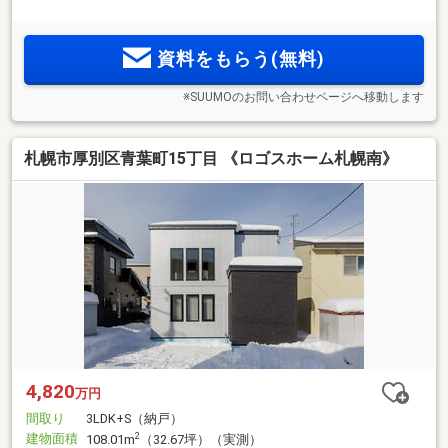
資料をもらう(無料)
※SUUMOのお問い合わせページへ移動します
札幌市厚別区青葉町15丁目 《ロゴスホーム札幌南》
4,820
万円
間取り
3LDK+S（納戸）
建物面積
2
108.01m
（32.67坪）（実測）