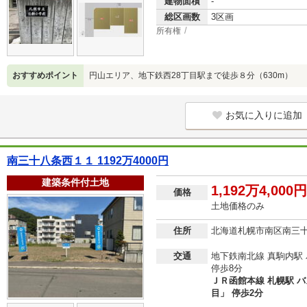
建物面積
-
総区画数
3区画
所有権
おすすめポイント
円山エリア、地下鉄西28丁目駅まで徒歩８分（630m）
お気に入りに追加
南三十八条西１１ 1192万4000円
建築条件付土地
1,192万4,000円
価格
土地価格のみ
住所
北海道札幌市南区南三
交通
地下鉄南北線 真駒内駅
停歩8分
ＪＲ函館本線 札幌駅 バ
目」 停歩2分