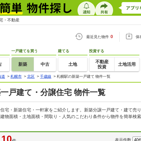
住宅・不動産
0
最近見た物件
保
一戸建てを買う
建てる
投資する
不動産
古
新築
中古
土地
土地活用
投資
海道
>
札幌市
>
北区
>
千歳線
>
札幌駅の新築一戸建て 物件一覧
築一戸建て・分譲住宅 物件一覧
建売住宅・新築住宅・一軒家をご紹介します。新築分譲一戸建て・建て売
・建物面積・土地面積・間取り・人気のこだわり条件から物件を簡単検索
10
表示件数
件