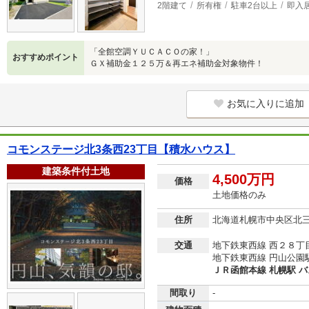
2階建て
所有権
駐車2台以上
即入
「全館空調ＹＵＣＡＣＯの家！」
おすすめポイント
ＧＸ補助金１２５万＆再エネ補助金対象物件！
お気に入りに追加
コモンステージ北3条西23丁目【積水ハウス】
建築条件付土地
4,500万円
価格
土地価格のみ
住所
北海道札幌市中央区北
交通
地下鉄東西線 西２８丁目
地下鉄東西線 円山公園駅
ＪＲ函館本線 札幌駅 バ
間取り
-