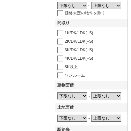
～
価格未定の物件を除く
間取り
1K/DK/LDK(+S)
2K/DK/LDK(+S)
3K/DK/LDK(+S)
4K/DK/LDK(+S)
5K以上
ワンルーム
建物面積
～
土地面積
～
駅徒歩