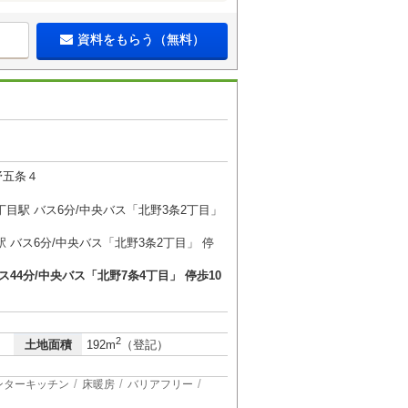
資料をもらう（無料）
野五条４
目駅 バス6分/中央バス「北野3条2丁目」
 バス6分/中央バス「北野3条2丁目」 停
ス44分/中央バス「北野7条4丁目」 停歩10
2
土地面積
192m
（登記）
ンターキッチン
床暖房
バリアフリー