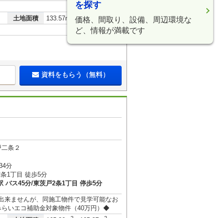
を探す
2
土地面積
133.57m
40.40坪
価格、間取り、設備、周辺環境な
ど、情報が満載です
資料をもらう（無料）
戸二条２
34分
条1丁目 徒歩5分
 バス45分/東茨戸2条1丁目 停歩5分
学出来ませんが、同施工物件で見学可能なお
らいエコ補助金対象物件（40万円）◆