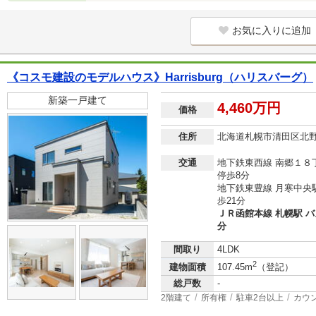
お気に入りに追加
《コスモ建設のモデルハウス》Harrisburg（ハリスバーグ）
新築一戸建て
4,460万円
価格
住所
北海道札幌市清田区北
交通
地下鉄東西線 南郷１８丁
停歩8分
地下鉄東豊線 月寒中央駅
歩21分
ＪＲ函館本線 札幌駅 バ
分
間取り
4LDK
2
建物面積
107.45m
（登記）
総戸数
-
2階建て
所有権
駐車2台以上
カウ