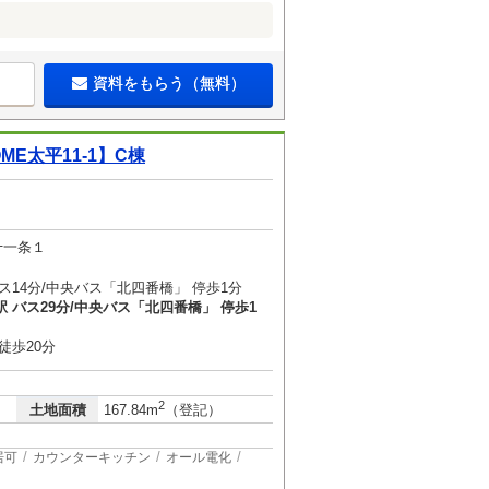
資料をもらう（無料）
E太平11-1】C棟
十一条１
ス14分/中央バス「北四番橋」 停歩1分
 バス29分/中央バス「北四番橋」 停歩1
徒歩20分
2
土地面積
167.84m
（登記）
居可
カウンターキッチン
オール電化