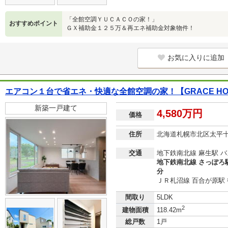
「全館空調ＹＵＣＡＣＯの家！」
おすすめポイント
ＧＸ補助金１２５万＆再エネ補助金対象物件！
お気に入りに追加
エアコン１台で省エネ・快適な全館空調の家！【GRACE HOM
新築一戸建て
4,580万円
価格
住所
北海道札幌市北区太平
交通
地下鉄南北線 麻生駅 バ
地下鉄南北線 さっぽろ駅
分
ＪＲ札沼線 百合が原駅 
間取り
5LDK
2
建物面積
118.42m
総戸数
1戸