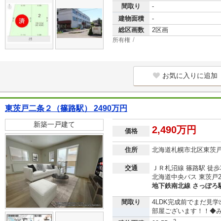
間取り
-
建物面積
-
総区画数
2区画
所有権
お気に入りに追加
東茨戸二条２（篠路駅） 2490万円
新築一戸建て
2,490万円
価格
住所
北海道札幌市北区東茨
交通
ＪＲ札沼線 篠路駅 徒歩
北海道中央バス 東茨戸2
地下鉄南北線 さっぽろ駅
間取り
4LDK完成前でまだ見
部屋ございます！！◆み