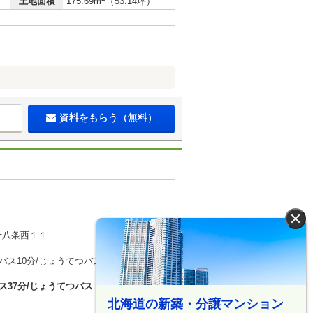
土地面積
175.69m
（53.14坪）
資料をもらう（無料）
×
十八条西１１
 バス10分/じょうてつバス「真駒内本町」
ス37分/じょうてつバス「南38条西11丁
北海道の新築・分譲マンション