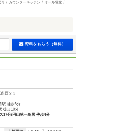
居可
カウンターキッチン
オール電化
資料をもらう（無料）
三条西２３
駅 徒歩8分
 徒歩10分
ス17分/円山第一鳥居 停歩4分
2