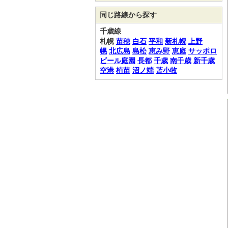
同じ路線から探す
千歳線
札幌
苗穂
白石
平和
新札幌
上野
幌
北広島
島松
恵み野
恵庭
サッポロ
ビール庭園
長都
千歳
南千歳
新千歳
空港
植苗
沼ノ端
苫小牧