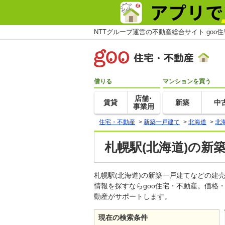
NTTグループ運営の不動産総合サイト goo
借りる
マンションを買う
店舗･
賃貸
新築
中
事業用
住宅・不動産
>
新築一戸建て
>
北海道
>
北
札幌駅(北海道)の新
札幌駅(北海道)の新築一戸建てなどの
情報を探すならgoo住宅・不動産。価格
動産がサポートします。
現在の検索条件