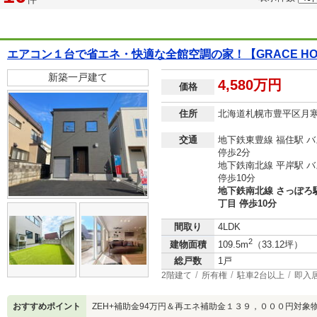
エアコン１台で省エネ・快適な全館空調の家！【GRACE HOM
新築一戸建て
4,580万円
価格
住所
北海道札幌市豊平区月
交通
地下鉄東豊線 福住駅 
停歩2分
地下鉄南北線 平岸駅 
停歩10分
地下鉄南北線 さっぽろ
丁目 停歩10分
間取り
4LDK
2
建物面積
109.5m
（33.12坪）
総戸数
1戸
2階建て
所有権
駐車2台以上
即入
おすすめポイント
ZEH+補助金94万円＆再エネ補助金１３９，０００円対象