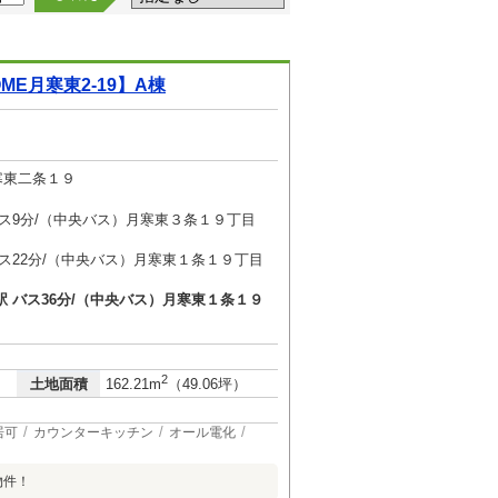
E月寒東2-19】A棟
寒東二条１９
バス9分/（中央バス）月寒東３条１９丁目
バス22分/（中央バス）月寒東１条１９丁目
駅 バス36分/（中央バス）月寒東１条１９
2
土地面積
162.21m
（49.06坪）
居可
カウンターキッチン
オール電化
物件！