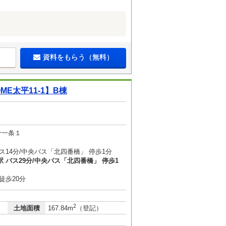
資料をもらう（無料）
E太平11-1】B棟
十一条１
ス14分/中央バス「北四番橋」 停歩1分
 バス29分/中央バス「北四番橋」 停歩1
徒歩20分
2
土地面積
167.84m
（登記）