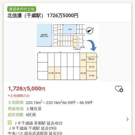
建築条件付土地
北信濃（千歳駅） 1726万5000円
1,726
5,000
万
円
※土地価格のみ
土地面積
2
2
220.15m
～220.16m
66.59坪～66.59坪
用途地域
１種住居
総区画数
6区画
ＪＲ千歳線 長都駅 徒歩42分
ＪＲ千歳線 千歳駅 徒歩29分
中央バス 総合武道館前 徒歩3分