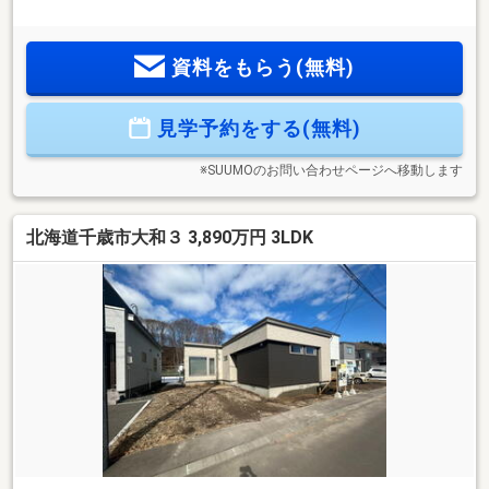
熱性能5を達成）〇制震装置「SAFE３６５」設置♪〇約17.1帖
の広々LDK♪〇南東向きリビングで陽当たり良好♪〇対面式シス
テムキッチンで料理をしながら家族との会話も楽しめます♪〇
資料をもらう(無料)
浴室換気暖房乾燥機付きユニットバス♪〇各階トイレ♪〇防犯
カメラ・TVモニター付インターホン設置で防犯面にも配慮♪〇
全居室ペアガラス採用で断熱性・省エネ性にも優れていま
見学予約をする(無料)
す。〇駐車2台可能（車種による）でご夫婦それぞれのお車も
安心♪
※SUUMOのお問い合わせページへ移動します
北海道千歳市大和３ 3,890万円 3LDK