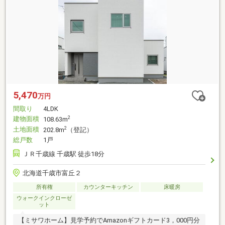
5,470
万円
間取り
4LDK
建物面積
2
108.63m
土地面積
2
202.8m
（登記）
総戸数
1戸
ＪＲ千歳線 千歳駅 徒歩18分
北海道千歳市富丘２
所有権
カウンターキッチン
床暖房
ウォークインクローゼ
ット
【ミサワホーム】見学予約でAmazonギフトカード3，000円分