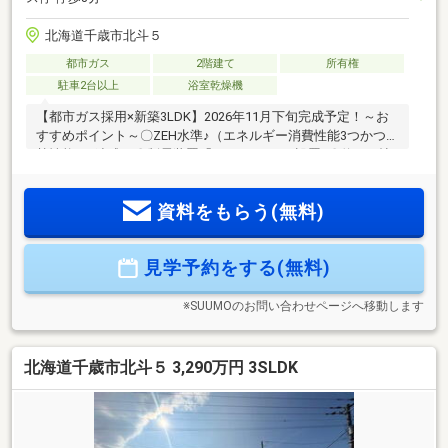
北海道千歳市北斗５
都市ガス
2階建て
所有権
駐車2台以上
浴室乾燥機
【都市ガス採用×新築3LDK】2026年11月下旬完成予定！～お
すすめポイント～〇ZEH水準♪（エネルギー消費性能3つかつ断
熱性能5を達成）〇制震装置「SAFE３６５」設置♪〇約17.1帖
の広々LDK♪〇南東向きリビングで陽当たり良好♪〇対面式シス
テムキッチンで料理をしながら家族との会話も楽しめます♪〇
資料をもらう(無料)
浴室換気暖房乾燥機付きユニットバス♪〇各階トイレ♪〇防犯
カメラ・TVモニター付インターホン設置で防犯面にも配慮♪〇
全居室ペアガラス採用で断熱性・省エネ性にも優れていま
見学予約をする(無料)
す。〇駐車2台可能（車種による）でご夫婦それぞれのお車も
安心♪
※SUUMOのお問い合わせページへ移動します
北海道千歳市北斗５ 3,290万円 3SLDK