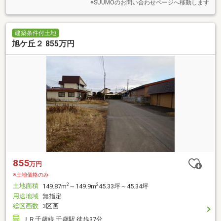
※SUUMOのお問い合わせページへ移動します
建築条件付土地
旭ケ丘２ 855万円
855
万円
※土地価格のみ
土地面積
2
2
149.87m
～149.9m
45.33坪～45.34坪
用途地域
無指定
総区画数
3区画
ＪＲ千歳線 千歳駅 徒歩37分