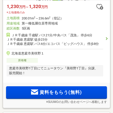
1,230
1,320
万円～
万円
※土地価格のみ
土地面積
2
2
200.01m
～236.6m
（登記）
用途地域
第一種低層住居専用地域
総区画数
5区画
ＪＲ千歳線 千歳駅 バス21分/中央バス「茂漁」 停歩6分
ＪＲ千歳線 恵庭駅 徒歩23分
ＪＲ千歳線 恵庭駅 バス6分/エコバス「ビッグハウス」 停歩8分
北海道恵庭市美咲野１
所有権
恵庭市美咲野1丁目にてニュータウン『美咲野1丁目』分譲、
販売開始！
資料をもらう(無料)
※SUUMOのお問い合わせページへ移動します