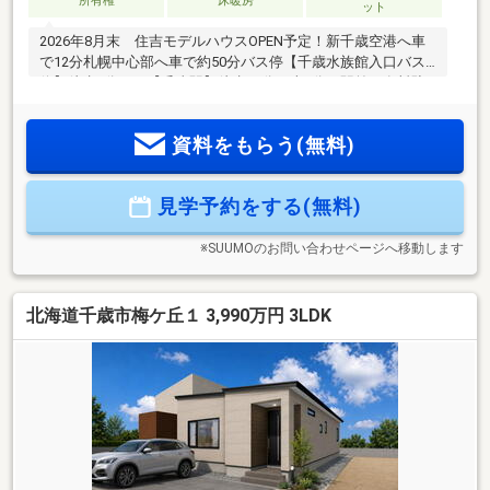
所有権
床暖房
ット
2026年8月末 住吉モデルハウスOPEN予定！新千歳空港へ車
で12分札幌中心部へ車で約50分バス停【千歳水族館入口バス
停】徒歩3分ＪＲ【千歳駅】徒歩17分・車6分！駅前に有料駐
車場あり周辺環境■小学校徒歩13分・中学校徒歩12分■ツルハ
ドラッグ千歳住吉店 徒歩6分■ホクレンショップ東郊店 徒
資料をもらう(無料)
歩7分■千歳駅北クリニック 徒歩12分、市立千歳市民病院
車8分物件の特徴■長期優良住宅認定物件■駐車場アスファルト
舗装・LDK家具付き・エアコン1台■角地・北側前面道路幅30
見学予約をする(無料)
ｍ/西側前面道路幅25ｍ■敷地面積47.23坪 駐車スペース有■
弊社オリジナル床暖房■都市ガス・エコジョーズ■全居室収納
付き
※SUUMOのお問い合わせページへ移動します
北海道千歳市梅ケ丘１ 3,990万円 3LDK