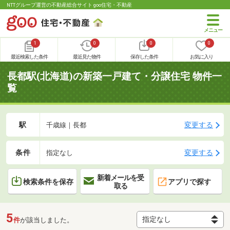
NTTグループ運営の不動産総合サイト goo住宅・不動産
1
0
0
0
最近検索した条件
最近見た物件
保存した条件
お気に入り
長都駅(北海道)の新築一戸建て・分譲住宅 物件一
覧
駅
変更する
千歳線｜長都
条件
変更する
指定なし
新着メールを受
検索条件を保存
アプリで探す
取る
5
件
が該当しました。