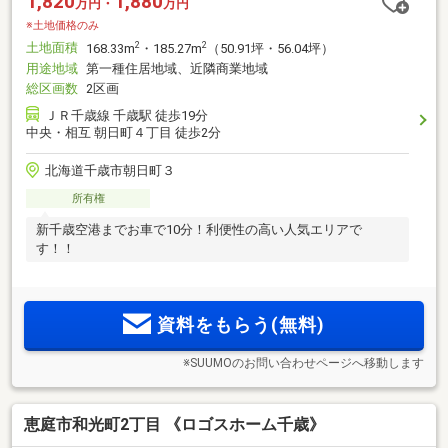
1,820
1,880
万円・
万円
※土地価格のみ
土地面積
2
2
168.33m
・185.27m
（50.91坪・56.04坪）
用途地域
第一種住居地域、近隣商業地域
総区画数
2区画
ＪＲ千歳線 千歳駅 徒歩19分
中央・相互 朝日町４丁目 徒歩2分
北海道千歳市朝日町３
所有権
新千歳空港までお車で10分！利便性の高い人気エリアで
す！！
資料をもらう(無料)
※SUUMOのお問い合わせページへ移動します
恵庭市和光町2丁目 《ロゴスホーム千歳》