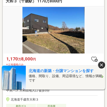
大和３（千歳駅） 1170万8000円
1,170
8,000
万
円
※土地価格のみ
土地面積
2
216.84m
65.59坪
北海道の新築・分譲マンションを探す
用途地域
２種中高
価格、間取り、設備、周辺環境など、情報が満載
総区画数
52区画
です
ＪＲ千歳線 千歳駅 徒歩29分
中央バス 大和団地入口 徒歩3分
北海道千歳市大和３
都市ガス
所有権