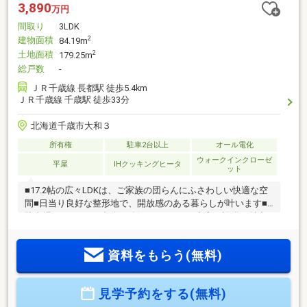
3,890
万円
間取り
3LDK
建物面積
2
84.19m
土地面積
2
179.25m
総戸数
-
ＪＲ千歳線 長都駅 徒歩5.4km
ＪＲ千歳線 千歳駅 徒歩33分
北海道千歳市大和３
所有権
駐車2台以上
オール電化
ウォークインクローゼ
平屋
IHクッキングヒータ
ット
■17.2帖の広々LDKは、ご家族の団らんにふさわしい快適な空
間■日当り良好な整形地で、開放感のある暮らしが叶います■
駐車場はゆとりの2台分を確保しています■充実の設備も魅力
→システムキッチンにはIHクッキングヒーターと食器洗乾燥機
を完備し、家事の負担を軽減→カウンターキッチンは、ご家
資料をもらう(無料)
族との会話を楽しみながらお料理できます→ウォークインク
ローゼットやシューズインクローゼットなど収納も充実→1坪
以上の浴室で、一日の疲れを癒せます！→太陽光発電システ
見学予約をする(無料)
ム搭載で、環境にも家計にも優しい住まい♪■一部家具・カー