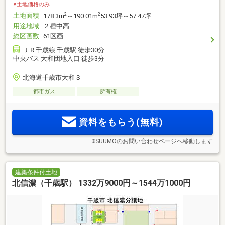
※土地価格のみ
土地面積
2
2
178.3m
～190.01m
53.93坪～57.47坪
用途地域
２種中高
総区画数
61区画
ＪＲ千歳線 千歳駅 徒歩30分
中央バス 大和団地入口 徒歩3分
北海道千歳市大和３
都市ガス
所有権
資料をもらう(無料)
※SUUMOのお問い合わせページへ移動します
建築条件付土地
北信濃（千歳駅） 1332万9000円～1544万1000円