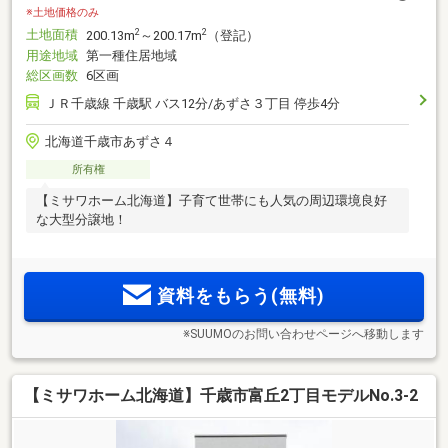
※土地価格のみ
土地面積
2
2
200.13m
～200.17m
（登記）
用途地域
第一種住居地域
総区画数
6区画
ＪＲ千歳線 千歳駅 バス12分/あずさ３丁目 停歩4分
北海道千歳市あずさ４
所有権
【ミサワホーム北海道】子育て世帯にも人気の周辺環境良好
な大型分譲地！
資料をもらう(無料)
※SUUMOのお問い合わせページへ移動します
【ミサワホーム北海道】千歳市富丘2丁目モデルNo.3-2