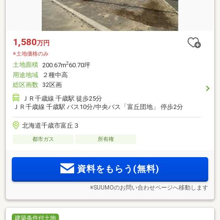
1,580
万円
※土地価格のみ
土地面積
2
200.67m
60.70坪
用途地域
２種中高
総区画数
32区画
ＪＲ千歳線 千歳駅 徒歩25分
ＪＲ千歳線 千歳駅 バス10分/中央バス「富丘団地」 停歩2分
北海道千歳市富丘３
都市ガス
所有権
資料をもらう(無料)
※SUUMOのお問い合わせページへ移動します
建築条件付土地