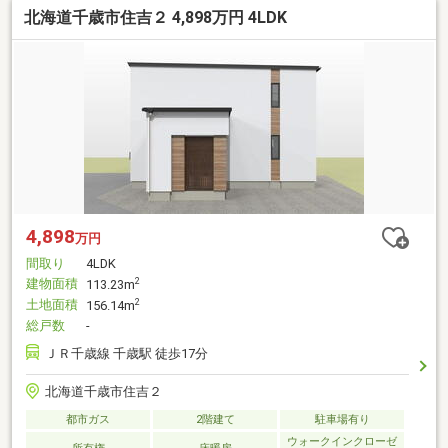
北海道千歳市住吉２ 4,898万円 4LDK
4,898
万円
間取り
4LDK
建物面積
2
113.23m
土地面積
2
156.14m
総戸数
-
ＪＲ千歳線 千歳駅 徒歩17分
北海道千歳市住吉２
都市ガス
2階建て
駐車場有り
ウォークインクローゼ