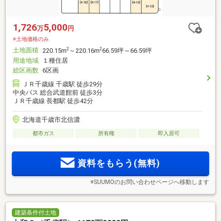
1,726
5,000
万
円
※土地価格のみ
土地面積
2
2
220.15m
～220.16m
66.59坪～66.59坪
用途地域
１種住居
総区画数
6区画
ＪＲ千歳線 千歳駅 徒歩29分
中央バス 総合武道館前 徒歩3分
ＪＲ千歳線 長都駅 徒歩42分
北海道千歳市北信濃
都市ガス
所有権
即入居可
資料をもらう(無料)
※SUUMOのお問い合わせページへ移動します
建築条件付土地