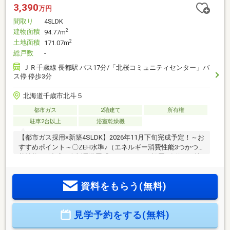
3,390
万円
間取り
4SLDK
建物面積
2
94.77m
土地面積
2
171.07m
総戸数
-
ＪＲ千歳線 長都駅 バス17分/「北桜コミュニティセンター」バ
ス停 停歩3分
北海道千歳市北斗５
都市ガス
2階建て
所有権
駐車2台以上
浴室乾燥機
【都市ガス採用×新築4SLDK】2026年11月下旬完成予定！～お
すすめポイント～〇ZEH水準♪（エネルギー消費性能3つかつ断
熱性能5を達成）〇制震装置「SAFE３６５」設置♪〇約15.2帖
の広々LDK♪〇南東向きリビングで陽当たり良好♪〇対面式シス
テムキッチンで料理をしながら家族との会話も楽しめます♪〇
資料をもらう(無料)
浴室換気暖房乾燥機付きユニットバス♪〇各階トイレ♪〇防犯
カメラ・TVモニター付インターホン設置で防犯面にも配慮♪〇
全居室ペアガラス採用で断熱性・省エネ性にも優れていま
見学予約をする(無料)
す。〇駐車2台可能（車種による）でご夫婦それぞれのお車も
安心♪