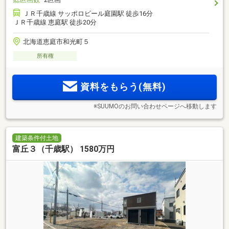
ＪＲ千歳線 サッポロビール庭園駅 徒歩16分
ＪＲ千歳線 恵庭駅 徒歩20分
北海道恵庭市和光町５
所有権
資料をもらう(無料)
※SUUMOのお問い合わせページへ移動します
建築条件付土地
富丘３（千歳駅） 1580万円