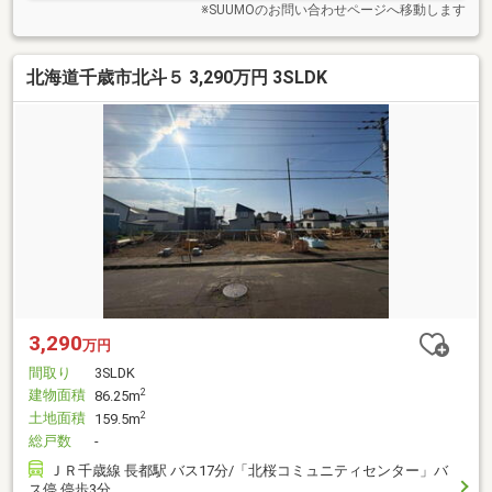
※SUUMOのお問い合わせページへ移動します
北海道千歳市北斗５ 3,290万円 3SLDK
3,290
万円
間取り
3SLDK
建物面積
2
86.25m
土地面積
2
159.5m
総戸数
-
ＪＲ千歳線 長都駅 バス17分/「北桜コミュニティセンター」バ
ス停 停歩3分