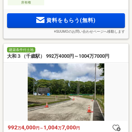
所有権
資料をもらう(無料)
※SUUMOのお問い合わせページへ移動します
建築条件付土地
大和３（千歳駅） 992万4000円～1004万7000円
992
4,000
1,004
7,000
万
円～
万
円