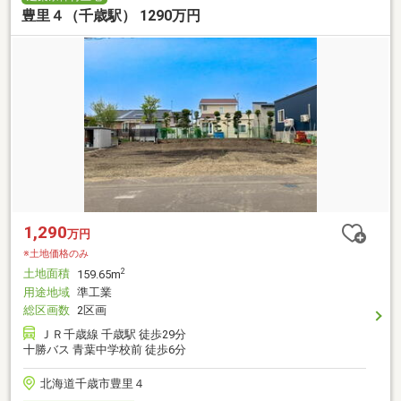
豊里４（千歳駅） 1290万円
1,290
万円
※土地価格のみ
土地面積
2
159.65m
用途地域
準工業
総区画数
2区画
ＪＲ千歳線 千歳駅 徒歩29分
十勝バス 青葉中学校前 徒歩6分
北海道千歳市豊里４