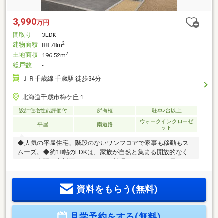
3,990
万円
間取り
3LDK
建物面積
2
88.78m
土地面積
2
196.52m
総戸数
-
ＪＲ千歳線 千歳駅 徒歩34分
北海道千歳市梅ケ丘１
設計住宅性能評価付
所有権
駐車2台以上
ウォークインクローゼ
平屋
南道路
ット
◆人気の平屋住宅。階段のないワンフロアで家事も移動もス
ムーズ。◆約18帖のLDKは、家族が自然と集まる開放的なく
つろぎ空間。◆対面キッチンでお料理をしながら、お子さま
や家族との会話も楽しめます。◆ウォークインクローゼット
やシューズクロークなど収納充実。住まいをスッキリ保てま
資料をもらう(無料)
す。◆約59坪のゆとりある敷地。駐車3台以上可能で来客時も
安心です。◆南向き道路に面した明るい住環境。毎日を気持
ちよく過ごせます。◆外断熱×高気密高断熱仕様で、北海道の
見学予約をする(無料)
冬も一年中快適な住まい。◆完成前のご相談・ご見学も受付