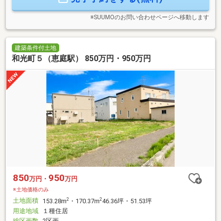
中。
※SUUMOのお問い合わせページへ移動します
建築条件付土地
和光町５（恵庭駅） 850万円・950万円
850
950
万円・
万円
※土地価格のみ
土地面積
2
2
153.28m
・170.37m
46.36坪・51.53坪
用途地域
１種住居
総区画数
2区画