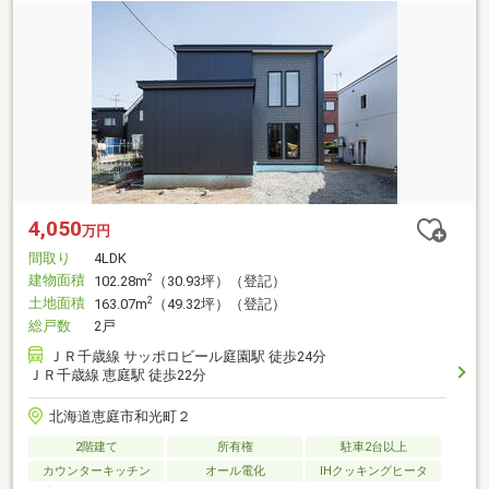
4,050
万円
間取り
4LDK
建物面積
2
102.28m
（30.93坪）（登記）
土地面積
2
163.07m
（49.32坪）（登記）
総戸数
2戸
ＪＲ千歳線 サッポロビール庭園駅 徒歩24分
ＪＲ千歳線 恵庭駅 徒歩22分
北海道恵庭市和光町２
2階建て
所有権
駐車2台以上
カウンターキッチン
オール電化
IHクッキングヒータ