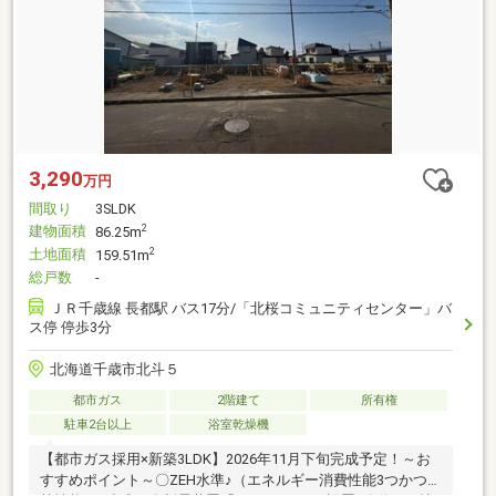
3,290
万円
間取り
3SLDK
建物面積
2
86.25m
土地面積
2
159.51m
総戸数
-
ＪＲ千歳線 長都駅 バス17分/「北桜コミュニティセンター」バ
ス停 停歩3分
北海道千歳市北斗５
都市ガス
2階建て
所有権
駐車2台以上
浴室乾燥機
【都市ガス採用×新築3LDK】2026年11月下旬完成予定！～お
すすめポイント～〇ZEH水準♪（エネルギー消費性能3つかつ断