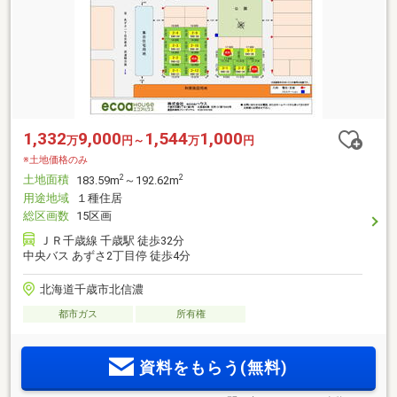
1,332
9,000
1,544
1,000
万
円～
万
円
※土地価格のみ
土地面積
2
2
183.59m
～192.62m
用途地域
１種住居
総区画数
15区画
ＪＲ千歳線 千歳駅 徒歩32分
中央バス あずさ2丁目停 徒歩4分
北海道千歳市北信濃
都市ガス
所有権
資料をもらう(無料)