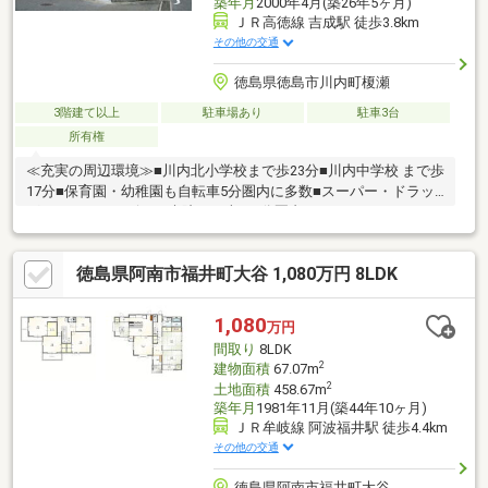
築年月
2000年4月(築26年5ヶ月)
ＪＲ高徳線 吉成駅 徒歩3.8km
その他の交通
徳島県徳島市川内町榎瀬
3階建て以上
駐車場あり
駐車3台
所有権
≪充実の周辺環境≫■川内北小学校まで歩23分■川内中学校 まで歩
17分■保育園・幼稚園も自転車5分圏内に多数■スーパー・ドラッ
グストア・コンビニ・病院まで車で5分圏内
徳島県阿南市福井町大谷 1,080万円 8LDK
1,080
万円
間取り
8LDK
2
建物面積
67.07m
2
土地面積
458.67m
築年月
1981年11月(築44年10ヶ月)
ＪＲ牟岐線 阿波福井駅 徒歩4.4km
その他の交通
徳島県阿南市福井町大谷