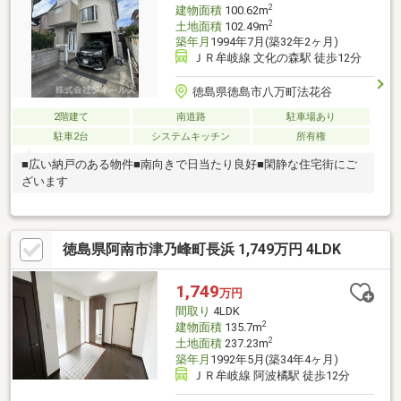
洗面台：新調IH：新調 その他内装工事、外構工事
2
建物面積
100.62m
2
土地面積
102.49m
築年月
1994年7月(築32年2ヶ月)
ＪＲ牟岐線 文化の森駅 徒歩12分
徳島県徳島市八万町法花谷
2階建て
南道路
駐車場あり
駐車2台
システムキッチン
所有権
■広い納戸のある物件■南向きで日当たり良好■閑静な住宅街にご
ざいます
徳島県阿南市津乃峰町長浜 1,749万円 4LDK
1,749
万円
間取り
4LDK
2
建物面積
135.7m
2
土地面積
237.23m
築年月
1992年5月(築34年4ヶ月)
ＪＲ牟岐線 阿波橘駅 徒歩12分