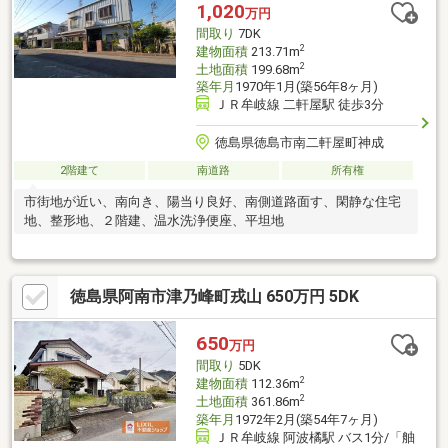
1,020
万円
間取り
7DK
2
建物面積
213.71m
2
土地面積
199.68m
築年月
1970年1月(築56年8ヶ月)
ＪＲ牟岐線 二軒屋駅 徒歩3分
徳島県徳島市南二軒屋町神成
2階建て
南道路
所有権
市街地が近い、南向き、陽当り良好、南側道路面す、閑静な住宅
地、整形地、２階建、温水洗浄便座、平坦地
徳島県阿南市津乃峰町戎山 650万円 5DK
650
万円
間取り
5DK
2
建物面積
112.36m
2
土地面積
361.86m
築年月
1972年2月(築54年7ヶ月)
ＪＲ牟岐線 阿波橘駅 バス1分/「舳