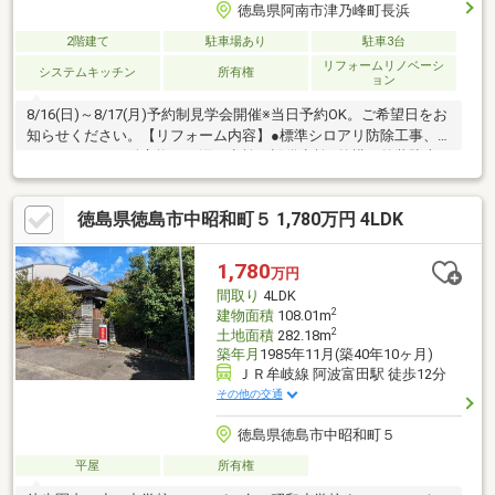
徳島県阿南市津乃峰町長浜
2階建て
駐車場あり
駐車3台
リフォームリノベーシ
システムキッチン
所有権
ョン
8/16(日)～8/17(月)予約制見学会開催※当日予約OK。ご希望日をお
知らせください。【リフォーム内容】●標準シロアリ防除工事、
クリーニング、鍵交換、雨漏り点検、設備点検●外構・外装駐車
場拡張●水回りシステムキッチン交換、ユニットバス交換、トイ
レ交換、洗面化粧台交換●内装間取変更、シューズボックス交
徳島県徳島市中昭和町５ 1,780万円 4LDK
換、クロス張替え、畳表替え、障子・襖張替え●その他設備給湯
器交換、インターホン設置、火災警報器設置、照明器具交換【お
すすめポイント】・本物件は条件により住宅ローン減税が適用さ
1,780
万円
れます。・シロアリ防除工事施工後5年間保証
間取り
4LDK
2
建物面積
108.01m
2
土地面積
282.18m
築年月
1985年11月(築40年10ヶ月)
ＪＲ牟岐線 阿波富田駅 徒歩12分
その他の交通
徳島県徳島市中昭和町５
平屋
所有権