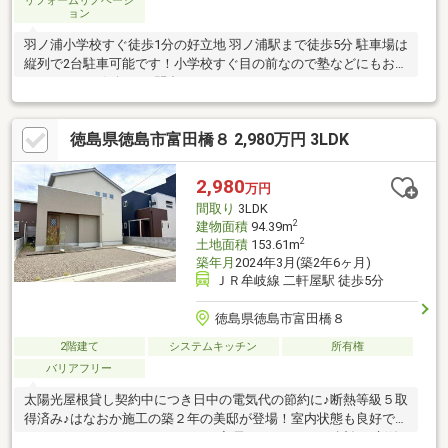
リフォームリノベーシ
ョン
羽ノ浦小学校すぐ徒歩1分の好立地 羽ノ浦駅まで徒歩5分 駐車場は
縦列で2台駐車可能です！小学校すぐ目の前なので塾などにもおす
すめです。お気軽にお問合せくださいませ！
徳島県徳島市富田橋８ 2,980万円 3LDK
2,980
万円
間取り
3LDK
2
建物面積
94.39m
2
土地面積
153.61m
築年月
2024年3月(築2年6ヶ月)
ＪＲ牟岐線 二軒屋駅 徒歩5分
徳島県徳島市富田橋８
2階建て
システムキッチン
所有権
バリアフリー
太陽光屋根貸し契約中につき日中の電気代の節約に♪断熱等級５取
得済み♪はなおか施工の築２年の美邸が登場！室内状態も良好で、
リフォーム不要のためそのままご入居いただけます。近年は新築