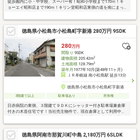
徒歩圏内に小・中学校、スーパー有！昭和小学校まで170ｍ！キ
ョーエイ昭和店まで190ｍ！キリン堂昭和店東側の道を南にまっ
すぐ下れば物件すぐです(^^)
徳島県小松島市小松島町字新港 280万円 9SDK
280
万円
間取り
9SDK
2
建物面積
205.42m
2
土地面積
128.79m
築年月
1977年10月(築48年11ヶ月)
ＪＲ牟岐線 南小松島駅 徒歩13分
徳島県小松島市小松島町字新港
3階建て以上
駐車場あり
所有権
日赤病院の東側、３階建て９ＤＫにシャッター付き駐車場兼倉庫
付きの木造住宅です！当社売主物件で、現在倉庫として利用中。
北側道路は広々約７．７ｍ、シャッター駐車場への車の出し入れ
にも便利です。日赤病院近く、コンビニや飲食店も近い便利な立
地です。〇東側道路は建築基準法４２条２項道路です。〇建築時
徳島県阿南市那賀川町中島 2,180万円 6SLDK
の平面図あり、建築概要書はありません。〇現況倉庫として利用