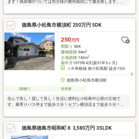
ます！残置物のついては売主様の費用負担にて撤去致します。お
気軽にお問合せくださいませ。
徳島県小松島市横須町 250万円 5DK
250
万円
間取り
5DK
2
建物面積
94m
2
土地面積
142m
築年月
1975年4月(築51年5ヶ月)
ＪＲ牟岐線 南小松島駅 徒歩15分
徳島県小松島市横須町
2階建て
所有権
住んで良し！貸して良し！生活に便利な小松島中心部の立地で
す。最寄りバス停まで徒歩２分！セブン横須店まで徒歩５分！
（350ｍ）ファミリーマート小松島横須店まで徒歩３分！（210
ｍ）
徳島県徳島市昭和町８ 3,580万円 3SLDK