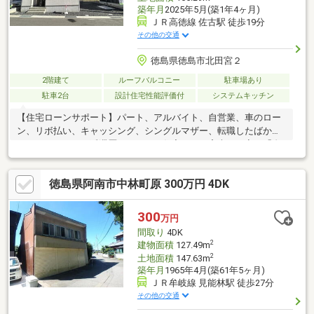
築年月
2025年5月(築1年4ヶ月)
ＪＲ高徳線 佐古駅 徒歩19分
その他の交通
徳島県徳島市北田宮２
2階建て
ルーフバルコニー
駐車場あり
駐車2台
設計住宅性能評価付
システムキッチン
【住宅ローンサポート】パート、アルバイト、自営業、車のロー
ン、リボ払い、キャッシング、シングルマザー、転職したばか
り、クレジットの延滞歴があるなど住宅ローン審査が不安、「自
分は無理かも…」という方ほどご相談ください！▼審査通過例・
年収300万＋車ローン／勤続1年→通過・年収260万／シングル／
徳島県阿南市中林町原 300万円 4DK
カード残債→通過・転職4ヶ月／頭金0→通過・自営業2年目→補
足資料＆補足説明で通過・パート3年目/年収180万円→承無理な営
業はいたしません。通る方法を一緒に探します。087-810-3147／
300
万円
【見学予約】からも受付中
間取り
4DK
2
建物面積
127.49m
2
土地面積
147.63m
築年月
1965年4月(築61年5ヶ月)
ＪＲ牟岐線 見能林駅 徒歩27分
その他の交通