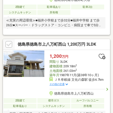
2階建て
駐車場あり
駐車2台
システムキッチン
所有権
≪充実の周辺環境≫■福井小学校まで歩32分■福井中学校 まで歩
26分■スーパー・ドラッグストア・コンビニ・病院まで車で5分圏
内
徳島県徳島市上八万町西山 1,200万円 3LDK
1,200
万円
間取り
3LDK
2
建物面積
209.18m
2
土地面積
261.03m
築年月
1987年11月(築38年10ヶ月)
ＪＲ牟岐線 文化の森駅 徒歩6.7km
その他の交通
徳島県徳島市上八万町西山
2階建て
都市ガス
ルーフバルコニー
駐車場あり
システムキッチン
所有権