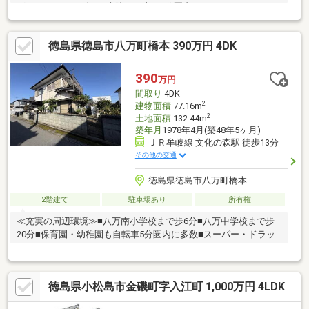
グストア・コンビニ・病院まで車で5分圏内
徳島県徳島市八万町橋本 390万円 4DK
390
万円
間取り
4DK
2
建物面積
77.16m
2
土地面積
132.44m
築年月
1978年4月(築48年5ヶ月)
ＪＲ牟岐線 文化の森駅 徒歩13分
その他の交通
徳島県徳島市八万町橋本
2階建て
駐車場あり
所有権
≪充実の周辺環境≫■八万南小学校まで歩6分■八万中学校まで歩
20分■保育園・幼稚園も自転車5分圏内に多数■スーパー・ドラッ
グストア・コンビニ・病院まで車で5分圏内
徳島県小松島市金磯町字入江町 1,000万円 4LDK