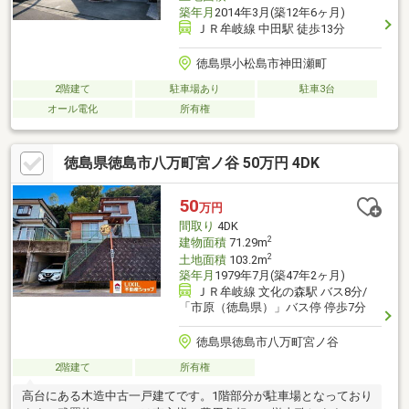
築年月
2014年3月(築12年6ヶ月)
ＪＲ牟岐線 中田駅 徒歩13分
徳島県小松島市神田瀬町
2階建て
駐車場あり
駐車3台
オール電化
所有権
徳島県徳島市八万町宮ノ谷 50万円 4DK
50
万円
間取り
4DK
2
建物面積
71.29m
2
土地面積
103.2m
築年月
1979年7月(築47年2ヶ月)
ＪＲ牟岐線 文化の森駅 バス8分/
「市原（徳島県）」バス停 停歩7分
徳島県徳島市八万町宮ノ谷
2階建て
所有権
高台にある木造中古一戸建てです。1階部分が駐車場となっており