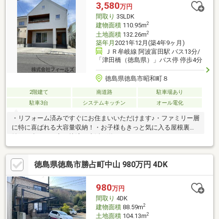
3,580
万円
間取り
3SLDK
2
建物面積
110.95m
2
土地面積
132.26m
築年月
2021年12月(築4年9ヶ月)
ＪＲ牟岐線 阿波富田駅 バス13分/
「津田橋（徳島県）」バス停 停歩4分
徳島県徳島市昭和町８
2階建て
南道路
駐車場あり
駐車3台
システムキッチン
オール電化
・リフォーム済みですぐにお住まいいただけます♪・ファミリー層
に特に喜ばれる大容量収納！・お子様もきっと気に入る屋根裏収
納・日当たりも良く快適な生活が送れます♪
徳島県徳島市勝占町中山 980万円 4DK
980
万円
間取り
4DK
2
建物面積
88.59m
2
土地面積
104.13m