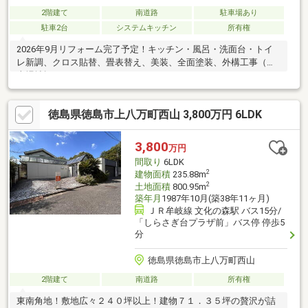
2階建て
南道路
駐車場あり
駐車2台
システムキッチン
所有権
2026年9月リフォーム完了予定！キッチン・風呂・洗面台・トイ
レ新調、クロス貼替、畳表替え、美装、全面塗装、外構工事（駐
車場拡幅）
徳島県徳島市上八万町西山 3,800万円 6LDK
3,800
万円
間取り
6LDK
2
建物面積
235.88m
2
土地面積
800.95m
築年月
1987年10月(築38年11ヶ月)
ＪＲ牟岐線 文化の森駅 バス15分/
「しらさぎ台プラザ前」バス停 停歩5
分
徳島県徳島市上八万町西山
2階建て
南道路
所有権
東南角地！敷地広々２４０坪以上！建物７１．３５坪の贅沢が詰