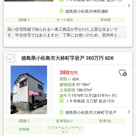
徳島県小松島市神田瀬町
2階建て
オール電化
所有権
高い住宅性能で知られる一条工務店が手がけた上質な住まいで
す。中古住宅ではありますが、丁寧にお使いのため、室内外とも
に大変きれいな状態を保っています。一条工務店ならではの高気
密・高断熱仕様により、四季を通して快適な室内環境を実現。延
床約85㎡のコンパクトながらも空間設計に工夫があり、無理のな
徳島県小松島市大林町字岩戸 380万円 6DK
いサイズ感で心地よく暮らせる一邸です。単身・ご夫婦・少人数
のご家庭におすすめの、性能住宅ならではの安心と快適さが感じ
られます。
380
万円
間取り
6DK
2
建物面積
97.78m
2
土地面積
188.07m
築年月
1974年12月(築51年9ヶ月)
ＪＲ牟岐線 立江駅 徒歩12分
徳島県小松島市大林町字岩戸
2階建て
駐車場あり
駐車3台
リフォームリノベーシ
所有権
ョン