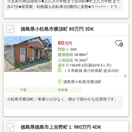
≪充実の周辺環境≫■上八万小学校まで歩38分■中上八万学校 まで
歩27分■保育園・幼稚園も自転車5分圏内に多数■スーパー・ドラ
ッグストア・コンビニ・病院まで車で5分圏内
徳島県小松島市横須町 80万円 3DK
80
万円
間取り
3DK
2
建物面積
38.88m
2
土地面積
76.36m
築年月
1964年4月(築62年5ヶ月)
ＪＲ牟岐線 南小松島駅 徒歩20分
徳島県小松島市横須町
平屋
所有権
小松島市横須町／車通りが少なく、静かで穏やかな住環境です。
徳島県徳島市上吉野町１ 980万円 4DK