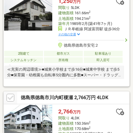
1,250
万円
間取り
5LDK
2
建物面積
161.66m
2
土地面積
194.21m
築年月
1985年2月(築41年7ヶ月)
ＪＲ牟岐線 阿波富田駅 徒歩36分
その他の交通
徳島県徳島市安宅２
2階建て
都市ガス
駐車場あり
システムキッチン
所有権
即入居可
≪充実の周辺環境≫■城東小学校まで歩16分■城東中学校 まで歩5
分■保育園・幼稚園も自転車5分圏内に多数■スーパー・ドラッグ
ストア・コンビニ・病院まで車で5分圏内
徳島県徳島市川内町榎瀬 2,766万円 4LDK
2,766
万円
間取り
4LDK
2
建物面積
150.36m
2
土地面積
170.68m