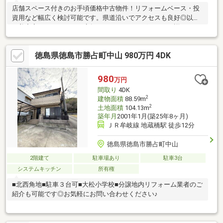
店舗スペース付きのお手頃価格中古物件！リフォームベース・投
資用など幅広く検討可能です。県道沿いでアクセスも良好◎以前
は美容室をされており、店舗のスペースがございます。詳細はお
気軽にフィールズ（088-624-8828）までお問合せください♪
徳島県徳島市勝占町中山 980万円 4DK
980
万円
間取り
4DK
2
建物面積
88.59m
2
土地面積
104.13m
築年月
2001年1月(築25年8ヶ月)
ＪＲ牟岐線 地蔵橋駅 徒歩12分
徳島県徳島市勝占町中山
2階建て
駐車場あり
駐車3台
システムキッチン
所有権
■北西角地■駐車３台可■大松小学校■分譲地内リフォーム業者のご
紹介も可能です◎お気軽にお問い合わせください♪