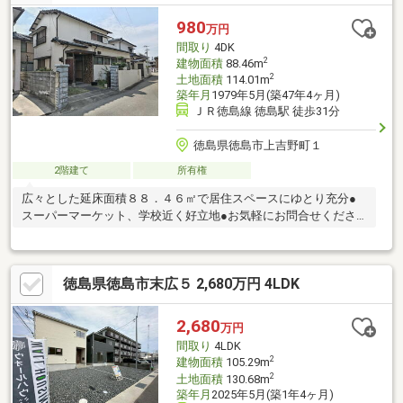
980
万円
間取り
4DK
2
建物面積
88.46m
2
土地面積
114.01m
築年月
1979年5月(築47年4ヶ月)
ＪＲ徳島線 徳島駅 徒歩31分
徳島県徳島市上吉野町１
2階建て
所有権
広々とした延床面積８８．４６㎡で居住スペースにゆとり充分●
スーパーマーケット、学校近く好立地●お気軽にお問合せくださ
い●
徳島県徳島市末広５ 2,680万円 4LDK
2,680
万円
間取り
4LDK
2
建物面積
105.29m
2
土地面積
130.68m
築年月
2025年5月(築1年4ヶ月)