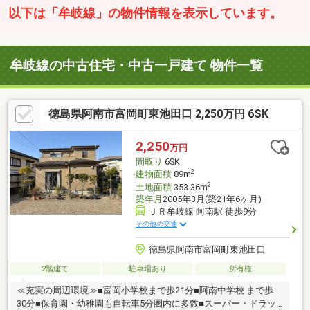
以下は「牟岐線」の物件情報を表示しています。
牟岐線の中古住宅・中古一戸建て 物件一覧
徳島県阿南市富岡町東池田口 2,250万円 6SK
2,250
万円
間取り
6SK
2
建物面積
89m
2
土地面積
353.36m
築年月
2005年3月(築21年6ヶ月)
ＪＲ牟岐線 阿南駅 徒歩9分
その他の交通
徳島県阿南市富岡町東池田口
2階建て
駐車場あり
所有権
≪充実の周辺環境≫■富岡小学校まで歩21分■阿南中学校 まで歩
30分■保育園・幼稚園も自転車5分圏内に多数■スーパー・ドラッ