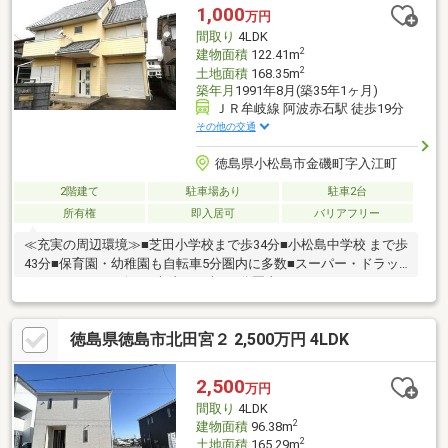
1,000
万円
間取り
4LDK
2
建物面積
122.41m
2
土地面積
168.35m
築年月
1991年8月(築35年1ヶ月)
ＪＲ牟岐線 阿波赤石駅 徒歩19分
その他の交通
徳島県小松島市金磯町字入江町
2階建て
駐車場あり
駐車2台
所有権
即入居可
バリアフリー
≪充実の周辺環境≫■芝田小学校まで歩34分■小松島中学校 まで歩
43分■保育園・幼稚園も自転車5分圏内に多数■スーパー・ドラッ
グストア・コンビニ・病院まで車で5分圏内
徳島県徳島市北田宮２ 2,500万円 4LDK
2,500
万円
間取り
4LDK
2
建物面積
96.38m
2
土地面積
165.29m