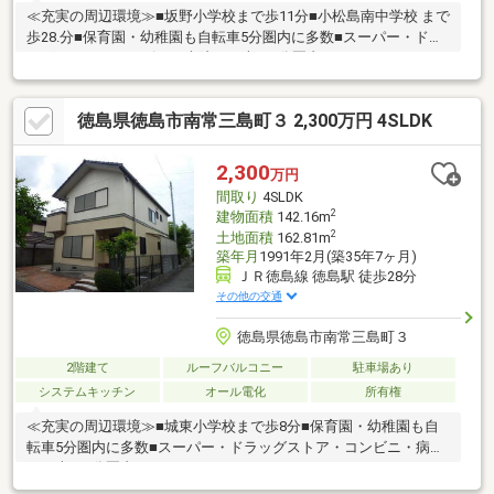
≪充実の周辺環境≫■坂野小学校まで歩11分■小松島南中学校 まで
歩28.分■保育園・幼稚園も自転車5分圏内に多数■スーパー・ドラ
ッグストア・コンビニ・病院まで車で5分圏内
徳島県徳島市南常三島町３ 2,300万円 4SLDK
2,300
万円
間取り
4SLDK
2
建物面積
142.16m
2
土地面積
162.81m
築年月
1991年2月(築35年7ヶ月)
ＪＲ徳島線 徳島駅 徒歩28分
その他の交通
徳島県徳島市南常三島町３
2階建て
ルーフバルコニー
駐車場あり
システムキッチン
オール電化
所有権
≪充実の周辺環境≫■城東小学校まで歩8分■保育園・幼稚園も自
転車5分圏内に多数■スーパー・ドラッグストア・コンビニ・病院
まで車で5分圏内