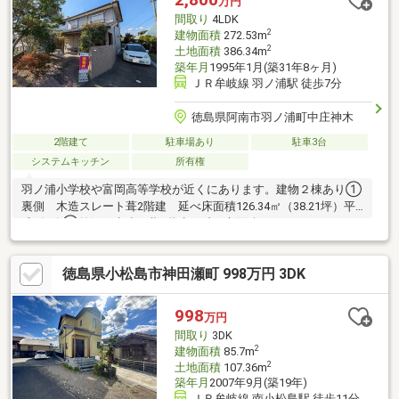
万円
ります。「来場予約」または「下部のカレンダー」より、簡単に
間取り
4LDK
ネット予約が可能です。
2
建物面積
272.53m
2
土地面積
386.34m
築年月
1995年1月(築31年8ヶ月)
ＪＲ牟岐線 羽ノ浦駅 徒歩7分
徳島県阿南市羽ノ浦町中庄神木
2階建て
駐車場あり
駐車3台
システムキッチン
所有権
羽ノ浦小学校や富岡高等学校が近くにあります。建物２棟あり①
裏側 木造スレート葺2階建 延べ床面積126.34㎡（38.21坪）平
成7年築②前側 木造瓦葺2階建 延べ床面積138.46㎡（41.88
坪）平成17年築羽ノ浦駅まで徒歩７分（500ｍ）羽ノ浦小学校ま
で徒歩２分（130ｍ）富岡東高等学校まで徒歩４分（350ｍ）デイ
徳島県小松島市神田瀬町 998万円 3DK
リーマート羽ノ浦店まで徒歩１１分（750ｍ）※近くにも土地あり
※駐車場などに必要でしたら一緒にお付けしてお譲りします。●羽
ノ浦町中庄とい添26番1（雑種地）261㎡（78.95坪）市街化調整
998
万円
区域裏の家と庭は地下水利用裏の家は石油ボイラー、浄化槽前の
間取り
3DK
家はエコキュート、浄化槽NTT電柱あり敷地料あり
2
建物面積
85.7m
2
土地面積
107.36m
築年月
2007年9月(築19年)
ＪＲ牟岐線 南小松島駅 徒歩11分