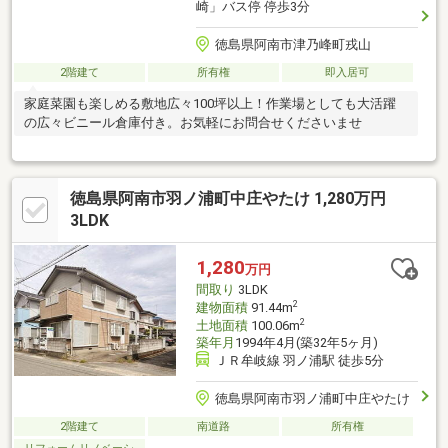
崎」バス停 停歩3分
徳島県阿南市津乃峰町戎山
2階建て
所有権
即入居可
家庭菜園も楽しめる敷地広々100坪以上！作業場としても大活躍
の広々ビニール倉庫付き。お気軽にお問合せくださいませ
徳島県阿南市羽ノ浦町中庄やたけ 1,280万円
3LDK
1,280
万円
間取り
3LDK
2
建物面積
91.44m
2
土地面積
100.06m
築年月
1994年4月(築32年5ヶ月)
ＪＲ牟岐線 羽ノ浦駅 徒歩5分
徳島県阿南市羽ノ浦町中庄やたけ
2階建て
南道路
所有権