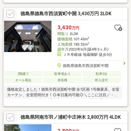
価格や住宅ローン金利の上昇が続く中、状態の良い築浅住宅をお
得に購入できるチャンスです。こだわり設備や充実した収納、快
徳島県徳島市西須賀町中開 3,430万円 2LDK
適な住環境も魅力♪「新築は予算的に厳しい…」という方にもおす
すめの一邸です。利便性の高いエリアでは希少な築浅戸建となり
ます。まずはお気軽にお問い合わせください。
3,430
万円
間取り
2LDK
2
建物面積
101.43m
2
土地面積
183.52m
築年月
2022年6月(築4年3ヶ月)
ＪＲ牟岐線 地蔵橋駅 徒歩5分
徳島県徳島市西須賀町中開
2階建て
駐車場あり
駐車2台
オール電化
所有権
即入居可
価格改定しました！徳島市西須賀町中開 全1区画 1号棟家具、全室
カーテン、全室照明付き！◇本日案内可能◇＼ここに注目／・
LDK合わせて22.75帖！・家の顔となるような8.75帖の【haco
庭】・成長に合わせて可変できる子供部屋・市内にも南方面にも
又、駅も近くアクセス◎・全居室南向き・セパレートキッチン
徳島県阿南市羽ノ浦町中庄神木 2,800万円 4LDK
【お電話が苦手な方でも、安心なネット予約可能！】ネット上だ
と不安... 「プロ目線で見る、ハウスメーカーの建売」を現地で体
感しませんか。現地に足を運んでこそ感じられる安心と納得があ
2,800