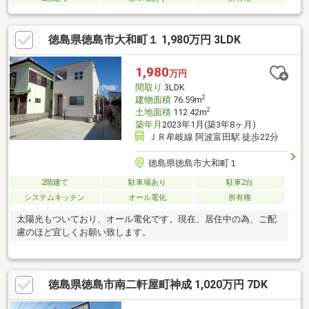
徳島県徳島市大和町１ 1,980万円 3LDK
1,980
万円
間取り
3LDK
2
建物面積
76.59m
2
土地面積
112.42m
築年月
2023年1月(築3年8ヶ月)
ＪＲ牟岐線 阿波富田駅 徒歩22分
徳島県徳島市大和町１
2階建て
駐車場あり
駐車2台
システムキッチン
オール電化
所有権
太陽光もついており、オール電化です。現在、居住中の為、ご配
慮のほど宜しくお願い致します。
徳島県徳島市南二軒屋町神成 1,020万円 7DK