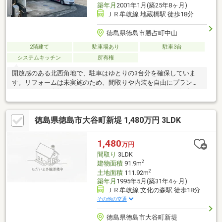
築年月
2001年1月(築25年8ヶ月)
ＪＲ牟岐線 地蔵橋駅 徒歩18分
徳島県徳島市勝占町中山
2階建て
駐車場あり
駐車3台
システムキッチン
所有権
開放感のある北西角地で、駐車はゆとりの3台分を確保していま
す。リフォームは未実施のため、間取りや内装を自由にプランニ
ング可能。ご家族のライフスタイルに合わせたリフォーム提案も
承ります。立地・環境・自由度を重視する方におすすめの一邸で
す
徳島県徳島市大谷町新堤 1,480万円 3LDK
1,480
万円
間取り
3LDK
2
建物面積
91.9m
2
土地面積
111.92m
築年月
1995年5月(築31年4ヶ月)
ＪＲ牟岐線 文化の森駅 徒歩18分
その他の交通
徳島県徳島市大谷町新堤