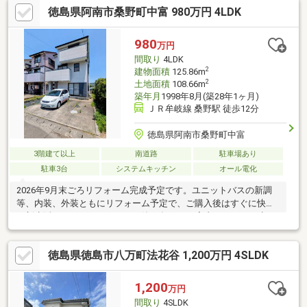
徳島県阿南市桑野町中富 980万円 4LDK
980
万円
間取り
4LDK
2
建物面積
125.86m
2
土地面積
108.66m
築年月
1998年8月(築28年1ヶ月)
ＪＲ牟岐線 桑野駅 徒歩12分
徳島県阿南市桑野町中富
3階建て以上
南道路
駐車場あり
駐車3台
システムキッチン
オール電化
2026年9月末ごろリフォーム完成予定です。ユニットバスの新調
等、内装、外装ともにリフォーム予定で、ご購入後はすぐに快適
な新生活をスタートできます。築28年ながら室内はきれいに生ま
れ変わり、駐車場は3台分を確保。ご家族の車はもちろん、来客時
にも便利です。津波警戒区域外に位置しており、安心感のある住
徳島県徳島市八万町法花谷 1,200万円 4SLDK
環境も魅力。コンパクトながらもファミリー世帯にもおすすめの
一邸です。■2026年9月 リフォーム完成予定■洋室：床重ね張
り、クロス張替え 和室：クロス張替え、襖・障子張替え、畳表
1,200
万円
替え LDK：床重ね張り、クロス張替え ユニットバス：新調
間取り
4SLDK