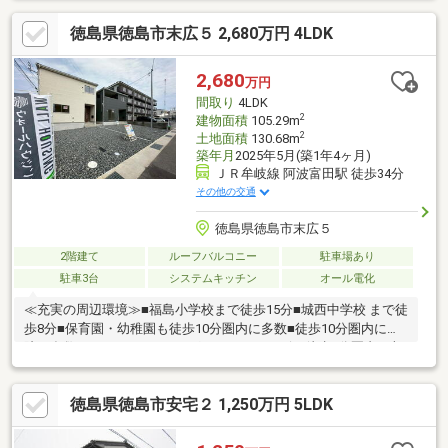
徳島県徳島市末広５ 2,680万円 4LDK
2,680
万円
間取り
4LDK
2
建物面積
105.29m
2
土地面積
130.68m
築年月
2025年5月(築1年4ヶ月)
ＪＲ牟岐線 阿波富田駅 徒歩34分
その他の交通
徳島県徳島市末広５
2階建て
ルーフバルコニー
駐車場あり
駐車3台
システムキッチン
オール電化
≪充実の周辺環境≫■福島小学校まで徒歩15分■城西中学校 まで徒
歩8分■保育園・幼稚園も徒歩10分圏内に多数■徒歩10分圏内に病
院も多数■スーパー・ドラッグストア・コンビニ徒歩5分圏内≪収
納豊富な住みやすい間取り≫■収納豊富な4LDK■車2台駐車可
■LDK16帖+和室4.5帖■全室収納付■雨でも安心のインナーバルコ
徳島県徳島市安宅２ 1,250万円 5LDK
ニー≪安心の住宅性能≫■高断熱×耐震等級3×低価格の新築住宅!■
住宅性能表示制度7項目で最高等級取得!■地盤保証＋建物保証有■
定期点検付でアフターサービス充実♪本日ご案内可能です♪