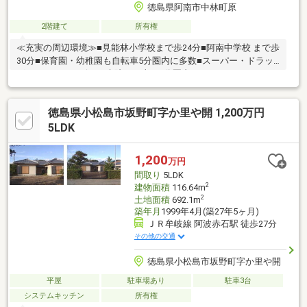
徳島県阿南市中林町原
2階建て
所有権
≪充実の周辺環境≫■見能林小学校まで歩24分■阿南中学校 まで歩
30分■保育園・幼稚園も自転車5分圏内に多数■スーパー・ドラッ
グストア・コンビニ・病院まで車で5分圏内
徳島県小松島市坂野町字か里や開 1,200万円
5LDK
1,200
万円
間取り
5LDK
2
建物面積
116.64m
2
土地面積
692.1m
築年月
1999年4月(築27年5ヶ月)
ＪＲ牟岐線 阿波赤石駅 徒歩27分
その他の交通
徳島県小松島市坂野町字か里や開
平屋
駐車場あり
駐車3台
システムキッチン
所有権