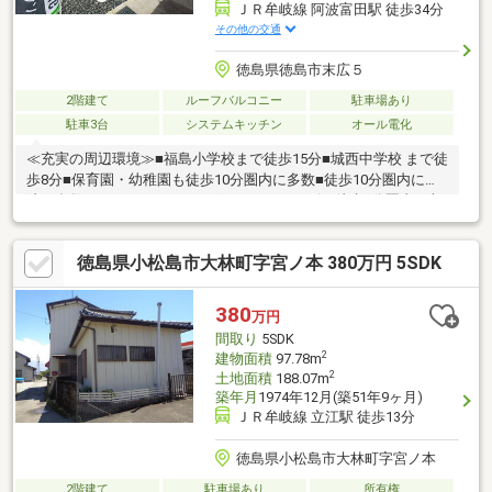
ＪＲ牟岐線 阿波富田駅 徒歩34分
その他の交通
徳島県徳島市末広５
2階建て
ルーフバルコニー
駐車場あり
駐車3台
システムキッチン
オール電化
≪充実の周辺環境≫■福島小学校まで徒歩15分■城西中学校 まで徒
歩8分■保育園・幼稚園も徒歩10分圏内に多数■徒歩10分圏内に病
院も多数■スーパー・ドラッグストア・コンビニ徒歩5分圏内≪収
納豊富な住みやすい間取り≫■収納豊富な4LDK■車2台駐車可
■LDK16帖+和室4.5帖■全室収納付■雨でも安心のインナーバルコ
徳島県小松島市大林町字宮ノ本 380万円 5SDK
ニー≪安心の住宅性能≫■高断熱×耐震等級3×低価格の新築住宅!■
住宅性能表示制度7項目で最高等級取得!■地盤保証＋建物保証有■
定期点検付でアフターサービス充実♪本日ご案内可能です♪
380
万円
間取り
5SDK
2
建物面積
97.78m
2
土地面積
188.07m
築年月
1974年12月(築51年9ヶ月)
ＪＲ牟岐線 立江駅 徒歩13分
徳島県小松島市大林町字宮ノ本
2階建て
駐車場あり
所有権