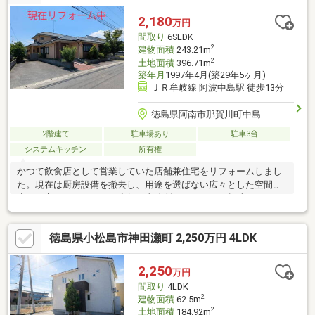
中。荷物撤去後に土地・建物、現況有姿でのお引渡しとなります
〇契約からお引渡しまで３カ月ほど必要です。当社売主物件で
2,180
万円
す！内覧可能！お気軽にお尋ねください。～お問い合わせお待ち
間取り
6SLDK
しております～
2
建物面積
243.21m
2
土地面積
396.71m
築年月
1997年4月(築29年5ヶ月)
ＪＲ牟岐線 阿波中島駅 徒歩13分
徳島県阿南市那賀川町中島
2階建て
駐車場あり
駐車3台
システムキッチン
所有権
かつて飲食店として営業していた店舗兼住宅をリフォームしまし
た。現在は厨房設備を撤去し、用途を選ばない広々とした空間へ
生まれ変わっています。店舗や事務所はもちろん、趣味のスペー
スや二世帯住宅への活用もご検討いただけます。住居部分はゆと
りの4LDK、駐車場も約5台分を確保しており、事業用と居住用を
徳島県小松島市神田瀬町 2,250万円 4LDK
両立したい方にもおすすめです。
2,250
万円
間取り
4LDK
2
建物面積
62.5m
2
土地面積
184.92m