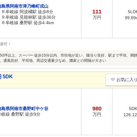
徳島県阿南市津乃峰町戎山
111
ＪＲ牟岐線 阿波橘駅 徒歩8分
5LD
ＪＲ牟岐線 見能林駅 徒歩36分
万円
99.89
ＪＲ牟岐線 桑野駅 徒歩4.4km
居可
50坪以上、スーパー 徒歩10分以内、市街地が近い、陽当り良好、駅まで平坦、閑
、通風良好、平坦地、周辺交通量少なめ、隣家との間隔が大きい
 5DK
お気に入
980
徳島県阿南市桑野町中ケ谷
5D
牟岐線 桑野駅 徒歩9分
万円
126.1