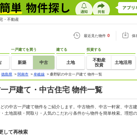
住宅・不動産
0
最近見た物件
保
一戸建てを買う
建てる
投資する
不動産
古
新築
中古
土地
土地活用
投資
>
徳島県
>
阿南市
>
牟岐線
>
桑野駅の中古一戸建て 物件一覧
古一戸建て・中古住宅 物件一覧
家などの中古一戸建て物件をご紹介します。中古物件、中古一軒家、中古
積・土地面積・間取り・人気のこだわり条件から物件を簡単検索。理想の
更して再検索