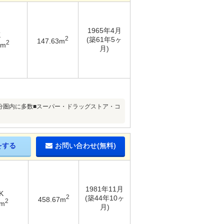
1965年4月
K
2
(築61年5ヶ
147.63m
2
9m
月)
5分圏内に多数■スーパー・ドラッグストア・コ
をする
お問い合わせ(無料)
1981年11月
K
2
(築44年10ヶ
458.67m
2
7m
月)