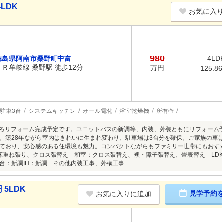
LDK
お気に入
980
徳島県阿南市桑野町中富
4LD
ＪＲ牟岐線 桑野駅 徒歩12分
万円
125.8
駐車3台
システムキッチン
オール電化
浴室乾燥機
所有権
末ごろリフォーム完成予定です。ユニットバスの新調等、内装、外装ともにリフォー
。築28年ながら室内はきれいに生まれ変わり、駐車場は3台分を確保。ご家族の車
ており、安心感のある住環境も魅力。コンパクトながらもファミリー世帯にもおすすめ
床重ね張り、クロス張替え 和室：クロス張替え、襖・障子張替え、畳表替え LD
台：新調IH：新調 その他内装工事、外構工事
5LDK
見学予約
お気に入りに追加