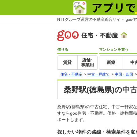
NTTグループ運営の不動産総合サイト goo
借りる
マンションを買う
店舗･
賃貸
新築
中
事業用
住宅・不動産
>
中古一戸建て
>
中国・四国
桑野駅(徳島県)の中
桑野駅(徳島県)の中古住宅、中古一軒
すならgoo住宅・不動産。価格・建物面
ポートします。
探したい物件の路線・検索条件を変