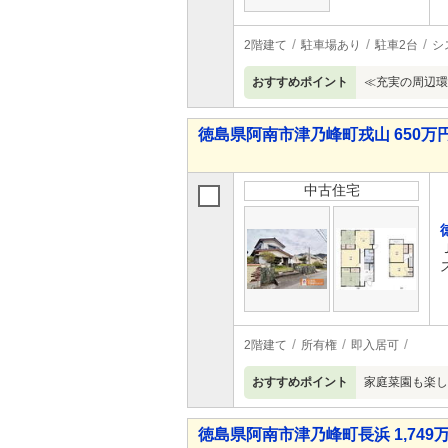
2階建て
駐車場あり
駐車2台
シ
おすすめポイント
≪充実の周辺環
徳島県阿南市津乃峰町戎山 650万円
中古住宅
2階建て
所有権
即入居可
おすすめポイント
家庭菜園も楽し
徳島県阿南市津乃峰町長浜 1,749万