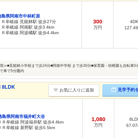
徳島県阿南市中林町原
300
ＪＲ牟岐線 見能林駅 徒歩27分
4D
ＪＲ牟岐線 阿南駅 徒歩3.4km
万円
127.4
ＪＲ牟岐線 阿波橘駅 徒歩4.4km
境≫■見能林小学校まで歩24分■阿南中学校 まで歩30分■保育園・幼稚園も自転車
で車で5分圏内
8LDK
見学予約
お気に入りに追加
徳島県阿南市福井町大谷
1,080
8LD
ＪＲ牟岐線 阿波福井駅 徒歩4.4km
万円
67.0
ＪＲ牟岐線 新野駅 徒歩5.5km