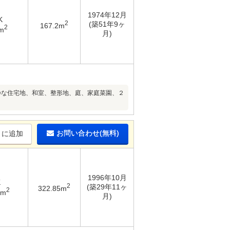
1974年12月
K
2
(築51年9ヶ
167.2m
2
m
月)
静な住宅地、和室、整形地、庭、家庭菜園、２
お問い合わせ(無料)
りに追加
1996年10月
K
2
(築29年11ヶ
322.85m
2
2m
月)