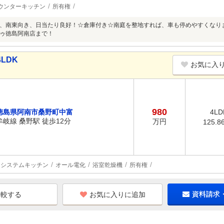
ウンターキッチン
所有権
、南東向き、日当たり良好！☆倉庫付き☆南庭を整地すれば、車も停めやすくなり
ゥ徳島阿南店まで！
LDK
お気に入
980
徳島県阿南市桑野町中富
4LD
牟岐線 桑野駅 徒歩12分
万円
125.8
システムキッチン
オール電化
浴室乾燥機
所有権
お気に入りに追加
資料請求