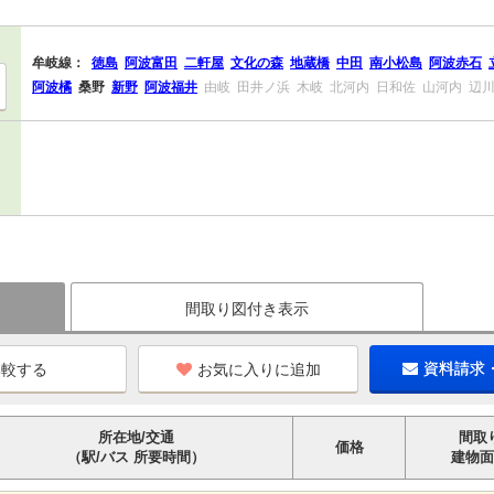
牟岐線：
徳島
阿波富田
二軒屋
文化の森
地蔵橋
中田
南小松島
阿波赤石
阿波橘
桑野
新野
阿波福井
由岐
田井ノ浜
木岐
北河内
日和佐
山河内
辺
間取り図付き表示
お気に入りに追加
資料請求
所在地/交通
間取
価格
（駅/バス 所要時間）
建物面