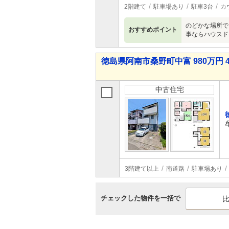
2階建て
駐車場あり
駐車3台
カ
のどかな場所で
おすすめポイント
事ならハウスド
徳島県阿南市桑野町中富 980万円 4
中古住宅
3階建て以上
南道路
駐車場あり
チェックした物件を一括で