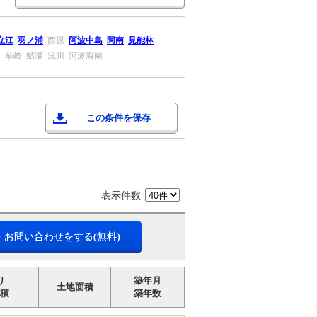
立江
羽ノ浦
西原
阿波中島
阿南
見能林
川
牟岐
鯖瀬
浅川
阿波海南
この条件を保存
表示件数
・お問い合わせをする(無料)
り
築年月
土地面積
積
築年数