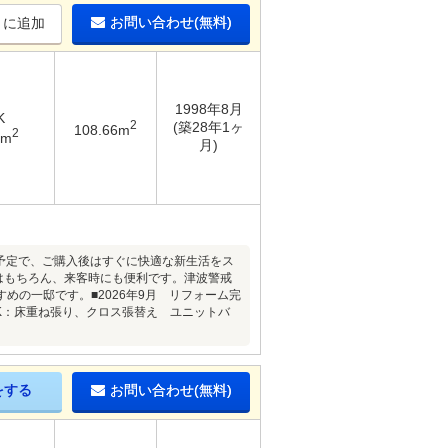
お問い合わせ(無料)
りに追加
1998年8月
K
2
(築28年1ヶ
108.66m
2
6m
月)
ム予定で、ご購入後はすぐに快適な新生活をス
はもちろん、来客時にも便利です。津波警戒
の一邸です。■2026年9月 リフォーム完
K：床重ね張り、クロス張替え ユニットバ
をする
お問い合わせ(無料)