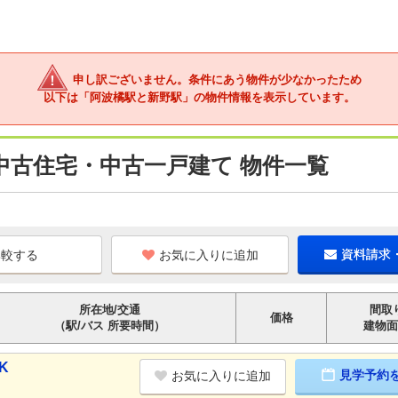
申し訳ございません。条件にあう物件が少なかったため
以下は「阿波橘駅と新野駅」の物件情報を表示しています。
中古住宅・中古一戸建て 物件一覧
お気に入りに追加
資料請求
所在地/交通
間取
価格
（駅/バス 所要時間）
建物面
K
見学予約
お気に入りに追加