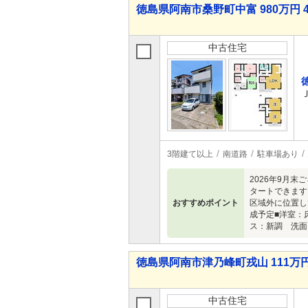
徳島県阿南市桑野町中富 980万円 4
中古住宅
3階建て以上
南道路
駐車場あり
2026年9月
タートできます
おすすめポイント
区域外に位置し
成予定■洋室：
ス：新調 洗面
徳島県阿南市津乃峰町戎山 111万円 
中古住宅