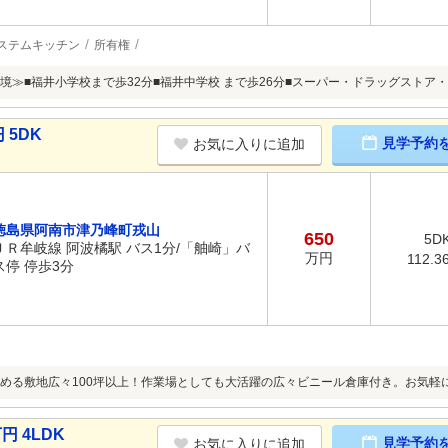
ステムキッチン
所有権
境≫■福井小学校まで歩32分■福井中学校 まで歩26分■スーパー・ドラッグストア
 5DK
見学予約
お気に入りに追加
徳島県阿南市津乃峰町戎山
650
5D
ＪＲ牟岐線 阿波橘駅 バス1分/「舳崎」バ
万円
112.3
ス停 停歩3分
める敷地広々100坪以上！作業場としても大活躍の広々ビニール倉庫付き。お気軽
円 4LDK
見学予約
お気に入りに追加