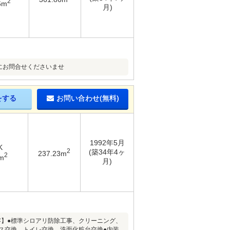
2
6m
月)
にお問合せくださいませ
をする
お問い合わせ(無料)
1992年5月
K
2
(築34年4ヶ
237.23m
2
m
月)
内容】●標準シロアリ防除工事、クリーニング、
ス交換、トイレ交換、洗面化粧台交換●内装