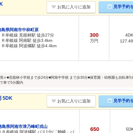
K
見学予約
お気に入りに追加
徳島県阿南市中林町原
300
ＪＲ牟岐線 見能林駅 徒歩27分
4D
ＪＲ牟岐線 阿南駅 徒歩3.4km
万円
127.4
ＪＲ牟岐線 阿波橘駅 徒歩4.4km
境≫■見能林小学校まで歩24分■阿南中学校 まで歩30分■保育園・幼稚園も自転車
で車で5分圏内
 5DK
見学予約
お気に入りに追加
徳島県阿南市津乃峰町戎山
650
5D
ＪＲ牟岐線 阿波橘駅 バス1分/「舳崎」バ