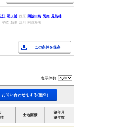
立江
羽ノ浦
西原
阿波中島
阿南
見能林
川
牟岐
鯖瀬
浅川
阿波海南
この条件を保存
表示件数
・お問い合わせをする(無料)
り
築年月
土地面積
積
築年数