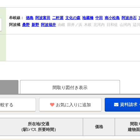
牟岐線：
徳島
阿波富田
二軒屋
文化の森
地蔵橋
中田
南小松島
阿波赤石
阿波橘
桑野
新野
阿波福井
由岐
田井ノ浜
木岐
北河内
日和佐
山河内
辺
間取り図付き表示
お気に入りに追加
資料請求
所在地/交通
間取
価格
（駅/バス 所要時間）
建物面