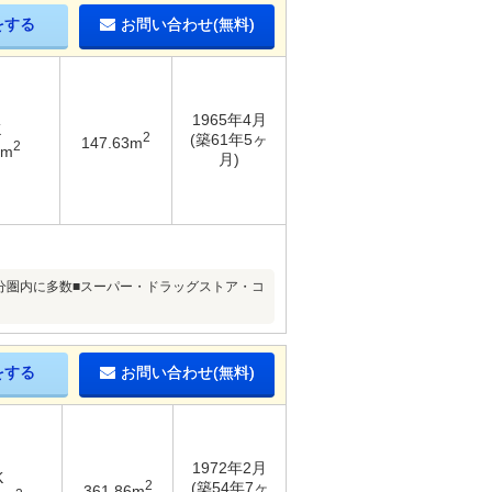
をする
お問い合わせ(無料)
1965年4月
K
2
(築61年5ヶ
147.63m
2
9m
月)
5分圏内に多数■スーパー・ドラッグストア・コ
をする
お問い合わせ(無料)
1972年2月
K
2
(築54年7ヶ
361.86m