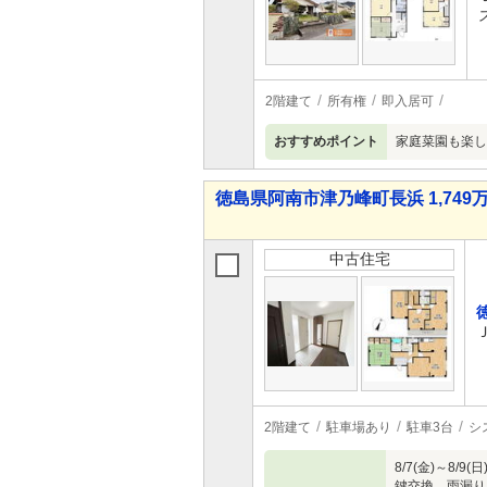
2階建て
所有権
即入居可
おすすめポイント
家庭菜園も楽し
徳島県阿南市津乃峰町長浜 1,749万
中古住宅
2階建て
駐車場あり
駐車3台
シ
8/7(金)～
鍵交換、雨漏り