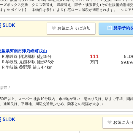
ーズボックス交換、クロス張替え、畳表替え、障子・襖張替え●その他設備給湯器
すすめポイント】・本物件は条件により住宅ローン減税が適用されます。・シロア
5LDK
見学予約
お気に入りに追加
徳島県阿南市津乃峰町戎山
111
ＪＲ牟岐線 阿波橘駅 徒歩8分
5LD
ＪＲ牟岐線 見能林駅 徒歩36分
万円
99.89
ＪＲ牟岐線 桑野駅 徒歩4.4km
居可
50坪以上、スーパー 徒歩10分以内、市街地が近い、陽当り良好、駅まで平坦、閑
、通風良好、平坦地、周辺交通量少なめ、隣家との間隔が大きい
5LDK
お気に入