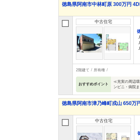
徳島県阿南市中林町原 300万円 4D
中古住宅
2階建て
所有権
≪充実の周辺環
おすすめポイント
ンビニ・病院ま
徳島県阿南市津乃峰町戎山 650万円
中古住宅