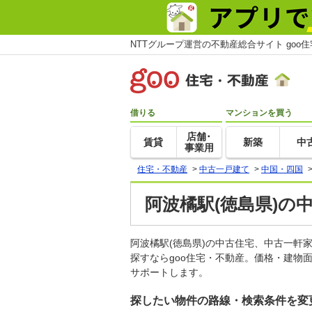
NTTグループ運営の不動産総合サイト goo
借りる
マンションを買う
店舗･
賃貸
新築
中
事業用
住宅・不動産
>
中古一戸建て
>
中国・四国
阿波橘駅(徳島県)の
阿波橘駅(徳島県)の中古住宅、中古一
探すならgoo住宅・不動産。価格・建物
サポートします。
探したい物件の路線・検索条件を変