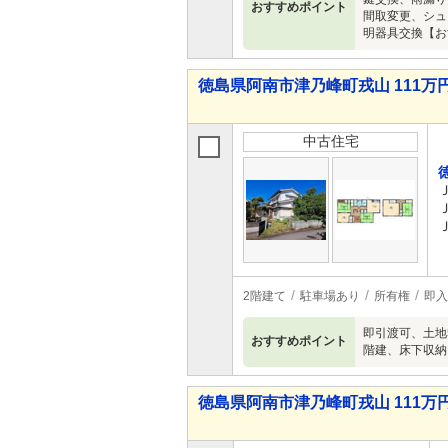
おすすめポイント
間取変更、シュ
明器具交換【お
徳島県阿南市津乃峰町戎山 111万円 
中古住宅
2階建て
駐車場あり
所有権
即入
即引渡可、土地
おすすめポイント
階建、床下収納
徳島県阿南市津乃峰町戎山 111万円 