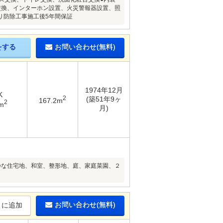
交換、インターホン設置、火災警報器設置、照
リ防除工事施工後5年間保証
をする
お問い合わせ(無料)
1974年12月
K
2
(築51年9ヶ
167.2m
2
m
月)
静な住宅地、和室、整形地、庭、家庭菜園、２
お問い合わせ(無料)
りに追加