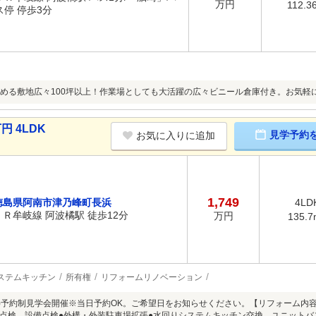
万円
112.3
ス停 停歩3分
める敷地広々100坪以上！作業場としても大活躍の広々ビニール倉庫付き。お気軽
円 4LDK
見学予約
お気に入りに追加
1,749
徳島県阿南市津乃峰町長浜
4LD
ＪＲ牟岐線 阿波橘駅 徒歩12分
万円
135.7
ステムキッチン
所有権
リフォームリノベーション
8/9(日)予約制見学会開催※当日予約OK。ご希望日をお知らせください。【リフォーム
点検、設備点検●外構・外装駐車場拡張●水回りシステムキッチン交換、ユニットバ