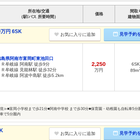
所在地/交通
間取
価格
（駅/バス 所要時間）
建物面
万円 6SK
見学予約
お気に入りに追加
徳島県阿南市富岡町東池田口
2,250
ＪＲ牟岐線 阿南駅 徒歩9分
6SK
ＪＲ牟岐線 見能林駅 徒歩32分
万円
89m
ＪＲ牟岐線 阿波中島駅 徒歩5.2km
境≫■富岡小学校まで歩21分■阿南中学校 まで歩30分■保育園・幼稚園も自転車5
車で5分圏内
K
見学予約
お気に入りに追加