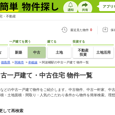
住宅・不動産
0
最近見た物件
保
一戸建てを買う
建てる
投資する
不動産
古
新築
中古
土地
土地活用
投資
>
徳島県
>
阿南市
>
牟岐線
>
阿波橘駅の中古一戸建て 物件一覧
中古一戸建て・中古住宅 物件一覧
軒家などの中古一戸建て物件をご紹介します。中古物件、中古一軒家、中
面積・土地面積・間取り・人気のこだわり条件から物件を簡単検索。理想
更して再検索