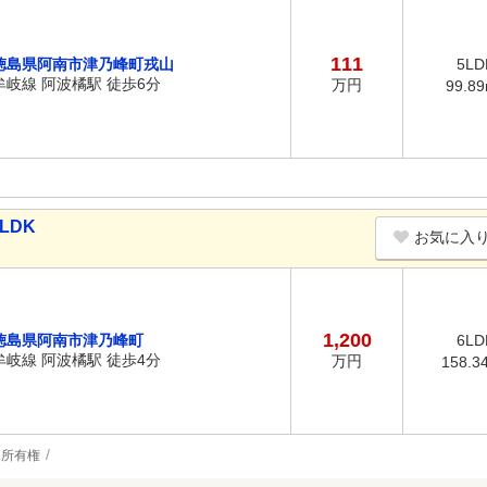
111
徳島県阿南市津乃峰町戎山
5LD
牟岐線 阿波橘駅 徒歩6分
万円
99.8
LDK
お気に入
1,200
徳島県阿南市津乃峰町
6LD
牟岐線 阿波橘駅 徒歩4分
万円
158.3
所有権