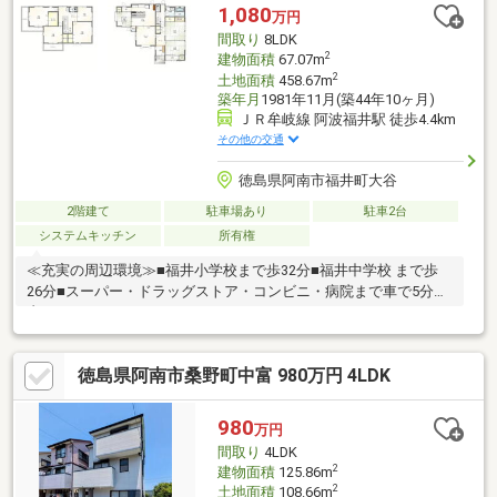
1,080
万円
間取り
8LDK
2
建物面積
67.07m
2
土地面積
458.67m
築年月
1981年11月(築44年10ヶ月)
ＪＲ牟岐線 阿波福井駅 徒歩4.4km
その他の交通
徳島県阿南市福井町大谷
2階建て
駐車場あり
駐車2台
システムキッチン
所有権
≪充実の周辺環境≫■福井小学校まで歩32分■福井中学校 まで歩
26分■スーパー・ドラッグストア・コンビニ・病院まで車で5分圏
内
徳島県阿南市桑野町中富 980万円 4LDK
980
万円
間取り
4LDK
2
建物面積
125.86m
2
土地面積
108.66m