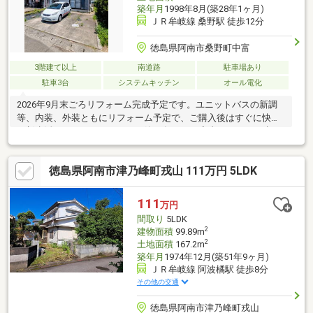
築年月
1998年8月(築28年1ヶ月)
ＪＲ牟岐線 桑野駅 徒歩12分
徳島県阿南市桑野町中富
3階建て以上
南道路
駐車場あり
駐車3台
システムキッチン
オール電化
2026年9月末ごろリフォーム完成予定です。ユニットバスの新調
等、内装、外装ともにリフォーム予定で、ご購入後はすぐに快適
な新生活をスタートできます。築28年ながら室内はきれいに生ま
れ変わり、駐車場は3台分を確保。ご家族の車はもちろん、来客時
にも便利です。津波警戒区域外に位置しており、安心感のある住
徳島県阿南市津乃峰町戎山 111万円 5LDK
環境も魅力。コンパクトながらもファミリー世帯にもおすすめの
一邸です。■2026年9月 リフォーム完成予定■洋室：床重ね張
り、クロス張替え 和室：クロス張替え、襖・障子張替え、畳表
111
万円
替え LDK：床重ね張り、クロス張替え ユニットバス：新調
間取り
5LDK
洗面台：新調IH：新調 その他内装工事、外構工事
2
建物面積
99.89m
2
土地面積
167.2m
築年月
1974年12月(築51年9ヶ月)
ＪＲ牟岐線 阿波橘駅 徒歩8分
その他の交通
徳島県阿南市津乃峰町戎山