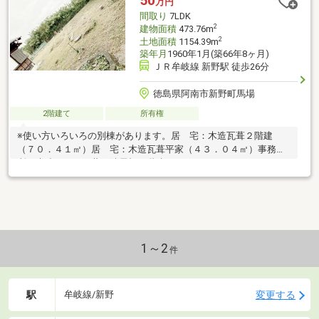
50
万円
間取り
7LDK
2
建物面積
473.76m
2
土地面積
1154.39m
築年月
1960年1月(築66年8ヶ月)
ＪＲ牟岐線 新野駅 徒歩26分
徳島県阿南市新野町馬場
2階建て
所有権
※使い方いろいろの別棟があります。居 宅：木造瓦葺２階建
（７０．４１㎡）居 宅：木造瓦葺平家（４３．０４㎡）事務
所：木造スレート葺・陸屋根２階建（１８１．１５㎡）
1～2
件
駅
変更する
牟岐線/新野