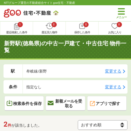
NTTグループ運営の不動産総合サイト goo住宅・不動産
1
0
0
0
最近検索した条件
最近見た物件
保存した条件
お気に入り
新野駅(徳島県)の中古一戸建て・中古住宅 物件一
覧
駅
変更する
牟岐線/新野
条件
変更する
指定なし
新着メールを受
検索条件を保存
アプリで探す
取る
2
件
が該当しました。