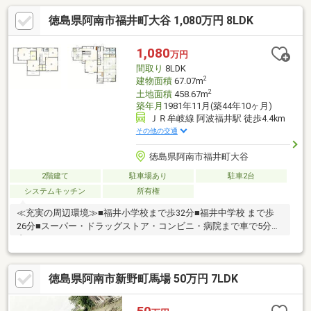
徳島県阿南市福井町大谷 1,080万円 8LDK
1,080
万円
間取り
8LDK
2
建物面積
67.07m
2
土地面積
458.67m
築年月
1981年11月(築44年10ヶ月)
ＪＲ牟岐線 阿波福井駅 徒歩4.4km
その他の交通
徳島県阿南市福井町大谷
2階建て
駐車場あり
駐車2台
システムキッチン
所有権
≪充実の周辺環境≫■福井小学校まで歩32分■福井中学校 まで歩
26分■スーパー・ドラッグストア・コンビニ・病院まで車で5分圏
内
徳島県阿南市新野町馬場 50万円 7LDK