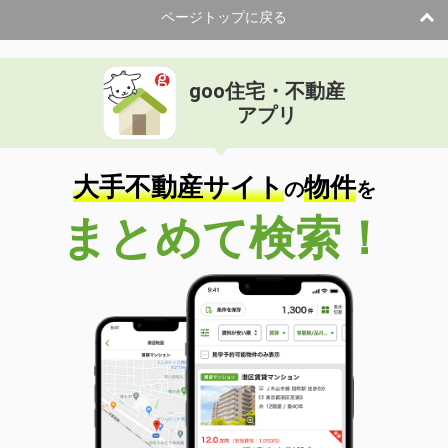
ページトップに戻る
goo住宅・不動産
アプリ
大手不動産サイト
物件
の
を
まとめて検索！