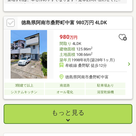
い！不動産の事ならハウスドゥ徳島阿南店まで！
徳島県阿南市桑野町中富 980万円 4LDK
980
万円
間取り
4LDK
2
建物面積
125.86m
2
土地面積
108.66m
築年月
1998年8月(築28年1ヶ月)
牟岐線 桑野駅 徒歩12分
徳島県阿南市桑野町中富
3階建て以上
南道路
駐車場あり
システムキッチン
オール電化
浴室乾燥機
もっと見る