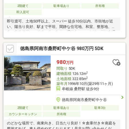
2階建て
駐車場あり
所有権
即入居可
即引渡可、土地50坪以上、スーパー 徒歩10分以内、市街地が近
い、陽当り良好、駅まで平坦、閑静な住宅地、和室、整形地、
庭、家庭菜園、２階建、床下収納、通風良好、平坦地、周辺交通
量少なめ、隣家との間隔が大きい
徳島県阿南市桑野町中ケ谷 980万円 5DK
980
万円
間取り
5DK
2
建物面積
126.12m
2
土地面積
322.85m
築年月
1996年10月(築29年11ヶ月)
牟岐線 桑野駅 徒歩9分
徳島県阿南市桑野町中ケ谷
2階建て
駐車場あり
駐車3台
カウンターキッチン
所有権
のどかな場所で、南東向き、日当たり良好！☆倉庫付き☆南庭を
整地すれば、車も停めやすくなります！是非お問い合わせくださ