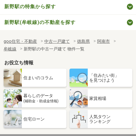
新野駅の特集から探す
新野駅(牟岐線)の不動産を探す
goo住宅・不動産
中古一戸建て
徳島県
阿南市
牟岐線
新野駅の中古一戸建て 物件一覧
お役立ち情報
「住みたい街」
住まいのコラム
を見つけよう
暮らしのデータ
家賃相場
(補助金・助成金情報)
人気タウン
住宅ローン
ランキング