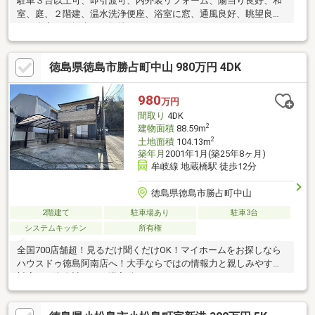
駐車３台以上可、即引渡可、内外装リフォーム、陽当り良好、和
室、庭、２階建、温水洗浄便座、浴室に窓、通風良好、眺望良
好、全室２面採光、平坦地
徳島県徳島市勝占町中山 980万円 4DK
980
万円
間取り
4DK
2
建物面積
88.59m
2
土地面積
104.13m
築年月
2001年1月(築25年8ヶ月)
牟岐線 地蔵橋駅 徒歩12分
徳島県徳島市勝占町中山
2階建て
駐車場あり
駐車3台
システムキッチン
所有権
全国700店舗超！見るだけ聞くだけOK！マイホームをお探しなら
ハウスドゥ徳島阿南店へ！大手ならではの情報力と親しみやすい
対応で、資金計画から購入後の細かなサポートまでトータルにお
任せください！