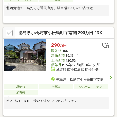
北西角地で日当たりと通風良好。駐車場3台可の中古住宅
徳島県小松島市小松島町字南開 290万円 4DK
290
万円
間取り
4DK
2
建物面積
86.33m
2
土地面積
120.59m
築年月
1974年12月(築51年9ヶ月)
牟岐線 南小松島駅 徒歩14分
徳島県小松島市小松島町字南開
2階建て
南道路
システムキッチン
所有権
ゆとりの４ＤＫ 使いやすいシステムキッチン