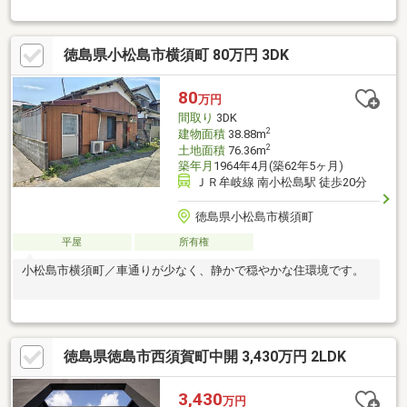
歩5分圏内≪収納豊富な住みやすい間取り≫■収納豊富な3LDK■雨
でも安心のインナーバルコニー本日ご案内可能です♪
徳島県小松島市横須町 80万円 3DK
80
万円
間取り
3DK
2
建物面積
38.88m
2
土地面積
76.36m
築年月
1964年4月(築62年5ヶ月)
ＪＲ牟岐線 南小松島駅 徒歩20分
徳島県小松島市横須町
平屋
所有権
小松島市横須町／車通りが少なく、静かで穏やかな住環境です。
徳島県徳島市西須賀町中開 3,430万円 2LDK
3,430
万円