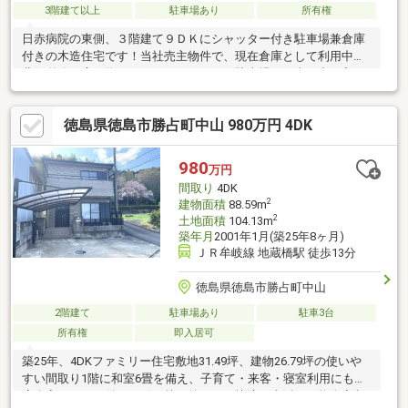
3階建て以上
駐車場あり
所有権
日赤病院の東側、３階建て９ＤＫにシャッター付き駐車場兼倉庫
付きの木造住宅です！当社売主物件で、現在倉庫として利用中。
北側道路は広々約７．７ｍ、シャッター駐車場への車の出し入れ
にも便利です。日赤病院近く、コンビニや飲食店も近い便利な立
地です。〇東側道路は建築基準法４２条２項道路です。〇建築時
徳島県徳島市勝占町中山 980万円 4DK
の平面図あり、建築概要書はありません。〇現況倉庫として利用
中。荷物撤去後に土地・建物、現況有姿でのお引渡しとなります
〇契約からお引渡しまで３カ月ほど必要です。当社売主物件で
980
万円
す！内覧可能！お気軽にお尋ねください。～お問い合わせお待ち
間取り
4DK
しております～
2
建物面積
88.59m
2
土地面積
104.13m
築年月
2001年1月(築25年8ヶ月)
ＪＲ牟岐線 地蔵橋駅 徒歩13分
徳島県徳島市勝占町中山
2階建て
駐車場あり
駐車3台
所有権
即入居可
築25年、4DKファミリー住宅敷地31.49坪、建物26.79坪の使いや
すい間取り1階に和室6畳を備え、子育て・来客・寝室利用にも対
応全室エアコン付きで引っ越し後すぐに快適な生活が可能全室収