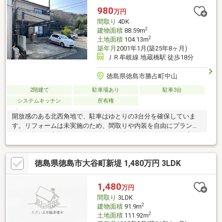
980
万円
間取り
4DK
2
建物面積
88.59m
2
土地面積
104.13m
築年月
2001年1月(築25年8ヶ月)
ＪＲ牟岐線 地蔵橋駅 徒歩18分
徳島県徳島市勝占町中山
2階建て
駐車場あり
駐車3台
システムキッチン
所有権
開放感のある北西角地で、駐車はゆとりの3台分を確保していま
す。リフォームは未実施のため、間取りや内装を自由にプランニ
ング可能。ご家族のライフスタイルに合わせたリフォーム提案も
承ります。立地・環境・自由度を重視する方におすすめの一邸で
す
徳島県徳島市大谷町新堤 1,480万円 3LDK
1,480
万円
間取り
3LDK
2
建物面積
91.9m
2
土地面積
111.92m