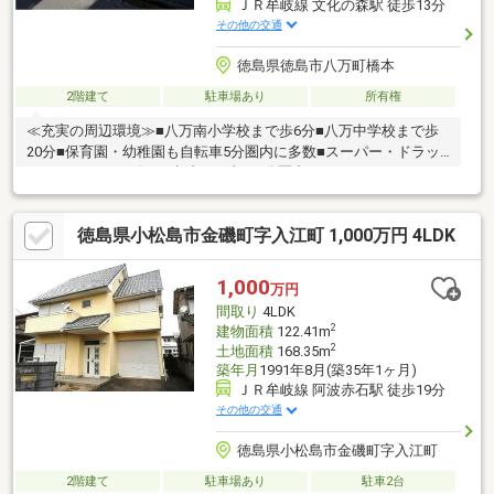
ＪＲ牟岐線 文化の森駅 徒歩13分
その他の交通
徳島県徳島市八万町橋本
2階建て
駐車場あり
所有権
≪充実の周辺環境≫■八万南小学校まで歩6分■八万中学校まで歩
20分■保育園・幼稚園も自転車5分圏内に多数■スーパー・ドラッ
グストア・コンビニ・病院まで車で5分圏内
徳島県小松島市金磯町字入江町 1,000万円 4LDK
1,000
万円
間取り
4LDK
2
建物面積
122.41m
2
土地面積
168.35m
築年月
1991年8月(築35年1ヶ月)
ＪＲ牟岐線 阿波赤石駅 徒歩19分
その他の交通
徳島県小松島市金磯町字入江町
2階建て
駐車場あり
駐車2台