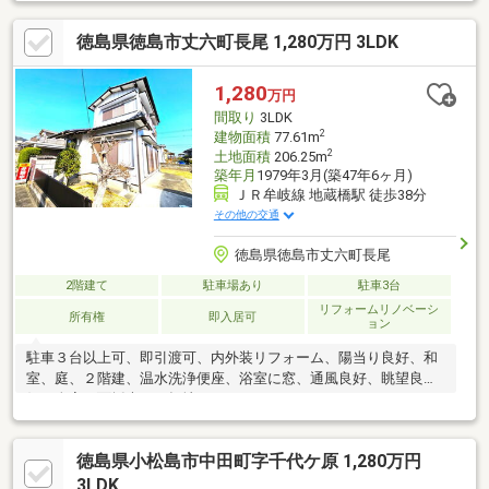
徳島県徳島市丈六町長尾 1,280万円 3LDK
1,280
万円
間取り
3LDK
2
建物面積
77.61m
2
土地面積
206.25m
築年月
1979年3月(築47年6ヶ月)
ＪＲ牟岐線 地蔵橋駅 徒歩38分
その他の交通
徳島県徳島市丈六町長尾
2階建て
駐車場あり
駐車3台
リフォームリノベーシ
所有権
即入居可
ョン
駐車３台以上可、即引渡可、内外装リフォーム、陽当り良好、和
室、庭、２階建、温水洗浄便座、浴室に窓、通風良好、眺望良
好、全室２面採光、平坦地
徳島県小松島市中田町字千代ケ原 1,280万円
3LDK