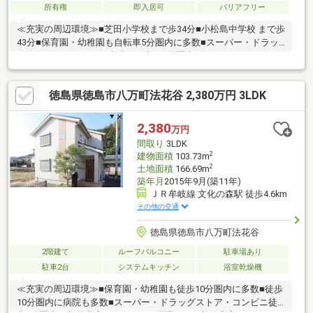
所有権
即入居可
バリアフリー
≪充実の周辺環境≫■芝田小学校まで歩34分■小松島中学校 まで歩
43分■保育園・幼稚園も自転車5分圏内に多数■スーパー・ドラッ
グストア・コンビニ・病院まで車で5分圏内
徳島県徳島市八万町法花谷 2,380万円 3LDK
2,380
万円
間取り
3LDK
2
建物面積
103.73m
2
土地面積
166.69m
築年月
2015年9月(築11年)
ＪＲ牟岐線 文化の森駅 徒歩4.6km
その他の交通
徳島県徳島市八万町法花谷
2階建て
ルーフバルコニー
駐車場あり
駐車2台
システムキッチン
浴室乾燥機
≪充実の周辺環境≫■保育園・幼稚園も徒歩10分圏内に多数■徒歩
10分圏内に病院も多数■スーパー・ドラッグストア・コンビニ徒