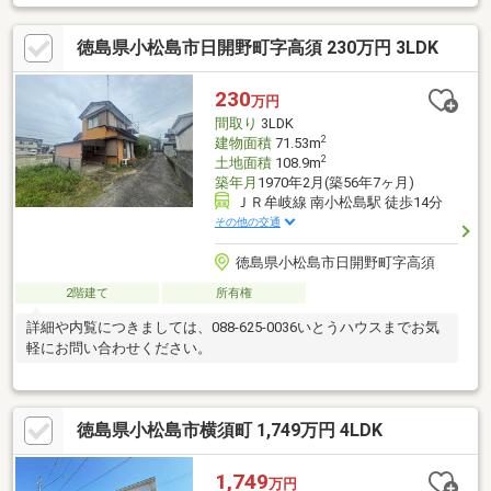
納完備＋階段下収納で日用品や季節物もすっきりバルコニー2か所
あり、採光・通風・洗濯動線良好駐車3台可能（車種による）で来
徳島県小松島市日開野町字高須 230万円 3LDK
客にも対応南側に桜並木が広がり、四季を感じる落ち着いた住環
境
230
万円
間取り
3LDK
2
建物面積
71.53m
2
土地面積
108.9m
築年月
1970年2月(築56年7ヶ月)
ＪＲ牟岐線 南小松島駅 徒歩14分
その他の交通
徳島県小松島市日開野町字高須
2階建て
所有権
詳細や内覧につきましては、088-625-0036いとうハウスまでお気
軽にお問い合わせください。
徳島県小松島市横須町 1,749万円 4LDK
1,749
万円