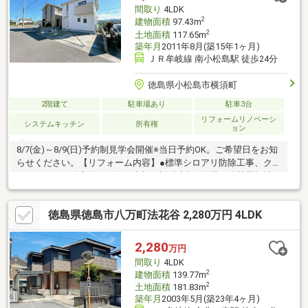
間取り
4LDK
2
建物面積
97.43m
2
土地面積
117.65m
築年月
2011年8月(築15年1ヶ月)
ＪＲ牟岐線 南小松島駅 徒歩24分
徳島県小松島市横須町
2階建て
駐車場あり
駐車3台
リフォームリノベーシ
システムキッチン
所有権
ョン
8/7(金)～8/9(日)予約制見学会開催※当日予約OK。ご希望日をお知
らせください。【リフォーム内容】●標準シロアリ防除工事、ク
リーニング、鍵交換、雨漏り点検、設備点検●外構・外装屋根塗
装、外壁塗装●水回りシステムキッチン交換、トイレ交換、洗面
化粧台交換●内装クロス張替え、畳表替え、障子・襖張替え●その
徳島県徳島市八万町法花谷 2,280万円 4LDK
他設備給湯器交換、インターホン設置、火災警報器設置、照明器
具交換【おすすめポイント】・本物件は条件により住宅ローン減
税が適用されます。・シロアリ防除工事施工後5年間保証
2,280
万円
間取り
4LDK
2
建物面積
139.77m
2
土地面積
181.83m
築年月
2003年5月(築23年4ヶ月)