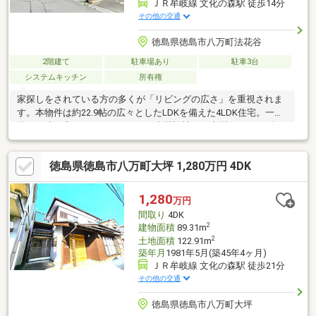
ＪＲ牟岐線 文化の森駅 徒歩14分
その他の交通
徳島県徳島市八万町法花谷
2階建て
駐車場あり
駐車3台
システムキッチン
所有権
家探しをされている方の多くが「リビングの広さ」を重視されま
す。本物件は約22.9帖の広々としたLDKを備えた4LDK住宅。一般
的な戸建住宅よりもゆとりのある空間設計で、大型ソファやダイ
ニングテーブルを配置しても十分な広さがあります。休日には家
族でゆっくり過ごしたり、ご友人を招いてホームパーティーを楽
徳島県徳島市八万町大坪 1,280万円 4DK
しんだりと、多彩な使い方が可能です。土地は約55坪、建物は約
42坪。駐車スペースは3台以上確保でき、ご家族で複数台のお車
を所有される方にもおすすめです。
1,280
万円
間取り
4DK
2
建物面積
89.31m
2
土地面積
122.91m
築年月
1981年5月(築45年4ヶ月)
ＪＲ牟岐線 文化の森駅 徒歩21分
その他の交通
徳島県徳島市八万町大坪