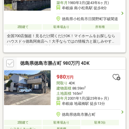
築年月
1983年3月(築43年6ヶ月)
牟岐線 南小松島駅 徒歩8分
徳島県小松島市日開野町字破閑道
2階建て
駐車場あり
所有権
全国700店舗超！見るだけ聞くだけOK！マイホームをお探しなら
ハウスドゥ徳島阿南店へ！大手ならではの情報力と親しみやすい
対応で、資金計画から購入後の細かなサポートまでトータルにお
任せください！
徳島県徳島市勝占町 980万円 4DK
980
万円
間取り
4DK
2
建物面積
88.59m
2
土地面積
165m
築年月
2001年1月(築25年8ヶ月)
牟岐線 地蔵橋駅 徒歩13分
徳島県徳島市勝占町
2階建て
駐車場あり
駐車3台
システムキッチン
所有権