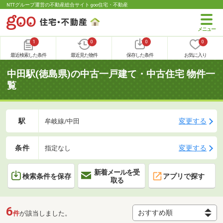
NTTグループ運営の不動産総合サイト goo住宅・不動産
1
0
0
0
最近検索した条件
最近見た物件
保存した条件
お気に入り
中田駅(徳島県)の中古一戸建て・中古住宅 物件一
覧
駅
変更する
牟岐線/中田
条件
変更する
指定なし
新着メールを受
検索条件を保存
アプリで探す
取る
6
件
が該当しました。