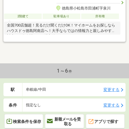
徳島県小松島市田浦町字泉川
2階建て
駐車場あり
所有権
全国700店舗超！見るだけ聞くだけOK！マイホームをお探しなら
ハウスドゥ徳島阿南店へ！大手ならではの情報力と親しみやすい
対応で、資金計画から購入後の細かなサポートまでトータルにお
任せください！
1～6
件
駅
変更する
牟岐線/中田
条件
変更する
指定なし
新着メールを受
検索条件を保存
アプリで探す
取る