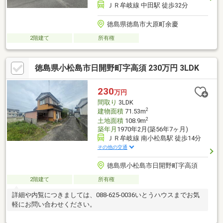
ＪＲ牟岐線 中田駅 徒歩32分
徳島県徳島市大原町余慶
2階建て
所有権
徳島県小松島市日開野町字高須 230万円 3LDK
230
万円
間取り
3LDK
2
建物面積
71.53m
2
土地面積
108.9m
築年月
1970年2月(築56年7ヶ月)
ＪＲ牟岐線 南小松島駅 徒歩14分
その他の交通
徳島県小松島市日開野町字高須
2階建て
所有権
詳細や内覧につきましては、088-625-0036いとうハウスまでお気
軽にお問い合わせください。