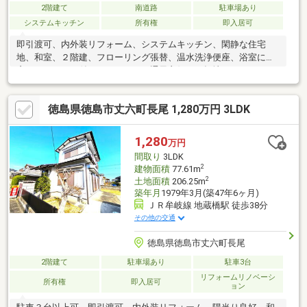
2階建て
南道路
駐車場あり
システムキッチン
所有権
即入居可
即引渡可、内外装リフォーム、システムキッチン、閑静な住宅
地、和室、２階建、フローリング張替、温水洗浄便座、浴室に
窓、ＴＶモニタ付インターホン、通風良好、平坦地
徳島県徳島市丈六町長尾 1,280万円 3LDK
1,280
万円
間取り
3LDK
2
建物面積
77.61m
2
土地面積
206.25m
築年月
1979年3月(築47年6ヶ月)
ＪＲ牟岐線 地蔵橋駅 徒歩38分
その他の交通
徳島県徳島市丈六町長尾
2階建て
駐車場あり
駐車3台
リフォームリノベーシ
所有権
即入居可
ョン