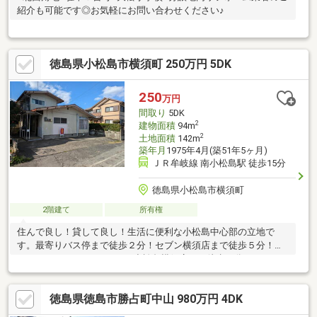
紹介も可能です◎お気軽にお問い合わせください♪
徳島県小松島市横須町 250万円 5DK
250
万円
間取り
5DK
2
建物面積
94m
2
土地面積
142m
築年月
1975年4月(築51年5ヶ月)
ＪＲ牟岐線 南小松島駅 徒歩15分
徳島県小松島市横須町
2階建て
所有権
住んで良し！貸して良し！生活に便利な小松島中心部の立地で
す。最寄りバス停まで徒歩２分！セブン横須店まで徒歩５分！
（350ｍ）ファミリーマート小松島横須店まで徒歩３分！（210
ｍ）
徳島県徳島市勝占町中山 980万円 4DK