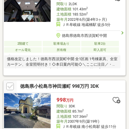
間取り
2LDK
2
建物面積
101.43m
2
土地面積
183.52m
築年月
2022年6月(築4年3ヶ月)
ＪＲ牟岐線 地蔵橋駅 徒歩5分
徳島県徳島市西須賀町中開
2階建て
駐車場あり
駐車2台
オール電化
所有権
即入居可
価格改定しました！徳島市西須賀町中開 全1区画 1号棟家具、全室
カーテン、全室照明付き！◇本日案内可能◇＼ここに注目／・
LDK合わせて22.75帖！・家の顔となるような8.75帖の【haco
庭】・成長に合わせて可変できる子供部屋・市内にも南方面にも
又、駅も近くアクセス◎・全居室南向き・セパレートキッチン
徳島県小松島市神田瀬町 998万円 3DK
【お電話が苦手な方でも、安心なネット予約可能！】ネット上だ
と不安... 「プロ目線で見る、ハウスメーカーの建売」を現地で体
感しませんか。現地に足を運んでこそ感じられる安心と納得があ
998
万円
ります。「来場予約」または「下部のカレンダー」より、簡単に
間取り
3DK
ネット予約が可能です。
2
建物面積
85.7m
2
土地面積
107.36m
築年月
2007年9月(築19年)
ＪＲ牟岐線 南小松島駅 徒歩11分