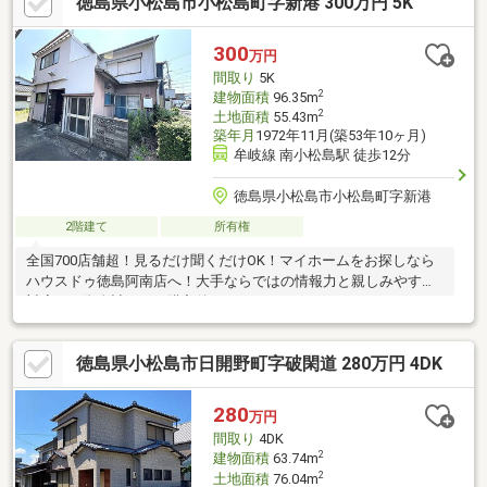
徳島県小松島市小松島町字新港 300万円 5K
300
万円
間取り
5K
2
建物面積
96.35m
2
土地面積
55.43m
築年月
1972年11月(築53年10ヶ月)
牟岐線 南小松島駅 徒歩12分
徳島県小松島市小松島町字新港
2階建て
所有権
全国700店舗超！見るだけ聞くだけOK！マイホームをお探しなら
ハウスドゥ徳島阿南店へ！大手ならではの情報力と親しみやすい
対応で、資金計画から購入後の細かなサポートまでトータルにお
任せください！
徳島県小松島市日開野町字破閑道 280万円 4DK
280
万円
間取り
4DK
2
建物面積
63.74m
2
土地面積
76.04m