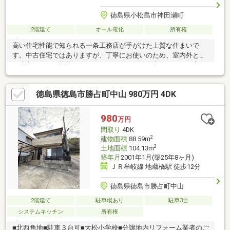
徳島県小松島市神田瀬町
2階建て
オール電化
所有権
高い住宅性能で知られる一条工務店が手がけた上質な住まいで
す。中古住宅ではありますが、丁寧にお使いのため、室内外とも
に大変きれいな状態を保っています。一条工務店ならではの高気
密・高断熱仕様により、四季を通して快適な室内環境を実現。延
床約85㎡のコンパクトながらも空間設計に工夫があり、無理のな
徳島県徳島市勝占町中山 980万円 4DK
いサイズ感で心地よく暮らせる一邸です。単身・ご夫婦・少人数
のご家庭におすすめの、性能住宅ならではの安心と快適さが感じ
られます。
980
万円
間取り
4DK
2
建物面積
88.59m
2
土地面積
104.13m
築年月
2001年1月(築25年8ヶ月)
ＪＲ牟岐線 地蔵橋駅 徒歩12分
徳島県徳島市勝占町中山
2階建て
駐車場あり
駐車3台
システムキッチン
所有権
■北西角地■駐車３台可■大松小学校■分譲地内リフォーム業者のご