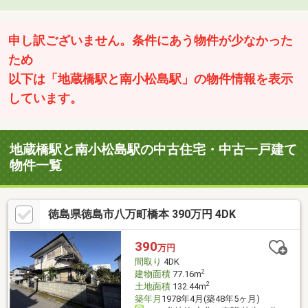
申し訳ございません。条件にあう物件が少なかった
ため
以下は「地蔵橋駅と南小松島駅」の物件情報を表示
しています。
地蔵橋駅と南小松島駅の中古住宅・中古一戸建て
物件一覧
徳島県徳島市八万町橋本 390万円 4DK
390
万円
間取り
4DK
2
建物面積
77.16m
2
土地面積
132.44m
築年月
1978年4月(築48年5ヶ月)