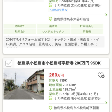
築年月
1995年5月(築31年4ヶ月)
ＪＲ牟岐線 文化の森駅 徒歩18分
その他の交通
徳島県徳島市大谷町新堤
2階建て
南道路
駐車場あり
駐車2台
システムキッチン
所有権
2026年9月リフォーム完了予定！キッチン・風呂・洗面台・トイ
レ新調、クロス貼替、畳表替え、美装、全面塗装、外構工事（駐
車場拡幅）
徳島県小松島市小松島町字新港 280万円 9SDK
280
万円
間取り
9SDK
2
建物面積
205.42m
2
土地面積
128.79m
築年月
1977年10月(築48年11ヶ月)
ＪＲ牟岐線 南小松島駅 徒歩13分
徳島県小松島市小松島町字新港