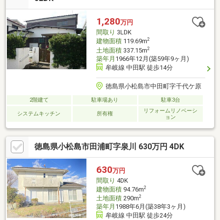
1,280
万円
間取り
3LDK
2
建物面積
119.69m
2
土地面積
337.15m
築年月
1966年12月(築59年9ヶ月)
牟岐線 中田駅 徒歩14分
徳島県小松島市中田町字千代ケ原
2階建て
駐車場あり
駐車3台
リフォームリノベーシ
システムキッチン
所有権
ョン
徳島県小松島市田浦町字泉川 630万円 4DK
630
万円
間取り
4DK
2
建物面積
94.76m
2
土地面積
290m
築年月
1988年6月(築38年3ヶ月)
牟岐線 中田駅 徒歩24分