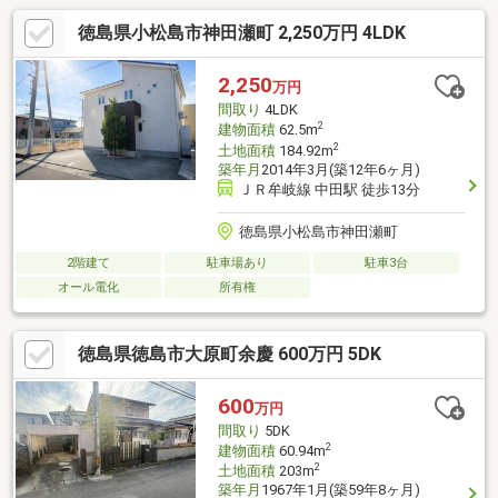
徳島県小松島市神田瀬町 2,250万円 4LDK
2,250
万円
間取り
4LDK
2
建物面積
62.5m
2
土地面積
184.92m
築年月
2014年3月(築12年6ヶ月)
ＪＲ牟岐線 中田駅 徒歩13分
徳島県小松島市神田瀬町
2階建て
駐車場あり
駐車3台
オール電化
所有権
徳島県徳島市大原町余慶 600万円 5DK
600
万円
間取り
5DK
2
建物面積
60.94m
2
土地面積
203m
築年月
1967年1月(築59年8ヶ月)