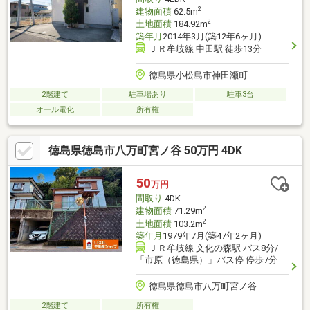
2
建物面積
62.5m
2
土地面積
184.92m
築年月
2014年3月(築12年6ヶ月)
ＪＲ牟岐線 中田駅 徒歩13分
徳島県小松島市神田瀬町
2階建て
駐車場あり
駐車3台
オール電化
所有権
徳島県徳島市八万町宮ノ谷 50万円 4DK
50
万円
間取り
4DK
2
建物面積
71.29m
2
土地面積
103.2m
築年月
1979年7月(築47年2ヶ月)
ＪＲ牟岐線 文化の森駅 バス8分/
「市原（徳島県）」バス停 停歩7分
徳島県徳島市八万町宮ノ谷
2階建て
所有権