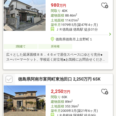
980
万円
間取り
4DK
2
建物面積
88.46m
2
土地面積
114.01m
築年月
1979年5月(築47年4ヶ月)
ＪＲ徳島線 徳島駅 徒歩31分
徳島県徳島市上吉野町１
2階建て
所有権
広々とした延床面積８８．４６㎡で居住スペースにゆとり充分●
スーパーマーケット、学校近く好立地●お気軽にお問合せくださ
い●
徳島県阿南市富岡町東池田口 2,250万円 6SK
2,250
万円
間取り
6SK
2
建物面積
89m
2
土地面積
353.36m
築年月
2005年3月(築21年6ヶ月)
ＪＲ牟岐線 阿南駅 徒歩9分