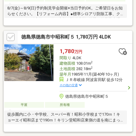
8/7(金)～8/9(日)予約制見学会開催※当日予約OK。ご希望日をお知
らせください。【リフォーム内容】●標準シロアリ防除工事、ク
リーニング、鍵交換、雨漏り点検、設備点検●外構・外装駐車場
拡張●水回りシステムキッチン交換、ユニットバス交換、トイレ
交換、洗面化粧台交換●内装間取変更、シューズボックス交換、
徳島県徳島市中昭和町５ 1,780万円 4LDK
クロス張替え、畳表替え、障子・襖張替え●その他設備給湯器交
換、インターホン設置、火災警報器設置、照明器具交換【おすす
めポイント】・本物件は条件により住宅ローン減税が適用されま
1,780
万円
す。・シロアリ防除工事施工後5年間保証
間取り
4LDK
2
建物面積
108.01m
2
土地面積
282.18m
築年月
1985年11月(築40年10ヶ月)
ＪＲ牟岐線 阿波富田駅 徒歩12分
その他の交通
徳島県徳島市中昭和町５
平屋
所有権
徒歩圏内に小・中学校、スーパー有！昭和小学校まで170ｍ！キ
ョーエイ昭和店まで190ｍ！キリン堂昭和店東側の道を南にまっ
すぐ下れば物件すぐです(^^)