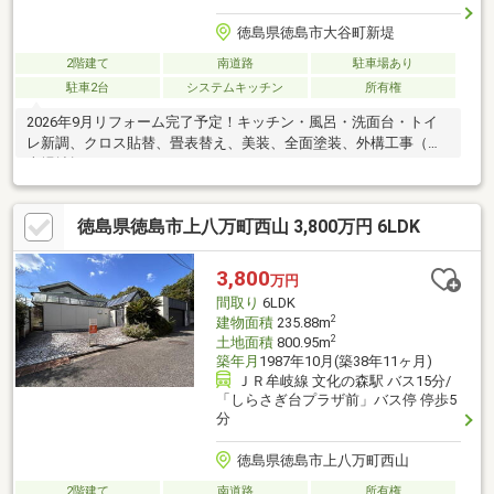
徳島県徳島市大谷町新堤
2階建て
南道路
駐車場あり
駐車2台
システムキッチン
所有権
2026年9月リフォーム完了予定！キッチン・風呂・洗面台・トイ
レ新調、クロス貼替、畳表替え、美装、全面塗装、外構工事（駐
車場拡幅）
徳島県徳島市上八万町西山 3,800万円 6LDK
3,800
万円
間取り
6LDK
2
建物面積
235.88m
2
土地面積
800.95m
築年月
1987年10月(築38年11ヶ月)
ＪＲ牟岐線 文化の森駅 バス15分/
「しらさぎ台プラザ前」バス停 停歩5
分
徳島県徳島市上八万町西山
2階建て
南道路
所有権