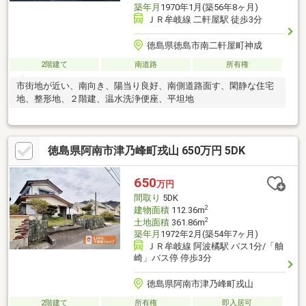
築年月
1970年1月(築56年8ヶ月)
ＪＲ牟岐線 二軒屋駅 徒歩3分
徳島県徳島市南二軒屋町神成
2階建て
南道路
所有権
市街地が近い、南向き、陽当り良好、南側道路面す、閑静な住宅
地、整形地、２階建、温水洗浄便座、平坦地
徳島県阿南市津乃峰町戎山 650万円 5DK
650
万円
間取り
5DK
2
建物面積
112.36m
2
土地面積
361.86m
築年月
1972年2月(築54年7ヶ月)
ＪＲ牟岐線 阿波橘駅 バス1分/「舳
崎」バス停 停歩3分
徳島県阿南市津乃峰町戎山
2階建て
所有権
即入居可