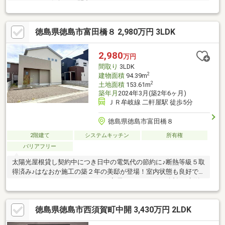
すめです。お気軽にお問合せくださいませ！
徳島県徳島市富田橋８ 2,980万円 3LDK
2,980
万円
間取り
3LDK
2
建物面積
94.39m
2
土地面積
153.61m
築年月
2024年3月(築2年6ヶ月)
ＪＲ牟岐線 二軒屋駅 徒歩5分
徳島県徳島市富田橋８
2階建て
システムキッチン
所有権
バリアフリー
太陽光屋根貸し契約中につき日中の電気代の節約に♪断熱等級５取
得済み♪はなおか施工の築２年の美邸が登場！室内状態も良好で、
リフォーム不要のためそのままご入居いただけます。近年は新築
価格や住宅ローン金利の上昇が続く中、状態の良い築浅住宅をお
得に購入できるチャンスです。こだわり設備や充実した収納、快
徳島県徳島市西須賀町中開 3,430万円 2LDK
適な住環境も魅力♪「新築は予算的に厳しい…」という方にもおす
すめの一邸です。利便性の高いエリアでは希少な築浅戸建となり