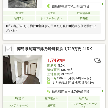
徳島県徳島市八万町法花谷
2階建て
南道路
駐車場あり
駐車2台
システムキッチン
所有権
■広い納戸のある物件■南向きで日当たり良好■閑静な住宅街にご
ざいます
徳島県阿南市津乃峰町長浜 1,749万円 4LDK
1,749
万円
間取り
4LDK
2
建物面積
135.7m
2
土地面積
237.23m
築年月
1992年5月(築34年4ヶ月)
ＪＲ牟岐線 阿波橘駅 徒歩12分
徳島県阿南市津乃峰町長浜
2階建て
駐車場あり
駐車3台
リフォームリノベーシ
システムキッチン
所有権
ョン