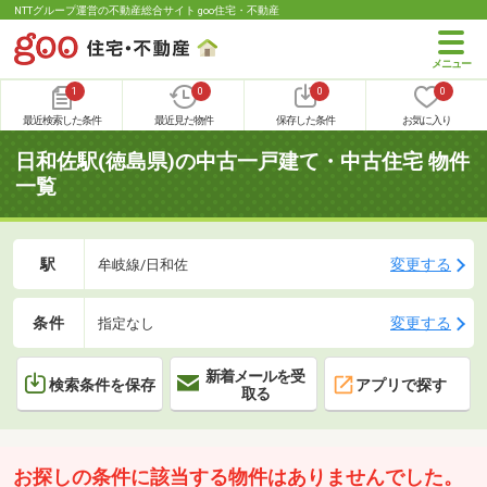
NTTグループ運営の不動産総合サイト goo住宅・不動産
1
0
0
0
最近検索した条件
最近見た物件
保存した条件
お気に入り
日和佐駅(徳島県)の中古一戸建て・中古住宅 物件
一覧
駅
変更する
牟岐線/日和佐
条件
変更する
指定なし
新着メールを受
検索条件を保存
アプリで探す
取る
お探しの条件に該当する物件はありませんでした。