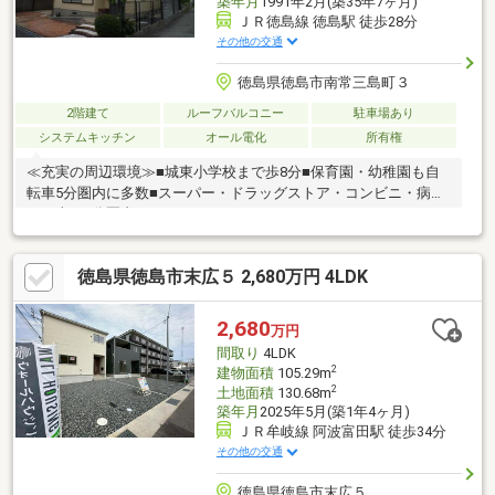
築年月
1991年2月(築35年7ヶ月)
ＪＲ徳島線 徳島駅 徒歩28分
その他の交通
徳島県徳島市南常三島町３
2階建て
ルーフバルコニー
駐車場あり
システムキッチン
オール電化
所有権
≪充実の周辺環境≫■城東小学校まで歩8分■保育園・幼稚園も自
転車5分圏内に多数■スーパー・ドラッグストア・コンビニ・病院
まで車で5分圏内
徳島県徳島市末広５ 2,680万円 4LDK
2,680
万円
間取り
4LDK
2
建物面積
105.29m
2
土地面積
130.68m
築年月
2025年5月(築1年4ヶ月)
ＪＲ牟岐線 阿波富田駅 徒歩34分
その他の交通
徳島県徳島市末広５