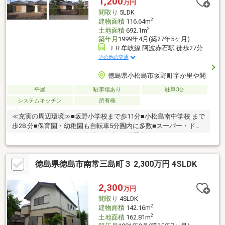
1,200
万円
間取り
5LDK
2
建物面積
116.64m
2
土地面積
692.1m
築年月
1999年4月(築27年5ヶ月)
ＪＲ牟岐線 阿波赤石駅 徒歩27分
その他の交通
徳島県小松島市坂野町字か里や開
平屋
駐車場あり
駐車3台
システムキッチン
所有権
≪充実の周辺環境≫■坂野小学校まで歩11分■小松島南中学校 まで
歩28.分■保育園・幼稚園も自転車5分圏内に多数■スーパー・ドラ
ッグストア・コンビニ・病院まで車で5分圏内
徳島県徳島市南常三島町３ 2,300万円 4SLDK
2,300
万円
間取り
4SLDK
2
建物面積
142.16m
2
土地面積
162.81m