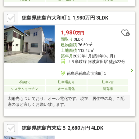
徳島県徳島市大和町１ 1,980万円 3LDK
1,980
万円
間取り
3LDK
2
建物面積
76.59m
2
土地面積
112.42m
築年月
2023年1月(築3年8ヶ月)
ＪＲ牟岐線 阿波富田駅 徒歩22分
徳島県徳島市大和町１
2階建て
駐車場あり
駐車2台
システムキッチン
オール電化
所有権
太陽光もついており、オール電化です。現在、居住中の為、ご配
慮のほど宜しくお願い致します。
徳島県徳島市末広５ 2,680万円 4LDK