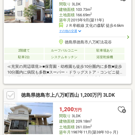
間取り
3LDK
2
建物面積
103.73m
2
土地面積
166.69m
築年月
2015年9月(築11年)
ＪＲ牟岐線 文化の森駅 徒歩4.6km
その他の交通
徳島県徳島市八万町法花谷
2階建て
ルーフバルコニー
駐車場あり
駐車2台
システムキッチン
浴室乾燥機
≪充実の周辺環境≫■保育園・幼稚園も徒歩10分圏内に多数■徒歩
10分圏内に病院も多数■スーパー・ドラッグストア・コンビニ徒
歩5分圏内≪収納豊富な住みやすい間取り≫■収納豊富な3LDK■雨
でも安心のインナーバルコニー本日ご案内可能です♪
徳島県徳島市上八万町西山 1,200万円 3LDK
1,200
万円
間取り
3LDK
2
建物面積
209.18m
2
土地面積
261.03m
築年月
1987年11月(築38年10ヶ月)