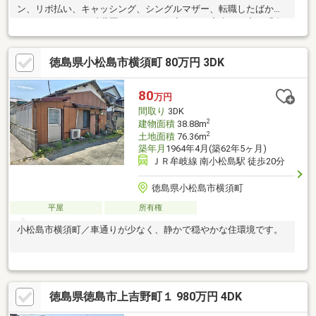
ン、リボ払い、キャッシング、シングルマザー、転職したばか
り、クレジットの延滞歴があるなど住宅ローン審査が不安、「自
分は無理かも…」という方ほどご相談ください！▼審査通過例・
年収300万＋車ローン／勤続1年→通過・年収260万／シングル／
徳島県小松島市横須町 80万円 3DK
カード残債→通過・転職4ヶ月／頭金0→通過・自営業2年目→補
足資料＆補足説明で通過・パート3年目/年収180万円→承無理な営
業はいたしません。通る方法を一緒に探します。087-810-3147／
80
万円
【見学予約】からも受付中
間取り
3DK
2
建物面積
38.88m
2
土地面積
76.36m
築年月
1964年4月(築62年5ヶ月)
ＪＲ牟岐線 南小松島駅 徒歩20分
徳島県小松島市横須町
平屋
所有権
小松島市横須町／車通りが少なく、静かで穏やかな住環境です。
徳島県徳島市上吉野町１ 980万円 4DK