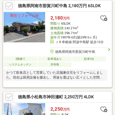
徳島県阿南市那賀川町中島 2,180万円 6SLDK
2,180
万円
間取り
6SLDK
2
建物面積
243.21m
2
土地面積
396.71m
築年月
1997年4月(築29年5ヶ月)
ＪＲ牟岐線 阿波中島駅 徒歩13分
徳島県阿南市那賀川町中島
2階建て
駐車場あり
駐車3台
システムキッチン
所有権
かつて飲食店として営業していた店舗兼住宅をリフォームしまし
た。現在は厨房設備を撤去し、用途を選ばない広々とした空間へ
生まれ変わっています。店舗や事務所はもちろん、趣味のスペー
スや二世帯住宅への活用もご検討いただけます。住居部分はゆと
りの4LDK、駐車場も約5台分を確保しており、事業用と居住用を
徳島県小松島市神田瀬町 2,250万円 4LDK
両立したい方にもおすすめです。
2,250
万円
間取り
4LDK