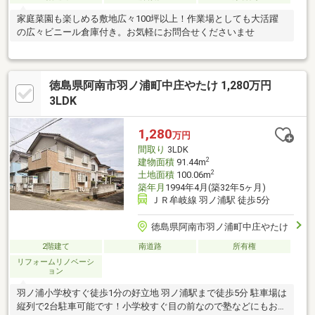
家庭菜園も楽しめる敷地広々100坪以上！作業場としても大活躍
の広々ビニール倉庫付き。お気軽にお問合せくださいませ
徳島県阿南市羽ノ浦町中庄やたけ 1,280万円
3LDK
1,280
万円
間取り
3LDK
2
建物面積
91.44m
2
土地面積
100.06m
築年月
1994年4月(築32年5ヶ月)
ＪＲ牟岐線 羽ノ浦駅 徒歩5分
徳島県阿南市羽ノ浦町中庄やたけ
2階建て
南道路
所有権
リフォームリノベーシ
ョン
羽ノ浦小学校すぐ徒歩1分の好立地 羽ノ浦駅まで徒歩5分 駐車場は
縦列で2台駐車可能です！小学校すぐ目の前なので塾などにもおす