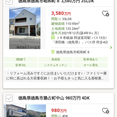
徳島県徳島市昭和町８ 3,580万円 3SLDK
3,580
万円
間取り
3SLDK
2
建物面積
110.95m
2
土地面積
132.26m
築年月
2021年12月(築4年9ヶ月)
ＪＲ牟岐線 阿波富田駅 バス13分/
「津田橋（徳島県）」バス停 停歩4分
徳島県徳島市昭和町８
2階建て
南道路
駐車場あり
駐車3台
システムキッチン
オール電化
・リフォーム済みですぐにお住まいいただけます♪・ファミリー層
に特に喜ばれる大容量収納！・お子様もきっと気に入る屋根裏収
納・日当たりも良く快適な生活が送れます♪
徳島県徳島市勝占町中山 980万円 4DK
980
万円
間取り
4DK