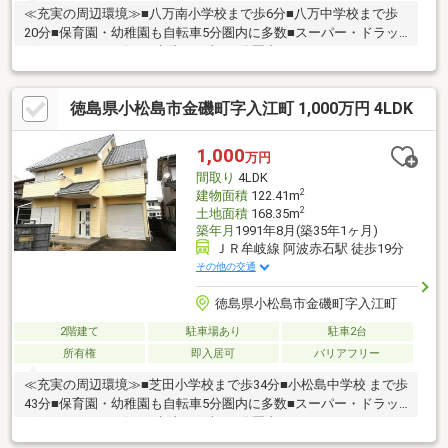
≪充実の周辺環境≫■八万南小学校まで歩6分■八万中学校まで歩
20分■保育園・幼稚園も自転車5分圏内に多数■スーパー・ドラッ
グストア・コンビニ・病院まで車で5分圏内
徳島県小松島市金磯町字入江町 1,000万円 4LDK
1,000
万円
間取り
4LDK
2
建物面積
122.41m
2
土地面積
168.35m
築年月
1991年8月(築35年1ヶ月)
ＪＲ牟岐線 阿波赤石駅 徒歩19分
その他の交通
徳島県小松島市金磯町字入江町
2階建て
駐車場あり
駐車2台
所有権
即入居可
バリアフリー
≪充実の周辺環境≫■芝田小学校まで歩34分■小松島中学校 まで歩
43分■保育園・幼稚園も自転車5分圏内に多数■スーパー・ドラッ
グストア・コンビニ・病院まで車で5分圏内