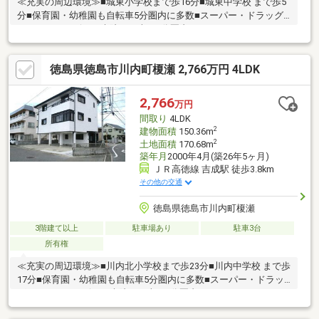
≪充実の周辺環境≫■城東小学校まで歩16分■城東中学校 まで歩5
分■保育園・幼稚園も自転車5分圏内に多数■スーパー・ドラッグ
ストア・コンビニ・病院まで車で5分圏内
徳島県徳島市川内町榎瀬 2,766万円 4LDK
2,766
万円
間取り
4LDK
2
建物面積
150.36m
2
土地面積
170.68m
築年月
2000年4月(築26年5ヶ月)
ＪＲ高徳線 吉成駅 徒歩3.8km
その他の交通
徳島県徳島市川内町榎瀬
3階建て以上
駐車場あり
駐車3台
所有権
≪充実の周辺環境≫■川内北小学校まで歩23分■川内中学校 まで歩
17分■保育園・幼稚園も自転車5分圏内に多数■スーパー・ドラッ
グストア・コンビニ・病院まで車で5分圏内