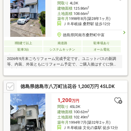
間取り
4LDK
2
建物面積
125.86m
2
土地面積
108.66m
築年月
1998年8月(築28年1ヶ月)
ＪＲ牟岐線 桑野駅 徒歩12分
徳島県阿南市桑野町中富
3階建て以上
南道路
駐車場あり
駐車3台
システムキッチン
オール電化
2026年9月末ごろリフォーム完成予定です。ユニットバスの新調
等、内装、外装ともにリフォーム予定で、ご購入後はすぐに快適
な新生活をスタートできます。築28年ながら室内はきれいに生ま
れ変わり、駐車場は3台分を確保。ご家族の車はもちろん、来客時
にも便利です。津波警戒区域外に位置しており、安心感のある住
徳島県徳島市八万町法花谷 1,200万円 4SLDK
環境も魅力。コンパクトながらもファミリー世帯にもおすすめの
一邸です。■2026年9月 リフォーム完成予定■洋室：床重ね張
り、クロス張替え 和室：クロス張替え、襖・障子張替え、畳表
1,200
万円
替え LDK：床重ね張り、クロス張替え ユニットバス：新調
間取り
4SLDK
洗面台：新調IH：新調 その他内装工事、外構工事
2
建物面積
100.62m
2
土地面積
102.49m
築年月
1994年7月(築32年2ヶ月)
ＪＲ牟岐線 文化の森駅 徒歩12分