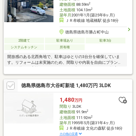
2
建物面積
88.59m
2
土地面積
104.13m
築年月
2001年1月(築25年8ヶ月)
ＪＲ牟岐線 地蔵橋駅 徒歩18分
徳島県徳島市勝占町中山
2階建て
駐車場あり
駐車3台
システムキッチン
所有権
開放感のある北西角地で、駐車はゆとりの3台分を確保していま
す。リフォームは未実施のため、間取りや内装を自由にプランニ
ング可能。ご家族のライフスタイルに合わせたリフォーム提案も
承ります。立地・環境・自由度を重視する方におすすめの一邸で
す
徳島県徳島市大谷町新堤 1,480万円 3LDK
1,480
万円
間取り
3LDK
2
建物面積
91.9m
2
土地面積
111.92m
築年月
1995年5月(築31年4ヶ月)
ＪＲ牟岐線 文化の森駅 徒歩18分
その他の交通