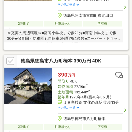
その他の交通
徳島県阿南市富岡町東池田口
2階建て
駐車場あり
所有権
≪充実の周辺環境≫■富岡小学校まで歩21分■阿南中学校 まで歩
30分■保育園・幼稚園も自転車5分圏内に多数■スーパー・ドラッ
グストア・コンビニ・病院まで車で5分圏内
徳島県徳島市八万町橋本 390万円 4DK
390
万円
間取り
4DK
2
建物面積
77.16m
2
土地面積
132.44m
築年月
1978年4月(築48年5ヶ月)
ＪＲ牟岐線 文化の森駅 徒歩13分
その他の交通
徳島県徳島市八万町橋本
2階建て
駐車場あり
所有権