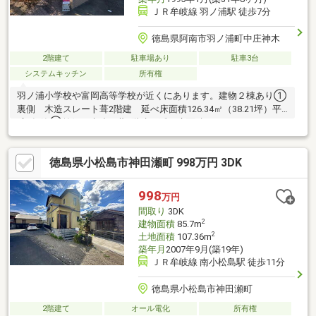
ＪＲ牟岐線 羽ノ浦駅 徒歩7分
徳島県阿南市羽ノ浦町中庄神木
2階建て
駐車場あり
駐車3台
システムキッチン
所有権
羽ノ浦小学校や富岡高等学校が近くにあります。建物２棟あり①
裏側 木造スレート葺2階建 延べ床面積126.34㎡（38.21坪）平
成7年築②前側 木造瓦葺2階建 延べ床面積138.46㎡（41.88
坪）平成17年築羽ノ浦駅まで徒歩７分（500ｍ）羽ノ浦小学校ま
で徒歩２分（130ｍ）富岡東高等学校まで徒歩４分（350ｍ）デイ
徳島県小松島市神田瀬町 998万円 3DK
リーマート羽ノ浦店まで徒歩１１分（750ｍ）※近くにも土地あり
※駐車場などに必要でしたら一緒にお付けしてお譲りします。●羽
ノ浦町中庄とい添26番1（雑種地）261㎡（78.95坪）市街化調整
998
万円
区域裏の家と庭は地下水利用裏の家は石油ボイラー、浄化槽前の
間取り
3DK
家はエコキュート、浄化槽NTT電柱あり敷地料あり
2
建物面積
85.7m
2
土地面積
107.36m
築年月
2007年9月(築19年)
ＪＲ牟岐線 南小松島駅 徒歩11分
徳島県小松島市神田瀬町
2階建て
オール電化
所有権