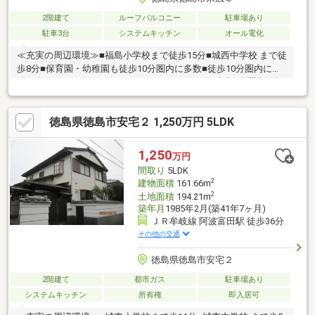
2階建て
ルーフバルコニー
駐車場あり
駐車3台
システムキッチン
オール電化
≪充実の周辺環境≫■福島小学校まで徒歩15分■城西中学校 まで徒
歩8分■保育園・幼稚園も徒歩10分圏内に多数■徒歩10分圏内に病
院も多数■スーパー・ドラッグストア・コンビニ徒歩5分圏内≪収
納豊富な住みやすい間取り≫■収納豊富な4LDK■車2台駐車可
■LDK16帖+和室4.5帖■全室収納付■雨でも安心のインナーバルコ
徳島県徳島市安宅２ 1,250万円 5LDK
ニー≪安心の住宅性能≫■高断熱×耐震等級3×低価格の新築住宅!■
住宅性能表示制度7項目で最高等級取得!■地盤保証＋建物保証有■
定期点検付でアフターサービス充実♪本日ご案内可能です♪
1,250
万円
間取り
5LDK
2
建物面積
161.66m
2
土地面積
194.21m
築年月
1985年2月(築41年7ヶ月)
ＪＲ牟岐線 阿波富田駅 徒歩36分
その他の交通
徳島県徳島市安宅２
2階建て
都市ガス
駐車場あり
システムキッチン
所有権
即入居可