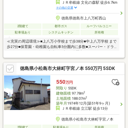
ＪＲ牟岐線 文化の森駅 徒歩6.7km
その他の交通
徳島県徳島市上八万町西山
2階建て
都市ガス
ルーフバルコニー
駐車場あり
システムキッチン
所有権
≪充実の周辺環境≫■上八万小学校まで歩38分■中上八万学校 まで
歩27分■保育園・幼稚園も自転車5分圏内に多数■スーパー・ドラ
ッグストア・コンビニ・病院まで車で5分圏内
徳島県小松島市大林町字宮ノ本 550万円 5SDK
550
万円
間取り
5SDK
2
建物面積
97.78m
2
土地面積
188.07m
築年月
1974年12月(築51年9ヶ月)
ＪＲ牟岐線 立江駅 徒歩13分
徳島県小松島市大林町字宮ノ本
2階建て
駐車場あり
所有権