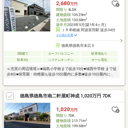
2,680
万円
間取り
4LDK
2
建物面積
105.29m
2
土地面積
130.68m
築年月
2025年5月(築1年4ヶ月)
ＪＲ牟岐線 阿波富田駅 徒歩34分
その他の交通
徳島県徳島市末広５
2階建て
ルーフバルコニー
駐車場あり
駐車3台
システムキッチン
オール電化
≪充実の周辺環境≫■福島小学校まで徒歩15分■城西中学校 まで徒
歩8分■保育園・幼稚園も徒歩10分圏内に多数■徒歩10分圏内に病
院も多数■スーパー・ドラッグストア・コンビニ徒歩5分圏内≪収
納豊富な住みやすい間取り≫■収納豊富な4LDK■車2台駐車可
■LDK16帖+和室4.5帖■全室収納付■雨でも安心のインナーバルコ
徳島県徳島市南二軒屋町神成 1,020万円 7DK
ニー≪安心の住宅性能≫■高断熱×耐震等級3×低価格の新築住宅!■
住宅性能表示制度7項目で最高等級取得!■地盤保証＋建物保証有■
定期点検付でアフターサービス充実♪本日ご案内可能です♪
1,020
万円
間取り
7DK
2
建物面積
213.71m
2
土地面積
199.68m