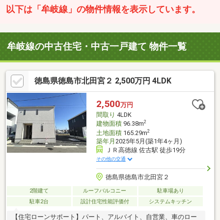
以下は「牟岐線」の物件情報を表示しています。
牟岐線の中古住宅・中古一戸建て 物件一覧
徳島県徳島市北田宮２ 2,500万円 4LDK
2,500
万円
間取り
4LDK
2
建物面積
96.38m
2
土地面積
165.29m
築年月
2025年5月(築1年4ヶ月)
ＪＲ高徳線 佐古駅 徒歩19分
その他の交通
徳島県徳島市北田宮２
2階建て
ルーフバルコニー
駐車場あり
駐車2台
設計住宅性能評価付
システムキッチン
【住宅ローンサポート】パート、アルバイト、自営業、車のロー