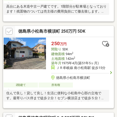
高台にある木造中古一戸建てです。1階部分が駐車場となっており
ます！残置物のついては売主様の費用負担にて撤去致します。お
気軽にお問合せくださいませ。
徳島県小松島市横須町 250万円 5DK
250
万円
間取り
5DK
2
建物面積
94m
2
土地面積
142m
築年月
1975年4月(築51年5ヶ月)
ＪＲ牟岐線 南小松島駅 徒歩15分
徳島県小松島市横須町
2階建て
所有権
住んで良し！貸して良し！生活に便利な小松島中心部の立地で
す。最寄りバス停まで徒歩２分！セブン横須店まで徒歩５分！
（350ｍ）ファミリーマート小松島横須店まで徒歩３分！（210
ｍ）