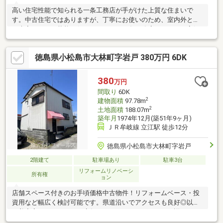
高い住宅性能で知られる一条工務店が手がけた上質な住まいで
す。中古住宅ではありますが、丁寧にお使いのため、室内外とも
に大変きれいな状態を保っています。一条工務店ならではの高気
密・高断熱仕様により、四季を通して快適な室内環境を実現。延
床約85㎡のコンパクトながらも空間設計に工夫があり、無理のな
徳島県小松島市大林町字岩戸 380万円 6DK
いサイズ感で心地よく暮らせる一邸です。単身・ご夫婦・少人数
のご家庭におすすめの、性能住宅ならではの安心と快適さが感じ
られます。
380
万円
間取り
6DK
2
建物面積
97.78m
2
土地面積
188.07m
築年月
1974年12月(築51年9ヶ月)
ＪＲ牟岐線 立江駅 徒歩12分
徳島県小松島市大林町字岩戸
2階建て
駐車場あり
駐車3台
リフォームリノベーシ
所有権
ョン
店舗スペース付きのお手頃価格中古物件！リフォームベース・投
資用など幅広く検討可能です。県道沿いでアクセスも良好◎以前
は美容室をされており、店舗のスペースがございます。詳細はお
気軽にフィールズ（088-624-8828）までお問合せください♪