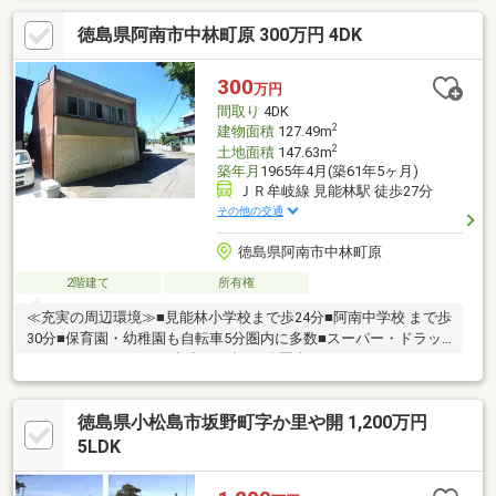
徳島県阿南市中林町原 300万円 4DK
300
万円
間取り
4DK
2
建物面積
127.49m
2
土地面積
147.63m
築年月
1965年4月(築61年5ヶ月)
ＪＲ牟岐線 見能林駅 徒歩27分
その他の交通
徳島県阿南市中林町原
2階建て
所有権
≪充実の周辺環境≫■見能林小学校まで歩24分■阿南中学校 まで歩
30分■保育園・幼稚園も自転車5分圏内に多数■スーパー・ドラッ
グストア・コンビニ・病院まで車で5分圏内
徳島県小松島市坂野町字か里や開 1,200万円
5LDK