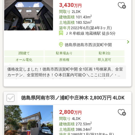
ます。まずはお気軽にお問い合わせください。
3,430
万円
間取り
2LDK
2
建物面積
101.43m
2
土地面積
183.52m
築年月
2022年6月(築4年3ヶ月)
ＪＲ牟岐線 地蔵橋駅 徒歩5分
徳島県徳島市西須賀町中開
2階建て
駐車場あり
駐車2台
オール電化
所有権
即入居可
価格改定しました！徳島市西須賀町中開 全1区画 1号棟家具、全室
カーテン、全室照明付き！◇本日案内可能◇＼ここに注目／・
LDK合わせて22.75帖！・家の顔となるような8.75帖の【haco
庭】・成長に合わせて可変できる子供部屋・市内にも南方面にも
又、駅も近くアクセス◎・全居室南向き・セパレートキッチン
徳島県阿南市羽ノ浦町中庄神木 2,800万円 4LDK
【お電話が苦手な方でも、安心なネット予約可能！】ネット上だ
と不安... 「プロ目線で見る、ハウスメーカーの建売」を現地で体
感しませんか。現地に足を運んでこそ感じられる安心と納得があ
2,800
万円
ります。「来場予約」または「下部のカレンダー」より、簡単に
間取り
4LDK
ネット予約が可能です。
2
建物面積
272.53m
2
土地面積
386.34m
築年月
1995年1月(築31年8ヶ月)