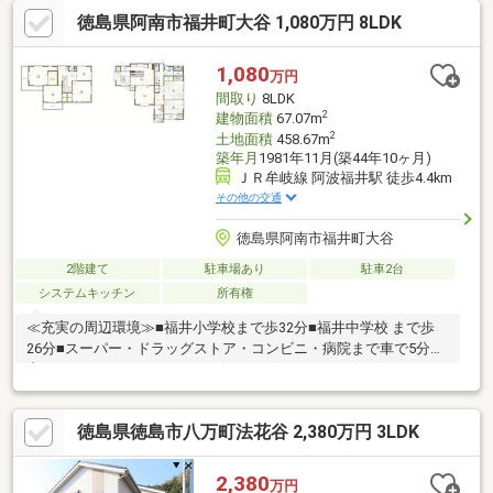
徳島県阿南市福井町大谷 1,080万円 8LDK
1,080
万円
間取り
8LDK
2
建物面積
67.07m
2
土地面積
458.67m
築年月
1981年11月(築44年10ヶ月)
ＪＲ牟岐線 阿波福井駅 徒歩4.4km
その他の交通
徳島県阿南市福井町大谷
2階建て
駐車場あり
駐車2台
システムキッチン
所有権
≪充実の周辺環境≫■福井小学校まで歩32分■福井中学校 まで歩
26分■スーパー・ドラッグストア・コンビニ・病院まで車で5分圏
内
徳島県徳島市八万町法花谷 2,380万円 3LDK
2,380
万円