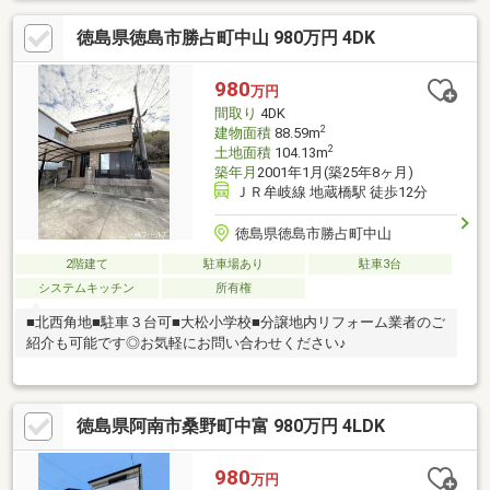
徳島県徳島市勝占町中山 980万円 4DK
980
万円
間取り
4DK
2
建物面積
88.59m
2
土地面積
104.13m
築年月
2001年1月(築25年8ヶ月)
ＪＲ牟岐線 地蔵橋駅 徒歩12分
徳島県徳島市勝占町中山
2階建て
駐車場あり
駐車3台
システムキッチン
所有権
■北西角地■駐車３台可■大松小学校■分譲地内リフォーム業者のご
紹介も可能です◎お気軽にお問い合わせください♪
徳島県阿南市桑野町中富 980万円 4LDK
980
万円