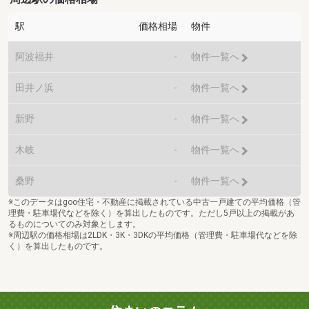
駅
価格相場
物件
阿波福井
-
物件一覧へ
田井ノ浜
-
物件一覧へ
新野
-
物件一覧へ
木岐
-
物件一覧へ
桑野
-
物件一覧へ
※このデータはgoo住宅・不動産に掲載されている中古一戸建ての平均価格（管
理費・駐車場代などを除く）を算出したものです。ただし5戸以上の掲載があ
るものについてのみ対象とします。
※周辺駅の価格相場は2LDK・3K・3DKの平均価格（管理費・駐車場代などを除
く）を算出したものです。