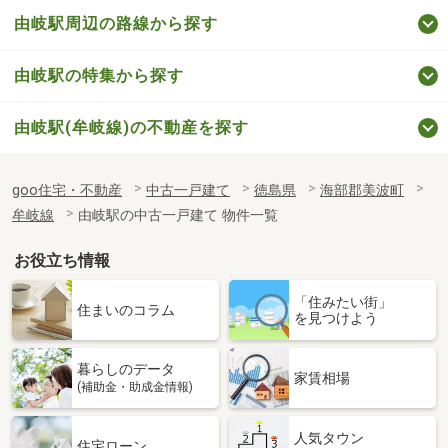
由岐駅周辺の路線から探す
由岐駅の特集から探す
由岐駅(牟岐線)の不動産を探す
goo住宅・不動産
中古一戸建て
徳島県
海部郡美波町
牟岐線
由岐駅の中古一戸建て 物件一覧
お役立ち情報
「住みたい街」
住まいのコラム
を見つけよう
暮らしのデータ
家賃相場
(補助金・助成金情報)
人気タウン
住宅ローン