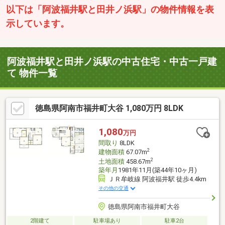
以下は「阿波福井駅と田井ノ浜駅」の物件情報を表
示しています。
阿波福井駅と田井ノ浜駅の中古住宅・中古一戸建
て 物件一覧
徳島県阿南市福井町大谷 1,080万円 8LDK
1,080
万円
間取り
8LDK
2
建物面積
67.07m
2
土地面積
458.67m
築年月
1981年11月(築44年10ヶ月)
ＪＲ牟岐線 阿波福井駅 徒歩4.4km
その他の交通
徳島県阿南市福井町大谷
2階建て
駐車場あり
駐車2台