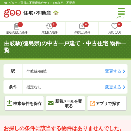
NTTグループ運営の不動産総合サイト goo住宅・不動産
1
0
0
0
最近検索した条件
最近見た物件
保存した条件
お気に入り
由岐駅(徳島県)の中古一戸建て・中古住宅 物件一
覧
駅
変更する
牟岐線/由岐
条件
変更する
指定なし
新着メールを受
検索条件を保存
アプリで探す
取る
お探しの条件に該当する物件はありませんでした。