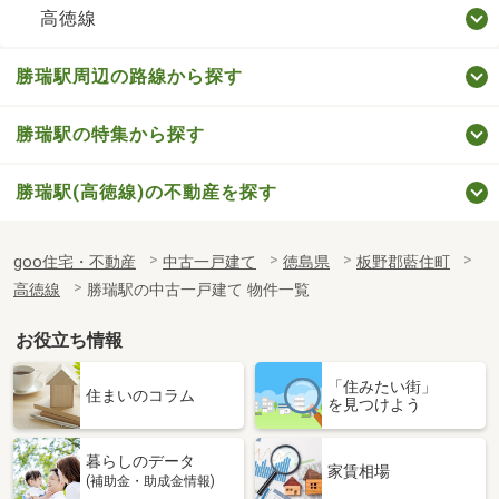
高徳線
勝瑞駅周辺の路線から探す
勝瑞駅の特集から探す
勝瑞駅(高徳線)の不動産を探す
goo住宅・不動産
中古一戸建て
徳島県
板野郡藍住町
高徳線
勝瑞駅の中古一戸建て 物件一覧
お役立ち情報
「住みたい街」
住まいのコラム
を見つけよう
暮らしのデータ
家賃相場
(補助金・助成金情報)