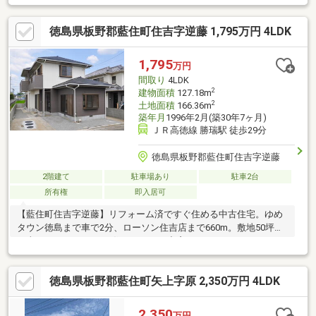
徳島県板野郡藍住町住吉字逆藤 1,795万円 4LDK
1,795
万円
間取り
4LDK
2
建物面積
127.18m
2
土地面積
166.36m
築年月
1996年2月(築30年7ヶ月)
ＪＲ高徳線 勝瑞駅 徒歩29分
徳島県板野郡藍住町住吉字逆藤
2階建て
駐車場あり
駐車2台
所有権
即入居可
【藍住町住吉字逆藤】リフォーム済ですぐ住める中古住宅。ゆめ
タウン徳島まで車で2分、ローソン住吉店まで660m。敷地50坪の
日当たりのいい4LDKの住まいです。出窓のあるツートンカラーの
外観、床の間のある和室6帖と21帖の広いＬＤＫがおススメで
す。※リフォーム済
徳島県板野郡藍住町矢上字原 2,350万円 4LDK
2,350
万円