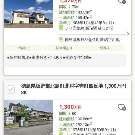
1,370
万円
間取り
7DK
2
建物面積
143.51m
2
土地面積
165.42m
築年月
1983年1月(築43年8ヶ月)
ＪＲ高徳線 勝瑞駅 徒歩21分
徳島県板野郡藍住町勝瑞字西地
2階建て
駐車場あり
所有権
■藍住町勝瑞■車庫付き別宅あり■閑静な住宅地■
徳島県板野郡北島町北村字壱町四反地 1,300万円
8K
1,300
万円
間取り
8K
2
建物面積
130.86m
2
土地面積
292.13m
築年月
1975年12月(築50年9ヶ月)