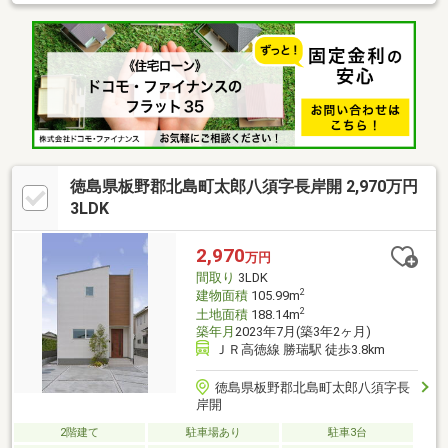
徳島県板野郡北島町太郎八須字長岸開 2,970万円
3LDK
2,970
万円
間取り
3LDK
2
建物面積
105.99m
2
土地面積
188.14m
築年月
2023年7月(築3年2ヶ月)
ＪＲ高徳線 勝瑞駅 徒歩3.8km
徳島県板野郡北島町太郎八須字長
岸開
2階建て
駐車場あり
駐車3台