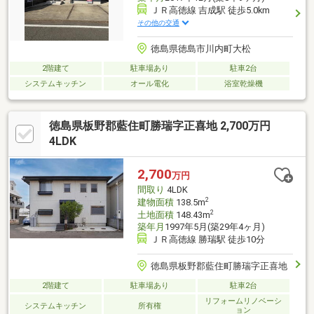
ＪＲ高徳線 吉成駅 徒歩5.0km
その他の交通
徳島県徳島市川内町大松
2階建て
駐車場あり
駐車2台
システムキッチン
オール電化
浴室乾燥機
徳島県板野郡藍住町勝瑞字正喜地 2,700万円
4LDK
2,700
万円
間取り
4LDK
2
建物面積
138.5m
2
土地面積
148.43m
築年月
1997年5月(築29年4ヶ月)
ＪＲ高徳線 勝瑞駅 徒歩10分
徳島県板野郡藍住町勝瑞字正喜地
2階建て
駐車場あり
駐車2台
リフォームリノベーシ
システムキッチン
所有権
ョン