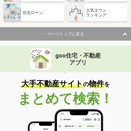
人気タウン
住宅ローン
ランキング
ページトップに戻る
goo住宅・不動産
アプリ
大手不動産サイト
物件
の
を
まとめて検索！