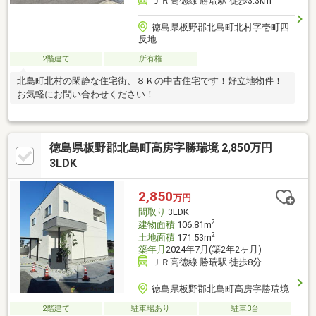
ＪＲ高徳線 勝瑞駅 徒歩3.3km
徳島県板野郡北島町北村字壱町四
反地
2階建て
所有権
北島町北村の閑静な住宅街、８Ｋの中古住宅です！好立地物件！
お気軽にお問い合わせください！
徳島県板野郡北島町高房字勝瑞境 2,850万円
3LDK
2,850
万円
間取り
3LDK
2
建物面積
106.81m
2
土地面積
171.53m
築年月
2024年7月(築2年2ヶ月)
ＪＲ高徳線 勝瑞駅 徒歩8分
徳島県板野郡北島町高房字勝瑞境
2階建て
駐車場あり
駐車3台