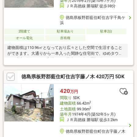
築年月
2016年2月(築10年7ヶ月)
ＪＲ高徳線 勝瑞駅 徒歩38分
徳島県板野郡藍住町住吉字千鳥ケ
浜
2階建て
駐車場あり
駐車2台
オール電化
所有権
建物面積は110.96㎡となっており広々とした空間で生活すること
ができます。大通りから一本入った閑静な住宅街で、ゆめタウン
まで徒歩5分(350ｍ)の立地です。駐車は２台、屋根付きのカーポ
ートが付いており雨の日でも濡れることなく安心です。徒歩圏内
に商業施設が多数あり、生活環境豊かな土地です。間取りは
徳島県板野郡藍住町住吉字藤ノ木 420万円 5DK
5LDK、トイレが2ヶ所にあるので複数人でも快適に暮らせます。
太陽光発電設備付きオール電化、築9年の物件です。
420
万円
間取り
5DK
2
建物面積
66.42m
2
土地面積
99.36m
築年月
1974年4月(築52年5ヶ月)
ＪＲ高徳線 勝瑞駅 徒歩3.2km
徳島県板野郡藍住町住吉字藤ノ木