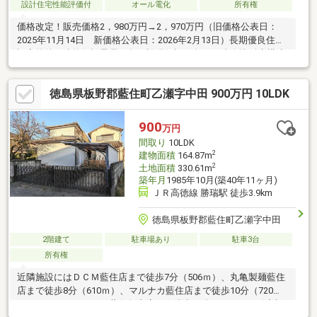
設計住宅性能評価付
オール電化
所有権
価格改定！販売価格2，980万円→2，970万円（旧価格公表日：
2025年11月14日 新価格公表日：2026年2月13日）長期優良住宅
認定物件（建物保証最長60年・設備保証10年）・省令準耐火構造
家具・照明・カーテン付＼ここに注目／①空間を最大限に活かし
たプランニング②明るい2階リビングでプライバシーに配慮③3
徳島県板野郡藍住町乙瀬字中田 900万円 10LDK
台駐車場やお庭をしっかり確保！④WIC、ファミリークローゼッ
トあり⑤玄関に入ってすぐに洗面台あり【お電話が苦手な方で
も、安心なネット予約可能！】ネット上だと不安... 「プロ目線で
900
万円
見る、ハウスメーカーの建売」を現地で体感しませんか。
間取り
10LDK
2
建物面積
164.87m
2
土地面積
330.61m
築年月
1985年10月(築40年11ヶ月)
ＪＲ高徳線 勝瑞駅 徒歩3.9km
徳島県板野郡藍住町乙瀬字中田
2階建て
駐車場あり
駐車3台
所有権
近隣施設にはＤＣＭ藍住店まで徒歩7分（506ｍ）、丸亀製麺藍住
店まで徒歩8分（610ｍ）、マルナカ藍住店まで徒歩10分（720
ｍ）、くすりのレディ藍住矢上店まで徒歩10分（773ｍ）、浜病