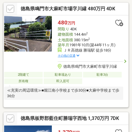
徳島県鳴門市大麻町市場字川縁 480万円 4DK
480
万円
間取り
4DK
2
建物面積
144.4m
2
土地面積
380.15m
築年月
1981年10月(築44年11ヶ月)
ＪＲ高徳線 勝瑞駅 徒歩18分
その他の交通
徳島県鳴門市大麻町市場字川縁
2階建て
駐車場あり
駐車3台
所有権
即入居可
≪充実の周辺環境≫■堀江南小学校まで歩30分■大麻中学校まで歩
36分
徳島県板野郡藍住町勝瑞字西地 1,370万円 7DK