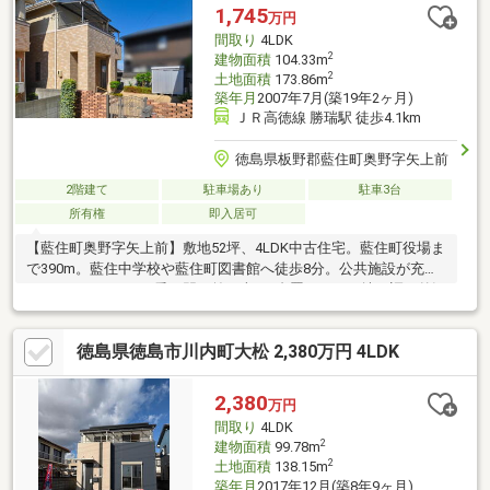
1,745
万円
間取り
4LDK
2
建物面積
104.33m
2
土地面積
173.86m
築年月
2007年7月(築19年2ヶ月)
ＪＲ高徳線 勝瑞駅 徒歩4.1km
徳島県板野郡藍住町奥野字矢上前
2階建て
駐車場あり
駐車3台
所有権
即入居可
【藍住町奥野字矢上前】敷地52坪、4LDK中古住宅。藍住町役場ま
で390m。藍住中学校や藍住町図書館へ徒歩8分。公共施設が充実
したエリアです。可愛い門の前に車が4台置けます。煉瓦調の外観
と小さな庭のあるリーズナブルな中古住宅です。※リフォーム済
徳島県徳島市川内町大松 2,380万円 4LDK
2,380
万円
間取り
4LDK
2
建物面積
99.78m
2
土地面積
138.15m
築年月
2017年12月(築8年9ヶ月)