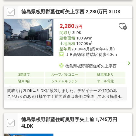
院まで徒歩9分（661ｍ）、稲次病院まで徒歩9分（703ｍ）、コス
モス藍住店まで徒歩14（1073ｍ）、キョーエイ笠木店まで徒歩19
徳島県板野郡藍住町矢上字西 2,280万円 3LDK
分（1491ｍ）、藍住町役場まで徒歩21分（1648ｍ）と自転車での
移動圏内に商業施設等有り生活環境豊かな立地です。
2,280
万円
間取り
3LDK
2
建物面積
100.99m
2
土地面積
197.08m
築年月
2010年5月(築16年4ヶ月)
ＪＲ高徳線 勝瑞駅 徒歩4.0km
徳島県板野郡藍住町矢上字西
2階建て
ルーフバルコニー
駐車場あり
駐車3台
システムキッチン
オール電化
間取りは2LDK→3LDKに改装しました。デザイナーズ住宅の為、
こだわりのある仕様です！前面道路は東側に接道しており幅員4m
ある為、駐車も楽々3台可能です。マルナカ藍住店まで徒歩10分
（800ｍ）、藍住西小学校まで徒歩18分（1410ｍ）、藍住中学校
まで徒歩11分（870ｍ）。大通りへのアクセスも良好で、日当た
徳島県板野郡藍住町奥野字矢上前 1,745万円
り良好です。リフォーム2026年7月完了（IHコンロ新調・洗面台
新調・クロス貼替・照明新調・フロア重ね張り・水栓金具新調・
4LDK
バルコニー新調・畳表替え・2F間仕切り壁設置・美装）。