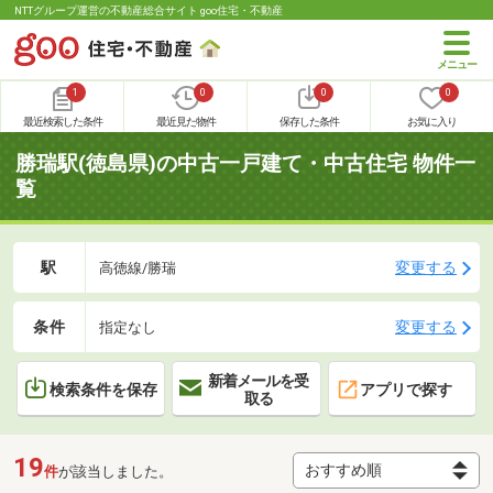
NTTグループ運営の不動産総合サイト goo住宅・不動産
1
0
0
0
最近検索した条件
最近見た物件
保存した条件
お気に入り
勝瑞駅(徳島県)の中古一戸建て・中古住宅 物件一
覧
駅
変更する
高徳線/勝瑞
条件
変更する
指定なし
新着メールを受
検索条件を保存
アプリで探す
取る
19
件
が該当しました。