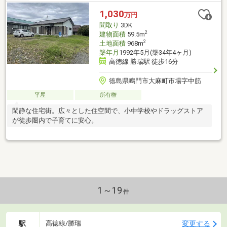
1,030
万円
間取り
3DK
2
建物面積
59.5m
2
土地面積
968m
築年月
1992年5月(築34年4ヶ月)
高徳線 勝瑞駅 徒歩16分
徳島県鳴門市大麻町市場字中筋
平屋
所有権
閑静な住宅街。広々とした住空間で、小中学校やドラッグストア
が徒歩圏内で子育てに安心。
1～19
件
駅
変更する
高徳線/勝瑞