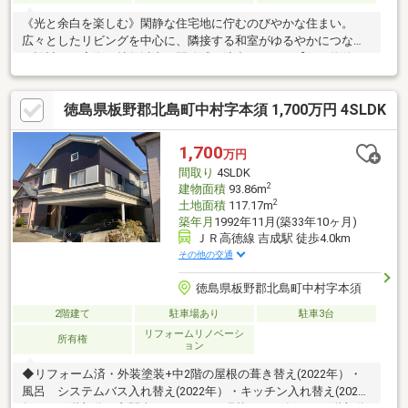
《光と余白を楽しむ》閑静な住宅地に佇むのびやかな住まい。
広々としたリビングを中心に、隣接する和室がゆるやかにつなが
る設計で、実際の帖数以上の開放感を演出します。【この物件で
叶う暮らし】・リビングと和室がつながる開放的な空間構成・部
屋数豊富で家族構成や将来設計にも柔軟に対応・和室は客間やお
徳島県板野郡北島町中村字本須 1,700万円 4SLDK
子様スペース、将来の寝室にも活用可能・インテリア次第で表情
が変わる余白ある住空間【おすすめポイント】・人気の藍住東エ
リア・閑静な住宅地で住環境良好・家族暮らし、子育て世帯にも
1,700
万円
適した間取り・リフォーム相談可・インテリアコーディネート無
間取り
4SLDK
料（家具購入優待あり）
2
建物面積
93.86m
2
土地面積
117.17m
築年月
1992年11月(築33年10ヶ月)
ＪＲ高徳線 吉成駅 徒歩4.0km
その他の交通
徳島県板野郡北島町中村字本須
2階建て
駐車場あり
駐車3台
リフォームリノベーシ
所有権
ョン
◆リフォーム済・外装塗装+中2階の屋根の葺き替え(2022年）・
風呂 システムバス入れ替え(2022年）・キッチン入れ替え(2021