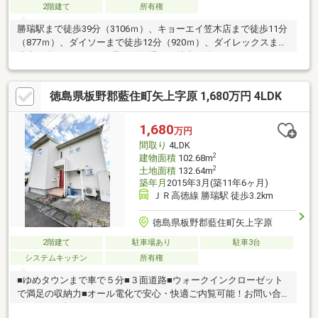
2階建て
所有権
勝瑞駅まで徒歩39分（3106ｍ）、キョーエイ笠木店まで徒歩11分
（877ｍ）、ダイソーまで徒歩12分（920ｍ）、ダイレックスまで
徒歩14分（1112ｍ）、藍住町役場まで徒歩13分（982ｍ）、コス
モス藍住店まで徒歩11分（829ｍ）、すき家藍住笠木店まで徒歩
11分（856ｍ）、マルナカ藍住店まで徒歩14分（1107ｍ）、稲次
徳島県板野郡藍住町矢上字原 1,680万円 4LDK
病院まで徒歩16分（1226ｍ）、ゆめタウン徳島まで徒歩26分
（2004ｍ）の立地です。
1,680
万円
間取り
4LDK
2
建物面積
102.68m
2
土地面積
132.64m
築年月
2015年3月(築11年6ヶ月)
ＪＲ高徳線 勝瑞駅 徒歩3.2km
徳島県板野郡藍住町矢上字原
2階建て
駐車場あり
駐車3台
システムキッチン
所有権
■ゆめタウンまで車で５分■３面道路■ウォークインクローゼット
で満足の収納力■オール電化で安心・快適ご内覧可能！お問い合
わせはお気軽にどうぞ♪