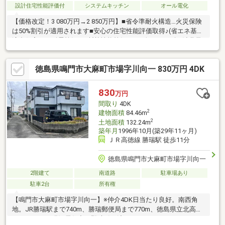
設計住宅性能評価付
システムキッチン
オール電化
【価格改定！3 080万円→2 850万円】■省令準耐火構造…火災保険
は50%割引が適用されます■安心の住宅性能評価取得♪(省エネ基準
適合住宅）（耐震等級3・断熱性能等級5・一次エネルギー消費量
等級6）・地震保険…最大50％割引・こどもエコ住まい支援事業補
助金対象■こだわりののキッチン設備♪：Panasonic製V-
徳島県鳴門市大麻町市場字川向一 830万円 4DK
style ・トリプルワイドIH・深型食器洗い乾燥機・人工大理石
カウンター等■「玄関→SIC→WIC→洗面所」動線で、「帰宅→着
替え→手洗い」がスムーズ♪■リビング畳コーナーは多目的に使え
830
万円
てとても便利！■駐車３～４台可能※カーポート設置
間取り
4DK
2
建物面積
84.46m
2
土地面積
132.24m
築年月
1996年10月(築29年11ヶ月)
ＪＲ高徳線 勝瑞駅 徒歩11分
徳島県鳴門市大麻町市場字川向一
2階建て
南道路
駐車場あり
駐車2台
所有権
【鳴門市大麻町市場字川向一】※仲介4DK日当たり良好。南西角
地。JR勝瑞駅まで740m、勝瑞郵便局まで770m、徳島県立北高校
まで810m。※現況居住中 即時引き渡し