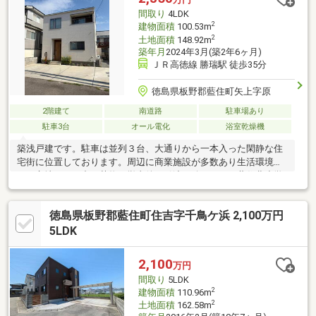
間取り
4LDK
2
建物面積
100.53m
2
土地面積
148.92m
築年月
2024年3月(築2年6ヶ月)
ＪＲ高徳線 勝瑞駅 徒歩35分
徳島県板野郡藍住町矢上字原
2階建て
南道路
駐車場あり
駐車3台
オール電化
浴室乾燥機
築浅戸建です。駐車は並列３台、大通りから一本入った閑静な住
宅街に位置しております。周辺に商業施設が多数あり生活環境豊
かな立地です。中の荷物は撤去後お引渡し致します。藍住北小学
校まで600ｍ(徒歩8分)、藍住東中学校まで1000ｍ(徒歩13分)、敷
地内に大型の倉庫がありますので荷物の多い方も安心です！
徳島県板野郡藍住町住吉字千鳥ケ浜 2,100万円
5LDK
2,100
万円
間取り
5LDK
2
建物面積
110.96m
2
土地面積
162.58m