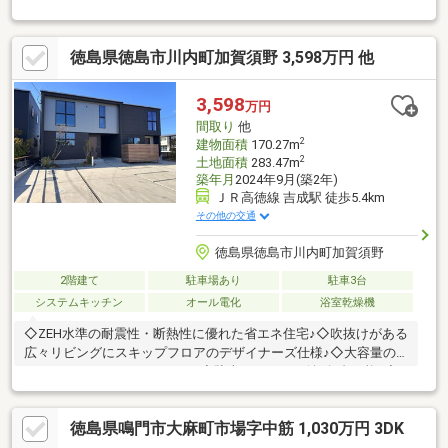
年）・１階部分（玄関含む）のクロス張替（2024年）・１階部分
の窓 ３重サッシ(2025年）
徳島県徳島市川内町加賀須野 3,598万円 他
3,598
万円
間取り
他
2
建物面積
170.27m
2
土地面積
283.47m
築年月
2024年9月(築2年)
ＪＲ高徳線 吉成駅 徒歩5.4km
その他の交通
徳島県徳島市川内町加賀須野
2階建て
駐車場あり
駐車3台
システムキッチン
オール電化
浴室乾燥機
◇ZEH水準の耐震性・断熱性に優れた省エネ住宅♪◇吹抜けがある
広々リビングにスキップフロアのデザイナーズ仕様♪◇大容量の
ウォークスルークローゼット♪◇駐車スペースは並列5台可能♪◇
土間打ちの広々とした玄関♪◇設置済の家具・備品はそのままお
渡しいたします♪
徳島県鳴門市大麻町市場字中筋 1,030万円 3DK