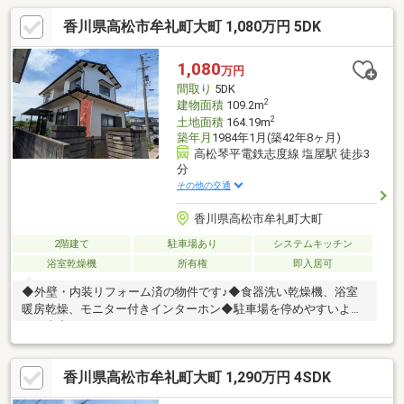
香川県高松市牟礼町大町 1,080万円 5DK
1,080
万円
間取り
5DK
2
建物面積
109.2m
2
土地面積
164.19m
築年月
1984年1月(築42年8ヶ月)
高松琴平電鉄志度線 塩屋駅 徒歩3
分
その他の交通
香川県高松市牟礼町大町
2階建て
駐車場あり
システムキッチン
浴室乾燥機
所有権
即入居可
◆外壁・内装リフォーム済の物件です♪◆食器洗い乾燥機、浴室
暖房乾燥、モニター付きインターホン◆駐車場を停めやすいよう
に工事中です♪
香川県高松市牟礼町大町 1,290万円 4SDK