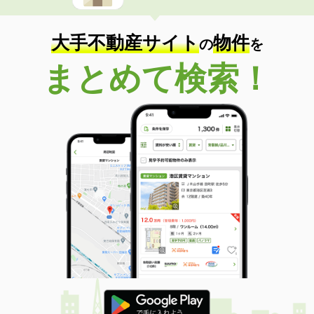
大手不動産サイト
物件
の
を
まとめて検索！