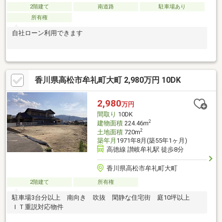
2階建て
南道路
駐車場あり
所有権
自社ローン利用できます
香川県高松市牟礼町大町 2,980万円 10DK
2,980
万円
間取り
10DK
2
建物面積
224.46m
2
土地面積
720m
築年月
1971年8月(築55年1ヶ月)
高徳線 讃岐牟礼駅 徒歩8分
香川県高松市牟礼町大町
2階建て
所有権
駐車場3台分以上 南向き 吹抜 閑静な住宅街 庭10坪以上
ＩＴ重説対応物件