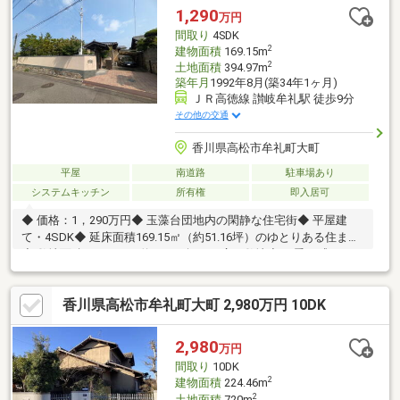
1,290
万円
間取り
4SDK
2
建物面積
169.15m
2
土地面積
394.97m
築年月
1992年8月(築34年1ヶ月)
ＪＲ高徳線 讃岐牟礼駅 徒歩9分
その他の交通
香川県高松市牟礼町大町
平屋
南道路
駐車場あり
システムキッチン
所有権
即入居可
◆ 価格：1，290万円◆ 玉藻台団地内の閑静な住宅街◆ 平屋建
て・4SDK◆ 延床面積169.15㎡（約51.16坪）のゆとりある住まい
◆ 敷地面積394.97㎡（約119.47坪）の広々敷地◆ 四季を感じられ
る中庭付き◆ 収納スペースが豊富で住空間もすっきり◆ 縦列駐
車3台可能◆ 家族みんなが暮らしやすいワンフロア設計◆ 趣味部
香川県高松市牟礼町大町 2,980万円 10DK
屋・書斎・収納など多目的に使える4SDK◆ 広い玄関とゆとりあ
る室内空間◆ ゆったりとしたスローライフを叶える住まい◆ 現
地見学受付中！お気軽にお問い合わせください。
2,980
万円
間取り
10DK
2
建物面積
224.46m
2
土地面積
720m