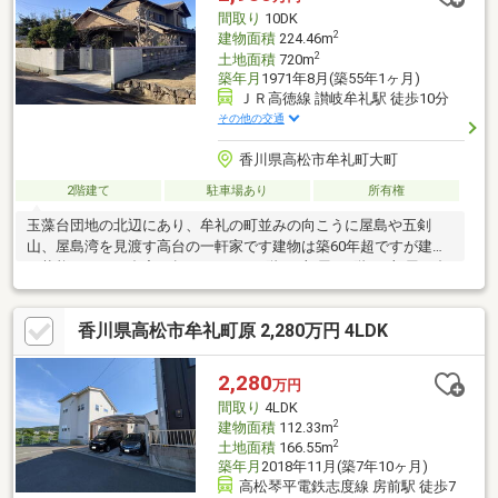
間取り
10DK
2
建物面積
224.46m
2
土地面積
720m
築年月
1971年8月(築55年1ヶ月)
ＪＲ高徳線 讃岐牟礼駅 徒歩10分
その他の交通
香川県高松市牟礼町大町
2階建て
駐車場あり
所有権
玉藻台団地の北辺にあり、牟礼の町並みの向こうに屋島や五剣
山、屋島湾を見渡す高台の一軒家です建物は築60年超ですが建物
の状態もよく、邸宅の趣があります1階に7部屋、2階に3部屋の合
計10DKで、吹き抜けになっている縁側のような広い作業スペース
もありますまた、隣接して300㎡超の雑種地があり、約15台分の
香川県高松市牟礼町原 2,280万円 4LDK
駐車場として利用のほか、新築物件も可能です
2,280
万円
間取り
4LDK
2
建物面積
112.33m
2
土地面積
166.55m
築年月
2018年11月(築7年10ヶ月)
高松琴平電鉄志度線 房前駅 徒歩7