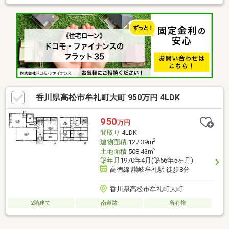
香川県高松市牟礼町大町 950万円 4LDK
950
万円
間取り
4LDK
2
建物面積
127.39m
2
土地面積
508.43m
築年月
1970年4月(築56年5ヶ月)
高徳線 讃岐牟礼駅 徒歩8分
香川県高松市牟礼町大町
2階建て
南道路
所有権