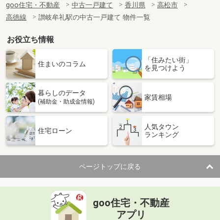
goo住宅・不動産
中古一戸建て
香川県
高松市
高徳線
讃岐牟礼駅の中古一戸建て 物件一覧
お役立ち情報
「住みたい街」
住まいのコラム
を見つけよう
暮らしのデータ
家賃相場
(補助金・助成金情報)
人気タウン
住宅ローン
ランキング
ページトップに戻る
goo住宅・不動産
アプリ