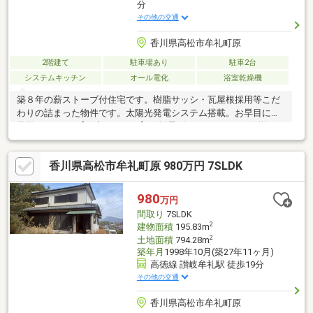
分
その他の交通
香川県高松市牟礼町原
2階建て
駐車場あり
駐車2台
システムキッチン
オール電化
浴室乾燥機
築８年の薪ストーブ付住宅です。樹脂サッシ・瓦屋根採用等こだ
わりの詰まった物件です。太陽光発電システム搭載。お早目にご
見学ください♪【住宅スペック】・制震ダンパーミライエ仕様・オ
ール樹脂サッシ採用・瓦屋根仕様（スーパーセラブライト）・外
壁材（ＫＭＥＷ製 光セラ）採用・太陽光発電システム（パナソ
香川県高松市牟礼町原 980万円 7SLDK
ニック製３．９２ｋｗ）・リビング薪ストーブ（上階主寝室に煙
突あり）・玄関ドア スマートドア仕様・玄関・パントリーＲ壁
仕様とこだわりのある物件です。
980
万円
間取り
7SLDK
2
建物面積
195.83m
2
土地面積
794.28m
築年月
1998年10月(築27年11ヶ月)
高徳線 讃岐牟礼駅 徒歩19分
その他の交通
香川県高松市牟礼町原