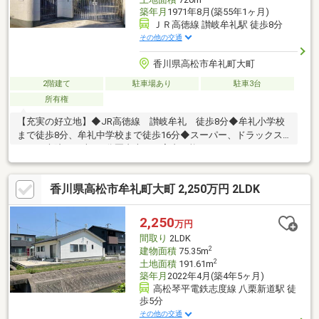
築年月
1971年8月(築55年1ヶ月)
ＪＲ高徳線 讃岐牟礼駅 徒歩8分
その他の交通
香川県高松市牟礼町大町
2階建て
駐車場あり
駐車3台
所有権
【充実の好立地】◆JR高徳線 讃岐牟礼 徒歩8分◆牟礼小学校
まで徒歩8分、牟礼中学校まで徒歩16分◆スーパー、ドラックス
トア、病院まで車で5分圏内本日ご案内可能です♪
香川県高松市牟礼町大町 2,250万円 2LDK
2,250
万円
間取り
2LDK
2
建物面積
75.35m
2
土地面積
191.61m
築年月
2022年4月(築4年5ヶ月)
高松琴平電鉄志度線 八栗新道駅 徒
歩5分
その他の交通