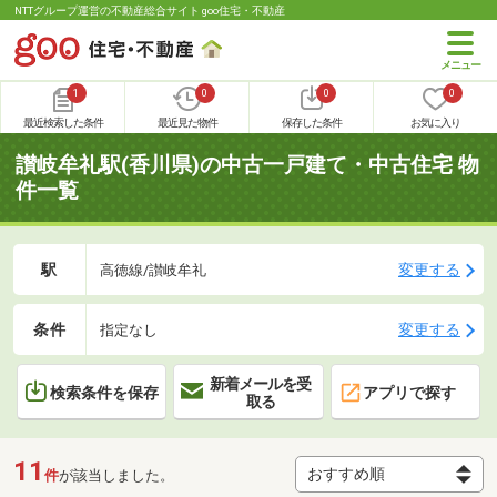
NTTグループ運営の不動産総合サイト goo住宅・不動産
1
0
0
0
最近検索した条件
最近見た物件
保存した条件
お気に入り
讃岐牟礼駅(香川県)の中古一戸建て・中古住宅 物
件一覧
駅
変更する
高徳線/讃岐牟礼
条件
変更する
指定なし
新着メールを受
検索条件を保存
アプリで探す
取る
11
件
が該当しました。