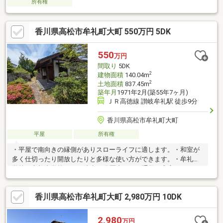
所有権
香川県高松市牟礼町大町 550万円 5DK
550
万円
間取り
5DK
2
建物面積
140.04m
2
土地面積
837.45m
築年月
1971年2月(築55年7ヶ月)
ＪＲ高徳線 讃岐牟礼駅 徒歩9分
香川県高松市牟礼町大町
平屋
所有権
・平屋で南向きの縁側がありスローライフに適します。・和室が
多く仕切ったり開放したりと多様な使い方ができます。・牟礼小
学校・牟礼中学校ともに徒歩10分圏内にあり通学も安心です。・
築年数相応のダメージがありリフォームは必要です。・現在駐車
スペースがなく、壁の一部を改修することにより確保可能です。
香川県高松市牟礼町大町 2,980万円 10DK
2,980
万円