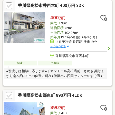
っかり確保できる間取り・昭和の趣を感じる落ち着いた住空間・
香川県高松市香西本町 400万円 3DK
リフォーム・リノベーション素材としてもおすすめ・駅徒歩圏内
のため電車利用中心の方におすすめ敷地内の一部が土砂災害警戒
区域・土砂災害特別警戒区域に該当します。
400
万円
間取り
3DK
2
建物面積
72m
2
土地面積
102.95m
築年月
1970年6月(築56年3ヶ月)
ＪＲ予讃線 香西駅 徒歩19分
その他の交通
香川県高松市香西本町
2階建て
所有権
●引渡しは相談に応じます●イオンモール高松店前、さぬき浜街道
から南へ約300ｍの位置に所在●伊藤ハム四国センターのすぐ裏●
周辺に飲食店／スーパー／コンビニが複数あり生活に便利な立地
香川県高松市郷東町 890万円 4LDK
890
万円
間取り
4LDK