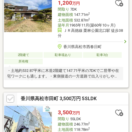
情報力と丁寧な対応で、お客様にぴったりのお住まい探しをお手
1,200
万円
伝いします。まずはお気軽にお問い合わせください！
間取り
7DK
2
建物面積
147.71m
2
土地面積
532.87m
築年月
1965年11月(築60年10ヶ月)
ＪＲ高徳線 栗林公園北口駅 徒歩38
分
香川県高松市西春日町
2階建て
駐車場あり
駐車3台
所有権
・土地約532.87平米に木造2階建て147.71平米の7DKで二世帯や在
宅ワークにも適します。・東側接道の一方道路で出入りがしやす
いです。・南庭があり日向ぼっこやガーデニングを楽しめま
す。・駐車3台以上可でお車を複数お持ちの方も安心です。・ダイ
レックス西春日店約982m徒歩13分で日々の買い物が楽です。・空
香川県高松市田町 3,500万円 5SLDK
家につきご内覧です。・リフォームも合わせてご提案いたしま
す。畑【380㎡(持分1分の1)】雑種地【124㎡(持分1分の1)】公衆
用道路【40㎡(持分1分の1)/1142㎡(持分17分の1)】も同時引き渡
3,500
万円
しになります。
間取り
5SLDK
2
建物面積
246.77m
2
土地面積
118.78m