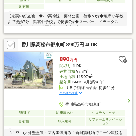
所有権
【充実の好立地】◆JR高徳線 栗林公園 徒歩50分◆亀阜小学校
まで徒歩7分、紫雲中学校まで徒歩7分◆スーパー、ドラックスト
ア、病院まで車で5分圏内本日ご案内可能です♪
香川県高松市郷東町 890万円 4LDK
890
万円
間取り
4LDK
2
建物面積
97.7m
2
土地面積
115.97m
築年月
1990年9月(築36年)
ＪＲ予讃線 香西駅 徒歩21分
その他の交通
香川県高松市郷東町
2階建て
駐車場あり
システムキッチン
リフォームリノベーシ
所有権
即入居可
ョン
〇( ´ ▽ ` )／外壁塗装・室内美装済み！新耐震建物でローン減税も