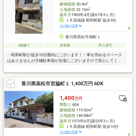
2
建物面積
50.4m
2
土地面積
32.13m
築年月
1965年4月(築61年5ヶ月)
ＪＲ高徳線 昭和町駅 徒歩9分
その他の交通
香川県高松市扇町１
2階建て
所有権
即入居可
・昭和町駅が徒歩10分圏内にございます！・車を停めるスペース
はありませんが月極駐車場が近場にございますので安心してくだ
さい！・スーパーまで徒歩6分！・小学校まで徒歩10分圏内♪・収
益物件としてもお使いいただけます♪※お風呂・駐車場がなし
香川県高松市宮脇町１ 1,400万円 6DK
1,400
万円
間取り
6DK
2
建物面積
119.52m
2
土地面積
149.08m
築年月
1973年6月(築53年3ヶ月)
ＪＲ高徳線 昭和町駅 徒歩10分
その他の交通