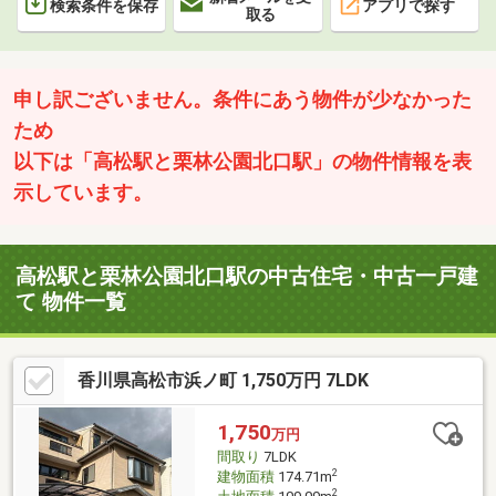
検索条件を保存
アプリで探す
取る
申し訳ございません。条件にあう物件が少なかった
ため
以下は「高松駅と栗林公園北口駅」の物件情報を表
示しています。
高松駅と栗林公園北口駅の中古住宅・中古一戸建
て 物件一覧
香川県高松市浜ノ町 1,750万円 7LDK
1,750
万円
間取り
7LDK
2
建物面積
174.71m
2