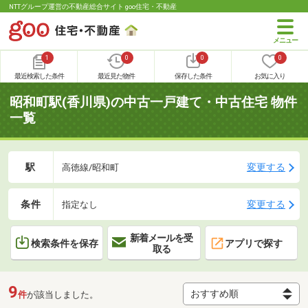
NTTグループ運営の不動産総合サイト goo住宅・不動産
1
0
0
0
最近検索した条件
最近見た物件
保存した条件
お気に入り
昭和町駅(香川県)の中古一戸建て・中古住宅 物件
一覧
駅
変更する
高徳線/昭和町
条件
変更する
指定なし
新着メールを受
検索条件を保存
アプリで探す
取る
9
件
が該当しました。