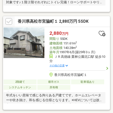
対象です♪１階２階それぞれにトイレ完備！ローンサポートやリフ
ォーム業者紹介有り！（室内設備はリフォームが必要となりま
す）トイレが2ヶ所にあるので複数人でも快適に暮らせます。魅力
が満載の素敵な4LDK物件の情報をご用意しています。掃除の手間
香川県高松市宮脇町１ 2,880万円 5SDK
がかからないフローリングの物件です。動線を意識したデザイン
のシステムキッチン付きで作業能率が上がります。3口コンロが付
いているので、たくさん作る場合でも同時に料理を進められま
2,880
万円
す。南向きの物件をお探しの方、コチラよりご覧ください。綺麗
間取り
5SDK
な室内の中古戸建て物件で素敵な日々をおくりませんか。
2
建物面積
151.61m
2
土地面積
140.28m
築年月
1997年6月(築29年3ヶ月)
ＪＲ高徳線 栗林公園北口駅 徒歩10
分
その他の交通
香川県高松市宮脇町１
2階建て
都市ガス
駐車場あり
システムキッチン
所有権
年式をいい意味で感じる拘りある戸建てです。ホームエレベータ
ーや吹き抜け、和を感じる仕様となります。※HEVについては故障
中のため、メンテナンスが別途必要です。唯一無二の邸宅仕様と
なります。是非とも現地でご確認下さいませ。