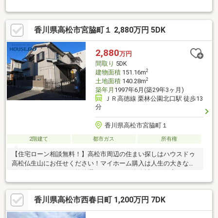
す。■高松市立新番丁小学校、高松市立紫雲中学校ともに徒歩圏
内。通学にも安心の立地です。■郵便局や銀行に病院、スーパー
等が徒歩圏内に所在し、住み心地のよいロケーションです。■現
香川県高松市宮脇町１ 2,880万円 5DK
在、本物件は空家の状態です。お荷物が出されたあとの広々とし
たお部屋で、ぜひ新しい暮らしのイメージをしてみてください。
お気軽にお問い合わせください。
2,880
万円
間取り
5DK
2
建物面積
151.16m
2
土地面積
140.28m
築年月
1997年6月(築29年3ヶ月)
ＪＲ高徳線 栗林公園北口駅 徒歩13
分
香川県高松市宮脇町１
2階建て
都市ガス
所有権
【住宅ローン相談無料！】高松市周辺の住まい探しはハウスドゥ
高松仏生山にお任せください！マイホーム購入は人生の大きなお
買い物。だからこそ、物件選びだけでなく資金計画や住宅ローン
のご相談までしっかりサポートいたします。気になる物件をまと
めてご案内できるため、効率よく比較検討が可能です。新築・中
香川県高松市西春日町 1,200万円 7DK
古戸建て・マンション・土地まで幅広く対応し、ネット掲載前の
未公開情報もご紹介できる場合があります。地域密着ならではの