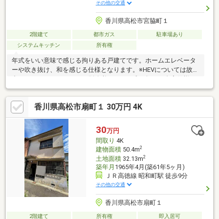
その他の交通
香川県高松市宮脇町１
2階建て
都市ガス
駐車場あり
システムキッチン
所有権
年式をいい意味で感じる拘りある戸建てです。ホームエレベータ
ーや吹き抜け、和を感じる仕様となります。※HEVについては故障
中のため、メンテナンスが別途必要です。唯一無二の邸宅仕様と
なります。是非とも現地でご確認下さいませ。
香川県高松市扇町１ 30万円 4K
30
万円
間取り
4K
2
建物面積
50.4m
2
土地面積
32.13m
築年月
1965年4月(築61年5ヶ月)
ＪＲ高徳線 昭和町駅 徒歩9分
その他の交通
香川県高松市扇町１
2階建て
所有権
即入居可