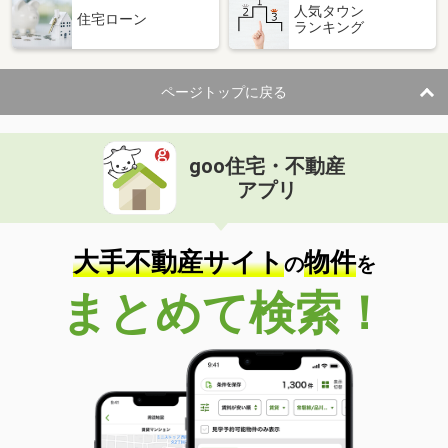
人気タウン
住宅ローン
ランキング
ページトップに戻る
goo住宅・不動産
アプリ
大手不動産サイト
物件
の
を
まとめて検索！