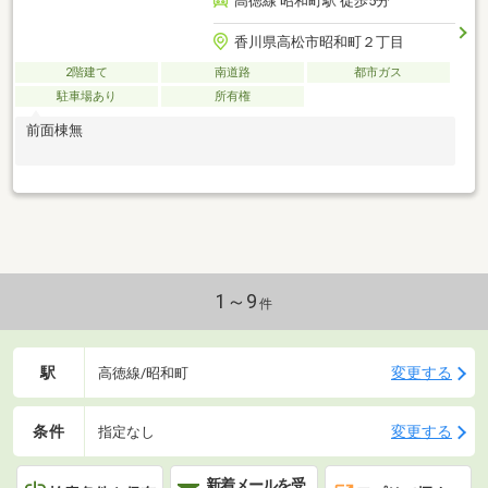
高徳線 昭和町駅 徒歩5分
香川県高松市昭和町２丁目
2階建て
南道路
都市ガス
駐車場あり
所有権
前面棟無
1～9
件
駅
変更する
高徳線/昭和町
条件
変更する
指定なし
新着メールを受