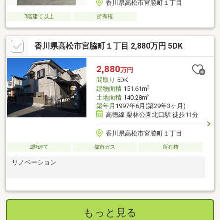
香川県高松市宮脇町１丁目
3階建て以上
所有権
香川県高松市宮脇町１丁目 2,880万円 5DK
2,880
万円
間取り
5DK
2
建物面積
151.61m
2
土地面積
140.28m
築年月
1997年6月(築29年3ヶ月)
高徳線 栗林公園北口駅 徒歩11分
香川県高松市宮脇町１丁目
2階建て
都市ガス
所有権
リノベーション
もっと見る