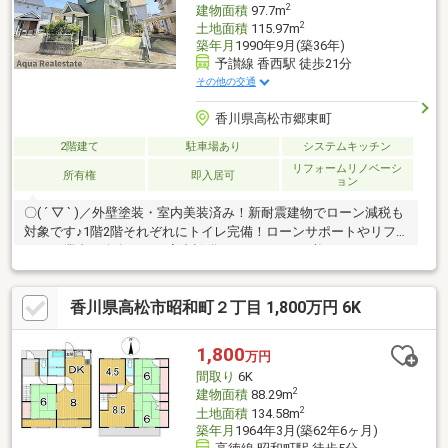
2
建物面積
97.7m
2
土地面積
115.97m
築年月
1990年9月(築36年)
予讃線 香西駅 徒歩21分
その他の交通
香川県高松市郷東町
2階建て
駐車場あり
システムキッチン
リフォームリノベーシ
所有権
即入居可
ョン
〇( ´ ▽ ` )／外壁塗装・室内美装済み！新耐震建物でローン減税も
対象です♪1階2階それぞれにトイレ完備！ローンサポートやリフ
ォーム業者紹介有り！（室内設備はリフォームが必要となりま
す）
香川県高松市昭和町２丁目 1,800万円 6K
1,800
万円
間取り
6K
2
建物面積
88.29m
2
土地面積
134.58m
築年月
1964年3月(築62年6ヶ月)