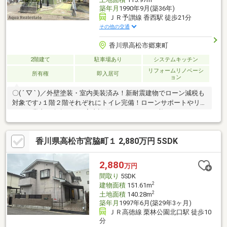
築年月
1990年9月(築36年)
ＪＲ予讃線 香西駅 徒歩21分
その他の交通
香川県高松市郷東町
2階建て
駐車場あり
システムキッチン
リフォームリノベーシ
所有権
即入居可
ョン
〇( ´ ▽ ` )／外壁塗装・室内美装済み！新耐震建物でローン減税も
対象です♪１階２階それぞれにトイレ完備！ローンサポートやリフ
ォーム業者紹介有り！（室内設備はリフォームが必要となりま
す）トイレが2ヶ所にあるので複数人でも快適に暮らせます。魅力
が満載の素敵な4LDK物件の情報をご用意しています。掃除の手間
香川県高松市宮脇町１ 2,880万円 5SDK
がかからないフローリングの物件です。動線を意識したデザイン
のシステムキッチン付きで作業能率が上がります。3口コンロが付
いているので、たくさん作る場合でも同時に料理を進められま
2,880
万円
す。南向きの物件をお探しの方、コチラよりご覧ください。綺麗
間取り
5SDK
な室内の中古戸建て物件で素敵な日々をおくりませんか。
2
建物面積
151.61m
2
土地面積
140.28m
築年月
1997年6月(築29年3ヶ月)
ＪＲ高徳線 栗林公園北口駅 徒歩10
分