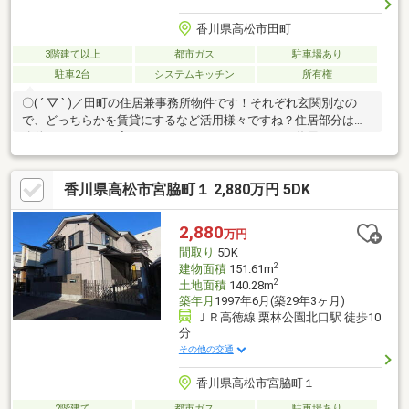
香川県高松市田町
3階建て以上
都市ガス
駐車場あり
駐車2台
システムキッチン
所有権
〇( ´ ▽ ` )／田町の住居兼事務所物件です！それぞれ玄関別なの
で、どっちらかを賃貸にするなど活用様々ですね？住居部分は部
分的にリフォーム完了しておりますので、すぐにご使用頂けます♪
和室があると、ちょっと休憩したいときにすぐ横になれます。使
いやすくおしゃれでニーズの高いシステムキッチン付きの物件で
香川県高松市宮脇町１ 2,880万円 5DK
す。IHクッキングヒーターでお料理をすることができます。今回
紹介するのは、建物面積が246.77平米。お好きな用途で使用可能
な3面バルコニーを備えたお住まいです。南向きの物件をお探しの
2,880
万円
方、コチラよりご覧ください。階数が高く、眺望良好なので、毎
間取り
5DK
日眺めを楽しめます。
2
建物面積
151.61m
2
土地面積
140.28m
築年月
1997年6月(築29年3ヶ月)
ＪＲ高徳線 栗林公園北口駅 徒歩10
分
その他の交通
香川県高松市宮脇町１
2階建て
都市ガス
駐車場あり