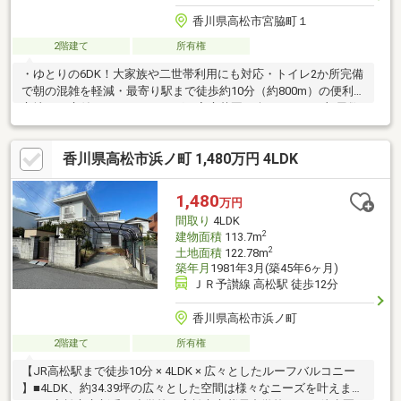
香川県高松市宮脇町１
2階建て
所有権
・ゆとりの6DK！大家族や二世帯利用にも対応・トイレ2か所完備
で朝の混雑を軽減・最寄り駅まで徒歩約10分（約800m）の便利な
立地・お庭付きでガーデニングや家庭菜園も楽しめます・部屋数
豊富で在宅ワークや趣味部屋としても活用可能・収納や個室をし
っかり確保できる間取り・昭和の趣を感じる落ち着いた住空間・
香川県高松市浜ノ町 1,480万円 4LDK
リフォーム・リノベーション素材としてもおすすめ・駅徒歩圏内
のため電車利用中心の方におすすめ敷地内の一部が土砂災害警戒
区域・土砂災害特別警戒区域に該当します。
1,480
万円
間取り
4LDK
2
建物面積
113.7m
2
土地面積
122.78m
築年月
1981年3月(築45年6ヶ月)
ＪＲ予讃線 高松駅 徒歩12分
香川県高松市浜ノ町
2階建て
所有権
【JR高松駅まで徒歩10分 × 4LDK × 広々としたルーフバルコニー
】■4LDK、約34.39坪の広々とした空間は様々なニーズを叶えま