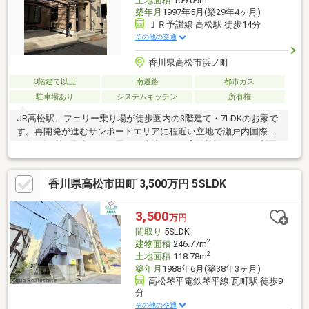
土地面積
109.09m
築年月
1997年5月(築29年4ヶ月)
ＪＲ予讃線 高松駅 徒歩14分
その他の交通
香川県高松市浜ノ町
3階建て以上
南道路
都市ガス
駐車場あり
システムキッチン
所有権
JR高松駅、フェリー乗り場が徒歩圏内の3階建て・7LDKのお家で
す。再開発が進むサンポートエリアに程近い立地で瀬戸内国際芸
術祭や観光の拠点として優れた立地です。宿泊施設としての利用
も充分考えられる、ゆとりある間取りも魅力の一邸です。1階と2
階の両方にキッチンを備えており、二世帯利用や在宅ワークとの
香川県高松市田町 3,500万円 5SLDK
併用など、多様な暮らし方に柔軟に対応できます。通勤・通学、
買い物、レジャーすべてに便利なロケーション。広さと機能性、
そして立地の良さを兼ね備えたお住まいです。
3,500
万円
間取り
5SLDK
2
建物面積
246.77m
2
土地面積
118.78m
築年月
1988年6月(築38年3ヶ月)
高松琴平電鉄琴平線 瓦町駅 徒歩9
分
その他の交通