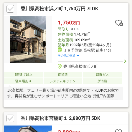
香川県高松市浜ノ町 1,750万円 7LDK
1,750
万円
間取り
7LDK
2
建物面積
174.71m
2
土地面積
109.09m
築年月
1997年5月(築29年4ヶ月)
ＪＲ予讃線 高松駅 徒歩14分
その他の交通
香川県高松市浜ノ町
3階建て以上
南道路
都市ガス
駐車場あり
システムキッチン
所有権
JR高松駅、フェリー乗り場が徒歩圏内の3階建て・7LDKのお家で
す。再開発が進むサンポートエリアに程近い立地で瀬戸内国際芸
術祭や観光の拠点として優れた立地です。宿泊施設としての利用
も充分考えられる、ゆとりある間取りも魅力の一邸です。1階と2
階の両方にキッチンを備えており、二世帯利用や在宅ワークとの
香川県高松市宮脇町１ 2,880万円 5DK
併用など、多様な暮らし方に柔軟に対応できます。通勤・通学、
買い物、レジャーすべてに便利なロケーション。広さと機能性、
そして立地の良さを兼ね備えたお住まいです。