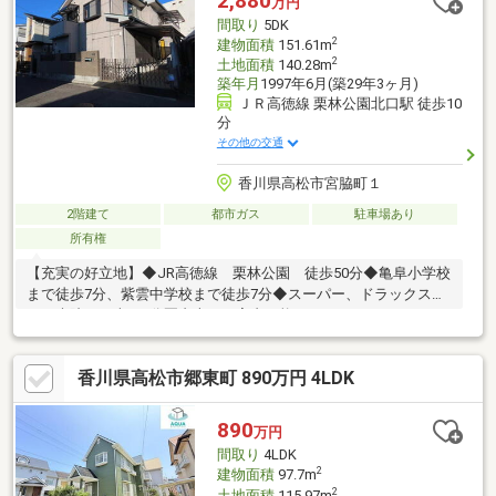
2,880
万円
間取り
5DK
2
建物面積
151.61m
2
土地面積
140.28m
築年月
1997年6月(築29年3ヶ月)
ＪＲ高徳線 栗林公園北口駅 徒歩10
分
その他の交通
香川県高松市宮脇町１
2階建て
都市ガス
駐車場あり
所有権
【充実の好立地】◆JR高徳線 栗林公園 徒歩50分◆亀阜小学校
まで徒歩7分、紫雲中学校まで徒歩7分◆スーパー、ドラックスト
ア、病院まで車で5分圏内本日ご案内可能です♪
香川県高松市郷東町 890万円 4LDK
890
万円
間取り
4LDK
2
建物面積
97.7m
2
土地面積
115.97m