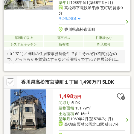
築年月
1988年6月(築38年3ヶ月)
高松琴平電鉄琴平線 瓦町駅 徒歩9
分
その他の交通
香川県高松市田町
3階建て以上
都市ガス
駐車場あり
システムキッチン
所有権
即入居可
〇( ´ ▽ ` )／田町の住居兼事務所物件です！それぞれ玄関別なの
で、どっちらかを賃貸にするなど活用様々ですね？住居部分は部
分的にリフォーム完了しておりますので、すぐにご使用頂けます♪
香川県高松市宮脇町１丁目 1,498万円 5LDK
1,498
万円
間取り
5LDK
2
建物面積
151.79m
2
土地面積
68.16m
築年月
1969年2月(築57年7ヶ月)
高徳線 栗林公園北口駅 徒歩7分