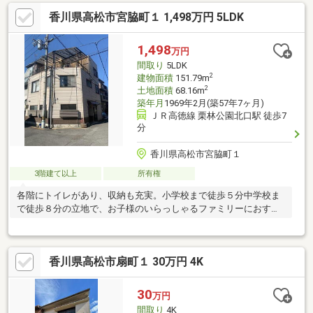
香川県高松市宮脇町１ 1,498万円 5LDK
1,498
万円
間取り
5LDK
2
建物面積
151.79m
2
土地面積
68.16m
築年月
1969年2月(築57年7ヶ月)
ＪＲ高徳線 栗林公園北口駅 徒歩7
分
香川県高松市宮脇町１
3階建て以上
所有権
各階にトイレがあり、収納も充実。小学校まで徒歩５分中学校ま
で徒歩８分の立地で、お子様のいらっしゃるファミリーにおすす
めです。
香川県高松市扇町１ 30万円 4K
30
万円
間取り
4K