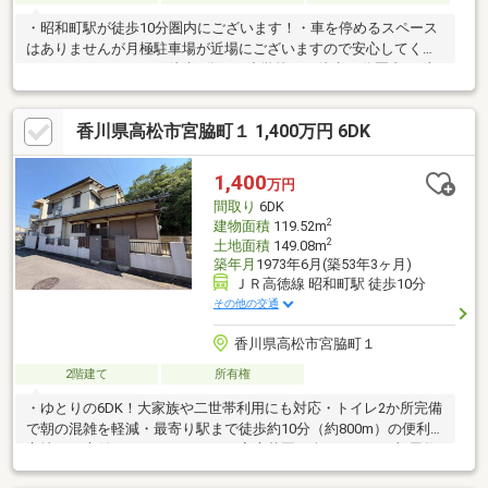
・昭和町駅が徒歩10分圏内にございます！・車を停めるスペース
はありませんが月極駐車場が近場にございますので安心してくだ
さい！・スーパーまで徒歩6分！・小学校まで徒歩10分圏内♪・収
益物件としてもお使いいただけます♪※お風呂・駐車場がなし
香川県高松市宮脇町１ 1,400万円 6DK
1,400
万円
間取り
6DK
2
建物面積
119.52m
2
土地面積
149.08m
築年月
1973年6月(築53年3ヶ月)
ＪＲ高徳線 昭和町駅 徒歩10分
その他の交通
香川県高松市宮脇町１
2階建て
所有権
・ゆとりの6DK！大家族や二世帯利用にも対応・トイレ2か所完備
で朝の混雑を軽減・最寄り駅まで徒歩約10分（約800m）の便利な
立地・お庭付きでガーデニングや家庭菜園も楽しめます・部屋数
豊富で在宅ワークや趣味部屋としても活用可能・収納や個室をし