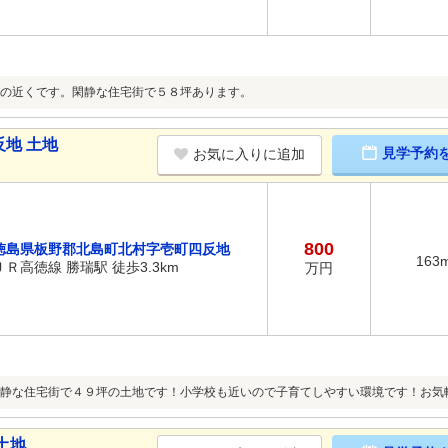
の近くです。閑静な住宅街で５８坪あります。
地 土地
見学予約
お気に入りに追加
800
徳島県板野郡北島町北村字壱町四反地
163
ＪＲ高徳線 勝瑞駅 徒歩3.3km
万円
静な住宅街で４９坪の土地です！小学校も近いので子育てしやすい環境です！お気
土地