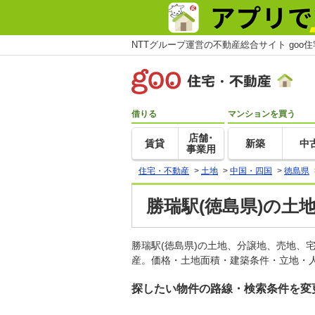
NTTグループ運営の不動産総合サイト goo
借りる
マンションを買う
店舗･
賃貸
新築
中
事業用
住宅・不動産
>
土地
>
中国・四国
>
徳島県
勝瑞駅(徳島県)の土
勝瑞駅(徳島県)の土地、分譲地、売地、
産。価格・土地面積・建築条件・立地・人
探したい物件の路線・検索条件を変