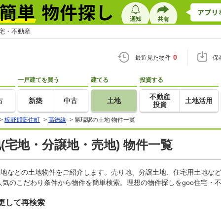
住宅・不動産
0
最近見た物件
保
一戸建てを買う
建てる
投資する
不動産
古
新築
中古
土地
土地活用
投資
>
板野郡藍住町
>
高徳線
>
勝瑞駅の土地 物件一覧
地(宅地・分譲地・売地) 物件一覧
宅地などの土地物件をご紹介します。売り地、分譲土地、住宅用土地など
気のこだわり条件から物件を簡単検索。理想の物件探しをgoo住宅・
更して再検索