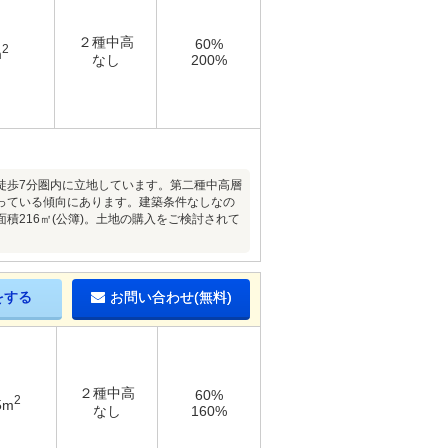
２種中高
60%
2
m
なし
200%
徒歩7分圏内に立地しています。第二種中高層
っている傾向にあります。建築条件なしなの
216㎡(公簿)。土地の購入をご検討されて
をする
お問い合わせ(無料)
２種中高
60%
2
5m
なし
160%