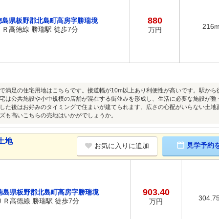
880
徳島県板野郡北島町高房字勝瑞境
216
ＪＲ高徳線 勝瑞駅 徒歩7分
万円
で満足の住宅用地はこちらです。接道幅が10m以上あり利便性が高いです。駅から
宅は公共施設や小中規模の店舗が混在する街並みを形成し、生活に必要な施設が整
した後はお好みのタイミングで住まいが建てられます。広さの心配がいらない土地面積
ズも高いこちらの売地はいかがでしょうか。
土地
見学予約
お気に入りに追加
903.40
徳島県板野郡北島町高房字勝瑞境
304.7
ＪＲ高徳線 勝瑞駅 徒歩7分
万円