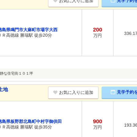
見学予約
お気に入りに追加
200
徳島県鳴門市大麻町市場字大西
336.1
ＪＲ高徳線 勝瑞駅 徒歩20分
万円
静な住宅街１０１坪
土地
見学予約
お気に入りに追加
900
徳島県板野郡北島町中村字御供田
193.3
ＪＲ高徳線 勝瑞駅 徒歩35分
万円