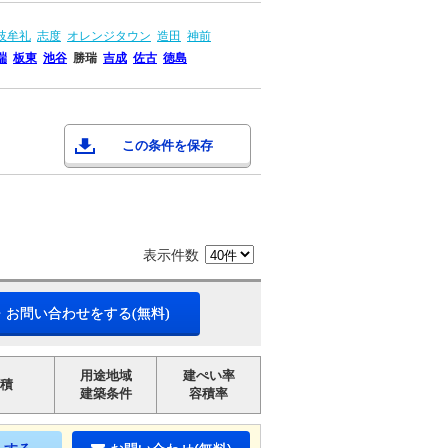
岐牟礼
志度
オレンジタウン
造田
神前
端
板東
池谷
勝瑞
吉成
佐古
徳島
この条件を保存
表示件数
・お問い合わせをする(無料)
用途地域
建ぺい率
積
建築条件
容積率