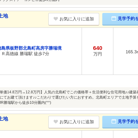
土地
見学予約
お気に入りに追加
640
徳島県板野郡北島町高房字勝瑞境
165.3
ＪＲ高徳線 勝瑞駅 徒歩7分
万円
単価14.8万円→12.8万円】人気の北島町でこの価格帯＋生活便利な住宅用地♪♪
にてお建て頂けます♪♪こだわりで選びたい方におすすめ。北島町エリアで土地予算
JR勝瑞駅から徒歩10分圏内(^^)
土地
見学予約
お気に入りに追加