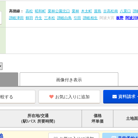
高徳線：
高松
昭和町
栗林公園北口
栗林
木太町
屋島
古高松南
八栗口
讃
讃岐津田
鶴羽
丹生
三本松
讃岐白鳥
引田
讃岐相生
阿波大宮
板野
阿波川
画像付き表示
お気に入りに追加
資料請求
所在地/交通
価格
土地面
（駅/バス 所要時間）
坪単価
地