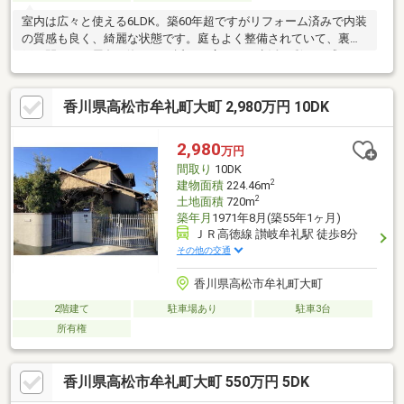
室内は広々と使える6LDK。築60年超ですがリフォーム済みで内装
の質感も良く、綺麗な状態です。庭もよく整備されていて、裏木
戸を開けると屋島や海もすぐ近くに広がり、生活に彩りを感じら
れます。閑静な住宅街ですがことでんやJRの駅、コンビニやスー
パーも近く、便利さも兼ね備えた生活しやすい立地です。
香川県高松市牟礼町大町 2,980万円 10DK
2,980
万円
間取り
10DK
2
建物面積
224.46m
2
土地面積
720m
築年月
1971年8月(築55年1ヶ月)
ＪＲ高徳線 讃岐牟礼駅 徒歩8分
その他の交通
香川県高松市牟礼町大町
2階建て
駐車場あり
駐車3台
所有権
香川県高松市牟礼町大町 550万円 5DK