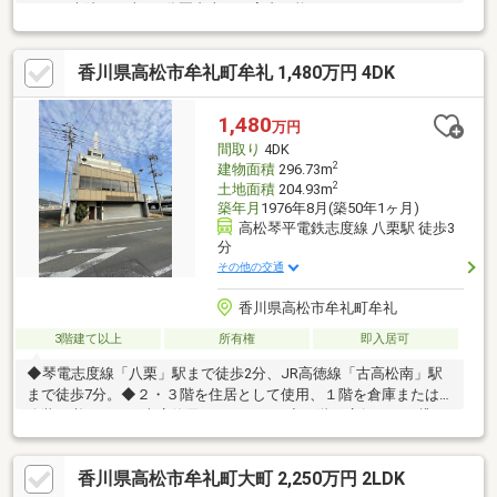
トア、病院まで車で5分圏内本日ご案内可能です♪
香川県高松市牟礼町牟礼 1,480万円 4DK
1,480
万円
間取り
4DK
2
建物面積
296.73m
2
土地面積
204.93m
築年月
1976年8月(築50年1ヶ月)
高松琴平電鉄志度線 八栗駅 徒歩3
分
その他の交通
香川県高松市牟礼町牟礼
3階建て以上
所有権
即入居可
◆琴電志度線「八栗」駅まで徒歩2分、JR高徳線「古高松南」駅
まで徒歩7分。◆２・３階を住居として使用、１階を倉庫または
改装が必要ですが車庫使用もできます。◆１階は店舗として貸し
出すことも可能なので収益物件としてもご利用可！◆近隣施設充
実 マルヨシセンター・マール、コープ、ミニストップ、ドラッ
香川県高松市牟礼町大町 2,250万円 2LDK
グコスモス、くすりのレディが1km圏内です。◆４階のルーフバ