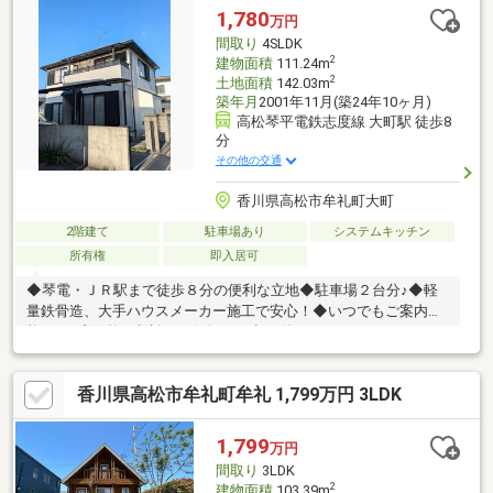
1,780
万円
間取り
4SLDK
2
建物面積
111.24m
2
土地面積
142.03m
築年月
2001年11月(築24年10ヶ月)
高松琴平電鉄志度線 大町駅 徒歩8
分
その他の交通
香川県高松市牟礼町大町
2階建て
駐車場あり
システムキッチン
所有権
即入居可
◆琴電・ＪＲ駅まで徒歩８分の便利な立地◆駐車場２台分♪◆軽
量鉄骨造、大手ハウスメーカー施工で安心！◆いつでもご案内可
能です♪◆価格の相談もお気軽にお申し付けください！
香川県高松市牟礼町牟礼 1,799万円 3LDK
1,799
万円
間取り
3LDK
2
建物面積
103.39m