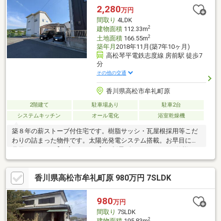
合わせて、お好きなようにリノベーションされるのがおすすめで
2,280
万円
す。例えば、２、３階を住居として使用して、１階部分を店舗や
間取り
4LDK
事務所としてご自身で使用されたり、賃貸に出して収益を得るな
2
建物面積
112.33m
どもおすすめです。
2
土地面積
166.55m
築年月
2018年11月(築7年10ヶ月)
高松琴平電鉄志度線 房前駅 徒歩7
分
その他の交通
香川県高松市牟礼町原
2階建て
駐車場あり
駐車2台
システムキッチン
オール電化
浴室乾燥機
築８年の薪ストーブ付住宅です。樹脂サッシ・瓦屋根採用等こだ
わりの詰まった物件です。太陽光発電システム搭載。お早目にご
見学ください♪【住宅スペック】・制震ダンパーミライエ仕様・オ
ール樹脂サッシ採用・瓦屋根仕様（スーパーセラブライト）・外
壁材（ＫＭＥＷ製 光セラ）採用・太陽光発電システム（パナソ
香川県高松市牟礼町原 980万円 7SLDK
ニック製３．９２ｋｗ）・リビング薪ストーブ（上階主寝室に煙
突あり）・玄関ドア スマートドア仕様・玄関・パントリーＲ壁
仕様とこだわりのある物件です。
980
万円
間取り
7SLDK
2
建物面積
195.83m