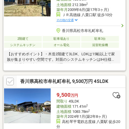
2
土地面積
212.38m
築年月
2009年6月(築17年3ヶ月)
ＪＲ高徳線 八栗口駅 徒歩10分
その他の交通
香川県高松市牟礼町牟礼
2階建て
駐車場あり
駐車3台
システムキッチン
オール電化
浴室乾燥機
【おすすめポイント】・木造2階建て3LDK、LDKは15帖以上で家
族が集まりやすい空間です。対面のシステムキッチンはIH仕様
で、料理中も会話がしやすい配置です。・吹抜けがあり上下階に
つながりを感じられ、屋内でも開放感を意識した暮らしができま
す。・全居室フローリングで掃除がしやすく、各部屋に収納があ
香川県高松市牟礼町牟礼 9,500万円 4SLDK
り日用品を整理しながら使えます。屋根裏収納もあり、季節用品
の保管にも対応できます。・お庭スペースがあり、日差しを感じ
ながらBBQなど屋外時間も楽しめます。・オール電化で設備がま
9,500
万円
とまり、水回りには窓があり日常的に換気が可能です。駐車3台分
間取り
4SLDK
を確保できます。
2
建物面積
171.41m
2
土地面積
1083.78m
築年月
2024年1月(築2年8ヶ月)
高松琴平電鉄志度線 八栗駅 徒歩20
分