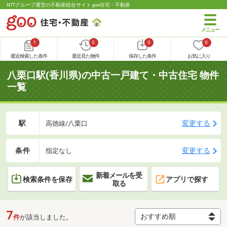
NTTグループ運営の不動産総合サイト goo住宅・不動産
1
0
0
0
最近検索した条件
最近見た物件
保存した条件
お気に入り
八栗口駅(香川県)の中古一戸建て・中古住宅 物件
一覧
駅
変更する
高徳線/八栗口
条件
変更する
指定なし
新着メールを受
検索条件を保存
アプリで探す
取る
7
件
が該当しました。