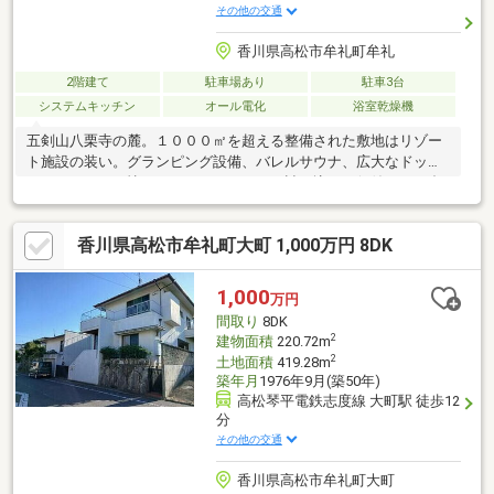
その他の交通
香川県高松市牟礼町牟礼
2階建て
駐車場あり
駐車3台
システムキッチン
オール電化
浴室乾燥機
五剣山八栗寺の麓。１０００㎡を超える整備された敷地はリゾー
ト施設の装い。グランピング設備、バレルサウナ、広大なドッグ
ランスペース。憧れのライフスタイルを詰め込んだ価値ある一邸
です♪ゆったりめの延床面積１７１．４１㎡の居室空間／香川県内
の工務店さんが建てた木の家／フローリングは無垢材（玄関：か
香川県高松市牟礼町大町 1,000万円 8DK
りん、リビング：さくら、キッチン・廊下等：ヒノキ等）／ガー
デンキャンプ後使用できるシャワールーム・トイレ／ランドクル
ーザー級２台収納可能な車庫／圧巻の約６０坪以上の芝生ドッグ
1,000
万円
ランスペース／吹抜の居室空間／サウナーの憧れバレルサウナ設
間取り
8DK
備／見どころ設備満載の邸宅／ご案内いたしますのでお気軽にご
2
建物面積
220.72m
連絡ください♪
2
土地面積
419.28m
築年月
1976年9月(築50年)
高松琴平電鉄志度線 大町駅 徒歩12
分
その他の交通
香川県高松市牟礼町大町