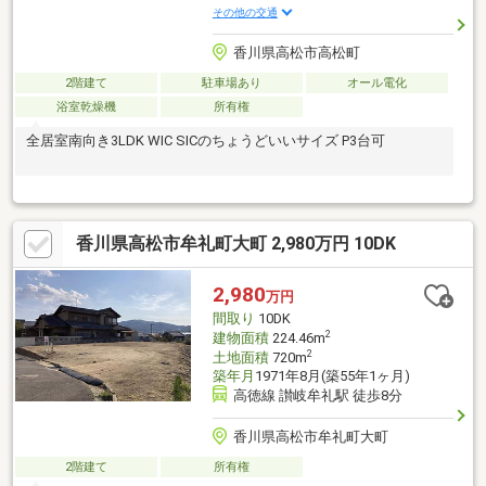
その他の交通
香川県高松市高松町
2階建て
駐車場あり
オール電化
浴室乾燥機
所有権
全居室南向き3LDK WIC SICのちょうどいいサイズ P3台可
香川県高松市牟礼町大町 2,980万円 10DK
2,980
万円
間取り
10DK
2
建物面積
224.46m
2
土地面積
720m
築年月
1971年8月(築55年1ヶ月)
高徳線 讃岐牟礼駅 徒歩8分
香川県高松市牟礼町大町
2階建て
所有権