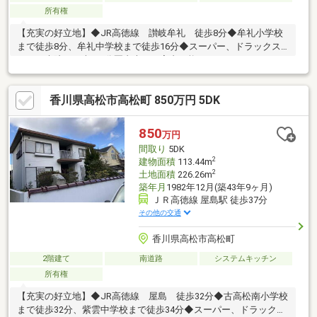
所有権
【充実の好立地】◆JR高徳線 讃岐牟礼 徒歩8分◆牟礼小学校
まで徒歩8分、牟礼中学校まで徒歩16分◆スーパー、ドラックス
トア、病院まで車で5分圏内本日ご案内可能です♪
香川県高松市高松町 850万円 5DK
850
万円
間取り
5DK
2
建物面積
113.44m
2
土地面積
226.26m
築年月
1982年12月(築43年9ヶ月)
ＪＲ高徳線 屋島駅 徒歩37分
その他の交通
香川県高松市高松町
2階建て
南道路
システムキッチン
所有権
【充実の好立地】◆JR高徳線 屋島 徒歩32分◆古高松南小学校
まで徒歩32分、紫雲中学校まで徒歩34分◆スーパー、ドラックス