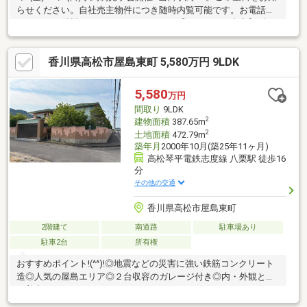
らせください。自社売主物件につき随時内覧可能です。お電話か
メールでご希望日をお知らせください。【リフォーム内容】●標
準シロアリ防除工事、鍵交換●外構・外装屋根・外壁陽圧洗浄
駐車場拡張●水回りシステムキッチン交換、ユニットバス交換、
香川県高松市屋島東町 5,580万円 9LDK
トイレ交換、洗面化粧台交換●内装クロス貼替●その他設備給湯器
交換【おすすめポイント】・本物件は条件により住宅ローン減税
が適用されます。・雨漏り、構造上主要な部分の欠陥や・腐食、
5,580
万円
給排水管の故障や漏水についてお引渡しより２年間保
間取り
9LDK
2
建物面積
387.65m
2
土地面積
472.79m
築年月
2000年10月(築25年11ヶ月)
高松琴平電鉄志度線 八栗駅 徒歩16
分
その他の交通
香川県高松市屋島東町
2階建て
南道路
駐車場あり
駐車2台
所有権
おすすめポイント!(^^)!◎地震などの災害に強い鉄筋コンクリート
造◎人気の屋島エリア◎２台収容のガレージ付き◎内・外観とも
に美邸