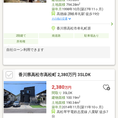
2
土地面積
794.28m
築年月
1998年10月(築27年11ヶ月)
高徳線 讃岐牟礼駅 徒歩19分
その他の交通
香川県高松市牟礼町原
2階建て
南道路
駐車場あり
所有権
自社ローン利用できます
香川県高松市高松町 2,380万円 3SLDK
2,380
万円
間取り
3SLDK
2
建物面積
100.19m
2
土地面積
190.34m
築年月
2014年11月(築11年10ヶ月)
高松琴平電鉄志度線 八栗駅 徒歩7
分