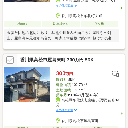
ＪＲ高徳線 讃岐牟礼駅 徒歩10分
その他の交通
香川県高松市牟礼町大町
2階建て
駐車場あり
所有権
玉藻台団地の北辺にあり、牟礼の町並みの向こうに屋島や五剣
山、屋島湾を見渡す高台の一軒家です建物は築60年超ですが建物
の状態もよく、邸宅の趣があります1階に7部屋、2階に3部屋の合
計10DKで、吹き抜けになっている縁側のような広い作業スペース
もありますまた、隣接して300㎡超の雑種地があり、約15台分の
香川県高松市屋島東町 300万円 5DK
駐車場として利用のほか、新築物件も可能です
300
万円
間取り
5DK
2
建物面積
103.78m
2
土地面積
172.4m
築年月
1981年9月(築45年)
高松琴平電鉄志度線 八栗駅 徒歩14
分
その他の交通
香川県高松市屋島東町