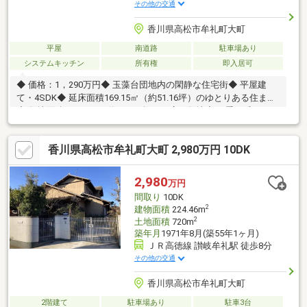
その他の交通
香川県高松市牟礼町大町
平屋
南道路
駐車場あり
システムキッチン
所有権
即入居可
◆ 価格：1，290万円◆ 玉藻台団地内の閑静な住宅街◆ 平屋建
て・4SDK◆ 延床面積169.15㎡（約51.16坪）のゆとりある住まい
◆ 敷地面積394.97㎡（約119.47坪）の広々敷地◆ 四季を感じられ
る中庭付き◆ 収納スペースが豊富で住空間もすっきり◆ 縦列駐
車3台可能◆ 家族みんなが暮らしやすいワンフロア設計◆ 趣味部
香川県高松市牟礼町大町 2,980万円 10DK
屋・書斎・収納など多目的に使える4SDK◆ 広い玄関とゆとりあ
る室内空間◆ ゆったりとしたスローライフを叶える住まい◆ 現
地見学受付中！お気軽にお問い合わせください。
2,980
万円
間取り
10DK
2
建物面積
224.46m
2
土地面積
720m
築年月
1971年8月(築55年1ヶ月)
ＪＲ高徳線 讃岐牟礼駅 徒歩8分
その他の交通
香川県高松市牟礼町大町
2階建て
駐車場あり
駐車3台