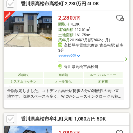
香川県高松市高松町 2,280万円 4LDK
2,280
万円
間取り
4LDK
2
建物面積
112.61m
2
土地面積
161.75m
築年月
2019年7月(築7年2ヶ月)
高松琴平電鉄志度線 古高松駅 徒歩
3分
その他の交通
香川県高松市高松町
2階建て
南道路
ルーフバルコニー
システムキッチン
オール電化
所有権
金額改定しました。コトデン古高松駅徒歩３分の利便性の高い立
地です。収納スペースも多く、WICやシューズインクロークも魅
力です。次世代制震ダンパー（SKダンパー）も採用（1階6基・2
階4基設置）地震の揺れを７０％軽減できます。屋根も台風等に強
い平板陶器瓦葺となっております。また、環境にやさしい電気自
香川県高松市牟礼町大町 1,080万円 5DK
動車用充電設備も設置済です。ご案内はいつでも可能ですので、
お気軽にご連絡ください。
1,080