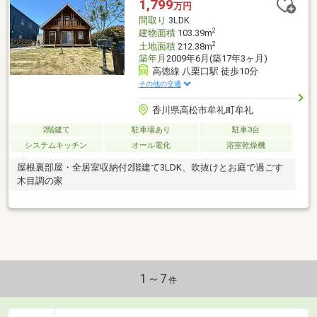
1,799
万円
間取り
3LDK
2
建物面積
103.39m
2
土地面積
212.38m
築年月
2009年6月(築17年3ヶ月)
高徳線 八栗口駅 徒歩10分
その他の交通
香川県高松市牟礼町牟礼
2階建て
駐車場あり
駐車3台
システムキッチン
オール電化
浴室乾燥機
屋根裏部屋・全居室収納付2階建て3LDK、吹抜けとお庭で過ごす
木目調の家
1～7
件