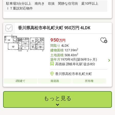
駐車場3台分以上 南向き 吹抜 閑静な住宅街 庭10坪以上
ＩＴ重説対応物件
香川県高松市牟礼町大町 950万円 4LDK
950
万円
間取り
4LDK
2
建物面積
127.39m
2
土地面積
508.43m
築年月
1970年4月(築56年5ヶ月)
高徳線 讃岐牟礼駅 徒歩8分
香川県高松市牟礼町大町
2階建て
南道路
所有権
もっと見る