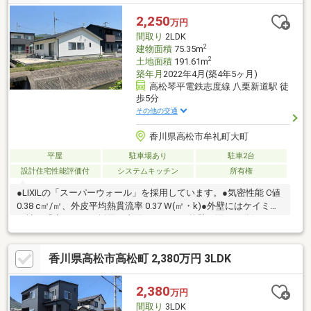
ルコニーからは屋島・五剣山が見られます
2,250
万円
間取り
2LDK
2
建物面積
75.35m
2
土地面積
191.61m
築年月
2022年4月(築4年5ヶ月)
高松琴平電鉄志度線 八栗新道駅 徒
歩5分
その他の交通
香川県高松市牟礼町大町
平屋
駐車場あり
駐車2台
設計住宅性能評価付
システムキッチン
所有権
●LIXILの「スーパーウォール」を採用しています。●気密性能 C値
0.38 c㎡/㎡、外皮平均熱貫流率 0.37 W(㎡・k)●外壁にはケイミュ
ー社の「光セラ」を採用。太陽のチカラで外壁の汚れを分解しま
す。●ことでん志度線「八栗新道」駅まで徒歩約5分、JR高徳線
「讃岐牟礼」駅まで徒歩約5分で2沿線利用可能です。●現在売主
香川県高松市高松町 2,380万円 3LDK
居住中ですが、内覧可能です。
2,380
万円
間取り
3LDK