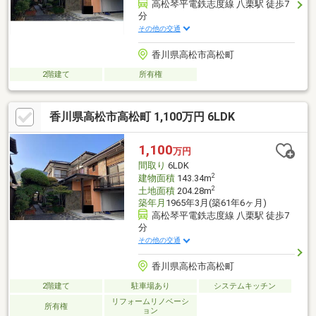
高松琴平電鉄志度線 八栗駅 徒歩7
分
その他の交通
香川県高松市高松町
2階建て
所有権
香川県高松市高松町 1,100万円 6LDK
1,100
万円
間取り
6LDK
2
建物面積
143.34m
2
土地面積
204.28m
築年月
1965年3月(築61年6ヶ月)
高松琴平電鉄志度線 八栗駅 徒歩7
分
その他の交通
香川県高松市高松町
2階建て
駐車場あり
システムキッチン
リフォームリノベーシ
所有権
ョン