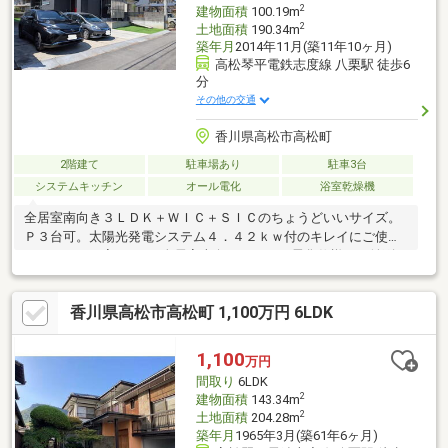
2
建物面積
100.19m
2
土地面積
190.34m
築年月
2014年11月(築11年10ヶ月)
高松琴平電鉄志度線 八栗駅 徒歩6
分
その他の交通
香川県高松市高松町
2階建て
駐車場あり
駐車3台
システムキッチン
オール電化
浴室乾燥機
全居室南向き３ＬＤＫ＋ＷＩＣ＋ＳＩＣのちょうどいいサイズ。
Ｐ３台可。太陽光発電システム４．４２ｋｗ付のキレイにご使用
されているお家です♪・全居室南向き・オール電化仕様・Ｐ並列３
台可・３ＬＤＫ＋ＷＩＣ＋ＳＩＣの使い勝手の良い間取り・外構
工事済み（ウッドデッキ＋人口芝敷き）（一部建物外周は真砂
香川県高松市高松町 1,100万円 6LDK
土）・マルナカ、マルヨシ香川が誇る２大スーパーも近い
1,100
万円
間取り
6LDK
2
建物面積
143.34m
2
土地面積
204.28m
築年月
1965年3月(築61年6ヶ月)