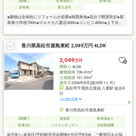
2階建て
駐車場あり
駐車2台
所有権
即入居可
●建物は全体的にリフォームが必要●南西角地●高台で眺望良好●屋
島東小学校700m●マルナカ八栗店400m●コンビニ400m●上下水道
引込済
香川県高松市屋島東町 2,049万円 4LDK
2,049
万円
間取り
4LDK
2
建物面積
106.41m
2
土地面積
161.53m
築年月
2006年8月(築20年1ヶ月)
高松琴平電鉄志度線 八栗駅 徒歩8
分
その他の交通
香川県高松市屋島東町
2階建て
南道路
駐車場あり
駐車2台
システムキッチン
浴室乾燥機
8/7(金)～8/9(日)予約制見学会開催※当日予約OK。ご希望日をお知