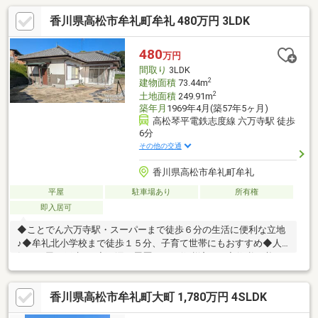
香川県高松市牟礼町牟礼 480万円 3LDK
480
万円
間取り
3LDK
2
建物面積
73.44m
2
土地面積
249.91m
築年月
1969年4月(築57年5ヶ月)
高松琴平電鉄志度線 六万寺駅 徒歩
6分
その他の交通
香川県高松市牟礼町牟礼
平屋
駐車場あり
所有権
即入居可
◆ことでん六万寺駅・スーパーまで徒歩６分の生活に便利な立地
♪◆牟礼北小学校まで徒歩１５分、子育て世帯にもおすすめ◆人
気の平屋一戸建て♪◆雨漏り履歴あり（修繕済み）◆修繕は必要
ですがまだまだお住まいいただける物件です
香川県高松市牟礼町大町 1,780万円 4SLDK