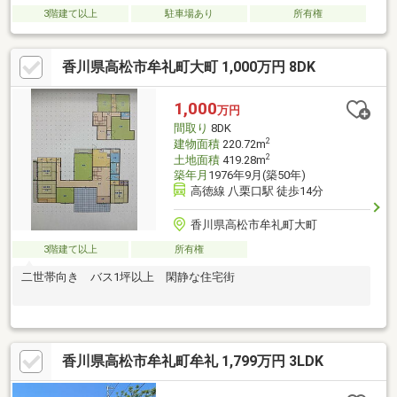
3階建て以上
駐車場あり
所有権
香川県高松市牟礼町大町 1,000万円 8DK
1,000
万円
間取り
8DK
2
建物面積
220.72m
2
土地面積
419.28m
築年月
1976年9月(築50年)
高徳線 八栗口駅 徒歩14分
香川県高松市牟礼町大町
3階建て以上
所有権
二世帯向き バス1坪以上 閑静な住宅街
香川県高松市牟礼町牟礼 1,799万円 3LDK