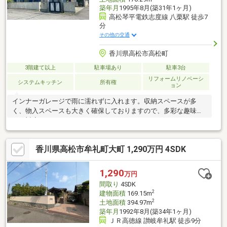
築年月
1995年8月(築31年1ヶ月)
高松琴平電鉄志度線 八栗駅 徒歩7
分
その他の交通
香川県高松市高松町
3階建て以上
駐車場あり
駐車3台
リフォームリノベーシ
システムキッチン
所有権
ョン
インナーガレージで雨に濡れずに入れます。収納スペースが多
く、物入スペースも大きく確保しておりますので、多彩な趣味に
もご対応できます。
香川県高松市牟礼町大町 1,290万円 4SDK
1,290
万円
間取り
4SDK
2
建物面積
169.15m
2
土地面積
394.97m
築年月
1992年8月(築34年1ヶ月)
ＪＲ高徳線 讃岐牟礼駅 徒歩9分