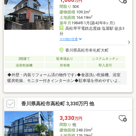
万円
間取り
5DK
2
建物面積
109.2m
2
土地面積
164.19m
築年月
1984年1月(築42年8ヶ月)
高松琴平電鉄志度線 塩屋駅 徒歩3
分
その他の交通
香川県高松市牟礼町大町
2階建て
駐車場あり
システムキッチン
浴室乾燥機
所有権
即入居可
◆外壁・内装リフォーム済の物件です♪◆食器洗い乾燥機、浴室
暖房乾燥、モニター付きインターホン◆駐車場を停めやすいよう
に工事中です♪
香川県高松市高松町 3,330万円 他
3,330
万円
間取り
他
2
建物面積
248.33m
2
土地面積
176.29m