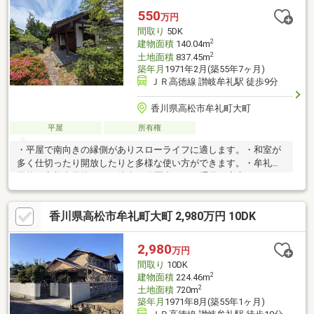
550
万円
間取り
5DK
2
建物面積
140.04m
2
土地面積
837.45m
築年月
1971年2月(築55年7ヶ月)
ＪＲ高徳線 讃岐牟礼駅 徒歩9分
香川県高松市牟礼町大町
平屋
所有権
・平屋で南向きの縁側がありスローライフに適します。・和室が
多く仕切ったり開放したりと多様な使い方ができます。・牟礼小
学校・牟礼中学校ともに徒歩10分圏内にあり通学も安心です。・
築年数相応のダメージがありリフォームは必要です。・現在駐車
スペースがなく、壁の一部を改修することにより確保可能です。
香川県高松市牟礼町大町 2,980万円 10DK
2,980
万円
間取り
10DK
2
建物面積
224.46m
2
土地面積
720m
築年月
1971年8月(築55年1ヶ月)