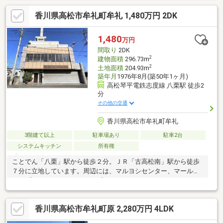
香川県高松市牟礼町牟礼 1,480万円 2DK
1,480
万円
間取り
2DK
2
建物面積
296.73m
2
土地面積
204.93m
築年月
1976年8月(築50年1ヶ月)
高松琴平電鉄志度線 八栗駅 徒歩2
分
その他の交通
香川県高松市牟礼町牟礼
3階建て以上
駐車場あり
駐車2台
システムキッチン
所有権
ことでん「八栗」駅から徒歩２分。ＪＲ「古高松南」駅から徒歩
７分に立地しています。周辺には、マルヨシセンター、マール、
コープ、ＤＣＭ、ミニストップ、ドラッグコスモス、くすりのレ
ディなど、生活便利施設が充実しています。建物は、鉄筋コンク
リート造の４階建て。屋上からは、屋島や、五剣山が望める素敵
香川県高松市牟礼町原 2,280万円 4LDK
な眺望。スペースもゆったりしており、屋上でＢＢＱ等楽しむこ
ともできますよ。室内は、改装が必要な状態となります。用途に