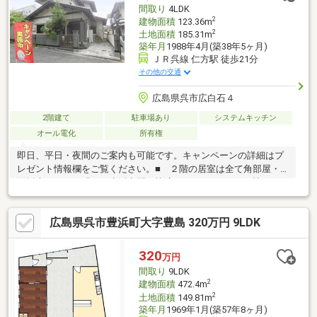
間取り
4LDK
2
建物面積
123.36m
2
土地面積
185.31m
築年月
1988年4月(築38年5ヶ月)
ＪＲ呉線 仁方駅 徒歩21分
その他の交通
広島県呉市広白石４
2階建て
駐車場あり
システムキッチン
オール電化
所有権
即日、平日・夜間のご案内も可能です。キャンペーンの詳細はプ
レゼント情報欄をご覧ください。■ ２階の居室は全て角部屋・2
面採光なので、明るい生活空間で快適です。■ LDKが18帖あるの
で、ゆったりと家族団らんの時間をすごせそうです。■ 全居室
6.0帖以上なので、居室として充分です。■ 周囲は閑静な住宅街
広島県呉市豊浜町大字豊島 320万円 9LDK
で、ゆったりとした生活がおくれそうです。■ 縁側があるの
で、庭を眺め、ゆったりと四季の移ろいを感じられそうです。
■ 浴室1坪タイプなので湯船でゆったりと足を伸ばせます。■
320
万円
車種により、駐車場1台使用可。■ 売主が業者なので、設備等保
間取り
9LDK
証がつくので安心です（有期限）
2
建物面積
472.4m
2
土地面積
149.81m
築年月
1969年1月(築57年8ヶ月)