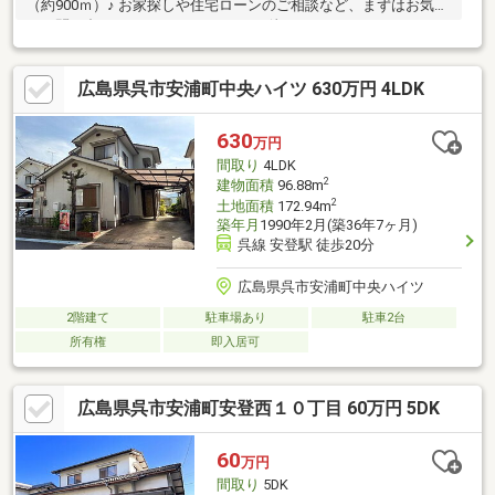
（約900ｍ）♪ お家探しや住宅ローンのご相談など、まずはお気軽
にお問い合わせください（＾＾）♪ お待ちしております！
広島県呉市安浦町中央ハイツ 630万円 4LDK
630
万円
間取り
4LDK
2
建物面積
96.88m
2
土地面積
172.94m
築年月
1990年2月(築36年7ヶ月)
呉線 安登駅 徒歩20分
広島県呉市安浦町中央ハイツ
2階建て
駐車場あり
駐車2台
所有権
即入居可
広島県呉市安浦町安登西１０丁目 60万円 5DK
60
万円
間取り
5DK