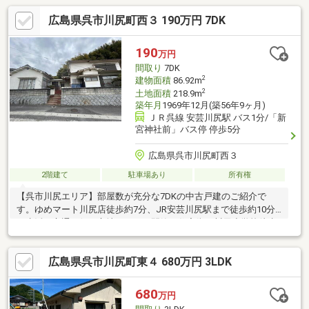
広島県呉市川尻町西３ 190万円 7DK
190
万円
間取り
7DK
2
建物面積
86.92m
2
土地面積
218.9m
築年月
1969年12月(築56年9ヶ月)
ＪＲ呉線 安芸川尻駅 バス1分/「新
宮神社前」バス停 停歩5分
広島県呉市川尻町西３
2階建て
駐車場あり
所有権
【呉市川尻エリア】部屋数が充分な7DKの中古戸建のご紹介で
す。ゆめマート川尻店徒歩約7分、JR安芸川尻駅まで徒歩約10分
と生活・交通至便な立地ながらも閑静な住宅街。川尻小学校徒歩
19分、川尻中学校徒歩10分2階からは海を臨むことができます
（令和8年3月現在）皆様のお問い合わせをお待ちしております。
広島県呉市川尻町東４ 680万円 3LDK
680
万円