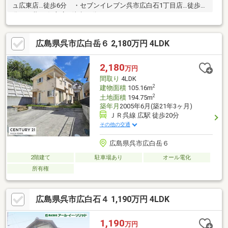
ュ広東店…徒歩6分 ・セブンイレブン呉市広白石1丁目店…徒歩10
分 ・藤三 仁方店…徒歩10分
広島県呉市広白岳６ 2,180万円 4LDK
2,180
万円
間取り
4LDK
2
建物面積
105.16m
2
土地面積
194.75m
築年月
2005年6月(築21年3ヶ月)
ＪＲ呉線 広駅 徒歩20分
その他の交通
広島県呉市広白岳６
2階建て
駐車場あり
オール電化
所有権
広島県呉市広白石４ 1,190万円 4LDK
1,190
万円