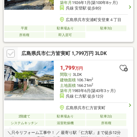
築年月
1926年1月(築100年8ヶ月)
呉線 安登駅 徒歩8分
広島県呉市安浦町安登東４丁目
平屋
駐車場あり
駐車3台
所有権
即入居可
広島県呉市仁方皆実町 1,799万円 3LDK
1,799
万円
間取り
3LDK
2
建物面積
106.74m
2
土地面積
166.21m
築年月
1983年6月(築43年3ヶ月)
呉線 仁方駅 徒歩12分
広島県呉市仁方皆実町
2階建て
駐車場あり
駐車2台
システムキッチン
浴室乾燥機
所有権
＼只今リフォーム工事中！ ／ 最寄り駅「仁方駅」まで徒歩12分