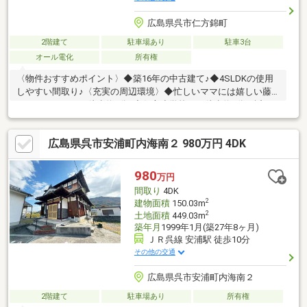
広島県呉市仁方錦町
2階建て
駐車場あり
駐車3台
オール電化
所有権
〈物件おすすめポイント〉◆築16年の中古建て♪◆4SLDKの使用
しやすい間取り♪〈充実の周辺環境〉◆忙しいママには嬉しい藤
三スーパーまで、徒歩約3分♪◆仁方小学校まで徒歩約3分と近
く、お子様も無理なく通えます♪◆仁方駅まで徒歩約9分♪通勤通
学に便利な「駅近」♪※ライフライン配管越境有 売主契約不適合
広島県呉市安浦町内海南２ 980万円 4DK
免責 分筆後面積等が確定いたします。見学ご希望の方も、まず
は資料を見たい...という方も、近鉄不動産 広島駅北営業所へお
気軽にお問合せください♪
980
万円
間取り
4DK
2
建物面積
150.03m
2
土地面積
449.03m
築年月
1999年1月(築27年8ヶ月)
ＪＲ呉線 安浦駅 徒歩10分
その他の交通
広島県呉市安浦町内海南２
2階建て
駐車場あり
所有権