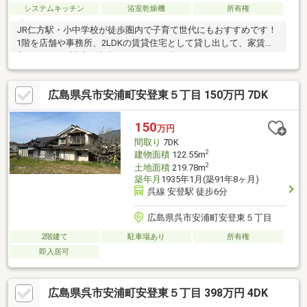
システムキッチン
浴室乾燥機
所有権
JR仁方駅・小中学校が徒歩圏内で子育て世代にもおすすめです！
1階を店舗や事務所、2LDKの賃貸住宅として貸し出して、家賃収
入をローンの返済に充当することも可能です！
広島県呉市安浦町安登東５丁目 150万円 7DK
150
万円
間取り
7DK
2
建物面積
122.55m
2
土地面積
219.78m
築年月
1935年1月(築91年8ヶ月)
呉線 安登駅 徒歩6分
広島県呉市安浦町安登東５丁目
2階建て
駐車場あり
所有権
即入居可
広島県呉市安浦町安登東５丁目 398万円 4DK