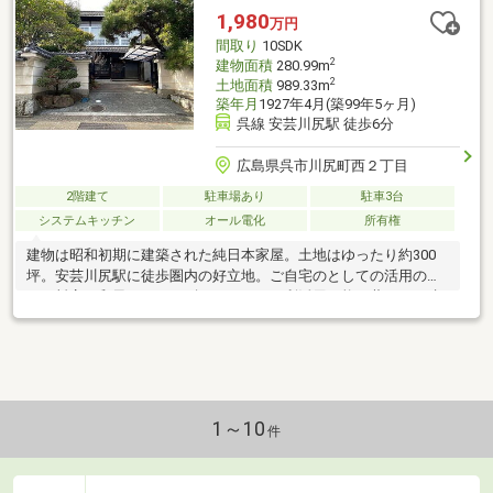
1,980
万円
間取り
10SDK
2
建物面積
280.99m
2
土地面積
989.33m
築年月
1927年4月(築99年5ヶ月)
呉線 安芸川尻駅 徒歩6分
広島県呉市川尻町西２丁目
2階建て
駐車場あり
駐車3台
システムキッチン
オール電化
所有権
建物は昭和初期に建築された純日本家屋。土地はゆったり約300
坪。安芸川尻駅に徒歩圏内の好立地。ご自宅のとしての活用のほ
か、料亭、和風カフェ、ギャラリーにも利活用可能。蔵あり。建
物は母屋以外に二棟あり。
1～10
件