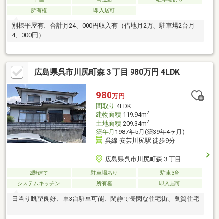
所有権
即入居可
別棟平屋有、合計月24、000円収入有（借地月2万、駐車場2台月
4、000円）
広島県呉市川尻町森３丁目 980万円 4LDK
980
万円
間取り
4LDK
2
建物面積
119.94m
2
土地面積
209.34m
築年月
1987年5月(築39年4ヶ月)
呉線 安芸川尻駅 徒歩9分
広島県呉市川尻町森３丁目
2階建て
駐車場あり
駐車3台
システムキッチン
所有権
即入居可
日当り眺望良好、車3台駐車可能、閑静で長閑な住宅街、良質住宅