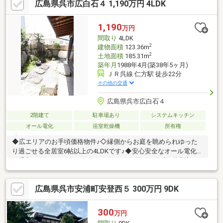
広島県呉市広白石４ 1,190万円 4LDK
1,190
万円
間取り
4LDK
2
建物面積
123.36m
2
土地面積
185.31m
築年月
1988年4月(築38年5ヶ月)
ＪＲ呉線 仁方駅 徒歩22分
その他の交通
広島県呉市広白石４
2階建て
駐車場あり
システムキッチン
オール電化
浴室乾燥機
所有権
◆広エリアのお手頃価格物件♪◇縁側からお庭を眺められゆった
り過ごせる全居室6帖以上の4LDKです♪◆安心安全なオール電化♪
お手入れ楽々なＩＨクッキングヒーター仕様です◆◇1階和室は
リビングと独立しているので家族それぞれ一人時間を大事にでき
ます◇◆閑静な住宅地で緑豊かな住環境でリモートワークにもオ
広島県呉市安浦町安登西５ 300万円 9DK
ススメ◆◇お庭付♪四季折々の草花で毎日の暮らしに彩りを◇◆
来場メリット・物件を見て触れる事で暮らしのイメージが上がり
ます・WEBよりもリアルな資金シミュレーションが可能です・未
300
万円
完成でも類似の完成物件があればご案内可能です赤い「見学可