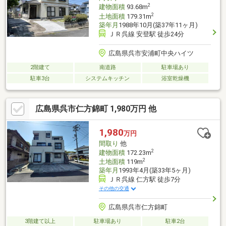
2
建物面積
93.68m
2
土地面積
179.31m
築年月
1988年10月(築37年11ヶ月)
ＪＲ呉線 安登駅 徒歩24分
広島県呉市安浦町中央ハイツ
2階建て
南道路
駐車場あり
駐車3台
システムキッチン
浴室乾燥機
広島県呉市仁方錦町 1,980万円 他
1,980
万円
間取り
他
2
建物面積
172.23m
2
土地面積
119m
築年月
1993年4月(築33年5ヶ月)
ＪＲ呉線 仁方駅 徒歩7分
その他の交通
広島県呉市仁方錦町
3階建て以上
駐車場あり
駐車2台