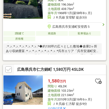
間取り
9DK
能」ボタンから、ご希望の日時にご予約ください。
2
建物面積
196.36m
2
土地面積
438.75m
築年月
1968年1月(築58年8ヶ月)
ＪＲ呉線 安登駅 徒歩3分
広島県呉市安浦町安登西５
2階建て
南道路
駐車場あり
所有権
.:*.:♪.:*.:♪.:*.:♪.:*.:♪.:*.:♪.:*◆約130坪の広々とした敷地◆倉庫2ヶ所
あり収納豊富.:*.:♪.:*.:♪.:*.:♪.:*.:♪.:*.:♪.:*呉市エリア「呉市安浦町安登
西五丁目 戸建」。最寄りの安登駅まで徒歩3分と、通勤、通学に
利用できます。ファミリー向けのポイント、呉市立安登小学校が
徒歩5分のところにあります。ゆったりとした間取り、部屋数も豊
広島県呉市仁方錦町 1,580万円 4SLDK
富な9DKです。倉庫付きで収納力あり。 季節物や趣味の道具もす
っきり片付きます。安登郵便局まで徒歩2分、ローソン安浦安登店
まで徒歩約3分。
1,580
万円
間取り
4SLDK
2
建物面積
103.25m
2
土地面積
221.04m
築年月
2010年3月(築16年6ヶ月)
ＪＲ呉線 仁方駅 徒歩9分
その他の交通