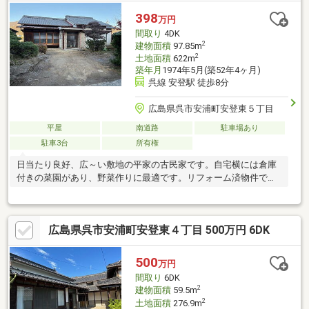
398
万円
間取り
4DK
2
建物面積
97.85m
2
土地面積
622m
築年月
1974年5月(築52年4ヶ月)
呉線 安登駅 徒歩8分
広島県呉市安浦町安登東５丁目
平屋
南道路
駐車場あり
駐車3台
所有権
日当たり良好、広～い敷地の平家の古民家です。自宅横には倉庫
付きの菜園があり、野菜作りに最適です。リフォーム済物件で
す。
広島県呉市安浦町安登東４丁目 500万円 6DK
500
万円
間取り
6DK
2
建物面積
59.5m
2
土地面積
276.9m