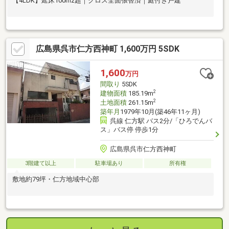
【4LDK】延床100m2超｜クロス全面張替済｜庭付き戸建
広島県呉市仁方西神町 1,600万円 5SDK
1,600
万円
間取り
5SDK
2
建物面積
185.19m
2
土地面積
261.15m
築年月
1979年10月(築46年11ヶ月)
呉線 仁方駅 バス2分/「ひろでんバ
ス」バス停 停歩1分
広島県呉市仁方西神町
3階建て以上
駐車場あり
所有権
敷地約79坪・仁方地域中心部