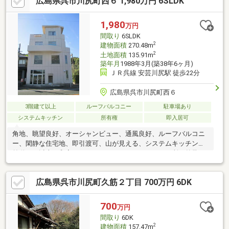
広島県呉市川尻町西６ 1,980万円 6SLDK
無、通風良好、開発分譲地内、区画整理地内、納戸、周辺交通量
少なめ
1,980
万円
間取り
6SLDK
2
建物面積
270.48m
2
土地面積
135.91m
築年月
1988年3月(築38年6ヶ月)
ＪＲ呉線 安芸川尻駅 徒歩22分
広島県呉市川尻町西６
3階建て以上
ルーフバルコニー
駐車場あり
システムキッチン
所有権
即入居可
角地、眺望良好、オーシャンビュー、通風良好、ルーフバルコニ
ー、閑静な住宅地、即引渡可、山が見える、システムキッチン、
前道６ｍ以上、和室、ワイドバルコニー、トイレ２ヶ所、外装リ
フォーム、東南向き、オートバス、浴室に窓、吹抜け、緑豊かな
住宅地、前面棟無、３階建以上、BS・CS・CATV、平坦地
広島県呉市川尻町久筋２丁目 700万円 6DK
700
万円
間取り
6DK
2
建物面積
157.47m