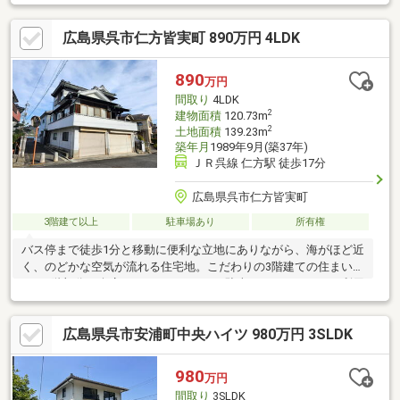
で徒歩1分とお出かけにも便利です。公園も近く、お散歩や気分転
換にもぴったりの環境です。2021年にフローリングへリフォーム
広島県呉市仁方皆実町 890万円 4LDK
し、昭和の住宅の味わいを残しつつも、フローリングに床暖房を
備え暮らしやすいようリフォームされています。
890
万円
間取り
4LDK
2
建物面積
120.73m
2
土地面積
139.23m
築年月
1989年9月(築37年)
ＪＲ呉線 仁方駅 徒歩17分
広島県呉市仁方皆実町
3階建て以上
駐車場あり
所有権
バス停まで徒歩1分と移動に便利な立地にありながら、海がほど近
く、のどかな空気が流れる住宅地。こだわりの3階建ての住まいで
す。1階部分は倉庫としてはもちろん、駐車スペースとしても利用
可能。お車を雨風から守れるのは嬉しいポイントです。アウトド
ア用品や趣味の道具、季節物の収納にも重宝します。居住空間は2
広島県呉市安浦町中央ハイツ 980万円 3SLDK
階にまとまり、風通しや陽当たりも良好。静かな環境で、ゆった
りと自分らしい暮らしを楽しめる一邸です。
980
万円
間取り
3SLDK