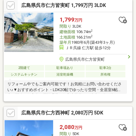
広島県呉市仁方皆実町 1,799万円 3LDK
徒歩18分〇JR仁方駅まで 徒歩12分
1,799
万円
間取り
3LDK
2
建物面積
106.74m
2
土地面積
166.21m
築年月
1983年6月(築43年3ヶ月)
ＪＲ呉線 仁方駅 徒歩12分
広島県呉市仁方皆実町
2階建て
駐車場あり
駐車2台
システムキッチン
浴室乾燥機
所有権
リフォーム中でもご案内可能です！お気軽にお問い合わせくださ
い♪▼おすすめポイント・LDK20帖でゆったり空間・全居室6帖以
上・閑静な住宅街▼周辺環境・仁方小学校まで徒歩17分（約1300
ｍ）・仁方中学校まで徒歩11分（約850ｍ）・藤三 仁方店まで徒
歩17分（約1300ｍ）・JR呉線「仁方」駅まで徒歩12分（約900
広島県呉市仁方西神町 2,080万円 5DK
ｍ）＊－－－－－－－－－－－－－－－－－－－－－＊＼おウチ
探しはケイアイエポックメイキング（株）にお任せください！／
☆幅広いご紹介♪気になる物件を一括でご紹介させていただきま
2,080
万円
す！☆住宅ローン相談無料対応！秘密厳守にて親身にご対応しま
間取り
5DK
す！☆土日平日夜でもご対応可能です！