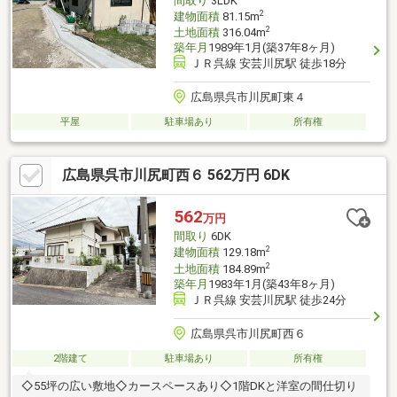
間取り
3LDK
2
建物面積
81.15m
2
土地面積
316.04m
築年月
1989年1月(築37年8ヶ月)
ＪＲ呉線 安芸川尻駅 徒歩18分
広島県呉市川尻町東４
平屋
駐車場あり
所有権
広島県呉市川尻町西６ 562万円 6DK
562
万円
間取り
6DK
2
建物面積
129.18m
2
土地面積
184.89m
築年月
1983年1月(築43年8ヶ月)
ＪＲ呉線 安芸川尻駅 徒歩24分
広島県呉市川尻町西６
2階建て
駐車場あり
所有権
◇55坪の広い敷地◇カースペースあり◇1階DKと洋室の間仕切り