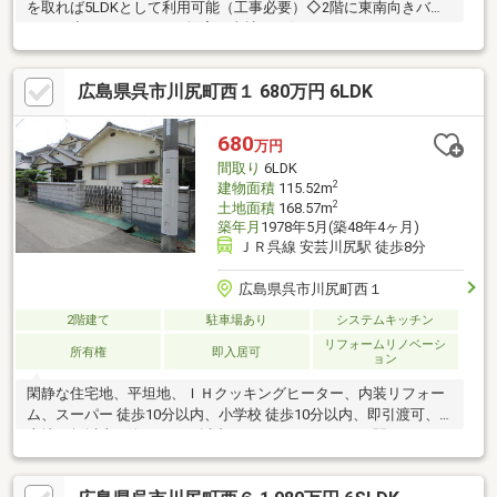
を取れば5LDKとして利用可能（工事必要）◇2階に東南向きバル
コニー◇リフォームのご提案も当社にお任せ下さい！□*■*□*■
朝 日 住 宅 □*■*□*■●おかげさまで創業６０年を迎えまし
た。引続き『安心・安全』のお取次ぎをさせて頂きます。●弊社
広島県呉市川尻町西１ 680万円 6LDK
の営業スタッフは全員『宅地建物取引士』を保持しており不動
産・住宅ローンなど、お気軽にご相談ください。 なお、弊社で
はしつこい営業活動は行っておりません。
680
万円
間取り
6LDK
2
建物面積
115.52m
2
土地面積
168.57m
築年月
1978年5月(築48年4ヶ月)
ＪＲ呉線 安芸川尻駅 徒歩8分
広島県呉市川尻町西１
2階建て
駐車場あり
システムキッチン
リフォームリノベーシ
所有権
即入居可
ョン
閑静な住宅地、平坦地、ＩＨクッキングヒーター、内装リフォー
ム、スーパー 徒歩10分以内、小学校 徒歩10分以内、即引渡可、
土地50坪以上、海まで2km以内、システムキッチン、駅まで平
坦、和室、整形地、ハイルーフ駐車場、３面採光、２階建、南面
バルコニー、オートバス、浴室に窓、緑豊かな住宅地、前面棟