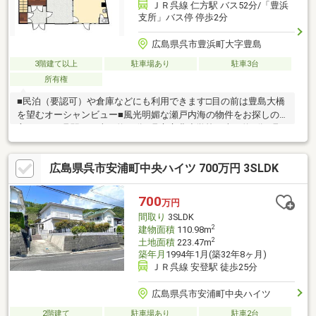
ＪＲ呉線 仁方駅 バス52分/「豊浜
支所」バス停 停歩2分
広島県呉市豊浜町大字豊島
3階建て以上
駐車場あり
駐車3台
所有権
■民泊（要認可）や倉庫などにも利用できます□目の前は豊島大橋
を望むオーシャンビュー■風光明媚な瀬戸内海の物件をお探しの
方ぜひ□JR呉駅から車で約50分■呉市立豊小学校 車で約7分□呉
市立豊浜中学校 徒歩9分■Aコープ 豊島店 徒歩9分□豊島郵便
局 徒歩5分■呉市役所豊浜市民センター 徒歩2分※建物内の残置
広島県呉市安浦町中央ハイツ 700万円 3SLDK
物撤去は要相談になります。 売主の契約不適合責任は全て免責
となります。たくさんのお客様から満足のお言葉を頂戴しており
ます◆多数の提携銀行からお薦めローンプランをご提案◆空間ス
700
万円
タイリストによるトータルインテリア相談まずはお気軽にお問い
間取り
3SLDK
合わせくださいませ♪
2
建物面積
110.98m
2
土地面積
223.47m
築年月
1994年1月(築32年8ヶ月)
ＪＲ呉線 安登駅 徒歩25分
広島県呉市安浦町中央ハイツ
2階建て
駐車場あり
駐車2台