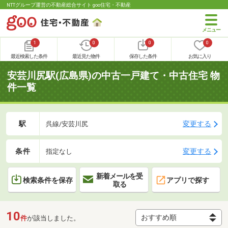
NTTグループ運営の不動産総合サイト goo住宅・不動産
1
0
0
0
最近検索した条件
最近見た物件
保存した条件
お気に入り
安芸川尻駅(広島県)の中古一戸建て・中古住宅 物
件一覧
駅
変更する
呉線/安芸川尻
条件
変更する
指定なし
新着メールを受
検索条件を保存
アプリで探す
取る
10
件
が該当しました。