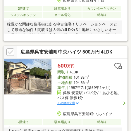
広島県呉市広白石４丁目
2階建て
駐車場あり
カウンターキッチン
システムキッチン
オール電化
所有権
緑豊かな閑静な住宅街にある中古住宅！リノベーションベースと
して最適な物件！間取りは人気の4LDK+S！地球にやさしいオー
ル電化！納戸等収納面も充実！内覧も可能ですお気軽にお問い合
わせください！
広島県呉市安浦町中央ハイツ 500万円 4LDK
500
万円
間取り
4LDK
2
建物面積
101.83m
2
土地面積
194.86m
築年月
1987年7月(築39年2ヶ月)
呉線 安登駅 バス9分/「あひる池」
バス停 停歩1分
その他の交通
広島県呉市安浦町中央ハイツ
2階建て
駐車場あり
所有権