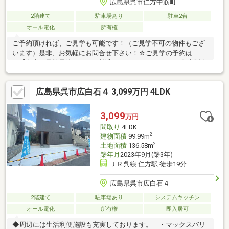
広島県呉市仁方中筋町
2階建て
駐車場あり
駐車2台
オール電化
所有権
ご予約頂ければ、ご見学も可能です！（ご見学不可の物件もござ
います）是非、お気軽にお問合せ下さい！☆ご見学の予約は
→【右上の見学予約する（無料)】をクリック！トータテ住宅販売
（株）東営業所まで！！0120-412-730広島県内に５店舗！地域密
着型のトータテ！【取扱物件７０８７件 その内未公開物件３０
広島県呉市広白石４ 3,099万円 4LDK
９４件ご用意しています】トータテのホームページもぜひご覧く
ださい！!https://jyuhan.totate.co.jp/
3,099
万円
間取り
4LDK
2
建物面積
99.99m
2
土地面積
136.58m
築年月
2023年9月(築3年)
ＪＲ呉線 仁方駅 徒歩19分
広島県呉市広白石４
2階建て
駐車場あり
システムキッチン
オール電化
所有権
即入居可
◆周辺には生活利便施設も充実しております。 ・マックスバリ