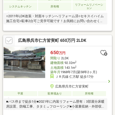
リフォームリノベーシ
システムキッチン
所有権
ョン
○2011年LDK改装・対面キッチンへリフォーム済○セキスイハイム
施工住宅○駐車2台可ご見学可能です！お気軽にお問い合わせくだ
さい♪＊ゆめマート川尻 車9分＊ウォンツ川尻店 車6分＊ロー
ソン安浦安登店 車3分＊安浦中学校 車10分＊安登小学校 徒
歩26分＊安登保育所 車5分お問い合わせはこちら↓↓---*---*---*---*-
広島県呉市仁方皆実町 650万円 2LDK
--*---*---*---*---*---(株)オオサワ創研 TEL：0120-05-8490営業時
間：10:00～18:00／定休日：水曜日
650
万円
間取り
2LDK
2
建物面積
92.32m
2
土地面積
143.1m
築年月
1968年7月(築58年2ヶ月)
ＪＲ呉線 仁方駅 徒歩17分
広島県呉市仁方皆実町
平屋
駐車場あり
所有権
■バス停まで徒歩1分■2021年に内装リフォーム歴有：3部屋分床暖
房設置、防蟻工事、タタミ→フローリング■小屋裏収納・外部収
納有海のそばの穏やかな住宅地に佇む、平屋の住まい。バス停ま