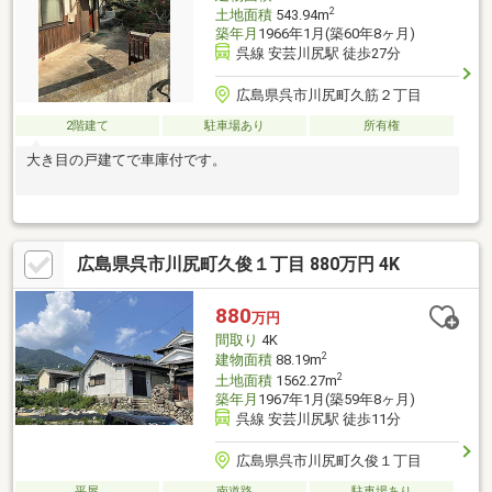
2
土地面積
543.94m
築年月
1966年1月(築60年8ヶ月)
呉線 安芸川尻駅 徒歩27分
広島県呉市川尻町久筋２丁目
2階建て
駐車場あり
所有権
大き目の戸建てで車庫付です。
広島県呉市川尻町久俊１丁目 880万円 4K
880
万円
間取り
4K
2
建物面積
88.19m
2
土地面積
1562.27m
築年月
1967年1月(築59年8ヶ月)
呉線 安芸川尻駅 徒歩11分
広島県呉市川尻町久俊１丁目
平屋
南道路
駐車場あり