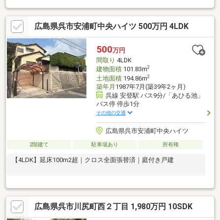
広島県呉市安浦町中央ハイツ 500万円 4LDK
500
万円
間取り
4LDK
2
建物面積
101.83m
2
土地面積
194.86m
築年月
1987年7月(築39年2ヶ月)
呉線 安登駅 バス9分/「あひる池」
バス停 停歩1分
その他の交通
広島県呉市安浦町中央ハイツ
2階建て
駐車場あり
所有権
【4LDK】延床100m2超｜クロス全面張替済｜庭付き戸建
広島県呉市川尻町西２丁目 1,980万円 10SDK