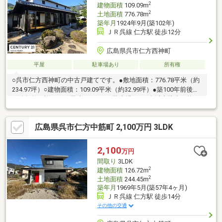
2
建物面積
109.09m
2
土地面積
776.78m
築年月
1924年9月(築102年)
ＪＲ呉線 仁方駅 徒歩12分
広島県呉市仁方西神町
平屋
駐車場あり
所有権
○呉市仁方西神町の中古戸建てです。●敷地面積：776.78平米（約
234.97坪）○建物面積：109.09平米（約32.99坪）●築100年前後
（築年数不詳）の平屋建てです。○駐車場は、3台以上駐車可能！
●約12年前ごろに室内のリフォームをしています。○手入れの行き
届いたお庭もあり、ガーデニングも楽しめます♪土・日・祝日もご
広島県呉市仁方中筋町 2,100万円 3LDK
見学可能です！！（事前予約をお願いいたします）ぜひ一度お問
い合わせください♪
2,100
万円
間取り
3LDK
2
建物面積
126.72m
2
土地面積
244.45m
築年月
1969年5月(築57年4ヶ月)
ＪＲ呉線 仁方駅 徒歩14分
その他の交通