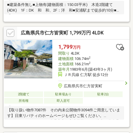
■建築条件無し■上物有(建物面積：150.03平米) 木造2階建て
(4DK) 1F：DK 和 和、2F：洋 和■安浦駅まで徒歩約10分■地
番：3166(204㎡)、3251-9(21.25㎡)、 3251-10(0.47㎡)、3245-
1(223.31㎡)
広島県呉市仁方皆実町 1,799万円 4LDK
1,799
万円
間取り
4LDK
2
建物面積
106.74m
2
土地面積
166.21m
築年月
1983年6月(築43年3ヶ月)
ＪＲ呉線 仁方駅 徒歩12分
広島県呉市仁方皆実町
2階建て
駐車場あり
駐車2台
所有権
即入居可
【取り扱い物件7087件 その内未公開物件3094件ご用意していま
す】日東リバティのホームページもぜひご覧ください。
https://www.nitto-f.com/〇呉市立仁方小学校まで 徒歩14分〇呉
市立仁方中学校まで 徒歩11分〇皆実保育所まで 徒歩2分〇セ
ブンイレブン 呉仁方桟橋通店まで 徒歩8分〇藤三仁方店まで