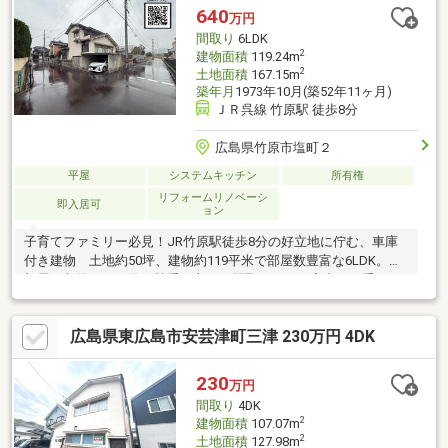
楽々。キッチンの後ろに洗面所・浴室があり、複数の家事を同時
640
万円
にこなせるスムーズな動線。各部屋の収納とは別で大容量の屋根
間取り
6LDK
裏収納があり、季節ものもたっぷりと収納できるゆとりの広さで
2
建物面積
119.24m
す。
2
土地面積
167.15m
築年月
1973年10月(築52年11ヶ月)
ＪＲ呉線 竹原駅 徒歩8分
広島県竹原市塩町２
平屋
システムキッチン
所有権
リフォームリノベーシ
即入居可
ョン
子育てファミリー必見！JR竹原駅徒歩8分の好立地に佇む、車庫
付き建物 土地約50坪、建物約119平米で部屋数豊富な6LDK。各
部屋に収納があり使い勝手の良いの間取りです。室内には手すり
付きの清潔なユニットバスや、タイル張りの広々キッチンを完
備。和室が多く家庭菜園を楽しめるお庭もあり、ご家族のお好み
広島県東広島市安芸津町三津 230万円 4DK
に合わせたリノベーションやDIYのベース物件としても最適です。
230
万円
間取り
4DK
2
建物面積
107.07m
2
土地面積
127.98m