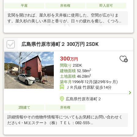
平屋
所有権
即入居可
玄関を開ければ、屋久杉を天井板に使用した、空間が広がりま
す。屋久杉の美しい木目と香りが、日々の疲れを癒し、くつろぎ
を提供します。自然の温もりと安心のこの住まいで暮らしを始め
ませんか？
広島県竹原市港町２ 300万円 2SDK
300
万円
間取り
2SDK
2
建物面積
52.58m
2
土地面積
46.28m
築年月
1996年12月(築29年9ヶ月)
ＪＲ呉線 竹原駅 徒歩14分
広島県竹原市港町２
2階建て
所有権
詳細情報やその他物件情報等についてもお気軽にお問い合わせく
ださいI・Mエステート（株）ＴＥＬ：082-555-
2345http://www.imestate.com/