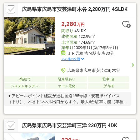
広島県東広島市安芸津町木谷 2,280万円 4SLDK
2,280
万円
間取り
4SLDK
2
建物面積
122.99m
2
土地面積
474.68m
築年月
2009年1月(築17年8ヶ月)
ＪＲ呉線 吉名駅 徒歩33分
その他の交通
広島県東広島市安芸津町木谷
2階建て
駐車場あり
駐車3台
システムキッチン
オール電化
所有権
▼アピールポイント建設が進む国道185号線・安芸津バイパス
（下り）、木谷トンネル出口からすぐ。最大6台駐車可能（車種に
よる）20帖超えの広々LDK。南側に広く面しており、大きな窓か
ら明るい光が差し込みます。リビングとキッチンの間に可動式の
間仕切りがあり、エアコン効率のアップや来客時の目隠しに活躍
広島県東広島市安芸津町三津 230万円 4DK
します。「ほぼ玄関」と言える利便性抜群の勝手口があり、車か
らキッチンへ直行できる動線のおかげで、買い物後の荷物運びも
楽々。キッチンの後ろに洗面所・浴室があり、複数の家事を同時