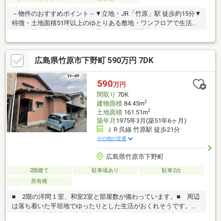
－物件のおすすめポイント－▼立地・JR「竹原」駅 徒歩約15分▼
特徴・土地面積51坪以上のゆとりある敷地・ワンフロアで生活で
きる平屋住宅で、階段のない暮らしやすい間取り・テラス付きで
くつろぎの時間や洗濯物干しにも活用可能・物干し場があり、家
事動線にも配慮された住まい▼収納・土間スペース・クローゼッ
広島県竹原市下野町 590万円 7DK
ト、物入、玄関収納など収納スペースを確保【 ご希望の住まい探
しをお手伝いします 】物件の詳細・ご相談はお気軽にお問い合わ
せください。
590
万円
間取り
7DK
2
建物面積
84.45m
2
土地面積
161.51m
築年月
1975年3月(築51年6ヶ月)
ＪＲ呉線 竹原駅 徒歩21分
その他の交通
広島県竹原市下野町
2階建て
駐車場あり
駐車2台
所有権
■ 2階の洋間１室、和室2室と部屋数が備わっています。■ 周辺
は落ち着いた平坦地でゆったりとした生活がおくれそうです。
■ 近くに商業施設や小学校もあります。■ 軽自動車2台可能で