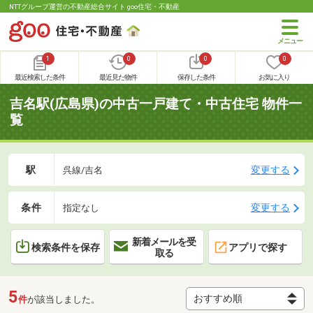
NTTグループ運営の不動産総合サイト goo住宅・不動産
1
0
0
0
最近検索した条件
最近見た物件
保存した条件
お気に入り
吉名駅(広島県)の中古一戸建て・中古住宅 物件一
覧
駅
変更する
呉線/吉名
条件
変更する
指定なし
新着メールを受
検索条件を保存
アプリで探す
取る
5
件
が該当しました。