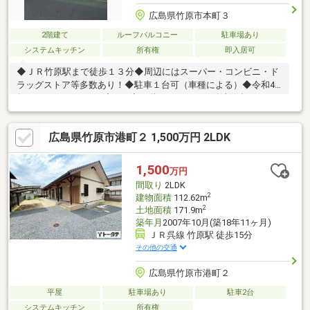
広島県竹原市本町３
2階建て
ルーフバルコニー
駐車場あり
システムキッチン
所有権
即入居可
◆ＪＲ竹原駅まで徒歩１３分◆周辺にはスーパー・コンビニ・ド
ラッグストア等多数あり！◆駐車１台可（車種による）◆令和4
年5月フルリフォーム済！ ◆２階にもシャワー付洗面台とトイ
レあり！◆室内丁寧にお使いです◆クリーニング済
広島県竹原市港町２ 1,500万円 2LDK
1,500
万円
間取り
2LDK
2
建物面積
112.62m
2
土地面積
171.9m
築年月
2007年10月(築18年11ヶ月)
ＪＲ呉線 竹原駅 徒歩15分
その他の交通
広島県竹原市港町２
平屋
駐車場あり
駐車2台
システムキッチン
所有権