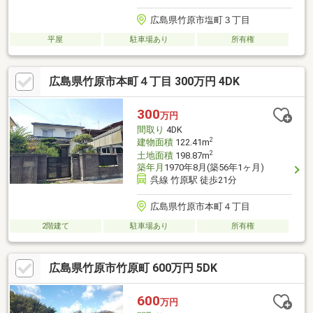
広島県竹原市塩町３丁目
平屋
駐車場あり
所有権
広島県竹原市本町４丁目 300万円 4DK
300
万円
間取り
4DK
2
建物面積
122.41m
2
土地面積
198.87m
築年月
1970年8月(築56年1ヶ月)
呉線 竹原駅 徒歩21分
広島県竹原市本町４丁目
2階建て
駐車場あり
所有権
広島県竹原市竹原町 600万円 5DK
600
万円