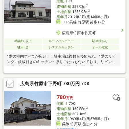
間取り
他
2
建物面積
227.93m
2
土地面積
1288.95m
築年月
2012年3月(築14年6ヶ月)
ＪＲ呉線 竹原駅 徒歩12分
広島県竹原市竹原町
3階建て以上
ルーフバルコニー
駐車場あり
駐車3台
システムキッチン
オール電化
1階の室内すべてが広い！！駐車場は複数台停められ、1階のリビ
ングに鉄板付きのキッチン・ほりごたつも付いており、リビング
天井は夜プラネタリウムになり、玄関も広く靴も隠せます♪パター
ゴルフが出来る広いベランダ♪お風呂に広い窓が付いて模擬露天風
呂風♪事務所にトイレも付いており外から出入り出来ます♪2階の
広島県竹原市下野町 780万円 7DK
リビングは小上がりの畳に長いベランダに広いキッチンも特徴で
す。脱衣所も余裕があり、トイレは1階同様男女別で使いやすい
♪3階は同じ間取りの子供部屋でそれぞれエアコン付いており、屋
780
万円
根裏収納に沢山の荷物が置けます♪太陽光設備付きなので自己消費
間取り
7DK
の電気もまかなえそう！スーパー・コンビニが徒歩圏内で利便性
2
建物面積
160.88m
良！
2
土地面積
307.1m
築年月
1969年4月(築57年5ヶ月)
呉線 竹原駅 徒歩21分