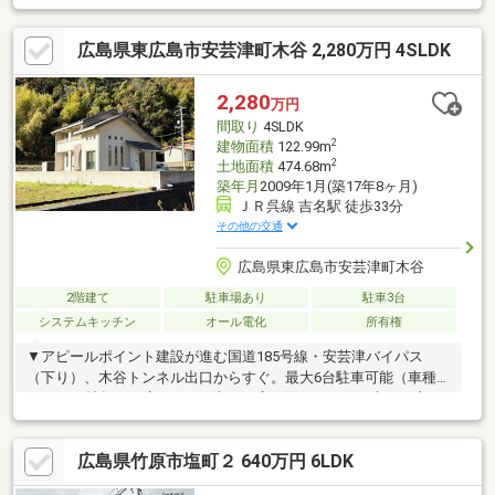
す。■ 4.5帖バルコニーなので、たくさんの洗濯物も安心です。
■ 1階はダイニングを除いて和室4室あります。
広島県東広島市安芸津町木谷 2,280万円 4SLDK
2,280
万円
間取り
4SLDK
2
建物面積
122.99m
2
土地面積
474.68m
築年月
2009年1月(築17年8ヶ月)
ＪＲ呉線 吉名駅 徒歩33分
その他の交通
広島県東広島市安芸津町木谷
2階建て
駐車場あり
駐車3台
システムキッチン
オール電化
所有権
▼アピールポイント建設が進む国道185号線・安芸津バイパス
（下り）、木谷トンネル出口からすぐ。最大6台駐車可能（車種に
よる）20帖超えの広々LDK。南側に広く面しており、大きな窓か
ら明るい光が差し込みます。リビングとキッチンの間に可動式の
間仕切りがあり、エアコン効率のアップや来客時の目隠しに活躍
広島県竹原市塩町２ 640万円 6LDK
します。「ほぼ玄関」と言える利便性抜群の勝手口があり、車か
らキッチンへ直行できる動線のおかげで、買い物後の荷物運びも