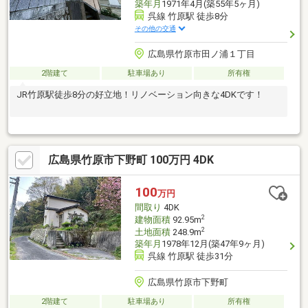
築年月
1971年4月(築55年5ヶ月)
呉線 竹原駅 徒歩8分
その他の交通
広島県竹原市田ノ浦１丁目
2階建て
駐車場あり
所有権
JR竹原駅徒歩8分の好立地！リノベーション向きな4DKです！
広島県竹原市下野町 100万円 4DK
100
万円
間取り
4DK
2
建物面積
92.95m
2
土地面積
248.9m
築年月
1978年12月(築47年9ヶ月)
呉線 竹原駅 徒歩31分
広島県竹原市下野町
2階建て
駐車場あり
所有権