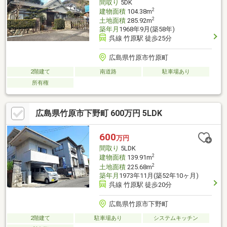
間取り
5DK
2
建物面積
104.38m
2
土地面積
285.92m
築年月
1968年9月(築58年)
呉線 竹原駅 徒歩25分
広島県竹原市竹原町
2階建て
南道路
駐車場あり
所有権
広島県竹原市下野町 600万円 5LDK
600
万円
間取り
5LDK
2
建物面積
139.91m
2
土地面積
225.68m
築年月
1973年11月(築52年10ヶ月)
呉線 竹原駅 徒歩20分
広島県竹原市下野町
2階建て
駐車場あり
システムキッチン