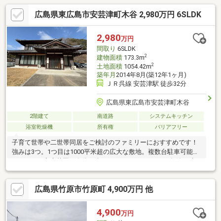
広島県東広島市安芸津町木谷 2,980万円 6SLDK
2,980
万円
間取り
6SLDK
2
建物面積
173.3m
2
土地面積
1054.42m
築年月
2014年8月(築12年1ヶ月)
ＪＲ呉線 安芸津駅 徒歩32分
広島県東広島市安芸津町木谷
2階建て
南道路
システムキッチン
浴室乾燥機
所有権
バリアフリー
子育て世帯や二世帯同居をご検討のファミリーにおすすめです！
強みは3つ。1つ目は1000平米超の広大な敷地。複数台駐車可能
で、BBQや家庭菜園を存分に楽しめます。2つ目は2014年築の建
物。延床173平米超のゆとりある6DK＋納戸で、無垢フローリング
などこだわりの本格和風建築です。3つ目は周辺環境。木谷小学校
広島県竹原市竹原町 4,900万円 他
に近く、自然豊かな環境で穏やかなスローライフを実現できま
す。
4,900
万円