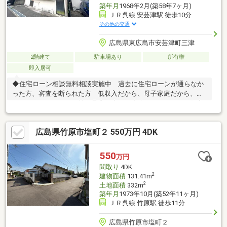
築年月
1968年2月(築58年7ヶ月)
ＪＲ呉線 安芸津駅 徒歩10分
その他の交通
広島県東広島市安芸津町三津
2階建て
駐車場あり
所有権
即入居可
◆住宅ローン相談無料相談実施中 過去に住宅ローンが通らなか
った方、審査を断られた方 低収入だから、母子家庭だから、カ
ードローンがあるから等 是非一度、ご連絡下さい。 住宅
ローンを通してきた実績があります。◆東広島市内を中心に、数
多くのの仲介物件を取り扱っております。 新築戸建てだけでな
広島県竹原市塩町２ 550万円 4DK
く、中古戸建、中古マンション、売土地など幅広くご紹介できま
す♪ ＨＰにもたくさん掲載しております。◆LINEからでもお
問い合わせ頂けます♪ 友達追加→『@582hulsx』でID検索！！
550
万円
間取り
4DK
2
建物面積
131.41m
2
土地面積
332m
築年月
1973年10月(築52年11ヶ月)
ＪＲ呉線 竹原駅 徒歩11分
広島県竹原市塩町２