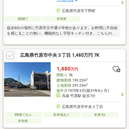
その他の交通
広島県竹原市下野町
2階建て
所有権
徒歩8分の場所に竹原市立中通小学校があります。お料理に不自由
を感じることの無い、機能的なＬ字型キッチン付き。こちらの物
件は洗面所が独立しています。竹原市の呉線竹原付近で、マイホ
ームを探しましょう。お引
広島県竹原市中央３丁目 1,480万円 7K
1,480
万円
間取り
7K
2
建物面積
193.22m
2
土地面積
291.23m
築年月
1975年3月(築51年6ヶ月)
呉線 竹原駅 徒歩7分
広島県竹原市中央３丁目
3階建て以上
駐車場あり
駐車3台
所有権