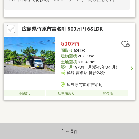
広島県竹原市吉名町 500万円 6SLDK
500
万円
間取り
6SLDK
2
建物面積
207.59m
2
土地面積
970.43m
築年月
1978年1月(築48年8ヶ月)
呉線 吉名駅 徒歩24分
広島県竹原市吉名町
2階建て
駐車場あり
所有権
1～5
件