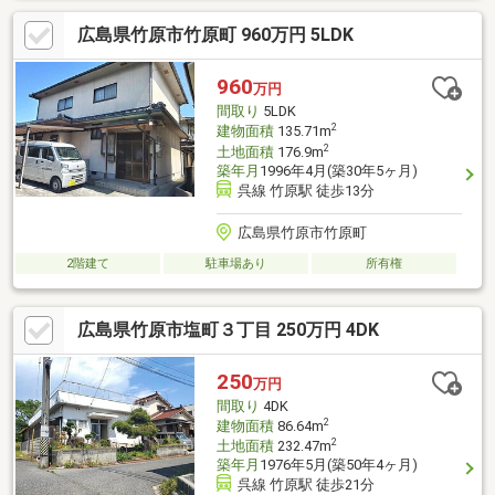
広島県竹原市竹原町 960万円 5LDK
960
万円
間取り
5LDK
2
建物面積
135.71m
2
土地面積
176.9m
築年月
1996年4月(築30年5ヶ月)
呉線 竹原駅 徒歩13分
広島県竹原市竹原町
2階建て
駐車場あり
所有権
広島県竹原市塩町３丁目 250万円 4DK
250
万円
間取り
4DK
2
建物面積
86.64m
2
土地面積
232.47m
築年月
1976年5月(築50年4ヶ月)
呉線 竹原駅 徒歩21分