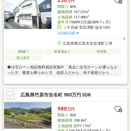
230
万円
にこなせるスムーズな動線。各部屋の収納とは別で大容量の屋根
間取り
4DK
裏収納があり、季節ものもたっぷりと収納できるゆとりの広さで
2
建物面積
107.07m
す。
2
土地面積
127.98m
築年月
1968年2月(築58年7ヶ月)
ＪＲ呉線 安芸津駅 徒歩10分
その他の交通
広島県東広島市安芸津町三津
2階建て
駐車場あり
所有権
即入居可
◆住宅ローン相談無料相談実施中 過去に住宅ローンが通らなか
った方、審査を断られた方 低収入だから、母子家庭だから、カ
ードローンがあるから等 是非一度、ご連絡下さい。 住宅
ローンを通してきた実績があります。◆東広島市内を中心に、数
多くのの仲介物件を取り扱っております。 新築戸建てだけでな
広島県竹原市吉名町 980万円 5DK
く、中古戸建、中古マンション、売土地など幅広くご紹介できま
す♪ ＨＰにもたくさん掲載しております。◆LINEからでもお
問い合わせ頂けます♪ 友達追加→『@582hulsx』でID検索！！
980
万円
間取り
5DK
2
建物面積
108.4m
2
土地面積
2077.17m
築年月
1967年6月(築59年3ヶ月)