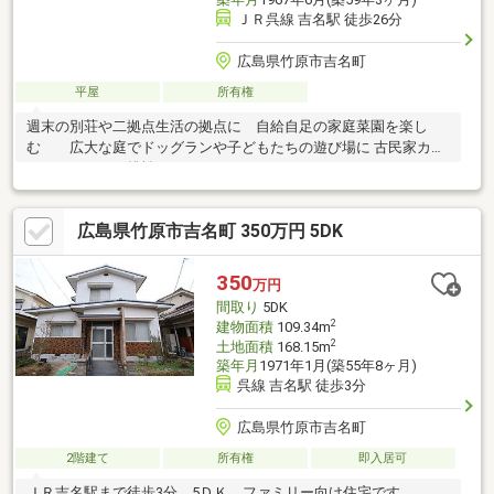
ＪＲ呉線 吉名駅 徒歩26分
広島県竹原市吉名町
平屋
所有権
週末の別荘や二拠点生活の拠点に 自給自足の家庭菜園を楽し
む 広大な庭でドッグランや子どもたちの遊び場に 古民家カフ
ェやアトリエに挑戦
広島県竹原市吉名町 350万円 5DK
350
万円
間取り
5DK
2
建物面積
109.34m
2
土地面積
168.15m
築年月
1971年1月(築55年8ヶ月)
呉線 吉名駅 徒歩3分
広島県竹原市吉名町
2階建て
所有権
即入居可
ＪＲ吉名駅まで徒歩3分 5ＤＫ ファミリー向け住宅です。