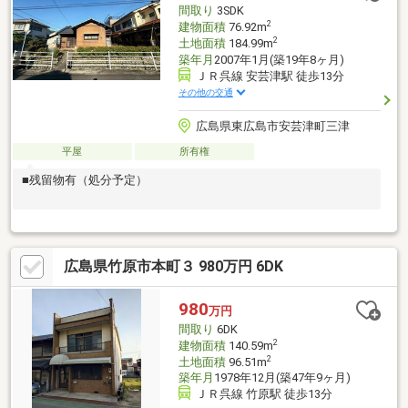
間取り
3SDK
2
建物面積
76.92m
2
土地面積
184.99m
築年月
2007年1月(築19年8ヶ月)
ＪＲ呉線 安芸津駅 徒歩13分
その他の交通
広島県東広島市安芸津町三津
平屋
所有権
■残留物有（処分予定）
広島県竹原市本町３ 980万円 6DK
980
万円
間取り
6DK
2
建物面積
140.59m
2
土地面積
96.51m
築年月
1978年12月(築47年9ヶ月)
ＪＲ呉線 竹原駅 徒歩13分