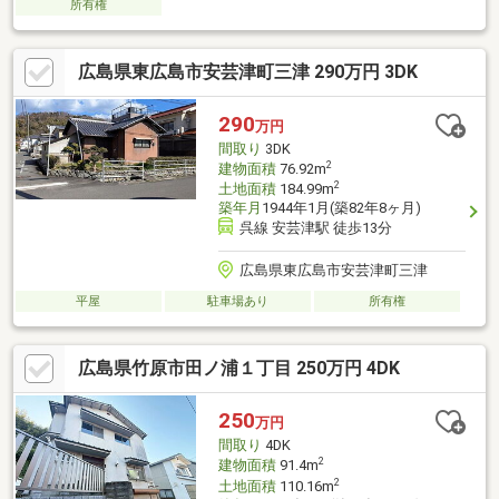
所有権
広島県東広島市安芸津町三津 290万円 3DK
290
万円
間取り
3DK
2
建物面積
76.92m
2
土地面積
184.99m
築年月
1944年1月(築82年8ヶ月)
呉線 安芸津駅 徒歩13分
広島県東広島市安芸津町三津
平屋
駐車場あり
所有権
広島県竹原市田ノ浦１丁目 250万円 4DK
250
万円
間取り
4DK
2
建物面積
91.4m
2
土地面積
110.16m