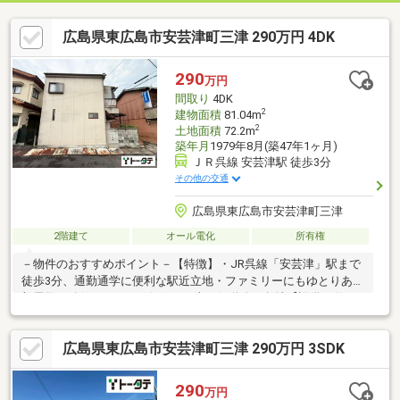
広島県東広島市安芸津町三津 290万円 4DK
290
万円
間取り
4DK
2
建物面積
81.04m
2
土地面積
72.2m
築年月
1979年8月(築47年1ヶ月)
ＪＲ呉線 安芸津駅 徒歩3分
その他の交通
広島県東広島市安芸津町三津
2階建て
オール電化
所有権
－物件のおすすめポイント－【特徴】・JR呉線「安芸津」駅まで
徒歩3分、通勤通学に便利な駅近立地・ファミリーにもゆとりある
部屋数を確保した4DKの住まい・南西側道路の角地【設備・仕
様】・毎日のお料理や生活に安心で経済的なオール電化住宅【周
辺環境】・JR安芸津駅：徒歩3分・安芸津病院バス停：徒歩4分【
広島県東広島市安芸津町三津 290万円 3SDK
ご希望の住まい探しをお手伝いします 】物件の詳細やご相談な
ど、お気軽にお問い合わせください。
290
万円