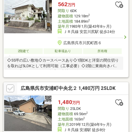
562
万円
間取り
6DK
2
建物面積
129.18m
2
土地面積
184.89m
築年月
1983年1月(築43年8ヶ月)
ＪＲ呉線 安芸川尻駅 徒歩24分
広島県呉市川尻町西６
2階建て
駐車場あり
所有権
◇55坪の広い敷地◇カースペースあり◇1階DKと洋室の間仕切り
を取れば5LDKとして利用可能（工事必要）◇2階に東南向きバル
コニー◇リフォームのご提案も当社にお任せ下さい！□*■*□*■
朝 日 住 宅 □*■*□*■●おかげさまで創業６０年を迎えまし
た。引続き『安心・安全』のお取次ぎをさせて頂きます。●弊社
広島県呉市安浦町中央北２ 1,480万円 2SLDK
の営業スタッフは全員『宅地建物取引士』を保持しており不動
産・住宅ローンなど、お気軽にご相談ください。 なお、弊社で
はしつこい営業活動は行っておりません。
1,480
万円
間取り
2SLDK
2
建物面積
69.56m
2
土地面積
165m
築年月
2019年12月(築6年9ヶ月)
ＪＲ呉線 安浦駅 徒歩8分