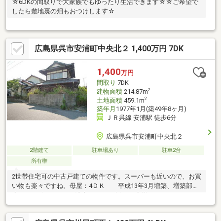
☆6DKの間取りで大家族でもゆったり生活できます☆☆ご希望で
したら敷地裏の畑もおつけします☆
広島県呉市安浦町中央北２ 1,400万円 7DK
1,400
万円
間取り
7DK
2
建物面積
214.87m
2
土地面積
459.1m
築年月
1977年1月(築49年8ヶ月)
ＪＲ呉線 安浦駅 徒歩6分
広島県呉市安浦町中央北２
2階建て
駐車場あり
駐車2台
所有権
2世帯住宅可の中古戸建ての物件です。スーパーも近いので、お買
い物も楽々ですね。母屋：4ＤＫ 平成13年3月増築、増築部
分：3ＤＫ(キッチン・浴室・トイレ有) お客様のライフスタイル
にあった住空間をワンストップでご提供しています。住まいに関
することは、オールハウスにご相談ください！物件詳細、見学・