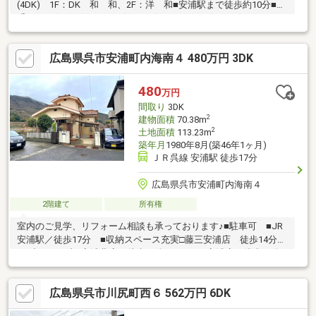
(4DK) 1F：DK 和 和、2F：洋 和■安浦駅まで徒歩約10分■地
番：3166(204㎡)、3251-9(21.25㎡)、 3251-10(0.47㎡)、3245-
1(223.31㎡)
広島県呉市安浦町内海南４ 480万円 3DK
480
万円
間取り
3DK
2
建物面積
70.38m
2
土地面積
113.23m
築年月
1980年8月(築46年1ヶ月)
ＪＲ呉線 安浦駅 徒歩17分
広島県呉市安浦町内海南４
2階建て
所有権
室内のご見学、リフォーム相談も承っております♪■駐車可 ■JR
安浦駅／徒歩17分 ■収納スペース充実□藤三安浦店 徒歩14分□
セブンイレブン安浦北店 徒歩15分□コスモス安浦店 徒歩17分□
安浦中学校 徒歩15分□安浦小学校 徒歩14分□安浦中央保育所
徒歩13分お問い合わせはこちら↓↓---*---*---*---*---*---*---*---*---*---
広島県呉市川尻町西６ 562万円 6DK
(株)オオサワ創研 TEL：0120-05-8490営業時間：10:00～18:00／
定休日：水曜日