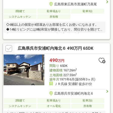
広島県東広島市黒瀬町乃美尾
2階建て
駐車場あり
駐車3台
システムキッチン
所有権
◇6帖以上の個室が4部屋ありお部屋を広くお使いになれます。
◆14帖リビングには8帖和室が隣接しており、間仕切りを開けて
広いリビングとしても使えます！◇洋室3帖は書斎やリモートワ
ークのお部屋としても使えます！◆排水は汲み取り式です◆来場
メリット♪・物件を見て触れる事で暮らしのイメージが上がりま
広島県呉市安浦町内海北６ 490万円 6SDK
す・WEBよりもリアルな資金シミュレーションが可能です・未完
成でも類似の完成物件があればご案内可能です赤い「見学可能」
ボタンから、ご希望の日時にご予約ください
490
万円
間取り
6SDK
2
建物面積
167.26m
2
土地面積
227.55m
築年月
1971年6月(築55年3ヶ月)
ＪＲ呉線 安浦駅 徒歩21分
広島県呉市安浦町内海北６
2階建て
駐車場あり
駐車2台
システムキッチン
オール電化
所有権