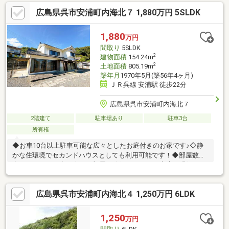
広島県呉市安浦町内海北７ 1,880万円 5SLDK
1,880
万円
間取り
5SLDK
2
建物面積
154.24m
2
土地面積
805.19m
築年月
1970年5月(築56年4ヶ月)
ＪＲ呉線 安浦駅 徒歩22分
広島県呉市安浦町内海北７
2階建て
駐車場あり
駐車3台
所有権
◆お車10台以上駐車可能な広々としたお庭付きのお家です♪◇静
かな住環境でセカンドハウスとしても利用可能です！◆部屋数の
多い5SLDK！一人一人のお部屋も確保できます！◇広く縁側がと
られ、明るさと開放感がたっぷりあります！◆来場メリット・物
件を見て触れる事で暮らしのイメージが上がります・WEBよりも
広島県呉市安浦町内海北４ 1,250万円 6LDK
リアルな資金シミュレーションが可能です・未完成でも類似の完
成物件があればご案内可能です赤い「見学可能」ボタンから、ご
希望の日時にご予約ください。
1,250
万円