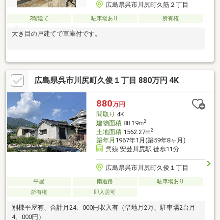
広島県呉市川尻町久筋２丁目
2階建て
駐車場あり
所有権
大き目の戸建てで車庫付です。
広島県呉市川尻町久俊１丁目 880万円 4K
880
万円
間取り
4K
2
建物面積
88.19m
2
土地面積
1562.27m
築年月
1967年1月(築59年8ヶ月)
呉線 安芸川尻駅 徒歩11分
広島県呉市川尻町久俊１丁目
平屋
南道路
駐車場あり
所有権
即入居可
別棟平屋有、合計月24、000円収入有（借地月2万、駐車場2台月
4、000円）