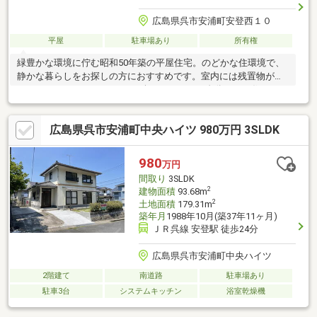
広島県呉市安浦町安登西１０
平屋
駐車場あり
所有権
緑豊かな環境に佇む昭和50年築の平屋住宅。のどかな住環境で、
静かな暮らしをお探しの方におすすめです。室内には残置物があ
りますが、リフォームやDIYを楽しみながら、自分らしい住まいへ
と生まれ変わらせることができます。家庭菜園や趣味を楽しむ拠
点としてはもちろん、移住やセカンドライフにもおすすめの一棟
広島県呉市安浦町中央ハイツ 980万円 3SLDK
です。現況でのお引渡しとなりますので、ぜひ現地で周辺環境と
あわせてご覧ください。
980
万円
間取り
3SLDK
2
建物面積
93.68m
2
土地面積
179.31m
築年月
1988年10月(築37年11ヶ月)
ＪＲ呉線 安登駅 徒歩24分
広島県呉市安浦町中央ハイツ
2階建て
南道路
駐車場あり
駐車3台
システムキッチン
浴室乾燥機