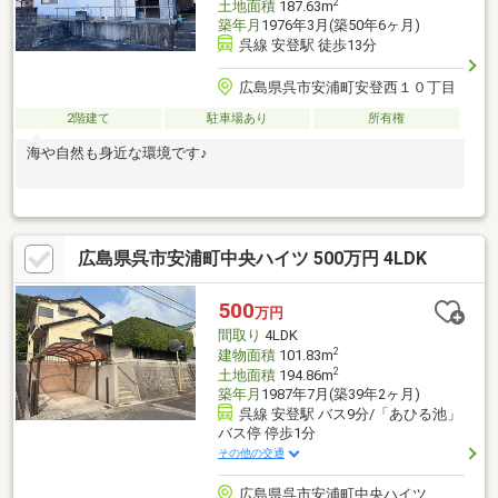
2
土地面積
187.63m
築年月
1976年3月(築50年6ヶ月)
呉線 安登駅 徒歩13分
広島県呉市安浦町安登西１０丁目
2階建て
駐車場あり
所有権
海や自然も身近な環境です♪
広島県呉市安浦町中央ハイツ 500万円 4LDK
500
万円
間取り
4LDK
2
建物面積
101.83m
2
土地面積
194.86m
築年月
1987年7月(築39年2ヶ月)
呉線 安登駅 バス9分/「あひる池」
バス停 停歩1分
その他の交通
広島県呉市安浦町中央ハイツ