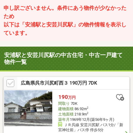
申し訳ございません。条件にあう物件が少なかった
ため
以下は「安浦駅と安芸川尻駅」の物件情報を表示し
ています。
安浦駅と安芸川尻駅の中古住宅・中古一戸建て
物件一覧
広島県呉市川尻町西３ 190万円 7DK
190
万円
間取り
7DK
2
建物面積
86.92m
2
土地面積
218.9m
築年月
1969年12月(築56年9ヶ月)
ＪＲ呉線 安芸川尻駅 バス1分/「新
宮神社前」バス停 停歩5分