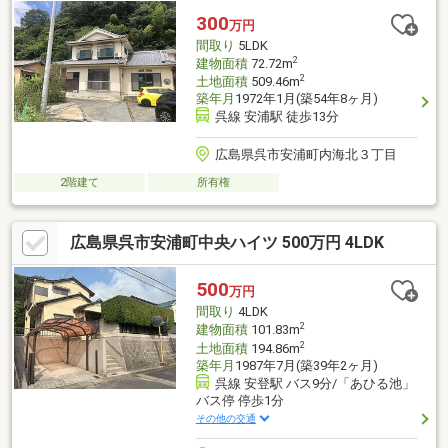
300
万円
間取り
5LDK
2
建物面積
72.72m
2
土地面積
509.46m
築年月
1972年1月(築54年8ヶ月)
呉線 安浦駅 徒歩13分
広島県呉市安浦町内海北３丁目
2階建て
所有権
広島県呉市安浦町中央ハイツ 500万円 4LDK
500
万円
間取り
4LDK
2
建物面積
101.83m
2
土地面積
194.86m
築年月
1987年7月(築39年2ヶ月)
呉線 安登駅 バス9分/「あひる池」
バス停 停歩1分
その他の交通