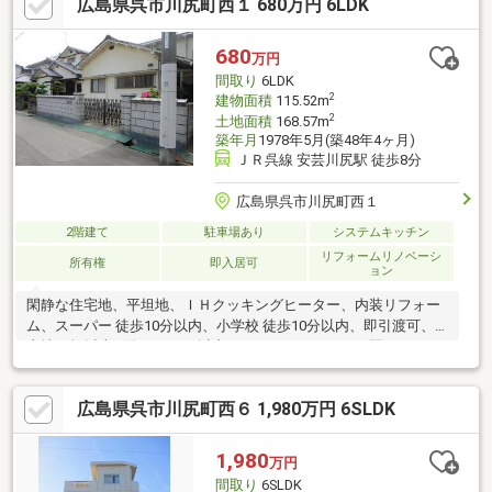
広島県呉市川尻町西１ 680万円 6LDK
資金計画・銀行ローンシミュレーション等、お問い合わせは直接
担当者の携帯までお願いします。物件担当：村上和浩 tel:080-
5752-6676
680
万円
間取り
6LDK
2
建物面積
115.52m
2
土地面積
168.57m
築年月
1978年5月(築48年4ヶ月)
ＪＲ呉線 安芸川尻駅 徒歩8分
広島県呉市川尻町西１
2階建て
駐車場あり
システムキッチン
リフォームリノベーシ
所有権
即入居可
ョン
閑静な住宅地、平坦地、ＩＨクッキングヒーター、内装リフォー
ム、スーパー 徒歩10分以内、小学校 徒歩10分以内、即引渡可、
土地50坪以上、海まで2km以内、システムキッチン、駅まで平
坦、和室、整形地、ハイルーフ駐車場、３面採光、２階建、南面
バルコニー、オートバス、浴室に窓、緑豊かな住宅地、前面棟
広島県呉市川尻町西６ 1,980万円 6SLDK
無、通風良好、開発分譲地内、区画整理地内、納戸、周辺交通量
少なめ
1,980
万円
間取り
6SLDK