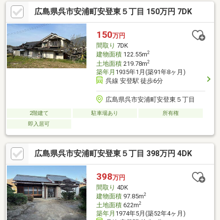
広島県呉市安浦町安登東５丁目 150万円 7DK
150
万円
間取り
7DK
2
建物面積
122.55m
2
土地面積
219.78m
築年月
1935年1月(築91年8ヶ月)
呉線 安登駅 徒歩6分
広島県呉市安浦町安登東５丁目
2階建て
駐車場あり
所有権
即入居可
広島県呉市安浦町安登東５丁目 398万円 4DK
398
万円
間取り
4DK
2
建物面積
97.85m
2
土地面積
622m
築年月
1974年5月(築52年4ヶ月)