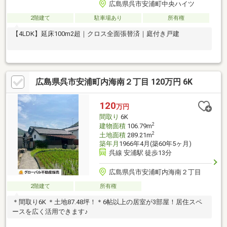
広島県呉市安浦町中央ハイツ
2階建て
駐車場あり
所有権
【4LDK】延床100m2超｜クロス全面張替済｜庭付き戸建
広島県呉市安浦町内海南２丁目 120万円 6K
120
万円
間取り
6K
2
建物面積
106.79m
2
土地面積
289.21m
築年月
1966年4月(築60年5ヶ月)
呉線 安浦駅 徒歩13分
広島県呉市安浦町内海南２丁目
2階建て
所有権
＊間取り6K ＊土地87.48坪！＊6帖以上の居室が3部屋！居住スペ
ースを広く活用できます♪