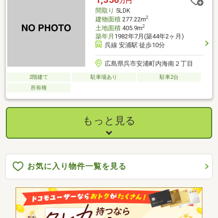
万円
間取り
5LDK
2
建物面積
277.22m
2
土地面積
405.9m
築年月
1982年7月(築44年2ヶ月)
呉線 安浦駅 徒歩10分
広島県呉市安浦町内海南２丁目
2階建て
駐車場あり
駐車2台
所有権
もっと見る
お気に入り物件一覧を見る