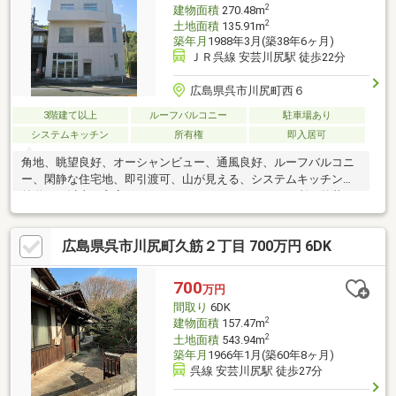
2
建物面積
270.48m
2
土地面積
135.91m
築年月
1988年3月(築38年6ヶ月)
ＪＲ呉線 安芸川尻駅 徒歩22分
広島県呉市川尻町西６
3階建て以上
ルーフバルコニー
駐車場あり
システムキッチン
所有権
即入居可
角地、眺望良好、オーシャンビュー、通風良好、ルーフバルコニ
ー、閑静な住宅地、即引渡可、山が見える、システムキッチン、
前道６ｍ以上、和室、ワイドバルコニー、トイレ２ヶ所、外装リ
フォーム、東南向き、オートバス、浴室に窓、吹抜け、緑豊かな
住宅地、前面棟無、３階建以上、BS・CS・CATV、平坦地
広島県呉市川尻町久筋２丁目 700万円 6DK
700
万円
間取り
6DK
2
建物面積
157.47m
2
土地面積
543.94m
築年月
1966年1月(築60年8ヶ月)
呉線 安芸川尻駅 徒歩27分