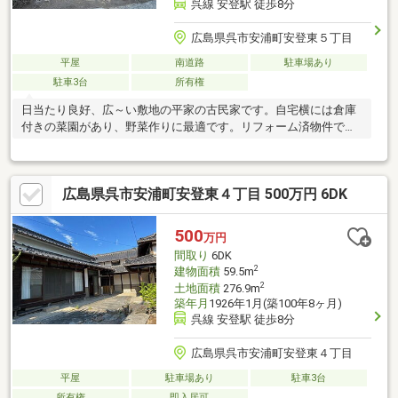
呉線 安登駅 徒歩8分
広島県呉市安浦町安登東５丁目
平屋
南道路
駐車場あり
駐車3台
所有権
日当たり良好、広～い敷地の平家の古民家です。自宅横には倉庫
付きの菜園があり、野菜作りに最適です。リフォーム済物件で
す。
広島県呉市安浦町安登東４丁目 500万円 6DK
500
万円
間取り
6DK
2
建物面積
59.5m
2
土地面積
276.9m
築年月
1926年1月(築100年8ヶ月)
呉線 安登駅 徒歩8分
広島県呉市安浦町安登東４丁目
平屋
駐車場あり
駐車3台
所有権
即入居可