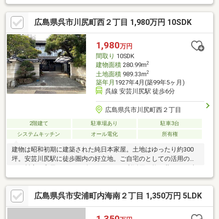
広島県呉市川尻町西２丁目 1,980万円 10SDK
1,980
万円
間取り
10SDK
2
建物面積
280.99m
2
土地面積
989.33m
築年月
1927年4月(築99年5ヶ月)
呉線 安芸川尻駅 徒歩6分
広島県呉市川尻町西２丁目
2階建て
駐車場あり
駐車3台
システムキッチン
オール電化
所有権
建物は昭和初期に建築された純日本家屋。土地はゆったり約300
坪。安芸川尻駅に徒歩圏内の好立地。ご自宅のとしての活用のほ
か、料亭、和風カフェ、ギャラリーにも利活用可能。蔵あり。建
物は母屋以外に二棟あり。
広島県呉市安浦町内海南２丁目 1,350万円 5LDK
1,350