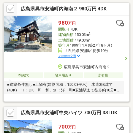
広島県呉市安浦町内海南２ 980万円 4DK
980
万円
間取り
4DK
2
建物面積
150.03m
2
土地面積
449.03m
築年月
1999年1月(築27年8ヶ月)
ＪＲ呉線 安浦駅 徒歩10分
その他の交通
広島県呉市安浦町内海南２
2階建て
駐車場あり
所有権
■建築条件無し■上物有(建物面積：150.03平米) 木造2階建て
(4DK) 1F：DK 和 和、2F：洋 和■安浦駅まで徒歩約10分■地
番：3166(204㎡)、3251-9(21.25㎡)、 3251-10(0.47㎡)、3245-
1(223.31㎡)
広島県呉市安浦町中央ハイツ 700万円 3SLDK
700
万円