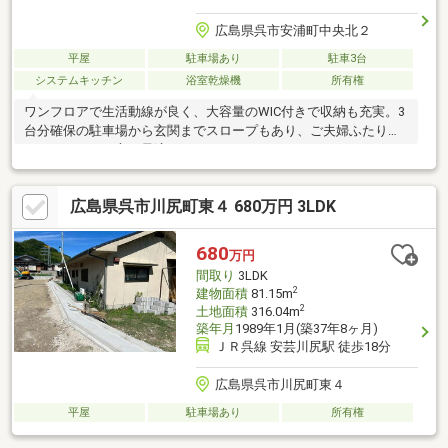
広島県呉市安浦町中央北２
平屋
駐車場あり
駐車3台
システムキッチン
浴室乾燥機
所有権
ワンフロアで生活動線が良く、大容量のWIC付きで収納も充実。3
台分確保の駐車場から玄関までスロープもあり、ご夫婦ふたり暮
らしやシニアの方に最適です。
広島県呉市川尻町東４ 680万円 3LDK
680
万円
間取り
3LDK
2
建物面積
81.15m
2
土地面積
316.04m
築年月
1989年1月(築37年8ヶ月)
ＪＲ呉線 安芸川尻駅 徒歩18分
広島県呉市川尻町東４
平屋
駐車場あり
所有権