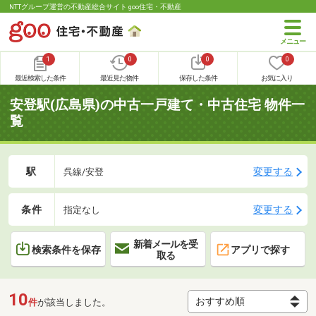
NTTグループ運営の不動産総合サイト goo住宅・不動産
1
0
0
0
最近検索した条件
最近見た物件
保存した条件
お気に入り
安登駅(広島県)の中古一戸建て・中古住宅 物件一
覧
駅
変更する
呉線/安登
条件
変更する
指定なし
新着メールを受
検索条件を保存
アプリで探す
取る
10
件
が該当しました。