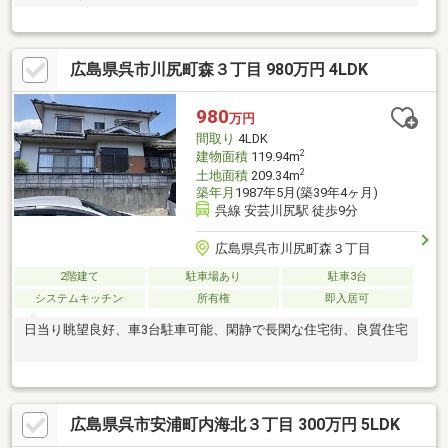
広島県呉市川尻町森３丁目 980万円 4LDK
980
万円
間取り
4LDK
2
建物面積
119.94m
2
土地面積
209.34m
築年月
1987年5月(築39年4ヶ月)
呉線 安芸川尻駅 徒歩9分
広島県呉市川尻町森３丁目
2階建て
駐車場あり
駐車3台
システムキッチン
所有権
即入居可
日当り眺望良好、車3台駐車可能、閑静で長閑な住宅街、良質住宅
広島県呉市安浦町内海北３丁目 300万円 5LDK