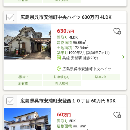
広島県呉市安浦町中央ハイツ 630万円 4LDK
630
万円
間取り
4LDK
2
建物面積
96.88m
2
土地面積
172.94m
築年月
1990年2月(築36年7ヶ月)
呉線 安登駅 徒歩20分
広島県呉市安浦町中央ハイツ
2階建て
駐車場あり
駐車2台
所有権
即入居可
広島県呉市安浦町安登西１０丁目 60万円 5DK
60
万円
間取り
5DK
2
建物面積
88.18m