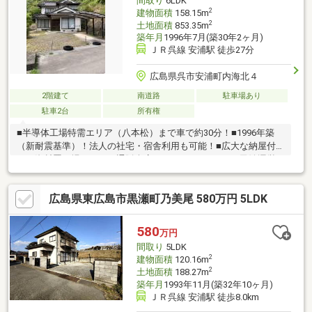
間取り
6LDK
2
建物面積
158.15m
2
土地面積
853.35m
築年月
1996年7月(築30年2ヶ月)
ＪＲ呉線 安浦駅 徒歩27分
広島県呉市安浦町内海北４
2階建て
南道路
駐車場あり
駐車2台
所有権
■半導体工場特需エリア（八本松）まで車で約30分！■1996年築
（新耐震基準）！法人の社宅・宿舎利用も可能！■広大な納屋付
き！資材置き場、ネット通販倉庫、ガレージにも！！■民泊運営
や隠れ家カフェなど、趣味と実益を兼ねた多目的利用可！■様々
なビジネスやライフスタイルに対応可能な「母屋＋広大な納屋
広島県東広島市黒瀬町乃美尾 580万円 5LDK
（倉庫）」付き物件です。■自然に囲まれたプライベート空間を
活かした立地で、遊び心あるご家族での利用や事業用にも◎■企
業の「従業員宿舎」や「シェアハウス・寮」、または「サテライ
580
万円
トオフィス」としての活用にも◎■敷地内にある広大な納屋は、
間取り
5LDK
使い方は自由自在！安浦小学校・安浦中学校エリア
2
建物面積
120.16m
2
土地面積
188.27m
築年月
1993年11月(築32年10ヶ月)
ＪＲ呉線 安浦駅 徒歩8.0km