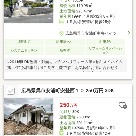
間取り
3SLDK
2
建物面積
110.98m
2
土地面積
223.47m
築年月
1994年1月(築32年8ヶ月)
ＪＲ呉線 安登駅 徒歩25分
広島県呉市安浦町中央ハイツ
2階建て
駐車場あり
駐車2台
リフォームリノベーシ
システムキッチン
所有権
ョン
○2011年LDK改装・対面キッチンへリフォーム済○セキスイハイム
施工住宅○駐車2台可ご見学可能です！お気軽にお問い合わせくだ
さい♪＊ゆめマート川尻 車9分＊ウォンツ川尻店 車6分＊ロー
ソン安浦安登店 車3分＊安浦中学校 車10分＊安登小学校 徒
歩26分＊安登保育所 車5分お問い合わせはこちら↓↓---*---*---*---*-
広島県呉市安浦町安登西１０ 250万円 3DK
--*---*---*---*---*---(株)オオサワ創研 TEL：0120-05-8490営業時
間：10:00～18:00／定休日：水曜日
250
万円
間取り
3DK
2
建物面積
75.08m
2
土地面積
201.11m
築年月
1975年1月(築51年8ヶ月)
ＪＲ呉線 安登駅 徒歩12分