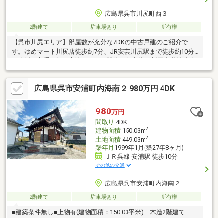
広島県呉市川尻町西３
2階建て
駐車場あり
所有権
【呉市川尻エリア】部屋数が充分な7DKの中古戸建のご紹介で
す。ゆめマート川尻店徒歩約7分、JR安芸川尻駅まで徒歩約10分
と生活・交通至便な立地ながらも閑静な住宅街。川尻小学校徒歩
19分、川尻中学校徒歩10分2階からは海を臨むことができます
（令和8年3月現在）皆様のお問い合わせをお待ちしております。
広島県呉市安浦町内海南２ 980万円 4DK
980
万円
間取り
4DK
2
建物面積
150.03m
2
土地面積
449.03m
築年月
1999年1月(築27年8ヶ月)
ＪＲ呉線 安浦駅 徒歩10分
その他の交通
広島県呉市安浦町内海南２
2階建て
駐車場あり
所有権
■建築条件無し■上物有(建物面積：150.03平米) 木造2階建て