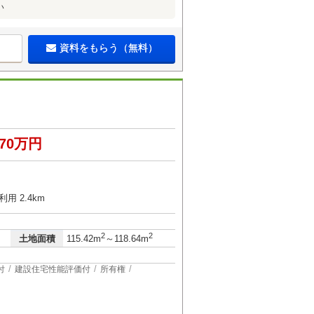
い
資料をもらう（無料）
470万円
２
用 2.4km
2
2
土地面積
115.42m
～118.64m
付
建設住宅性能評価付
所有権