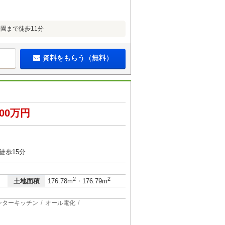
園まで徒歩11分
資料をもらう（無料）
500万円
３
徒歩15分
2
2
土地面積
176.78m
・176.79m
ンターキッチン
オール電化