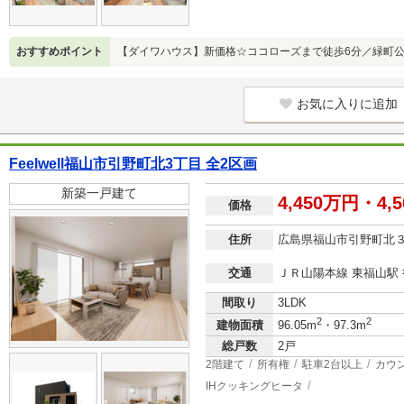
おすすめポイント
【ダイワハウス】新価格☆ココローズまで徒歩6分／緑町公
お気に入りに追加
Feelwell福山市引野町北3丁目 全2区画
新築一戸建て
4,450万円・4,
価格
住所
広島県福山市引野町北
交通
ＪＲ山陽本線 東福山駅 
間取り
3LDK
2
2
建物面積
96.05m
・97.3m
総戸数
2戸
2階建て
所有権
駐車2台以上
カウ
IHクッキングヒータ