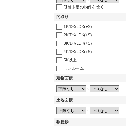
価格未定の物件を除く
間取り
1K/DK/LDK(+S)
2K/DK/LDK(+S)
3K/DK/LDK(+S)
4K/DK/LDK(+S)
5K以上
ワンルーム
建物面積
～
土地面積
～
駅徒歩