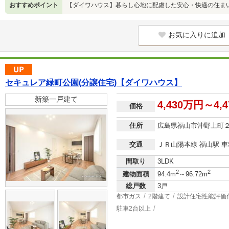
おすすめポイント
【ダイワハウス】暮らし心地に配慮した安心・快適の住ま
お気に入りに追加
セキュレア緑町公園(分譲住宅)【ダイワハウス】
新築一戸建て
4,430万円～4,
価格
住所
広島県福山市沖野上町
交通
ＪＲ山陽本線 福山駅 車利
間取り
3LDK
2
2
建物面積
94.4m
～96.72m
総戸数
3戸
都市ガス
2階建て
設計住宅性能評価
駐車2台以上