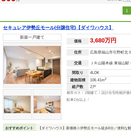
1
セキュレア伊勢丘モール(分譲住宅)【ダイワハウス】
新築一戸建て
3,680万円
価格
住所
広島県福山市引野町北
交通
ＪＲ山陽本線 東福山駅 
間取り
4LDK
2
建物面積
106.41m
総戸数
2戸
都市ガス
2階建て
設計住宅性能評価
駐車2台以上
おすすめポイント
【ダイワハウス】新価格☆伊勢丘モール徒歩6分／便利な