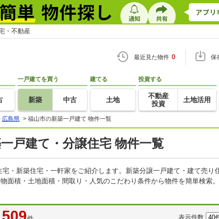
住宅・不動産
0
最近見た物件
保
一戸建てを買う
建てる
投資する
不動産
古
新築
中古
土地
土地活用
投資
>
広島県
>
福山市の新築一戸建て 物件一覧
築一戸建て・分譲住宅 物件一覧
住宅・新築住宅・一軒家をご紹介します。新築分譲一戸建て・建て売り
建物面積・土地面積・間取り・人気のこだわり条件から物件を簡単検索。
509
表示件数
件