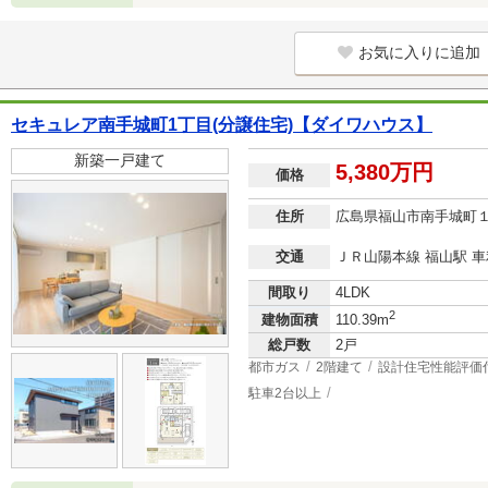
お気に入りに追加
セキュレア南手城町1丁目(分譲住宅)【ダイワハウス】
新築一戸建て
5,380万円
価格
住所
広島県福山市南手城町
交通
ＪＲ山陽本線 福山駅 車利
間取り
4LDK
2
建物面積
110.39m
総戸数
2戸
都市ガス
2階建て
設計住宅性能評価
駐車2台以上