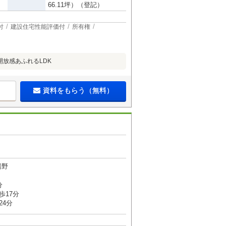
66.11坪）（登記）
付
建設住宅性能評価付
所有権
放感あふれるLDK
資料をもらう（無料）
湯野
分
歩17分
24分