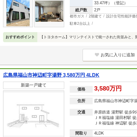
33.47坪）（登記）
総戸数
2戸
都市ガス
2階建て
設計住宅性能評価
駐車2台以上
おすすめポイント
【トヨタホーム】マリンテイストで統一された街並みと、開
お気に入りに追加
広島県福山市神辺町字湯野 3,580万円 4LDK
新築一戸建て
3,580万円
価格
住所
広島県福山市神辺町字
交通
井原鉄道 湯野駅 徒歩9
ＪＲ福塩線 湯田村駅 徒
ＪＲ福塩線 神辺駅 徒歩
間取り
4LDK