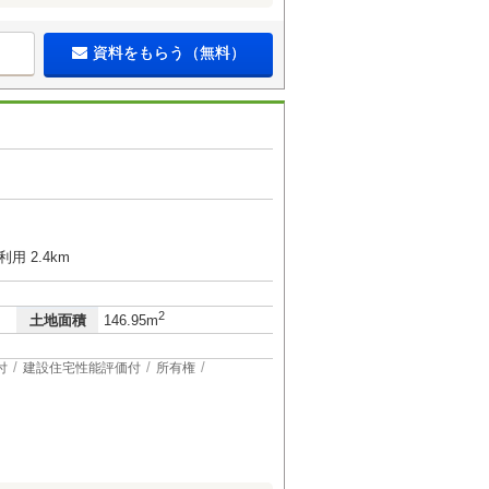
資料をもらう（無料）
１
用 2.4km
2
土地面積
146.95m
付
建設住宅性能評価付
所有権