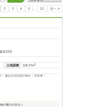
2
3
4
5
13
次へ
…
５
徒歩22分
2
土地面積
118.37m
付
建設住宅性能評価付
所有権
動線が魅力の住まい