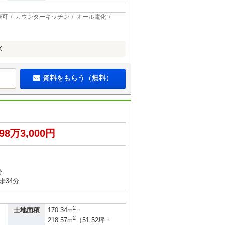
居可
カウンターキッチン
オール電化
K
資料をもらう（無料）
98万3,000円
１
分
歩34分
2
土地面積
170.34m
・
2
218.57m
（51.52坪・