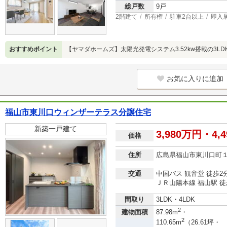
総戸数
9戸
2階建て
所有権
駐車2台以上
即入
おすすめポイント
【ヤマダホームズ】太陽光発電システム3.52kw搭載の3LD
お気に入りに追加
福山市東川口ウィンザーテラス分譲住宅
新築一戸建て
3,980万円・4,4
価格
住所
広島県福山市東川口町
交通
中国バス 観音堂 徒歩2
ＪＲ山陽本線 福山駅 徒
間取り
3LDK・4LDK
2
建物面積
87.98m
・
2
110.65m
（26.61坪・