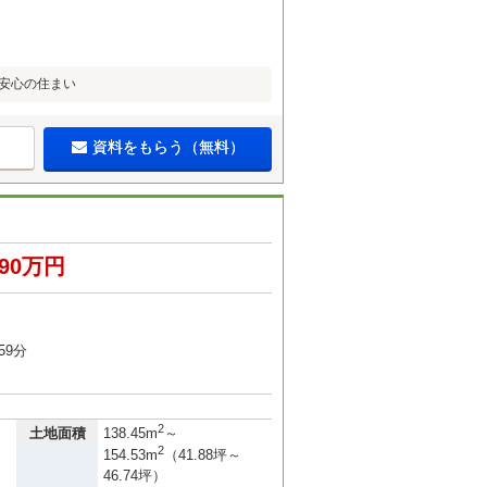
で安心の住まい
資料をもらう（無料）
690万円
59分
2
土地面積
138.45m
～
2
154.53m
（41.88坪～
46.74坪）