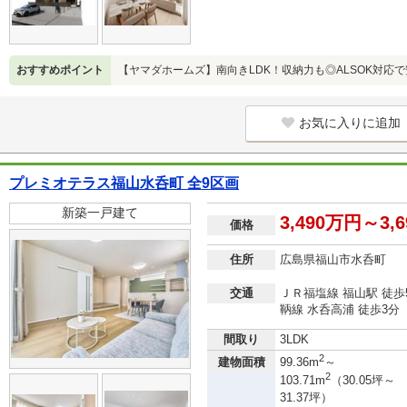
おすすめポイント
【ヤマダホームズ】南向きLDK！収納力も◎ALSOK対応
お気に入りに追加
プレミオテラス福山水呑町 全9区画
新築一戸建て
3,490万円～3,
価格
住所
広島県福山市水呑町
交通
ＪＲ福塩線 福山駅 徒歩
鞆線 水呑高浦 徒歩3分
間取り
3LDK
2
建物面積
99.36m
～
2
103.71m
（30.05坪～
31.37坪）