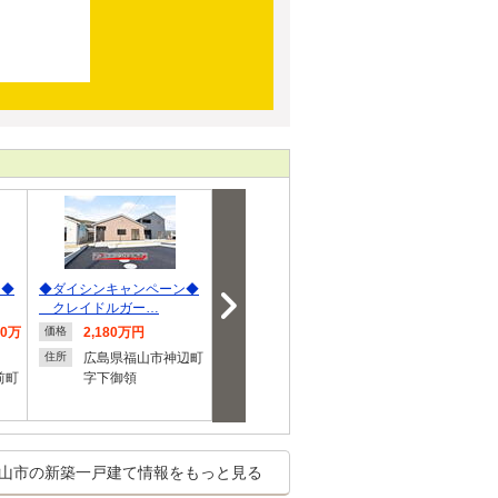
ン◆
◆ダイシンキャンペーン◆
◆ダイシンキャンペーン◆
◆ダイシンキ
クレイドルガー…
クレイドルガー…
クレイドルガ
80万
2,180万円
2,980万円
3,180
価格
価格
価格
広島県福山市神辺町
広島県福山市長者町
広島県
住所
住所
住所
前町
字下御領
町４
山市の新築一戸建て情報をもっと見る