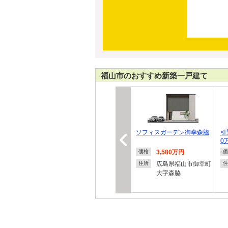
福山市のおすすめ新築一戸建て
ソフィスガーデン御幸森脇
引
0
3,580万円
価格
価
広島県福山市御幸町
住所
住
大字森脇