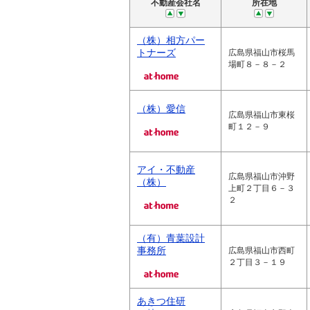
不動産会社名
所在地
（株）相方パー
トナーズ
広島県福山市桜馬
場町８－８－２
（株）愛信
広島県福山市東桜
町１２－９
アイ・不動産
広島県福山市沖野
（株）
上町２丁目６－３
２
（有）青葉設計
事務所
広島県福山市西町
２丁目３－１９
あきつ住研