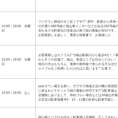
フジグラン神辺のすぐ近くです(^^ 府中、駅家から井原
10:00～18:00 水曜
の大通り486号線と福山東インターなどがある182号線
日
交わる十九軒屋北の交差点の角で緑の看板が目印です。
お部屋探しを楽しく、豊富な情報量で、お客様にピ…
お部屋探しはエイブル(^^)/福山駅南口から徒歩4分！！
10:00～18:00 火曜
からすぐの店舗で、福山、尾道エリアお任せください！
日
地元の方はもちろん、電車や新幹線で来られる方もぜひ
エイブルをご利用いただければと思います^^お車で…
ゆめタウン蔵王を西へ、ザグザグ南蔵王店の隣の美容院
に挟まれたテナントで緑の看板が目印です(^^)/駐車場は
10:00～18:00 なし
店舗前にありまして、停めづらい場合などはJA福山市蔵
王支店の駐車場番号9・10・11番の区画も駐車可能と…
福山南エリアはお任せ！駐車場は店舗前、広くてきれい