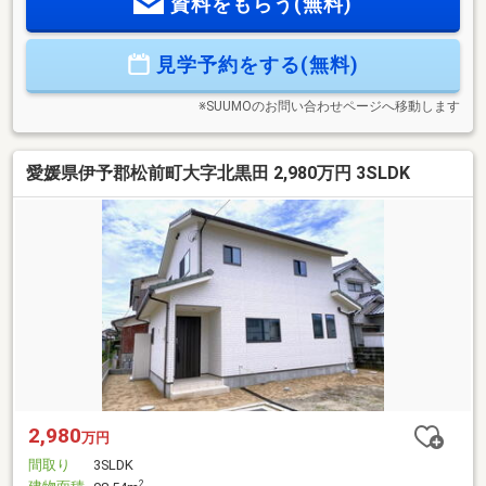
資料をもらう(無料)
見学予約をする(無料)
※SUUMOのお問い合わせページへ移動します
愛媛県伊予郡松前町大字北黒田 2,980万円 3SLDK
2,980
万円
間取り
3SLDK
2