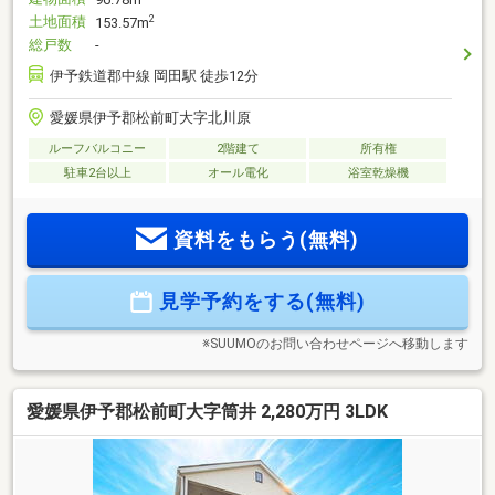
96.78m
土地面積
2
153.57m
総戸数
-
伊予鉄道郡中線 岡田駅 徒歩12分
愛媛県伊予郡松前町大字北川原
ルーフバルコニー
2階建て
所有権
駐車2台以上
オール電化
浴室乾燥機
資料をもらう(無料)
見学予約をする(無料)
※SUUMOのお問い合わせページへ移動します
愛媛県伊予郡松前町大字筒井 2,280万円 3LDK