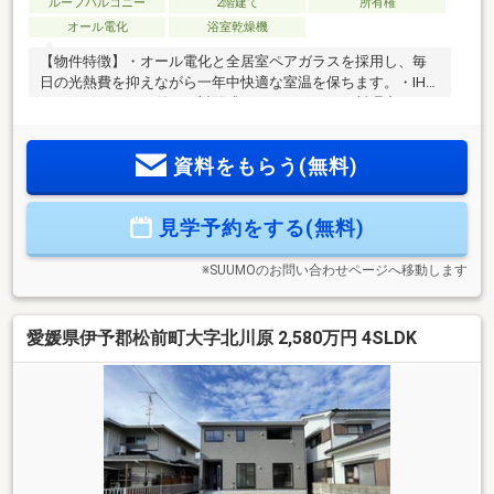
ルーフバルコニー
2階建て
所有権
オール電化
浴室乾燥機
【物件特徴】・オール電化と全居室ペアガラスを採用し、毎
日の光熱費を抑えながら一年中快適な室温を保ちます。・IHク
ッキングヒーター付きの対面式キッチンなら、お料理中もリ
ビングにいる家族を見守れて安心です。・屋根裏収納や全居
室収納が完備されているため、季節ものの衣類や荷物もすっ
資料をもらう(無料)
きり片付きます。・雨の日のお洗濯も安心な浴室乾燥機や、
朝の準備がスムーズになるシャワー付洗面化粧台がありま
す。※置いてあるインテリア家具はディスプレイ用です。※TV
見学予約をする(無料)
アンテナ・シャッター・面格子・網戸・カーテンレール・照
明等は付きません。
※SUUMOのお問い合わせページへ移動します
愛媛県伊予郡松前町大字北川原 2,580万円 4SLDK