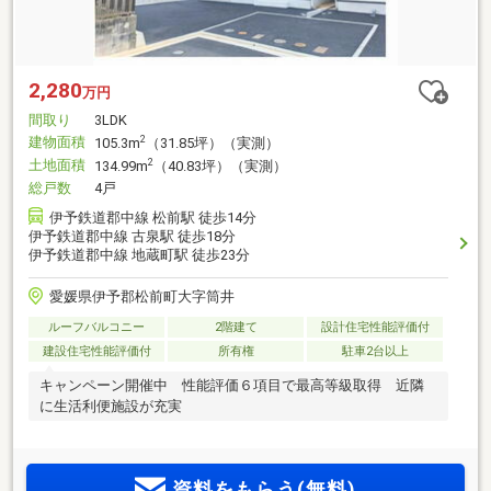
2,280
万円
間取り
3LDK
建物面積
2
105.3m
（31.85坪）（実測）
土地面積
2
134.99m
（40.83坪）（実測）
総戸数
4戸
伊予鉄道郡中線 松前駅 徒歩14分
伊予鉄道郡中線 古泉駅 徒歩18分
伊予鉄道郡中線 地蔵町駅 徒歩23分
愛媛県伊予郡松前町大字筒井
ルーフバルコニー
2階建て
設計住宅性能評価付
建設住宅性能評価付
所有権
駐車2台以上
キャンペーン開催中 性能評価６項目で最高等級取得 近隣
に生活利便施設が充実
資料をもらう(無料)