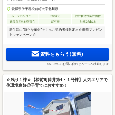
愛媛県伊予郡松前町大字北川原
ルーフバルコニー
2階建て
設計住宅性能評価付
建設住宅性能評価付
所有権
駐車2台以上
新生活に“新たな革命”を！≪ご契約者様限定≫☆豪華プレゼン
トキャンペーン☆
資料をもらう(無料)
※SUUMOのお問い合わせページへ移動します
☆残り１棟☆【松前町筒井第4・１号棟】人気エリアで
住環境良好◎子育てにおすすめ！