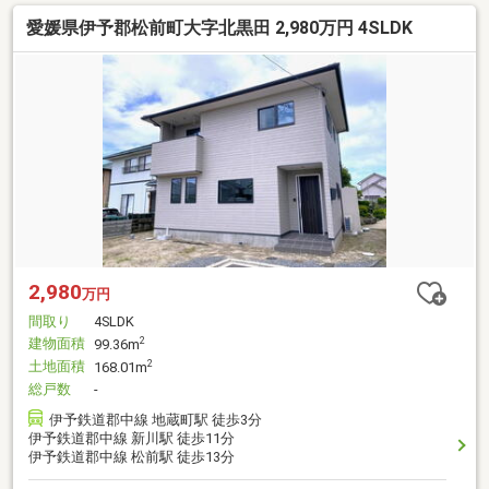
愛媛県伊予郡松前町大字北黒田 2,980万円 4SLDK
2,980
万円
間取り
4SLDK
建物面積
2
99.36m
土地面積
2
168.01m
総戸数
-
伊予鉄道郡中線 地蔵町駅 徒歩3分
伊予鉄道郡中線 新川駅 徒歩11分
伊予鉄道郡中線 松前駅 徒歩13分