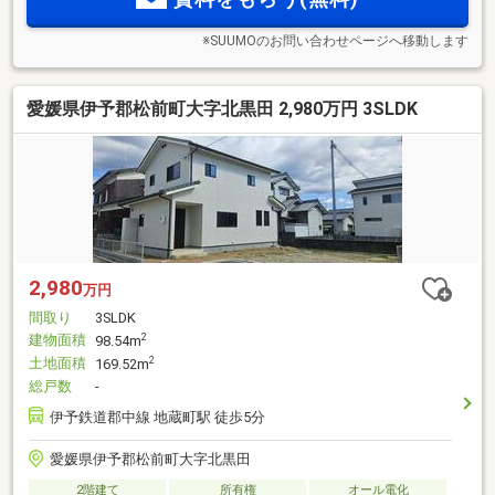
※SUUMOのお問い合わせページへ移動します
愛媛県伊予郡松前町大字北黒田 2,980万円 3SLDK
2,980
万円
間取り
3SLDK
建物面積
2
98.54m
土地面積
2
169.52m
総戸数
-
伊予鉄道郡中線 地蔵町駅 徒歩5分
愛媛県伊予郡松前町大字北黒田
2階建て
所有権
オール電化