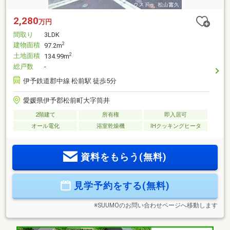
2,280
万円
間取り
3LDK
建物面積
2
97.2m
土地面積
2
134.99m
総戸数
-
伊予鉄道郡中線 松前駅 徒歩5分
愛媛県伊予郡松前町大字筒井
2階建て
所有権
即入居可
オール電化
浴室乾燥機
IHクッキングヒータ
資料をもらう(無料)
見学予約をする(無料)
※SUUMOのお問い合わせページへ移動します