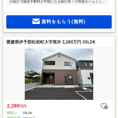
の紹介で融資手数料が半額になる銀行有！◎簡易ホームイン
スペクションします！◎追加工事の提案と価格に自信があり
ます！◎金額的に最小限で済む買い方教えます！◎他社掲載
の物件も含んでご案内ツアー可能！物件を比較できます！◎
資料をもらう(無料)
楽しい！ってよく言われます(^^)/弊社のHPにも書ききれない
情報公開しておりますので、詳しくはそちらもご覧ください
愛媛県伊予郡松前町大字筒井 2,280万円 3SLDK
2,280
万円
間取り
3SLDK
2