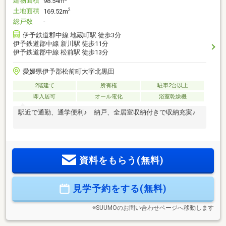
建物面積
98.54m
土地面積
2
169.52m
総戸数
-
伊予鉄道郡中線 地蔵町駅 徒歩3分
伊予鉄道郡中線 新川駅 徒歩11分
伊予鉄道郡中線 松前駅 徒歩13分
愛媛県伊予郡松前町大字北黒田
2階建て
所有権
駐車2台以上
即入居可
オール電化
浴室乾燥機
駅近で通勤、通学便利♪ 納戸、全居室収納付きで収納充実♪
資料をもらう(無料)
見学予約をする(無料)
※SUUMOのお問い合わせページへ移動します