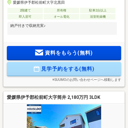
愛媛県伊予郡松前町大字北黒田
2階建て
所有権
駐車2台以上
即入居可
オール電化
浴室乾燥機
納戸付きで収納充実♪
資料をもらう(無料)
見学予約をする(無料)
※SUUMOのお問い合わせページへ移動します
愛媛県伊予郡松前町大字筒井 2,180万円 3LDK