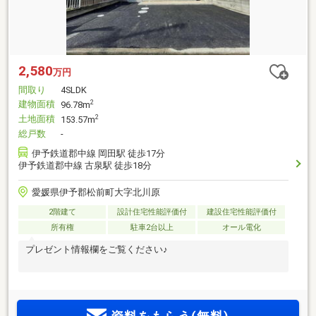
2,580
万円
間取り
4SLDK
建物面積
2
96.78m
土地面積
2
153.57m
総戸数
-
伊予鉄道郡中線 岡田駅 徒歩17分
伊予鉄道郡中線 古泉駅 徒歩18分
愛媛県伊予郡松前町大字北川原
2階建て
設計住宅性能評価付
建設住宅性能評価付
所有権
駐車2台以上
オール電化
プレゼント情報欄をご覧ください♪