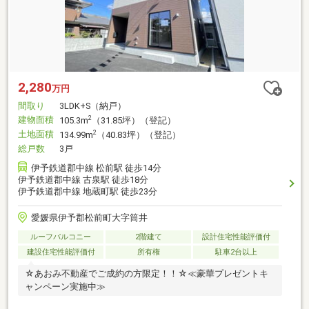
2,280
万円
間取り
3LDK+S（納戸）
建物面積
2
105.3m
（31.85坪）（登記）
土地面積
2
134.99m
（40.83坪）（登記）
総戸数
3戸
伊予鉄道郡中線 松前駅 徒歩14分
伊予鉄道郡中線 古泉駅 徒歩18分
伊予鉄道郡中線 地蔵町駅 徒歩23分
愛媛県伊予郡松前町大字筒井
ルーフバルコニー
2階建て
設計住宅性能評価付
建設住宅性能評価付
所有権
駐車2台以上
☆あおみ不動産でご成約の方限定！！☆≪豪華プレゼントキ
ャンペーン実施中≫