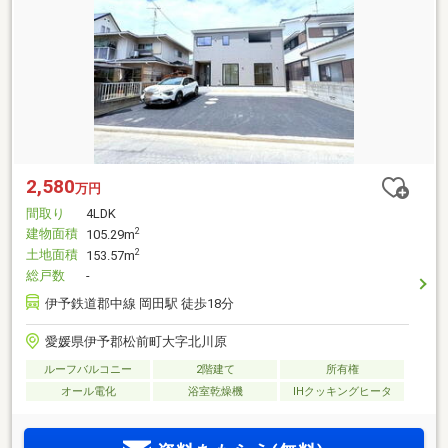
2,580
万円
間取り
4LDK
建物面積
2
105.29m
土地面積
2
153.57m
総戸数
-
伊予鉄道郡中線 岡田駅 徒歩18分
愛媛県伊予郡松前町大字北川原
ルーフバルコニー
2階建て
所有権
オール電化
浴室乾燥機
IHクッキングヒータ