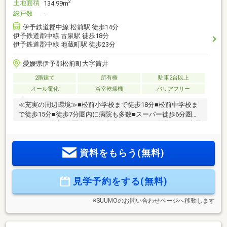
土地面積
2
134.99m
総戸数
-
伊予鉄道郡中線 松前駅 徒歩14分
伊予鉄道郡中線 古泉駅 徒歩18分
伊予鉄道郡中線 地蔵町駅 徒歩23分
愛媛県伊予郡松前町大字筒井
2階建て
所有権
駐車2台以上
オール電化
浴室乾燥機
バリアフリー
≪充実の周辺環境≫■松前小学校まで徒歩18分■松前中学校ま
で徒歩15分■徒歩7分圏内に病院も多数■スーパー徒歩6分圏内
■コンビニ徒歩7分圏内≪収納豊富な住みやすい間取り≫■小屋
裏収納付きの3LDK■車2台駐車可■LDK17帖■全室収納付■雨で
も安心のインナーバルコニー≪安心の住宅性能≫■高断熱×耐
資料をもらう(無料)
震等級3×低価格の新築住宅!■住宅性能表示制度7項目で最高等
級取得!■地盤保証＋建物保証有■定期点検付でアフターサービ
ス充実♪本日ご案内可能です♪
見学予約をする(無料)
※SUUMOのお問い合わせページへ移動します