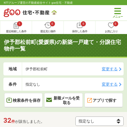
NTTグループ運営の不動産総合サイト goo住宅・不動産
1
0
0
0
最近検索した条件
最近見た物件
保存した条件
お気に入り
伊予郡松前町(愛媛県)の新築一戸建て・分譲住宅
物件一覧
地域
変更する
伊予郡松前町
条件
変更する
指定なし
新着メールを受
検索条件を保存
アプリで探す
取る
32
件
が該当しました。