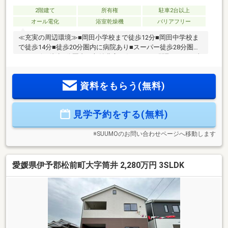
2階建て
所有権
駐車2台以上
オール電化
浴室乾燥機
バリアフリー
≪充実の周辺環境≫■岡田小学校まで徒歩12分■岡田中学校ま
で徒歩14分■徒歩20分圏内に病院あり■スーパー徒歩28分圏内
■コンビニ徒歩2分圏内≪収納豊富な住みやすい間取り≫■日当
たり良好の4LDK！■車3台駐車可■LDK16.2帖■全室収納付■雨
でも安心のインナーバルコニー≪安心の住宅性能≫■高断熱×
資料をもらう(無料)
耐震等級3×低価格の新築住宅!■住宅性能表示制度7項目で最高
等級取得!■地盤保証＋建物保証有■定期点検付でアフターサー
ビス充実♪本日ご案内可能です♪
見学予約をする(無料)
※SUUMOのお問い合わせページへ移動します
愛媛県伊予郡松前町大字筒井 2,280万円 3SLDK