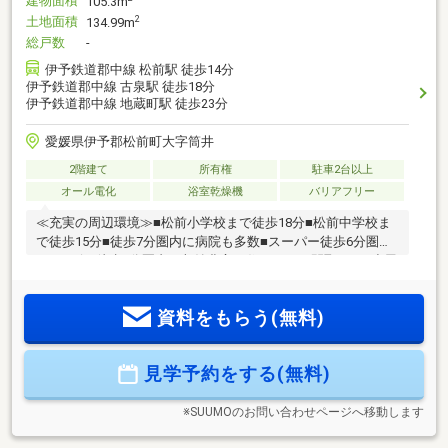
建物面積
105.3m
土地面積
2
134.99m
総戸数
-
伊予鉄道郡中線 松前駅 徒歩14分
伊予鉄道郡中線 古泉駅 徒歩18分
伊予鉄道郡中線 地蔵町駅 徒歩23分
愛媛県伊予郡松前町大字筒井
2階建て
所有権
駐車2台以上
オール電化
浴室乾燥機
バリアフリー
≪充実の周辺環境≫■松前小学校まで徒歩18分■松前中学校ま
で徒歩15分■徒歩7分圏内に病院も多数■スーパー徒歩6分圏内
■コンビニ徒歩7分圏内≪収納豊富な住みやすい間取り≫■小屋
裏収納付きの3LDK■車2台駐車可■LDK17帖■全室収納付■雨で
も安心のインナーバルコニー≪安心の住宅性能≫■高断熱×耐
資料をもらう(無料)
震等級3×低価格の新築住宅!■住宅性能表示制度7項目で最高等
級取得!■地盤保証＋建物保証有■定期点検付でアフターサービ
ス充実♪本日ご案内可能です♪
見学予約をする(無料)
※SUUMOのお問い合わせページへ移動します