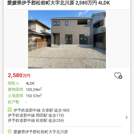
愛媛県伊予郡松前町大字北川原 2,580万円 4LDK
2,580
万円
間取り
4LDK
建物面積
2
105.29m
土地面積
2
153.57m
総戸数
-
伊予鉄道郡中線 古泉駅 徒歩18分
伊予鉄道郡中線 岡田駅 徒歩17分
伊予鉄道郡中線 松前駅 徒歩25分
愛媛県伊予郡松前町大字北川原