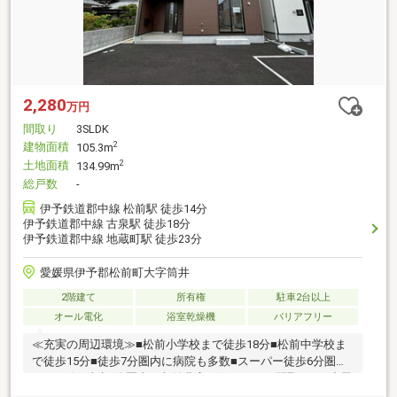
2,280
万円
間取り
3SLDK
建物面積
2
105.3m
土地面積
2
134.99m
総戸数
-
伊予鉄道郡中線 松前駅 徒歩14分
伊予鉄道郡中線 古泉駅 徒歩18分
伊予鉄道郡中線 地蔵町駅 徒歩23分
愛媛県伊予郡松前町大字筒井
2階建て
所有権
駐車2台以上
オール電化
浴室乾燥機
バリアフリー
≪充実の周辺環境≫■松前小学校まで徒歩18分■松前中学校ま
で徒歩15分■徒歩7分圏内に病院も多数■スーパー徒歩6分圏内
■コンビニ徒歩7分圏内≪収納豊富な住みやすい間取り≫■小屋
裏収納付きの3LDK■車2台駐車可■LDK17帖■全室収納付■雨で