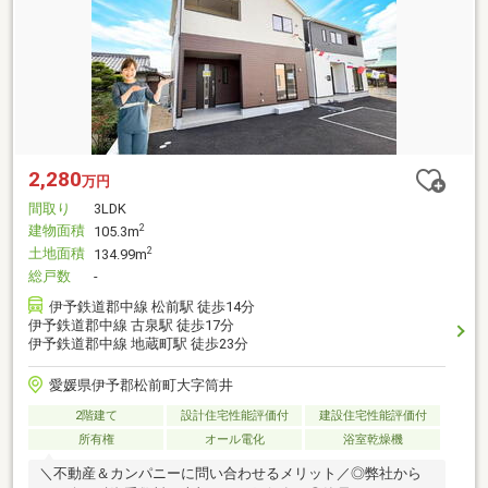
2,280
万円
間取り
3LDK
建物面積
2
105.3m
土地面積
2
134.99m
総戸数
-
伊予鉄道郡中線 松前駅 徒歩14分
伊予鉄道郡中線 古泉駅 徒歩17分
伊予鉄道郡中線 地蔵町駅 徒歩23分
愛媛県伊予郡松前町大字筒井
2階建て
設計住宅性能評価付
建設住宅性能評価付
所有権
オール電化
浴室乾燥機
＼不動産＆カンパニーに問い合わせるメリット／◎弊社から