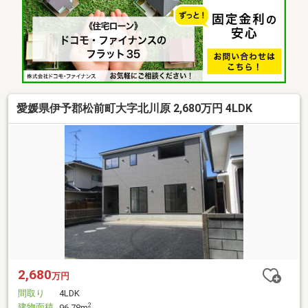
愛媛県伊予郡松前町大字北川原 2,680万円 4LDK
2,680
万円
間取り
4LDK
建物面積
2