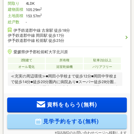
間取り
4LDK
建物面積
2
105.29m
土地面積
2
153.57m
総戸数
-
伊予鉄道郡中線 古泉駅 徒歩18分
伊予鉄道郡中線 岡田駅 徒歩17分
伊予鉄道郡中線 松前駅 徒歩25分
愛媛県伊予郡松前町大字北川原
2階建て
所有権
駐車2台以上
オール電化
浴室乾燥機
バリアフリー
≪充実の周辺環境≫■岡田小学校まで徒歩12分■岡田中学校ま
で徒歩14分■徒歩20分圏内に病院あり■スーパー徒歩28分圏内
■コンビニ徒歩2分圏内≪収納豊富な住みやすい間取り≫■日当
たり良好の4LDK！■車3台駐車可■LDK16.2帖■全室収納付■雨
でも安心のインナーバルコニー≪安心の住宅性能≫■高断熱×
資料をもらう(無料)
耐震等級3×低価格の新築住宅!■住宅性能表示制度7項目で最高
等級取得!■地盤保証＋建物保証有■定期点検付でアフターサー
ビス充実♪本日ご案内可能です♪
見学予約をする(無料)
※SUUMOのお問い合わせページへ移動します