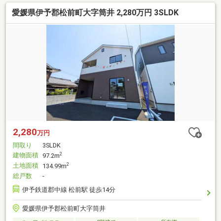
愛媛県伊予郡松前町大字筒井 2,280万円 3SLDK
2,280
万円
間取り
3SLDK
建物面積
2
97.2m
土地面積
2
134.99m
総戸数
-
伊予鉄道郡中線 松前駅 徒歩14分
愛媛県伊予郡松前町大字筒井