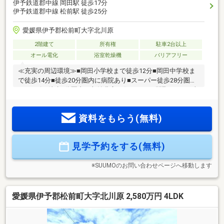
伊予鉄道郡中線 岡田駅 徒歩17分
伊予鉄道郡中線 松前駅 徒歩25分
愛媛県伊予郡松前町大字北川原
2階建て
所有権
駐車2台以上
オール電化
浴室乾燥機
バリアフリー
≪充実の周辺環境≫■岡田小学校まで徒歩12分■岡田中学校ま
で徒歩14分■徒歩20分圏内に病院あり■スーパー徒歩28分圏内
■コンビニ徒歩2分圏内≪収納豊富な住みやすい間取り≫■日当
たり良好の4LDK！■車3台駐車可■LDK16.2帖■全室収納付■雨
でも安心のインナーバルコニー≪安心の住宅性能≫■高断熱×
資料をもらう(無料)
耐震等級3×低価格の新築住宅!■住宅性能表示制度7項目で最高
等級取得!■地盤保証＋建物保証有■定期点検付でアフターサー
ビス充実♪本日ご案内可能です♪
見学予約をする(無料)
※SUUMOのお問い合わせページへ移動します
愛媛県伊予郡松前町大字北川原 2,580万円 4LDK