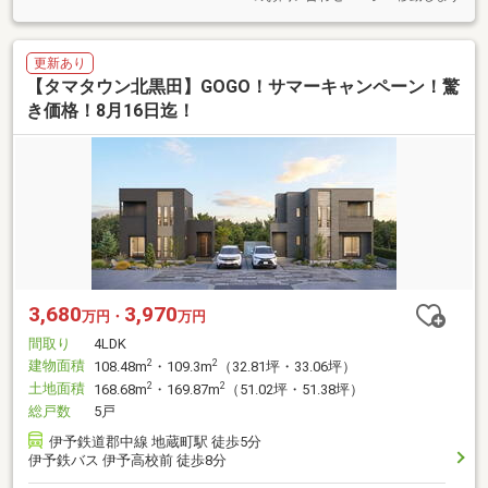
更新あり
【タマタウン北黒田】GOGO！サマーキャンペーン！驚
き価格！8月16日迄！
3,680
3,970
万円・
万円
間取り
4LDK
建物面積
2
2
108.48m
・109.3m
（32.81坪・33.06坪）
土地面積
2
2
168.68m
・169.87m
（51.02坪・51.38坪）
総戸数
5戸
伊予鉄道郡中線 地蔵町駅 徒歩5分
伊予鉄バス 伊予高校前 徒歩8分