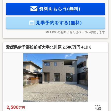
も安心のインナーバルコニー≪安心の住宅性能≫■高断熱×耐
資料をもらう(無料)
震等級3×低価格の新築住宅!■住宅性能表示制度7項目で最高等
級取得!■地盤保証＋建物保証有■定期点検付でアフターサービ
ス充実♪本日ご案内可能です♪
見学予約をする(無料)
※SUUMOのお問い合わせページへ移動します
愛媛県伊予郡松前町大字北川原 2,580万円 4LDK
2,580
万円