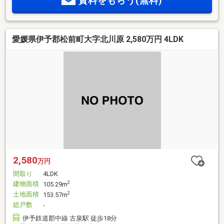
資料をもらう(無料)
愛媛県伊予郡松前町大字北川原 2,580万円 4LDK
2,580
万円
間取り
4LDK
建物面積
2
105.29m
土地面積
2
153.57m
総戸数
-
伊予鉄道郡中線 古泉駅 徒歩18分