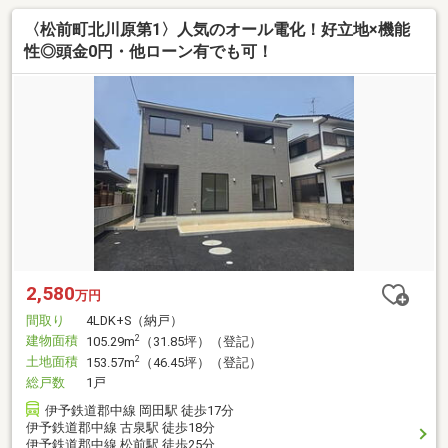
〈松前町北川原第1〉人気のオール電化！好立地×機能
性◎頭金0円・他ローン有でも可！
2,580
万円
間取り
4LDK+S（納戸）
建物面積
2
105.29m
（31.85坪）（登記）
土地面積
2
153.57m
（46.45坪）（登記）
総戸数
1戸
伊予鉄道郡中線 岡田駅 徒歩17分
伊予鉄道郡中線 古泉駅 徒歩18分
伊予鉄道郡中線 松前駅 徒歩25分