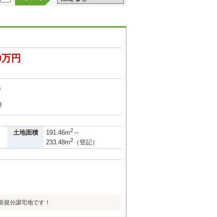
29万円
足
分
2
土地面積
191.46m
～
2
233.48m
（登記）
新規分譲宅地です！