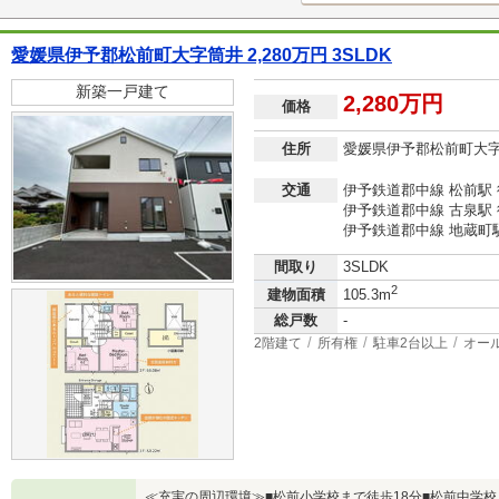
愛媛県伊予郡松前町大字筒井 2,280万円 3SLDK
新築一戸建て
2,280万円
価格
住所
愛媛県伊予郡松前町大
交通
伊予鉄道郡中線 松前駅 
伊予鉄道郡中線 古泉駅 
伊予鉄道郡中線 地蔵町駅
間取り
3SLDK
2
建物面積
105.3m
総戸数
-
2階建て
所有権
駐車2台以上
オー
≪充実の周辺環境≫■松前小学校まで徒歩18分■松前中学校