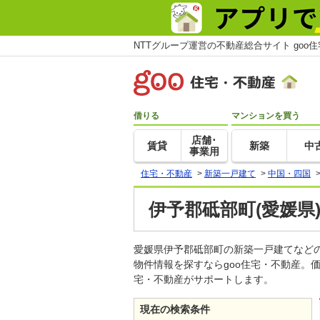
NTTグループ運営の不動産総合サイト goo
借りる
マンションを買う
店舗･
賃貸
新築
中
事業用
住宅・不動産
>
新築一戸建て
>
中国・四国
伊予郡砥部町(愛媛県
愛媛県伊予郡砥部町の新築一戸建てなど
物件情報を探すならgoo住宅・不動産。
宅・不動産がサポートします。
現在の検索条件