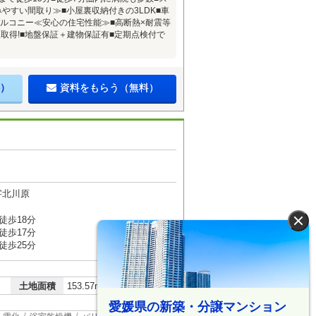
やすい間取り≫■小屋裏収納付きの3LDK■車
ーバルコニー≪安心の住宅性能≫■高断熱×耐震等
級取得!■地盤保証＋建物保証有■定期点検付で
）
資料をもらう（無料）
字北川原
徒歩18分
×
徒歩17分
徒歩25分
2
土地面積
153.57m
愛媛県の新築・分譲マンション