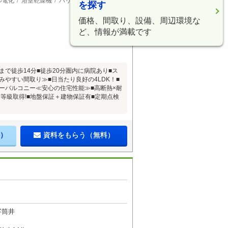
ル電化
浴室乾燥機
バリアフリー
を探す
価格、間取り、設備、周辺環境な
ど、情報が満載です
まで徒歩14分■徒歩20分圏内に病院あり■ス
みやすい間取り≫■日当たり良好の4LDK！■
ンナーバルコニー≪安心の住宅性能≫■高断熱×耐
高等級取得!■地盤保証＋建物保証有■定期点検
）
資料をもらう（無料）
字筒井