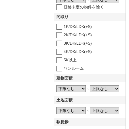
価格未定の物件を除く
間取り
1K/DK/LDK(+S)
2K/DK/LDK(+S)
3K/DK/LDK(+S)
4K/DK/LDK(+S)
5K以上
ワンルーム
建物面積
～
土地面積
～
駅徒歩