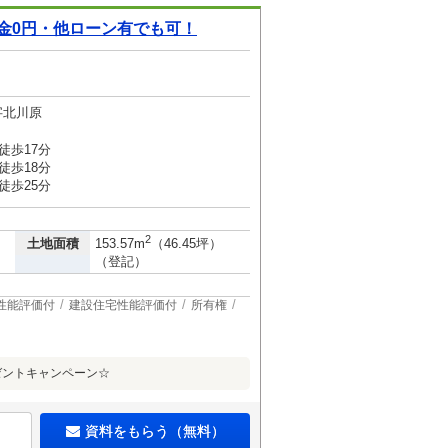
金0円・他ローン有でも可！
字北川原
徒歩17分
徒歩18分
徒歩25分
2
土地面積
153.57m
（46.45坪）
（登記）
性能評価付
建設住宅性能評価付
所有権
ゼントキャンペーン☆
資料をもらう（無料）