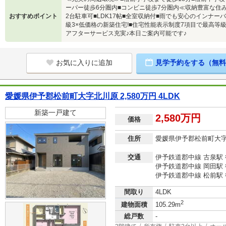
ーパー徒歩6分圏内■コンビニ徒歩7分圏内≪収納豊富な住み
おすすめポイント
2台駐車可■LDK17帖■全室収納付■雨でも安心のインナ
級3×低価格の新築住宅!■住宅性能表示制度7項目で最高等
アフターサービス充実♪本日ご案内可能です♪
お気に入りに追加
見学予約をする（無料
愛媛県伊予郡松前町大字北川原 2,580万円 4LDK
新築一戸建て
2,580万円
価格
住所
愛媛県伊予郡松前町大
交通
伊予鉄道郡中線 古泉駅 
伊予鉄道郡中線 岡田駅 
伊予鉄道郡中線 松前駅 
間取り
4LDK
2
建物面積
105.29m
総戸数
-