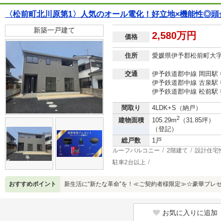
〈松前町北川原第1〉人気のオール電化！好立地×機能性◎頭
新築一戸建て
2,580万円
価格
住所
愛媛県伊予郡松前町大
交通
伊予鉄道郡中線 岡田駅 
伊予鉄道郡中線 古泉駅 
伊予鉄道郡中線 松前駅 
間取り
4LDK+S（納戸）
2
建物面積
105.29m
（31.85坪）
（登記）
総戸数
1戸
ルーフバルコニー
2階建て
設計住宅
駐車2台以上
おすすめポイント
新生活に“新たな革命”を！≪ご契約者様限定≫☆豪華プレ
お気に入りに追加