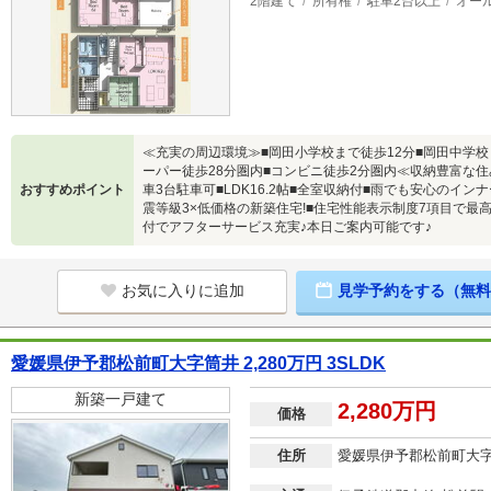
2階建て
所有権
駐車2台以上
オー
≪充実の周辺環境≫■岡田小学校まで徒歩12分■岡田中学校
ーパー徒歩28分圏内■コンビニ徒歩2分圏内≪収納豊富な住
おすすめポイント
車3台駐車可■LDK16.2帖■全室収納付■雨でも安心のイ
震等級3×低価格の新築住宅!■住宅性能表示制度7項目で最
付でアフターサービス充実♪本日ご案内可能です♪
お気に入りに追加
見学予約をする（無料
愛媛県伊予郡松前町大字筒井 2,280万円 3SLDK
新築一戸建て
2,280万円
価格
住所
愛媛県伊予郡松前町大