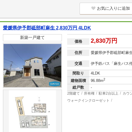
お気に入りに追加
愛媛県伊予郡砥部町麻生 2,830万円 4LDK
新築一戸建て
2,830万円
価格
住所
愛媛県伊予郡砥部町麻
交通
伊予鉄バス「麻生バス停
間取り
4LDK
2
建物面積
96.88m
総戸数
-
2階建て
所有権
駐車2台以上
カウ
ウォークインクローゼット