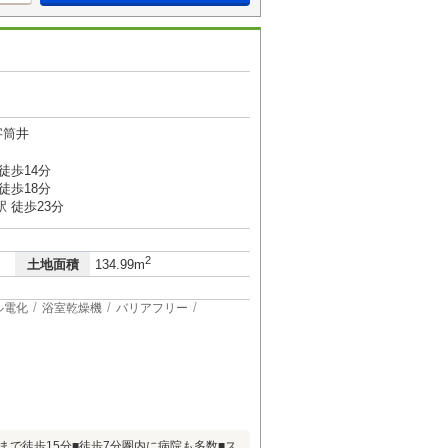
字筒井
徒歩14分
徒歩18分
 徒歩23分
2
土地面積
134.99m
ル電化
浴室乾燥機
バリアフリー
まで徒歩15分■徒歩7分圏内に病院も多数■ス