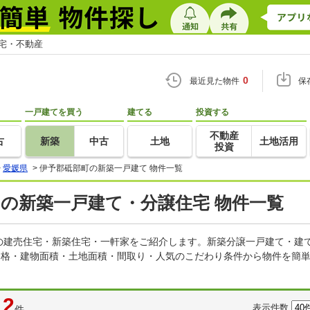
住宅・不動産
0
最近見た物件
保
一戸建てを買う
建てる
投資する
不動産
古
新築
中古
土地
土地活用
投資
>
愛媛県
>
伊予郡砥部町の新築一戸建て 物件一覧
)の新築一戸建て・分譲住宅 物件一覧
の建売住宅・新築住宅・一軒家をご紹介します。新築分譲一戸建て・建
価格・建物面積・土地面積・間取り・人気のこだわり条件から物件を簡単
2
表示件数
件