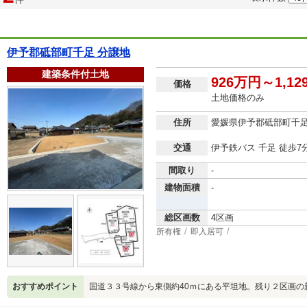
伊予郡砥部町千足 分譲地
建築条件付土地
926万円～1,1
価格
土地価格のみ
住所
愛媛県伊予郡砥部町千
交通
伊予鉄バス 千足 徒歩7
間取り
-
建物面積
-
総区画数
4区画
所有権
即入居可
おすすめポイント
国道３３号線から東側約40ｍにある平坦地。残り２区画の