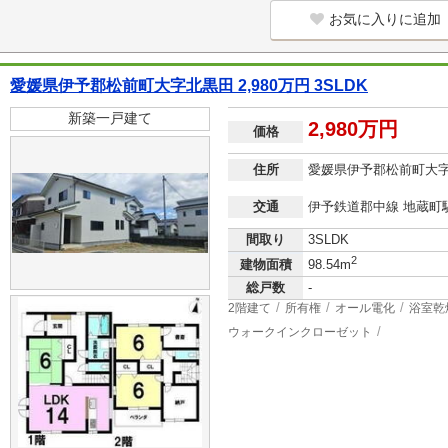
お気に入りに追加
愛媛県伊予郡松前町大字北黒田 2,980万円 3SLDK
新築一戸建て
2,980万円
価格
住所
愛媛県伊予郡松前町大
交通
伊予鉄道郡中線 地蔵町駅
間取り
3SLDK
2
建物面積
98.54m
総戸数
-
2階建て
所有権
オール電化
浴室乾
ウォークインクローゼット