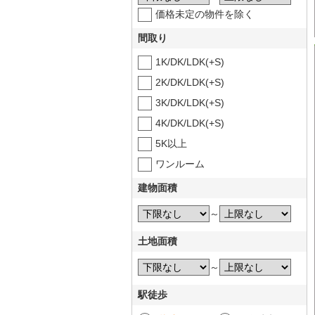
価格未定の物件を除く
間取り
1K/DK/LDK(+S)
2K/DK/LDK(+S)
3K/DK/LDK(+S)
4K/DK/LDK(+S)
5K以上
ワンルーム
建物面積
～
土地面積
～
駅徒歩