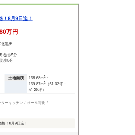
格！8月9日迄！
980万円
字北黒田
 徒歩5分
徒歩8分
2
土地面積
168.68m
・
2
169.87m
（51.02坪・
51.38坪）
ンターキッチン
オール電化
価格！8月9日迄！