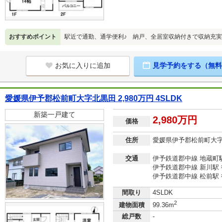
おすすめポイント
駅近で通勤、通学便利♪ 納戸、全居室収納付きで収納充実
お気に入りに追加
見学予約をする（無料
愛媛県伊予郡松前町大字北黒田 2,980万円 4SLDK
新築一戸建て
2,980万円
価格
住所
愛媛県伊予郡松前町大
交通
伊予鉄道郡中線 地蔵町駅
伊予鉄道郡中線 新川駅 
伊予鉄道郡中線 松前駅 
間取り
4SLDK
2
建物面積
99.36m
総戸数
-