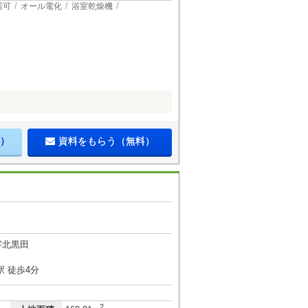
居可
オール電化
浴室乾燥機
）
資料をもらう（無料）
字北黒田
 徒歩4分
2