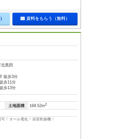
）
資料をもらう（無料）
字北黒田
 徒歩3分
徒歩11分
徒歩13分
2
土地面積
169.52m
居可
オール電化
浴室乾燥機