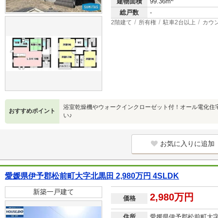
建物面積
99.36m
総戸数
-
2階建て
所有権
駐車2台以上
カウ
浴室乾燥機やウォークインクローゼット付！オール電化住宅
おすすめポイント
い♪
お気に入りに追加
愛媛県伊予郡松前町大字北黒田 2,980万円 4SLDK
新築一戸建て
2,980万円
価格
住所
愛媛県伊予郡松前町大