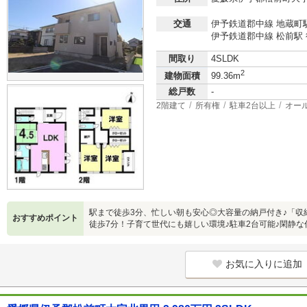
交通
伊予鉄道郡中線 地蔵町駅
伊予鉄道郡中線 松前駅 
間取り
4SLDK
2
建物面積
99.36m
総戸数
-
2階建て
所有権
駐車2台以上
オー
駅まで徒歩3分、忙しい朝も安心◎大容量の納戸付き♪「収
おすすめポイント
徒歩7分！子育て世代にも嬉しい環境♪駐車2台可能♪閑静
お気に入りに追加