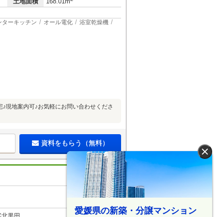
土地面積
168.01m
ンターキッチン
オール電化
浴室乾燥機
♪現地案内可♪お気軽にお問い合わせくださ
資料をもらう（無料）
×
愛媛県の新築・分譲マンション
字北黒田