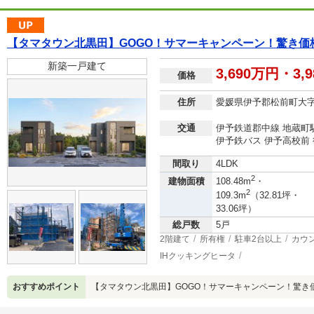
【タマタウン北黒田】GOGO！サマーキャンペーン！驚き価
新築一戸建て
3,690万円・3,
価格
住所
愛媛県伊予郡松前町大
交通
伊予鉄道郡中線 地蔵町駅
伊予鉄バス 伊予高校前 
間取り
4LDK
2
建物面積
108.48m
・
2
109.3m
（32.81坪・
33.06坪）
総戸数
5戸
2階建て
所有権
駐車2台以上
カウ
IHクッキングヒータ
おすすめポイント
【タマタウン北黒田】GOGO！サマーキャンペーン！驚き