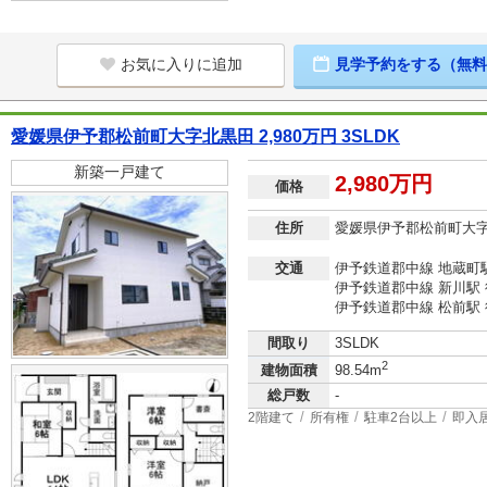
お気に入りに追加
見学予約をする（無料
愛媛県伊予郡松前町大字北黒田 2,980万円 3SLDK
新築一戸建て
2,980万円
価格
住所
愛媛県伊予郡松前町大
交通
伊予鉄道郡中線 地蔵町駅
伊予鉄道郡中線 新川駅 
伊予鉄道郡中線 松前駅 
間取り
3SLDK
2
建物面積
98.54m
総戸数
-
2階建て
所有権
駐車2台以上
即入