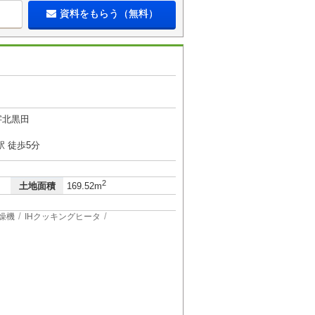
資料をもらう（無料）
字北黒田
 徒歩5分
2
土地面積
169.52m
燥機
IHクッキングヒータ