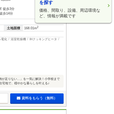
を探す
 徒歩3分
価格、間取り、設備、周辺環境な
徒歩14分
ど、情報が満載です
2
土地面積
168.01m
ル電化
浴室乾燥機
IHクッキングヒータ
納が足りない…」を一気に解決！小学校まで
な住宅地で、穏やかな暮らしを叶える♪
資料をもらう（無料）