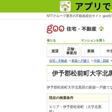
NTTグループ運営の不動産総合サイト goo
借りる
マンションを買う
店舗･
賃貸
新築
中
事業用
住宅・不動産
>
新築一戸建て
>
中国・四国
伊予郡松前町大字北
伊予郡松前町大字北黒田の新築一戸建て
現在の検索条件
エリア：伊予郡松前町（大字北黒
田）