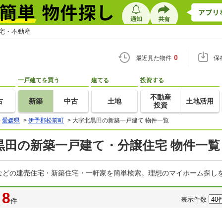
住宅・不動産
0
最近見た物件
保
一戸建てを買う
建てる
投資する
不動産
古
新築
中古
土地
土地活用
投資
>
愛媛県
>
伊予郡松前町
>
大字北黒田の新築一戸建て 物件一覧
黒田の新築一戸建て・分譲住宅 物件一覧
などの建売住宅・新築住宅・一軒家を簡単検索。理想のマイホーム探しを
8
表示件数
件