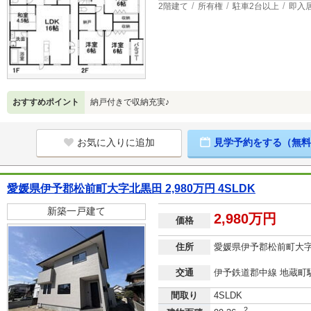
2階建て
所有権
駐車2台以上
即入
おすすめポイント
納戸付きで収納充実♪
お気に入りに追加
見学予約をする（無料
愛媛県伊予郡松前町大字北黒田 2,980万円 4SLDK
新築一戸建て
2,980万円
価格
住所
愛媛県伊予郡松前町大
交通
伊予鉄道郡中線 地蔵町駅
間取り
4SLDK
2