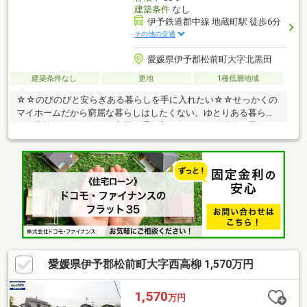
建築条件
なし
伊予鉄道郡中線 地蔵町駅 徒歩6分
その他の交通
愛媛県伊予郡松前町大字北黒田
建築条件なし
更地
1種低層地域
☆☆のびのびと安らぎある暮らしを手に入れたい☆☆せっかくの
マイホームだから窮屈な暮らしはしたくない。ゆとりある暮ら
し。家族が一つになれる空間を手に入れる。そんな純粋な思いが
マイホーム購入…
愛媛県伊予郡松前町大字西高柳 1,570万円
1,570
万円