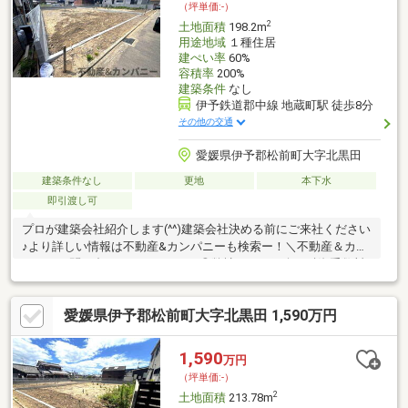
（坪単価:-）
2
土地面積
198.2m
用途地域
１種住居
建ぺい率
60%
容積率
200%
建築条件
なし
伊予鉄道郡中線 地蔵町駅 徒歩8分
その他の交通
愛媛県伊予郡松前町大字北黒田
建築条件なし
更地
本下水
即引渡し可
プロが建築会社紹介します(^^)建築会社決める前にご来社ください
♪より詳しい情報は不動産&カンパニーも検索ー！＼不動産＆カン
パニーに問い合わせるメリット／◎弊社からの紹介で融資手数料
が半額になる銀行有！◎簡易ホームインスペクションします！◎
追加工事の提案と価格に自信があります！◎金額的に最小限で済
愛媛県伊予郡松前町大字北黒田 1,590万円
む買い方教えます！◎他社掲載の物件も含んでご案内ツアー可
能！物件を比較できます！◎楽しい！ってよく言われます(^^)/弊
社のHPにも書ききれない情報公開しておりますので、詳しくはそ
1,590
万円
ちらもご覧ください
（坪単価:-）
2
土地面積
213.78m