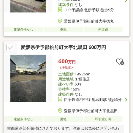
建築条件
なし
ＪＲ予讃線 北伊予駅 徒歩9分
愛媛県伊予郡松前町大字徳丸
建築条件なし
更地
南道路
愛媛県伊予郡松前町大字北黒田 600万円
600
万円
（坪単価:-）
2
土地面積
195.76m
用途地域
１種住居
建ぺい率
60%
容積率
160%
建築条件
なし
伊予鉄道郡中線 地蔵町駅 徒歩3分
愛媛県伊予郡松前町大字北黒田
建築条件なし
更地
即引渡し可
前面道路部分面積に含んでおります。詳細はお気軽にお問い合わ