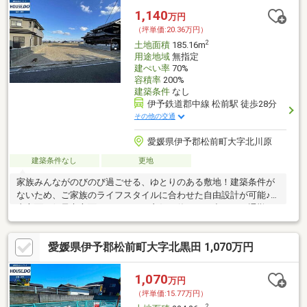
1,140
万円
（坪単価:20.36万円）
2
土地面積
185.16m
用途地域
無指定
建ぺい率
70%
容積率
200%
建築条件
なし
伊予鉄道郡中線 松前駅 徒歩28分
その他の交通
愛媛県伊予郡松前町大字北川原
建築条件なし
更地
家族みんながのびのび過ごせる、ゆとりのある敷地！建築条件が
ないため、ご家族のライフスタイルに合わせた自由設計が可能♪松
山方面・伊予市方面へのアクセス良好！休日のお出かけや通勤も
快適♪
愛媛県伊予郡松前町大字北黒田 1,070万円
1,070
万円
（坪単価:15.77万円）
2