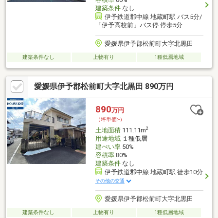
建築条件
なし
伊予鉄道郡中線 地蔵町駅 バス5分/
「伊予高校前」バス停 停歩5分
愛媛県伊予郡松前町大字北黒田
建築条件なし
上物有り
1種低層地域
愛媛県伊予郡松前町大字北黒田 890万円
890
万円
（坪単価:-）
2
土地面積
111.11m
用途地域
１種低層
建ぺい率
50%
容積率
80%
建築条件
なし
伊予鉄道郡中線 地蔵町駅 徒歩10分
その他の交通
愛媛県伊予郡松前町大字北黒田
建築条件なし
上物有り
1種低層地域