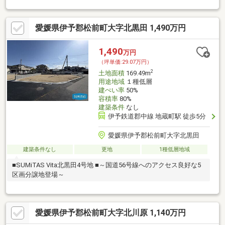
愛媛県伊予郡松前町大字北黒田 1,490万円
1,490
万円
（坪単価:29.07万円）
2
土地面積
169.49m
用途地域
１種低層
建ぺい率
50%
容積率
80%
建築条件
なし
伊予鉄道郡中線 地蔵町駅 徒歩5分
愛媛県伊予郡松前町大字北黒田
建築条件なし
更地
1種低層地域
■SUMiTAS Vita北黒田4号地 ■～国道56号線へのアクセス良好な5
区画分譲地登場～
愛媛県伊予郡松前町大字北川原 1,140万円