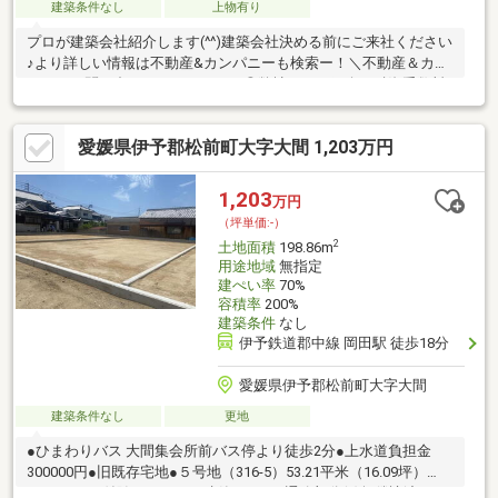
建築条件なし
上物有り
プロが建築会社紹介します(^^)建築会社決める前にご来社ください
♪より詳しい情報は不動産&カンパニーも検索ー！＼不動産＆カン
パニーに問い合わせるメリット／◎弊社からの紹介で融資手数料
が半額になる銀行有！◎簡易ホームインスペクションします！◎
追加工事の提案と価格に自信があります！◎金額的に最小限で済
愛媛県伊予郡松前町大字大間 1,203万円
む買い方教えます！◎他社掲載の物件も含んでご案内ツアー可
能！物件を比較できます！◎楽しい！ってよく言われます(^^)/弊
社のHPにも書ききれない情報公開しておりますので、詳しくはそ
1,203
万円
ちらもご覧ください
（坪単価:-）
2
土地面積
198.86m
用途地域
無指定
建ぺい率
70%
容積率
200%
建築条件
なし
伊予鉄道郡中線 岡田駅 徒歩18分
愛媛県伊予郡松前町大字大間
建築条件なし
更地
●ひまわりバス 大間集会所前バス停より徒歩2分●上水道負担金
300000円●旧既存宅地●５号地（316-5）53.21平米（16.09坪）
800000円が付随します。（建築不可）●通路部分(7)無償譲渡で