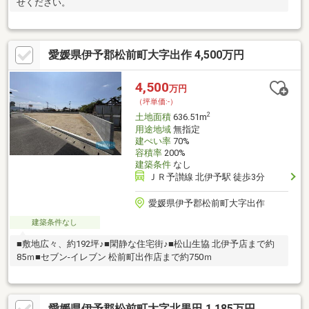
せください。
愛媛県伊予郡松前町大字出作 4,500万円
4,500
万円
（坪単価:-）
2
土地面積
636.51m
用途地域
無指定
建ぺい率
70%
容積率
200%
建築条件
なし
ＪＲ予讃線 北伊予駅 徒歩3分
愛媛県伊予郡松前町大字出作
建築条件なし
■敷地広々、約192坪♪■閑静な住宅街♪■松山生協 北伊予店まで約
85ｍ■セブン-イレブン 松前町出作店まで約750ｍ
愛媛県伊予郡松前町大字北黒田 1,185万円