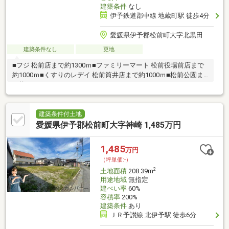
建築条件
なし
伊予鉄道郡中線 地蔵町駅 徒歩4分
愛媛県伊予郡松前町大字北黒田
建築条件なし
更地
■フジ 松前店まで約1300ｍ■ファミリーマート 松前役場前店まで
約1000ｍ■くすりのレデイ 松前筒井店まで約1000ｍ■松前公園ま
で約1400ｍ
建築条件付土地
愛媛県伊予郡松前町大字神崎 1,485万円
1,485
万円
（坪単価:-）
2
土地面積
208.39m
用途地域
無指定
建ぺい率
60%
容積率
200%
建築条件
あり
ＪＲ予讃線 北伊予駅 徒歩6分