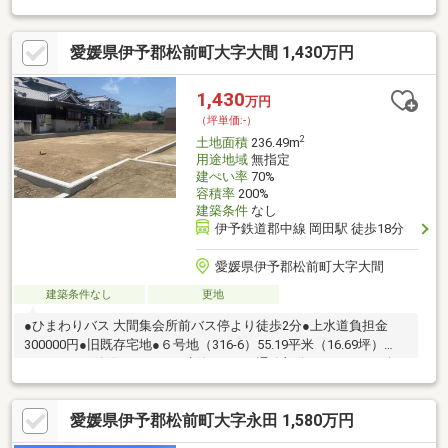
す。
愛媛県伊予郡松前町大字大間 1,430万円
1,430
万円
（坪単価:-）
2
土地面積
236.49m
用途地域
無指定
建ぺい率
70%
容積率
200%
建築条件
なし
伊予鉄道郡中線 岡田駅 徒歩18分
愛媛県伊予郡松前町大字大間
建築条件なし
更地
●ひまわりバス 大間集会所前バス停より徒歩2分●上水道負担金
300000円●旧既存宅地●６号地（316-6）55.19平米（16.69坪）
830000円が付随します。（建築不可）●通路部分（８・１０）無
償譲渡です。
愛媛県伊予郡松前町大字永田 1,580万円