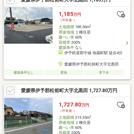
1,185
万円
（坪単価:-）
2
土地面積
186.56m
用途地域
１種住居
建ぺい率
60%
容積率
200%
建築条件
なし
伊予鉄道郡中線 地蔵町駅 徒歩4分
愛媛県伊予郡松前町大字北黒田
建築条件なし
更地
本下水
愛媛県伊予郡松前町大字北黒田 1,727.80万円
1,727.80
万円
（坪単価:-）
2
土地面積
215.55m
用途地域
１種住居
建ぺい率
60%
容積率
200%