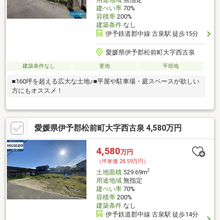
建ぺい率
70%
容積率
200%
建築条件
なし
伊予鉄道郡中線 古泉駅 徒歩15分
愛媛県伊予郡松前町大字西古泉
建築条件なし
更地
平坦地
■160坪を超える広大な土地♪■平屋や駐車場・庭スペースが欲しい
方にもオススメ！
愛媛県伊予郡松前町大字西古泉 4,580万円
4,580
万円
（坪単価:28.59万円）
2
土地面積
529.69m
用途地域
無指定
建ぺい率
70%
容積率
200%
建築条件
なし
伊予鉄道郡中線 古泉駅 徒歩14分