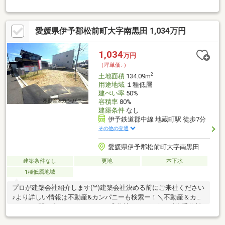
パニーに問い合わせるメリット／◎弊社からの紹介で融資手数料
が半額になる銀行有！◎簡易ホームインスペクションします！◎
追加工事の提案と価格に自信があります！◎金額的に最小限で済
愛媛県伊予郡松前町大字南黒田 1,034万円
む買い方教えます！◎他社掲載の物件も含んでご案内ツアー可
能！物件を比較できます！◎楽しい！ってよく言われます(^^)/弊
社のHPにも書ききれない情報公開しておりますので、詳しくはそ
1,034
万円
ちらもご覧ください
（坪単価:-）
2
土地面積
134.09m
用途地域
１種低層
建ぺい率
50%
容積率
80%
建築条件
なし
伊予鉄道郡中線 地蔵町駅 徒歩7分
その他の交通
愛媛県伊予郡松前町大字南黒田
建築条件なし
更地
本下水
1種低層地域
プロが建築会社紹介します(^^)建築会社決める前にご来社ください
♪より詳しい情報は不動産&カンパニーも検索ー！＼不動産＆カン
パニーに問い合わせるメリット／◎弊社からの紹介で融資手数料
が半額になる銀行有！◎簡易ホームインスペクションします！◎