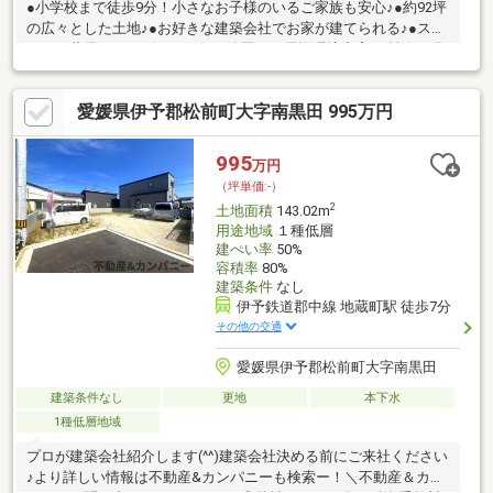
●小学校まで徒歩9分！小さなお子様のいるご家族も安心♪●約92坪
の広々とした土地♪●お好きな建築会社でお家が建てられる♪●スー
パー・薬局・コンビニ・銀行・公園など周辺環境充実♪※斜線は現
況：水路
愛媛県伊予郡松前町大字南黒田 995万円
995
万円
（坪単価:-）
2
土地面積
143.02m
用途地域
１種低層
建ぺい率
50%
容積率
80%
建築条件
なし
伊予鉄道郡中線 地蔵町駅 徒歩7分
その他の交通
愛媛県伊予郡松前町大字南黒田
建築条件なし
更地
本下水
1種低層地域
プロが建築会社紹介します(^^)建築会社決める前にご来社ください
♪より詳しい情報は不動産&カンパニーも検索ー！＼不動産＆カン