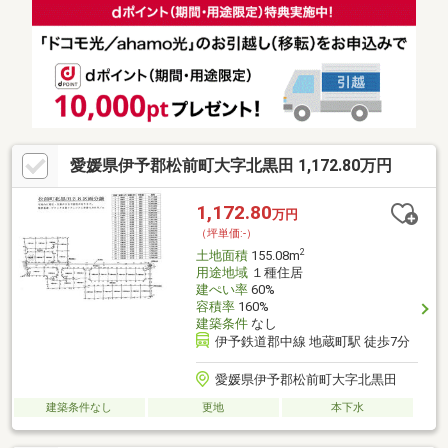
追加工事の提案と価格に自信があります！◎金額的に最小限で済
む買い方教えます！◎他社掲載の物件も含んでご案内ツアー可
能！物件を比較できます！◎楽しい！ってよく言われます(^^)/弊
社のHPにも書ききれない情報公開しておりますので、詳しくはそ
ちらもご覧ください
愛媛県伊予郡松前町大字北黒田 1,172.80万円
1,172.80
万円
（坪単価:-）
2
土地面積
155.08m
用途地域
１種住居
建ぺい率
60%
容積率
160%
建築条件
なし
伊予鉄道郡中線 地蔵町駅 徒歩7分
愛媛県伊予郡松前町大字北黒田
建築条件なし
更地
本下水