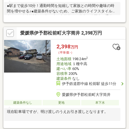
●駅まで徒歩10分！通勤時間を短縮して家族との時間や趣味の時
間を増やせる♪●建築条件がないため、ご家族のライフスタイルに
合わせた自由設計が可能♪●小・中学校まで徒歩10分圏内！通学の
負担が少なく、子育てにも適した立地♪●無駄のない広さで、効率
的な住まいづくりが可能♪●エミフルMASAKIも日常圏内！休日の
愛媛県伊予郡松前町大字筒井 2,398万円
お買い物や映画も家族皆で気軽に楽しめる♪●落ち着いた街並みの
閑静な住宅地で、子育てにも安心の住環境♪
2,398
万円
（坪単価:-）
2
土地面積
198.24m
用途地域
１種中高
建ぺい率
60%
容積率
200%
建築条件
なし
伊予鉄道郡中線 松前駅 徒歩11分
愛媛県伊予郡松前町大字筒井
建築条件なし
更地
本下水
現在駐車場ですが、明け渡しのうえお引き渡しとなります。