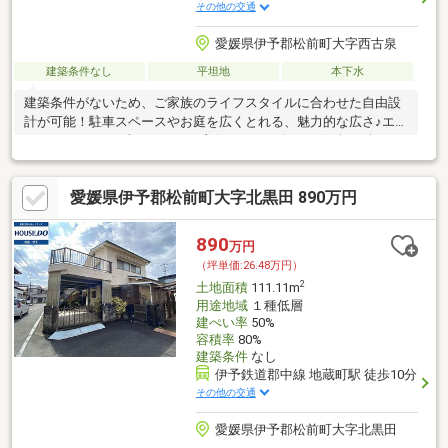
その他の交通
愛媛県伊予郡松前町大字西古泉
建築条件なし
平坦地
本下水
建築条件がないため、ご家族のライフスタイルに合わせた自由設
計が可能！駐車スペースやお庭を広くとれる、魅力的な広さ♪エミ
フルMASAKIまで車でアクセス良好♪ショッピングも気軽に楽しめ
る便利な立地♪
愛媛県伊予郡松前町大字北黒田 890万円
890
万円
（坪単価:26.48万円）
2
土地面積
111.11m
用途地域
１種低層
建ぺい率
50%
容積率
80%
建築条件
なし
伊予鉄道郡中線 地蔵町駅 徒歩10分
その他の交通
愛媛県伊予郡松前町大字北黒田