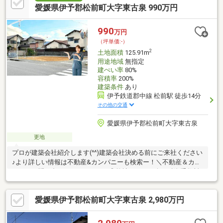
学校エリアなどなど魅力的なポイントがたくさん♪
愛媛県伊予郡松前町大字東古泉 990万円
990
万円
（坪単価:-）
2
土地面積
125.91m
用途地域
無指定
建ぺい率
80%
容積率
200%
建築条件
あり
伊予鉄道郡中線 松前駅 徒歩14分
その他の交通
愛媛県伊予郡松前町大字東古泉
更地
プロが建築会社紹介します(^^)建築会社決める前にご来社ください
♪より詳しい情報は不動産&カンパニーも検索ー！＼不動産＆カン
パニーに問い合わせるメリット／◎弊社からの紹介で融資手数料
が半額になる銀行有！◎簡易ホームインスペクションします！◎
追加工事の提案と価格に自信があります！◎金額的に最小限で済
愛媛県伊予郡松前町大字東古泉 2,980万円
む買い方教えます！◎他社掲載の物件も含んでご案内ツアー可
能！物件を比較できます！◎楽しい！ってよく言われます(^^)/弊
社のHPにも書ききれない情報公開しておりますので、詳しくはそ