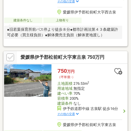
その他の交通
愛媛県伊予郡松前町大字西古泉
建築条件なし
上物有り
●旧若葉保育所前バス停より徒歩８分●都市計画法第４３条建築許
可必要（買主様負担）●解体費売主負担（解体更地渡し）
愛媛県伊予郡松前町大字東古泉 750万円
750
万円
（坪単価:-）
2
土地面積
276.53m
用途地域
無指定
建ぺい率
70%
容積率
200%
建築条件
なし
伊予鉄道郡中線 古泉駅 徒歩16分
その他の交通
愛媛県伊予郡松前町大字東古泉