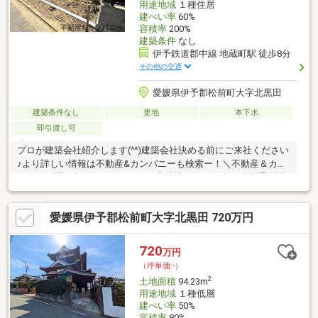
用途地域
１種住居
建ぺい率
60%
容積率
200%
建築条件
なし
伊予鉄道郡中線 地蔵町駅 徒歩8分
その他の交通
愛媛県伊予郡松前町大字北黒田
建築条件なし
更地
本下水
即引渡し可
プロが建築会社紹介します(^^)建築会社決める前にご来社ください
♪より詳しい情報は不動産&カンパニーも検索ー！＼不動産＆カン
パニーに問い合わせるメリット／◎弊社からの紹介で融資手数料
が半額になる銀行有！◎簡易ホームインスペクションします！◎
追加工事の提案と価格に自信があります！◎金額的に最小限で済
愛媛県伊予郡松前町大字北黒田 720万円
む買い方教えます！◎他社掲載の物件も含んでご案内ツアー可
能！物件を比較できます！◎楽しい！ってよく言われます(^^)/弊
社のHPにも書ききれない情報公開しておりますので、詳しくはそ
720
万円
ちらもご覧ください
（坪単価:-）
2
土地面積
94.23m
用途地域
１種低層
建ぺい率
50%
容積率
80%