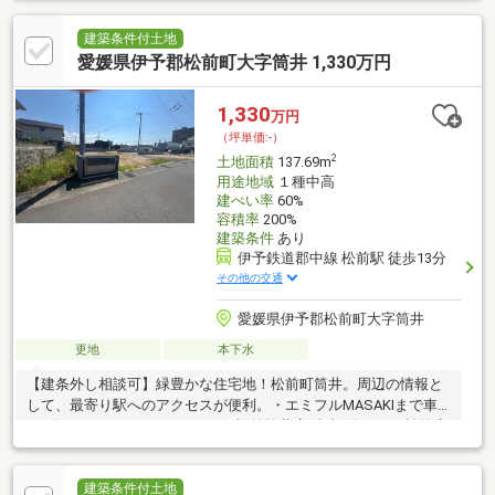
建築条件付土地
愛媛県伊予郡松前町大字筒井 1,330万円
1,330
万円
（坪単価:-）
2
土地面積
137.69m
用途地域
１種中高
建ぺい率
60%
容積率
200%
建築条件
あり
伊予鉄道郡中線 松前駅 徒歩13分
その他の交通
愛媛県伊予郡松前町大字筒井
更地
本下水
【建条外し相談可】緑豊かな住宅地！松前町筒井。周辺の情報と
して、最寄り駅へのアクセスが便利。・エミフルMASAKIまで車
で6分・ドラッグストアセイムス松前筒井店 徒歩2分・フジ松前店
徒歩４分
◇◆◇◆◇◆◇◆◇◆◇◆◇◆◇◆◇◆◇◆◇◆◇◆◇◆☆
静かで落ち着いた住環境☆交通量も少なめ☆松前小学校、松前中
建築条件付土地