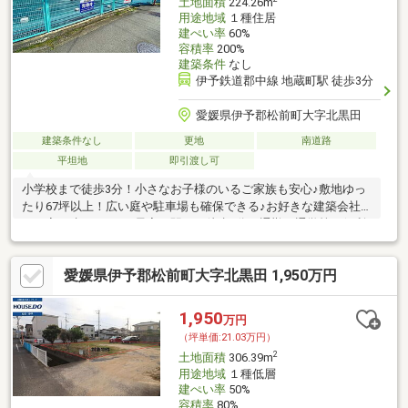
土地面積
224.26m
用途地域
１種住居
建ぺい率
60%
容積率
200%
建築条件
なし
伊予鉄道郡中線 地蔵町駅 徒歩3分
愛媛県伊予郡松前町大字北黒田
建築条件なし
更地
南道路
平坦地
即引渡し可
小学校まで徒歩3分！小さなお子様のいるご家族も安心♪敷地ゆっ
たり67坪以上！広い庭や駐車場も確保できる♪お好きな建築会社
でお家が建てられる♪最寄り駅まで徒歩3分！通勤・通学等に便利
♪
愛媛県伊予郡松前町大字北黒田 1,950万円
1,950
万円
（坪単価:21.03万円）
2
土地面積
306.39m
用途地域
１種低層
建ぺい率
50%
容積率
80%