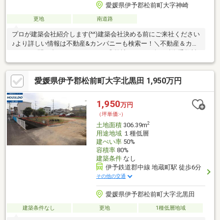
愛媛県伊予郡松前町大字神崎
更地
南道路
プロが建築会社紹介します(^^)建築会社決める前にご来社ください
♪より詳しい情報は不動産&カンパニーも検索ー！＼不動産＆カン
パニーに問い合わせるメリット／◎弊社からの紹介で融資手数料
が半額になる銀行有！◎簡易ホームインスペクションします！◎
追加工事の提案と価格に自信があります！◎金額的に最小限で済
愛媛県伊予郡松前町大字北黒田 1,950万円
む買い方教えます！◎他社掲載の物件も含んでご案内ツアー可
能！物件を比較できます！◎楽しい！ってよく言われます(^^)/弊
社のHPにも書ききれない情報公開しておりますので、詳しくはそ
1,950
万円
ちらもご覧ください
（坪単価:-）
2
土地面積
306.39m
用途地域
１種低層
建ぺい率
50%
容積率
80%
建築条件
なし
伊予鉄道郡中線 地蔵町駅 徒歩6分
その他の交通
愛媛県伊予郡松前町大字北黒田
建築条件なし
更地
1種低層地域