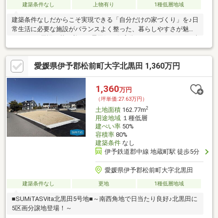
建築条件なし
上物有り
1種低層地域
建築条件なしだからこそ実現できる「自分だけの家づくり」を♪日
常生活に必要な施設がバランスよく整った、暮らしやすさが魅力
のエリア♪周辺は落ち着いた雰囲気の住宅街で、ゆったりとした時
間が流れる♪
愛媛県伊予郡松前町大字北黒田 1,360万円
1,360
万円
（坪単価:27.63万円）
2
土地面積
162.77m
用途地域
１種低層
建ぺい率
50%
容積率
80%
建築条件
なし
伊予鉄道郡中線 地蔵町駅 徒歩5分
愛媛県伊予郡松前町大字北黒田
建築条件なし
更地
1種低層地域
■SUMiTASVita北黒田5号地■～南西角地で日当たり良好♪北黒田に
5区画分譲地登場！～