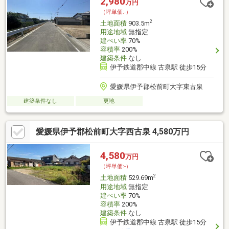
2,980
万円
ちらもご覧ください
（坪単価:-）
2
土地面積
903.5m
用途地域
無指定
建ぺい率
70%
容積率
200%
建築条件
なし
伊予鉄道郡中線 古泉駅 徒歩15分
愛媛県伊予郡松前町大字東古泉
建築条件なし
更地
愛媛県伊予郡松前町大字西古泉 4,580万円
4,580
万円
（坪単価:-）
2
土地面積
529.69m
用途地域
無指定
建ぺい率
70%
容積率
200%
建築条件
なし
伊予鉄道郡中線 古泉駅 徒歩15分