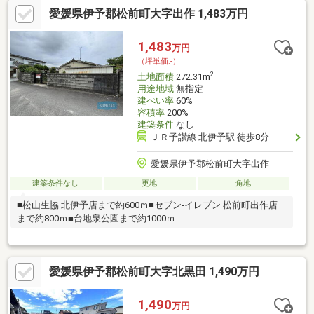
愛媛県伊予郡松前町大字出作 1,483万円
1,483
万円
（坪単価:-）
2
土地面積
272.31m
用途地域
無指定
建ぺい率
60%
容積率
200%
建築条件
なし
ＪＲ予讃線 北伊予駅 徒歩8分
愛媛県伊予郡松前町大字出作
建築条件なし
更地
角地
■松山生協 北伊予店まで約600ｍ■セブン-イレブン 松前町出作店
まで約800ｍ■台地泉公園まで約1000ｍ
愛媛県伊予郡松前町大字北黒田 1,490万円
1,490
万円