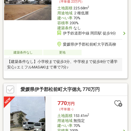
（坪単価:23万円）
2
土地面積
225.68m
用途地域
２種低層
建ぺい率
70%
容積率
200%
建築条件
なし
伊予鉄道郡中線 岡田駅 徒歩9分
愛媛県伊予郡松前町大字西高柳
建築条件なし
更地
【建築条件なし】小学校まで徒歩3分、中学校まで徒歩8分で通学
安心♪エミフルMASAKIまで車で7分♪
愛媛県伊予郡松前町大字徳丸 770万円
770
万円
（坪単価:-）
2
土地面積
153.41m
用途地域
無指定
建ぺい率
70%
容積率
200%