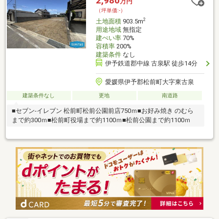
2,980
万円
ちらもご覧ください
（坪単価:-）
2
土地面積
903.5m
用途地域
無指定
建ぺい率
70%
容積率
200%
建築条件
なし
伊予鉄道郡中線 古泉駅 徒歩14分
愛媛県伊予郡松前町大字東古泉
建築条件なし
更地
南道路
■セブン-イレブン 松前町松前公園前店750ｍ■お好み焼き のむら
まで約300ｍ■松前町役場まで約1100ｍ■松前公園まで約1100ｍ