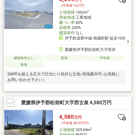
（坪単価:16万円）
2
土地面積
1662m
用途地域
工業地域
建ぺい率
60%
容積率
200%
建築条件
なし
伊予鉄道郡中線 地蔵町駅 徒歩10分
愛媛県伊予郡松前町大字筒井
建築条件なし
更地
平坦地
角地
500坪を超える広大で日当たり良好な立地♪現地案内可♪お気軽に
お問い合わせ下さい♪
愛媛県伊予郡松前町大字西古泉 4,580万円
4,580
万円
（坪単価:28.59万円）
2
土地面積
529.69m
用途地域
無指定