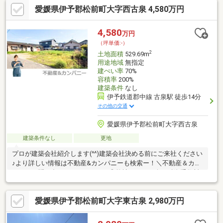
愛媛県伊予郡松前町大字西古泉 4,580万円
4,580
万円
（坪単価:-）
2
土地面積
529.69m
用途地域
無指定
建ぺい率
70%
容積率
200%
建築条件
なし
伊予鉄道郡中線 古泉駅 徒歩14分
その他の交通
愛媛県伊予郡松前町大字西古泉
建築条件なし
更地
プロが建築会社紹介します(^^)建築会社決める前にご来社ください
♪より詳しい情報は不動産&カンパニーも検索ー！＼不動産＆カン
パニーに問い合わせるメリット／◎弊社からの紹介で融資手数料
が半額になる銀行有！◎簡易ホームインスペクションします！◎
追加工事の提案と価格に自信があります！◎金額的に最小限で済
愛媛県伊予郡松前町大字東古泉 2,980万円
む買い方教えます！◎他社掲載の物件も含んでご案内ツアー可
能！物件を比較できます！◎楽しい！ってよく言われます(^^)/弊
社のHPにも書ききれない情報公開しておりますので、詳しくはそ