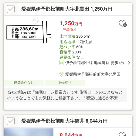
愛媛県伊予郡松前町大字北黒田 1,250万円
1,250
万円
（坪単価:-）
2
土地面積
286.6m
用途地域
１種住居
建ぺい率
60%
容積率
200%
建築条件
なし
伊予鉄道郡中線 地蔵町駅 徒歩4分
愛媛県伊予郡松前町大字北黒田
建築条件なし
上物有り
当社の強みは『住宅ローン提案力』です 住宅ローンのことならど
のようなことでもお気軽にご相談下さい。「審査に通るか不安」
「どの金融機関を選べばいいか分からない」「住宅ローン商品の
選び方が分からない」「車のローンがあるけど大丈夫？」「年齢
がネックになっている」皆様のご不安やお悩みを一緒に解決しま
愛媛県伊予郡松前町大字筒井 8,044万円
す！もちろん強引な営業は行いません。公平中立な立場でお客様
に合った金融機関をご提案させていただきます。
8,044
万円