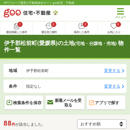
NTTグループ運営の不動産総合サイト goo住宅・不動産
1
0
0
0
最近検索した条件
最近見た物件
保存した条件
お気に入り
伊予郡松前町(愛媛県)の土地
物
(宅地・分譲地・売地)
件一覧
地域
変更する
伊予郡松前町
条件
変更する
指定なし
新着メールを受
検索条件を保存
アプリで探す
取る
88
件
が該当しました。