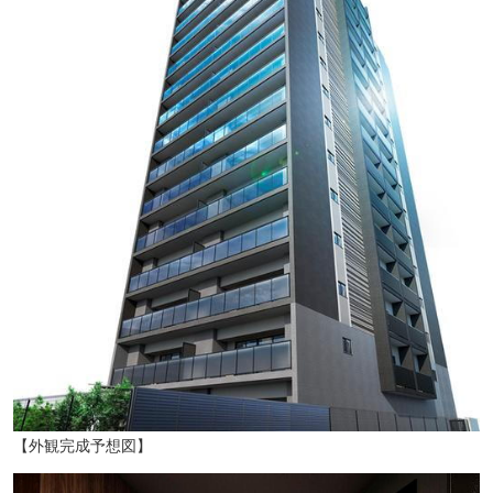
サミットストア鳩ヶ谷駅前店（徒歩14分・約1120m）
【外観完成予想図】