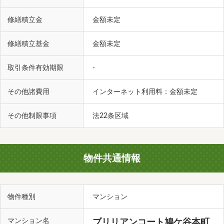
いちごひがし保育園（徒歩8分・約600m）
修繕積立金
金額未定
修繕積立基金
金額未定
取引条件有効期限
-
その他諸費用
インターネット利用料：金額未定
その他制限事項
法22条区域
物件共通情報
鳩ヶ谷キッズランド（徒歩10分・約760m）
物件種別
マンション
マンション名
ブリリアンコート鳩ケ谷本町