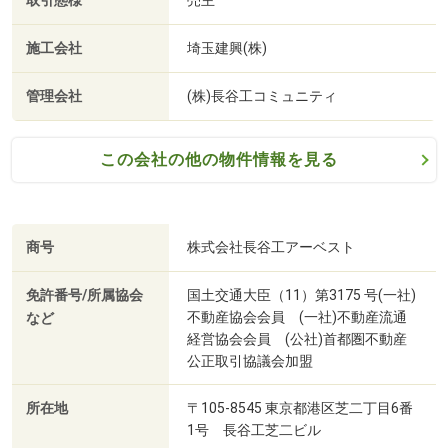
取引態様
売主
施工会社
埼玉建興(株)
管理会社
(株)長谷工コミュニティ
この会社の他の物件情報を見る
商号
株式会社長谷工アーベスト
川口市こども夜間救急診療所（徒歩13分・約1010m）
免許番号/所属協会
国土交通大臣（11）第3175 号(一社)
不動産協会会員 (一社)不動産流通
など
経営協会会員 (公社)首都圏不動産
公正取引協議会加盟
所在地
〒105-8545 東京都港区芝二丁目6番
1号 長谷工芝二ビル