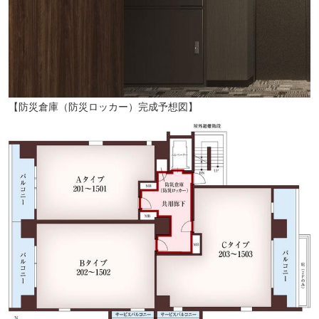
うなぎ割烹 湊家（徒歩5分・約380m）
【防災倉庫（防災ロッカー）完成予想図】
桜町湧水公園（徒歩4分・約290m）