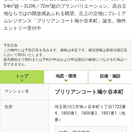
2
2
54m
超～3LDK／72m
超のプランバリエーション。高台立
地ならではの開放感あふれる眺望。丘上の立地にプレミア
ムレジデンス「ブリリアンコート鳩ケ谷本町」誕生。物件
エントリー受付中
予告広告
この物件には予告広告を含みます。価格は未定です。確定情報は新規分譲広告
において明示いたします。
販売開始まで契約または予約の申込および申込順位の確保につながる行為は一
切できません。
トップ
地図・環境
設備・施設
マンション名
ブリリアンコート鳩ケ谷本町
住所
埼玉県川口市鳩ヶ谷本町１丁目1722番
4、1800番1、1800番3、1801番1（地
番）