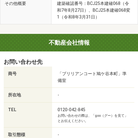
その他概要
建築確認番号：BCJ25本建確068（令
和7年8月27日）、BCJ25本建確068変
1（令和8年3月31日）
鳩ヶ谷中央病院（徒歩8分・約630m）
不動産会社情報
お問い合わせ先
商号
「ブリリアンコート鳩ケ谷本町」準
備室
所在地
-
TEL
0120-042-845
お問い合わせの際は、「goo（グー）を見て」
とお伝えください。
取引態様
-
本町クリニック（徒歩4分・約310m）