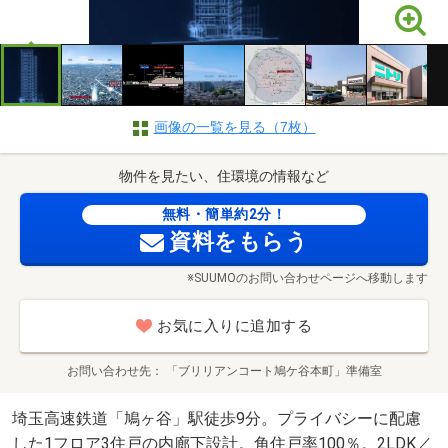
画像の一覧を見る（7枚）
物件を見たい、住環境の情報など
無料・簡単約2分！
資料をもらう
※SUUMOのお問い合わせページへ移動します
お気に入りに追加する
お問い合わせ先
「ブリリアンコート鳩ケ谷本町」準備室
埼玉高速鉄道「鳩ヶ谷」駅徒歩9分。プライバシーに配慮
した1フロア3住戸の内廊下設計。角住戸率100％。2LDK／