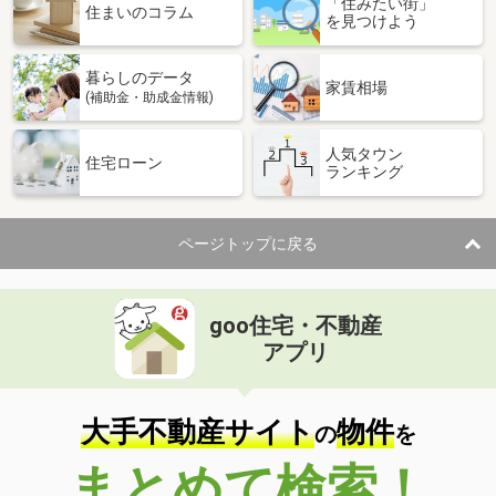
「住みたい街」
住まいのコラム
を見つけよう
暮らしのデータ
家賃相場
(補助金・助成金情報)
人気タウン
住宅ローン
ランキング
ページトップに戻る
goo住宅・不動産
アプリ
大手不動産サイト
物件
の
を
まとめて検索！