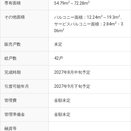
2
2
専有面積
54.79m
～72.28m
2
2
その他面積
バルコニー面積：12.24m
～19.3m
、
2
サービスバルコニー面積：2.84m
・3.
2
06m
川口市立鳩ヶ谷中学校（徒歩10分・約790m）
販売戸数
未定
総戸数
42戸
完成時期
2027年8月中旬予定
引渡可能年月
2027年9月下旬予定
管理費
金額未定
管理準備金
金額未定
融資等