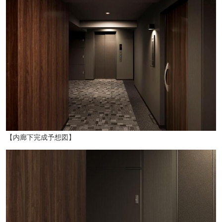
肉匠 さわ田（徒歩2分・約160m）
【内廊下完成予想図】