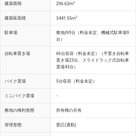
2
建築面積
296.62m
2
建築延面積
3441.55m
駐車場
敷地内9台（料金未定、機械式駐車場9
台）
自転車置き場
66台収容（料金未定）（平置き自転車
鳩ケ谷歯科医院（徒歩1分・約80m）
置き場23台、スライドラック式自転車
置場43台）
バイク置場
5台収容（料金未定）
ミニバイク置場
-
敷地の権利形態
所有権の共有
管理形態
委託(通勤)