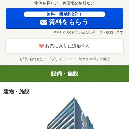
物件を見たい、住環境の情報など
無料・簡単約2分！
資料をもらう
※SUUMOのお問い合わせページへ移動します
お気に入りに追加する
お問い合わせ先
「ブリリアンコート鳩ケ谷本町」準備室
設備・施設
建物・施設
ビッグ・エー 鳩ヶ谷駅前店（徒歩11分・約880m）