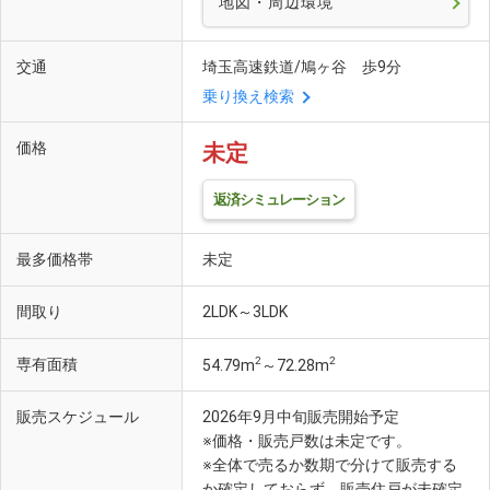
地図・周辺環境
交通
埼玉高速鉄道/鳩ヶ谷 歩9分
乗り換え検索
価格
未定
返済シミュレーション
最多価格帯
未定
間取り
2LDK～3LDK
2
2
専有面積
54.79m
～72.28m
販売スケジュール
2026年9月中旬販売開始予定
※価格・販売戸数は未定です。
※全体で売るか数期で分けて販売する
か確定しておらず、販売住戸が未確定