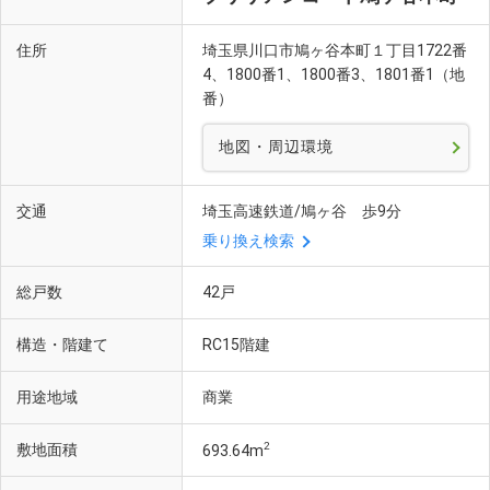
住所
埼玉県川口市鳩ヶ谷本町１丁目1722番
4、1800番1、1800番3、1801番1（地
番）
地図・周辺環境
交通
埼玉高速鉄道/鳩ヶ谷 歩9分
乗り換え検索
総戸数
42戸
翠ケ丘幼稚園（徒歩16分・約1270m）
構造・階建て
RC15階建
用途地域
商業
2
敷地面積
693.64m