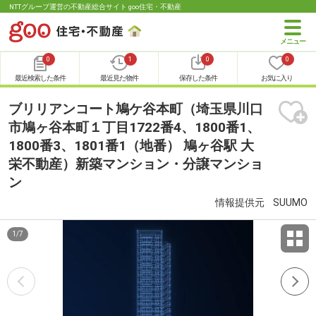
NTTグループ運営の不動産総合サイト goo住宅・不動産
0
1
0
0
最近検索した条件
最近見た物件
保存した条件
お気に入り
ブリリアンコート鳩ケ谷本町（埼玉県川口
市鳩ヶ谷本町１丁目1722番4、1800番1、
1800番3、1801番1（地番） 鳩ヶ谷駅 大
栄不動産）新築マンション・分譲マンショ
ン
情報提供元
SUUMO
1
/
7