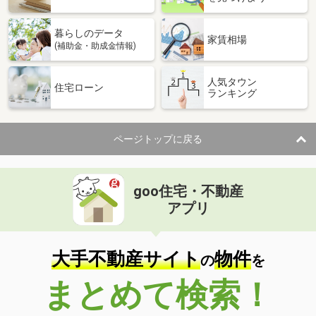
暮らしのデータ
家賃相場
(補助金・助成金情報)
人気タウン
住宅ローン
ランキング
ページトップに戻る
goo住宅・不動産
アプリ
大手不動産サイト
物件
の
を
まとめて検索！