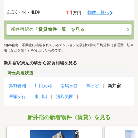
11
3LDK・4K・4LDK
物件一覧へ
万円
新井宿駅の「
賃貸物件一覧
」を見る
※goo住宅・不動産に掲載されているマンションの賃貸物件の平均賃料（管理費・駐車
場代などを除く）を算出したものです。
新井宿駅周辺の駅から家賃相場を見る
埼玉高速鉄道
赤羽岩淵
川口元郷
南鳩ヶ谷
鳩ヶ谷
新井宿
戸塚安行
東川口
浦和美園
新井宿の新着物件（賃貸）を見る