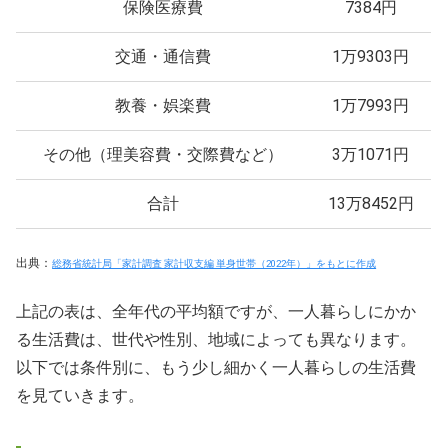
保険医療費
7384円
交通・通信費
1万9303円
教養・娯楽費
1万7993円
その他（理美容費・交際費など）
3万1071円
合計
13万8452円
出典：
総務省統計局「家計調査 家計収支編 単身世帯（2022年）」をもとに作成
上記の表は、全年代の平均額ですが、一人暮らしにかか
る生活費は、世代や性別、地域によっても異なります。
以下では条件別に、もう少し細かく一人暮らしの生活費
を見ていきます。