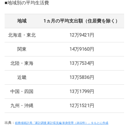
■地域別の平均生活費
地域
1ヵ月の平均支出額（住居費を除く）
北海道・東北
12万9421円
関東
14万9160円
北陸・東海
13万7534円
近畿
13万5836円
中国・四国
13万1799円
九州・沖縄
12万1521円
出典：
総務省統計局「家計調査 家計収支編 単身世帯（2022年）」をもとに作成