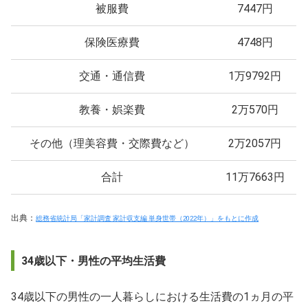
被服費
7447円
保険医療費
4748円
交通・通信費
1万9792円
教養・娯楽費
2万570円
その他（理美容費・交際費など）
2万2057円
合計
11万7663円
出典：
総務省統計局「家計調査 家計収支編 単身世帯（2022年）」をもとに作成
34歳以下・男性の平均生活費
34歳以下の男性の一人暮らしにおける生活費の1ヵ月の平