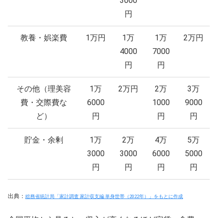
3000
円
教養・娯楽費
1万円
1万
1万
2万円
4000
7000
円
円
その他（理美容
1万
2万円
2万
3万
費・交際費な
6000
1000
9000
ど）
円
円
円
貯金・余剰
1万
2万
4万
5万
3000
3000
6000
5000
円
円
円
円
出典：
総務省統計局「家計調査 家計収支編 単身世帯（2022年）」をもとに作成