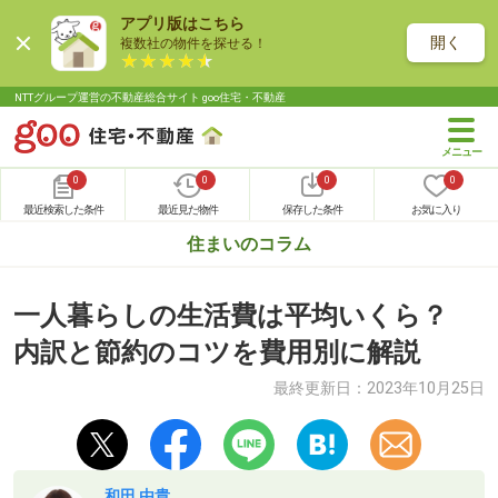
アプリ版はこちら
開く
複数社の物件を探せる！
NTTグループ運営の不動産総合サイト goo住宅・不動産
0
0
0
0
最近検索した条件
最近見た物件
保存した条件
お気に入り
住まいのコラム
一人暮らしの生活費は平均いくら？
内訳と節約のコツを費用別に解説
最終更新日：
2023年10月25日
和田 由貴