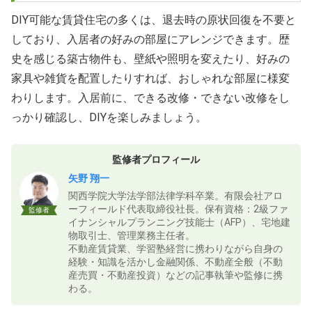
DIY可能な賃貸住宅の多くは、退去時の原状回復を不要と
しており、入居者の好みの部屋にアレンジできます。歴
史を感じる築古物件も、壁紙や照明を変えたり、好みの
家具や雑貨を配置したりすれば、おしゃれな部屋に様変
わりします。入居前に、できる改修・できない改修をし
っかり確認し、DIYを楽しみましょう。
監修者プロフィール
矢野 翔一
関西学院大学法学部法律学科卒業。有限会社アロ
ーフィールド代表取締役社長。保有資格：2級ファ
監修者
イナンシャルプランニング技能士（AFP）、宅地建
物取引士、管理業務主任者。
不動産賃貸業、学習塾経営に携わりながら自身の
経験・知識を活かし金融関係、不動産全般（不動
産売買・不動産投資）などの記事執筆や監修に携
わる。