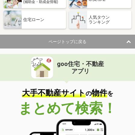
(補助金・助成金情報)
人気タウン
住宅ローン
ランキング
ページトップに戻る
goo住宅・不動産
アプリ
大手不動産サイト
物件
の
を
まとめて検索！