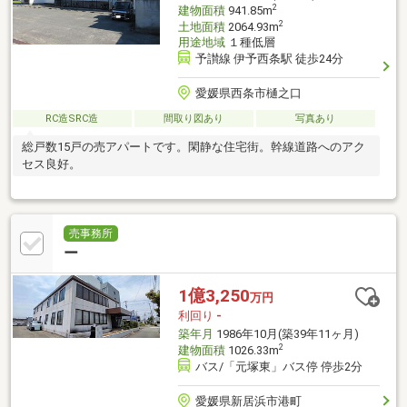
2
建物面積
941.85m
2
土地面積
2064.93m
用途地域
１種低層
予讃線 伊予西条駅 徒歩24分
愛媛県西条市樋之口
RC造SRC造
間取り図あり
写真あり
総戸数15戸の売アパートです。閑静な住宅街。幹線道路へのアク
セス良好。
売事務所
ー
1億3,250
万円
利回り
-
築年月
1986年10月(築39年11ヶ月)
2
建物面積
1026.33m
バス/「元塚東」バス停 停歩2分
愛媛県新居浜市港町