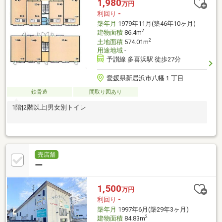
1,980
万円
利回り
-
築年月
1979年11月(築46年10ヶ月)
2
建物面積
86.4m
2
土地面積
574.01m
用途地域
-
予讃線 多喜浜駅 徒歩27分
愛媛県新居浜市八幡１丁目
鉄骨造
間取り図あり
1階|2階以上|男女別トイレ
売店舗
ー
1,500
万円
利回り
-
築年月
1997年6月(築29年3ヶ月)
2
建物面積
84.83m