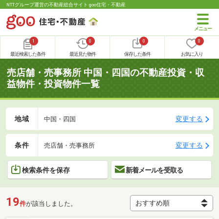
NTTグループ運営の不動産総合サイト goo住宅・不動産
1
0
0
0
最近検索した条件
最近見た物件
保存した条件
お気に入り
売店舗・売事務所 中国・四国の不動産投資・収
益物件・投資物件一覧
地域
変更する
中国・四国
条件
変更する
売店舗・売事務所
検索条件を保存
新着メールを受取る
19
件
が該当しました。