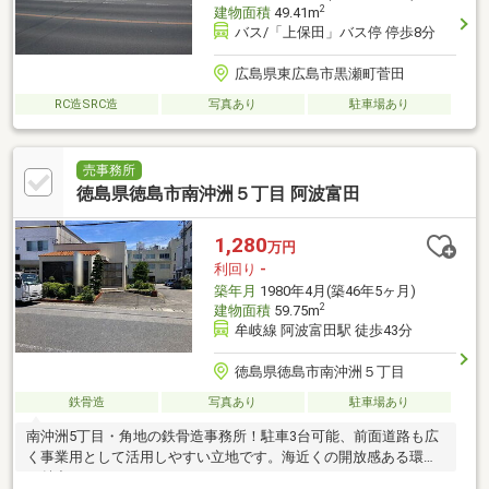
2
建物面積
49.41m
バス/「上保田」バス停 停歩8分
広島県東広島市黒瀬町菅田
RC造SRC造
写真あり
駐車場あり
売事務所
徳島県徳島市南沖洲５丁目 阿波富田
1,280
万円
利回り
-
築年月
1980年4月(築46年5ヶ月)
2
建物面積
59.75m
牟岐線 阿波富田駅 徒歩43分
徳島県徳島市南沖洲５丁目
鉄骨造
写真あり
駐車場あり
南沖洲5丁目・角地の鉄骨造事務所！駐車3台可能、前面道路も広
く事業用として活用しやすい立地です。海近くの開放感ある環境
も魅力！