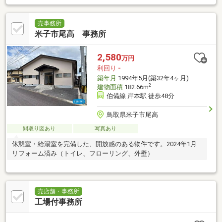
売事務所
米子市尾高 事務所
2,580
万円
利回り
-
築年月
1994年5月(築32年4ヶ月)
2
建物面積
182.66m
伯備線 岸本駅 徒歩48分
鳥取県米子市尾高
間取り図あり
写真あり
休憩室・給湯室を完備した、開放感のある物件です。2024年1月
リフォーム済み（トイレ、フローリング、外壁）
売店舗・事務所
工場付事務所