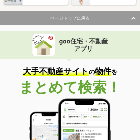
ページトップに戻る
goo住宅・不動産
アプリ
大手不動産サイト
物件
の
を
まとめて検索！