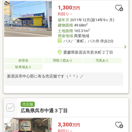
1,300
万円
利回り
-
築年月
2011年12月(築14年9ヶ月)
2
建物面積
49.68m
2
土地面積
165.31m
用途地域
商業地域
バス/「東町」バス停 停歩2分
愛媛県新居浜市若水町２丁目
鉄骨造
間取り図あり
写真あり
駐車場あり
新居浜市中心部に有る売店舗です（＾＾）／
売店舗
広島県呉市中通３丁目
3,300
万円
利回り
-