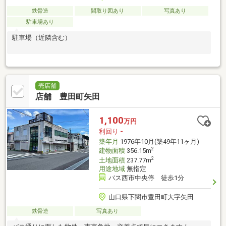
鉄骨造
間取り図あり
写真あり
駐車場あり
駐車場（近隣含む）
売店舗
店舗 豊田町矢田
1,100
万円
利回り
-
築年月
1976年10月(築49年11ヶ月)
2
建物面積
356.15m
2
土地面積
237.77m
用途地域
無指定
バス西市中央停 徒歩1分
山口県下関市豊田町大字矢田
鉄骨造
写真あり