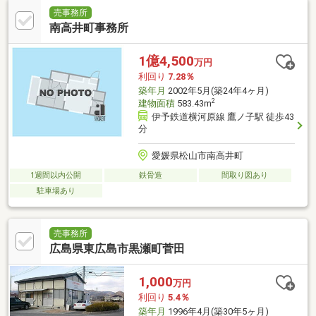
売事務所
南高井町事務所
1億4,500
万円
利回り
7.28％
築年月
2002年5月(築24年4ヶ月)
2
建物面積
583.43m
伊予鉄道横河原線 鷹ノ子駅 徒歩43
分
愛媛県松山市南高井町
1週間以内公開
鉄骨造
間取り図あり
駐車場あり
売事務所
広島県東広島市黒瀬町菅田
1,000
万円
利回り
5.4％
築年月
1996年4月(築30年5ヶ月)