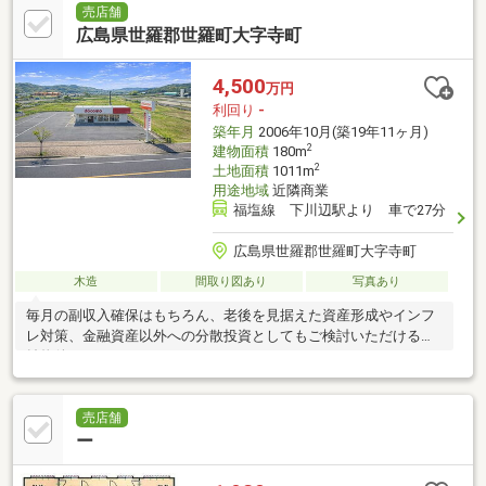
売店舗
広島県世羅郡世羅町大字寺町
4,500
万円
利回り
-
築年月
2006年10月(築19年11ヶ月)
2
建物面積
180m
2
土地面積
1011m
用途地域
近隣商業
福塩線 下川辺駅より 車で27分
広島県世羅郡世羅町大字寺町
木造
間取り図あり
写真あり
毎月の副収入確保はもちろん、老後を見据えた資産形成やインフ
レ対策、金融資産以外への分散投資としてもご検討いただける収
益物件です♪
売店舗
ー