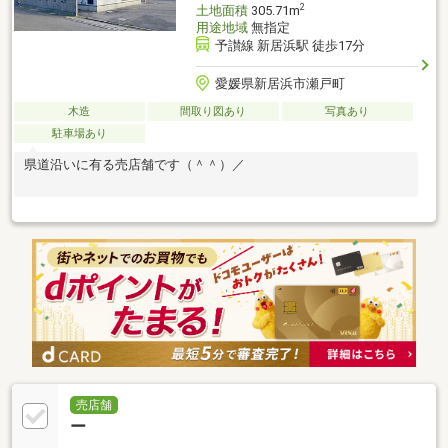
2
土地面積
305.71m
用途地域
無指定
予讃線 新居浜駅 徒歩17分
愛媛県新居浜市瀬戸町
木造
間取り図あり
写真あり
駐車場あり
県道沿いに有る売店舗です（＾＾）／
売店舗
ー