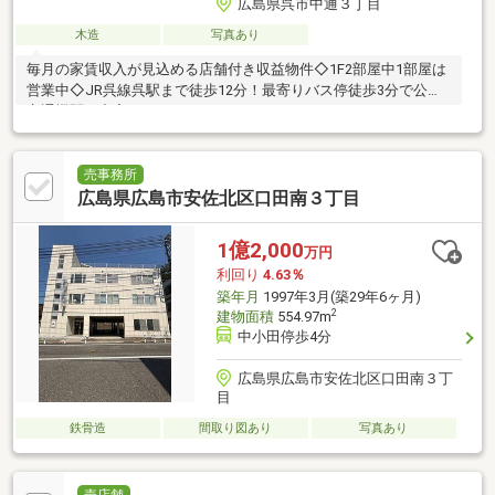
広島県呉市中通３丁目
木造
写真あり
毎月の家賃収入が見込める店舗付き収益物件◇1F2部屋中1部屋は
営業中◇JR呉線呉駅まで徒歩12分！最寄りバス停徒歩3分で公共
交通機関も充実しています。
売事務所
広島県広島市安佐北区口田南３丁目
1億2,000
万円
利回り
4.63％
築年月
1997年3月(築29年6ヶ月)
2
建物面積
554.97m
中小田停歩4分
広島県広島市安佐北区口田南３丁
目
鉄骨造
間取り図あり
写真あり