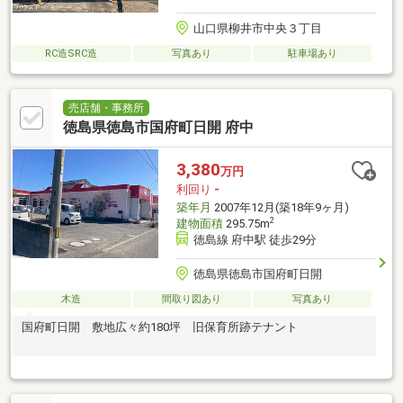
山口県柳井市中央３丁目
RC造SRC造
写真あり
駐車場あり
売店舗・事務所
徳島県徳島市国府町日開 府中
3,380
万円
利回り
-
築年月
2007年12月(築18年9ヶ月)
2
建物面積
295.75m
徳島線 府中駅 徒歩29分
徳島県徳島市国府町日開
木造
間取り図あり
写真あり
国府町日開 敷地広々約180坪 旧保育所跡テナント