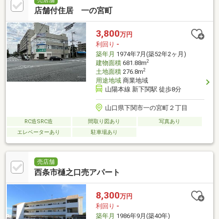
売店舗
店舗付住居 一の宮町
3,800
万円
利回り
-
築年月
1974年7月(築52年2ヶ月)
2
建物面積
681.88m
2
土地面積
276.8m
用途地域
商業地域
山陽本線 新下関駅 徒歩8分
山口県下関市一の宮町２丁目
RC造SRC造
間取り図あり
写真あり
エレベーターあり
駐車場あり
売店舗
西条市樋之口売アパート
8,300
万円
利回り
-
築年月
1986年9月(築40年)