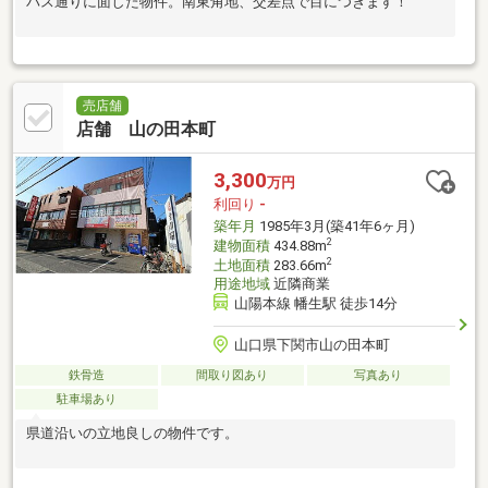
バス通りに面した物件。南東角地、交差点で目につきます！
売店舗
店舗 山の田本町
3,300
万円
利回り
-
築年月
1985年3月(築41年6ヶ月)
2
建物面積
434.88m
2
土地面積
283.66m
用途地域
近隣商業
山陽本線 幡生駅 徒歩14分
山口県下関市山の田本町
鉄骨造
間取り図あり
写真あり
駐車場あり
県道沿いの立地良しの物件です。