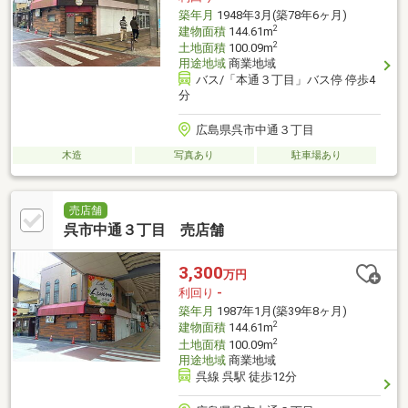
築年月
1948年3月(築78年6ヶ月)
2
建物面積
144.61m
2
土地面積
100.09m
用途地域
商業地域
バス/「本通３丁目」バス停 停歩4
分
広島県呉市中通３丁目
木造
写真あり
駐車場あり
売店舗
呉市中通３丁目 売店舗
3,300
万円
利回り
-
築年月
1987年1月(築39年8ヶ月)
2
建物面積
144.61m
2
土地面積
100.09m
用途地域
商業地域
呉線 呉駅 徒歩12分