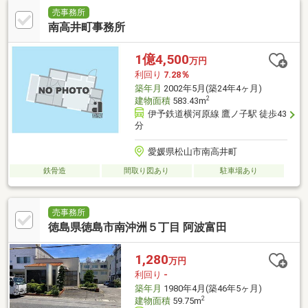
売事務所
南高井町事務所
1億4,500
万円
利回り
7.28％
築年月
2002年5月(築24年4ヶ月)
2
建物面積
583.43m
伊予鉄道横河原線 鷹ノ子駅 徒歩43
分
愛媛県松山市南高井町
鉄骨造
間取り図あり
駐車場あり
売事務所
徳島県徳島市南沖洲５丁目 阿波富田
1,280
万円
利回り
-
築年月
1980年4月(築46年5ヶ月)
2
建物面積
59.75m