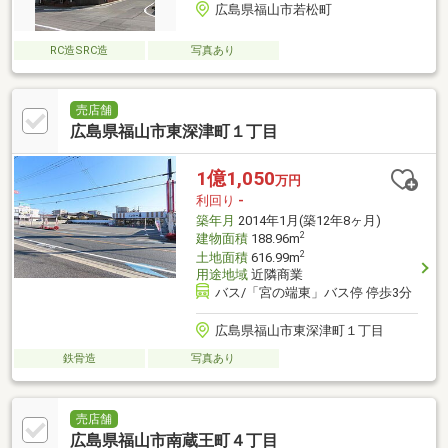
広島県福山市若松町
RC造SRC造
写真あり
売店舗
広島県福山市東深津町１丁目
1億1,050
万円
利回り
-
築年月
2014年1月(築12年8ヶ月)
2
建物面積
188.96m
2
土地面積
616.99m
用途地域
近隣商業
バス/「宮の端東」バス停 停歩3分
広島県福山市東深津町１丁目
鉄骨造
写真あり
売店舗
広島県福山市南蔵王町４丁目