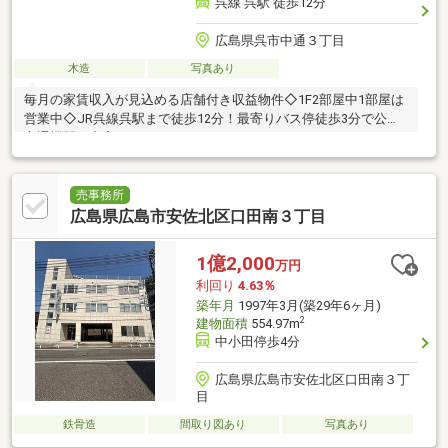
呉線 呉駅 徒歩12分
広島県呉市中通３丁目
木造
写真あり
毎月の家賃収入が見込める店舗付き収益物件◇1F2部屋中1部屋は
営業中◇JR呉線呉駅まで徒歩12分！最寄りバス停徒歩3分で公共
交通機関も充実しています。
売事務所
広島県広島市安佐北区口田南３丁目
1億2,000
万円
利回り
4.63％
築年月
1997年3月(築29年6ヶ月)
2
建物面積
554.97m
中小田停歩4分
広島県広島市安佐北区口田南３丁
目
鉄骨造
間取り図あり
写真あり