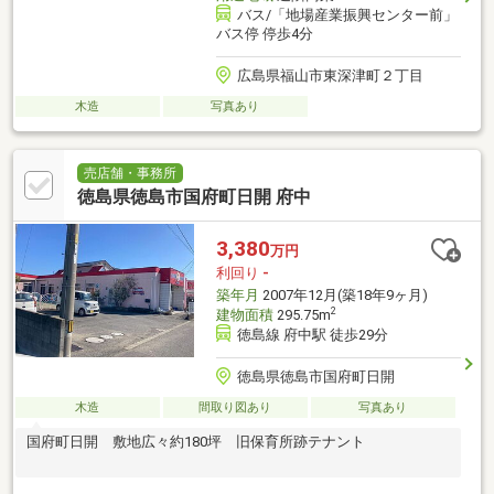
バス/「地場産業振興センター前」
バス停 停歩4分
広島県福山市東深津町２丁目
木造
写真あり
売店舗・事務所
徳島県徳島市国府町日開 府中
3,380
万円
利回り
-
築年月
2007年12月(築18年9ヶ月)
2
建物面積
295.75m
徳島線 府中駅 徒歩29分
徳島県徳島市国府町日開
木造
間取り図あり
写真あり
国府町日開 敷地広々約180坪 旧保育所跡テナント