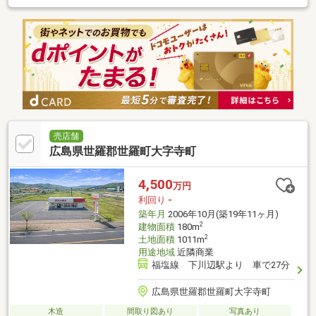
売店舗
広島県世羅郡世羅町大字寺町
4,500
万円
利回り
-
築年月
2006年10月(築19年11ヶ月)
2
建物面積
180m
2
土地面積
1011m
用途地域
近隣商業
福塩線 下川辺駅より 車で27分
広島県世羅郡世羅町大字寺町
木造
間取り図あり
写真あり