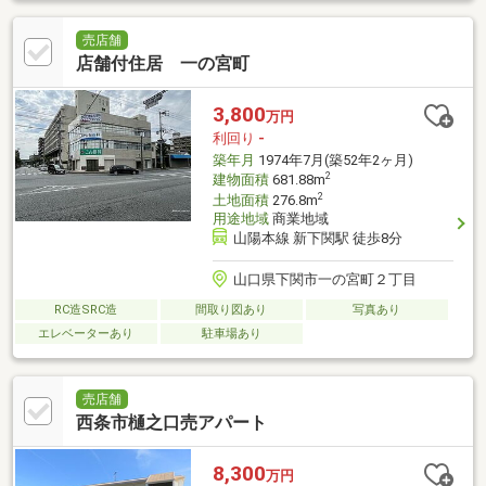
売店舗
店舗付住居 一の宮町
3,800
万円
利回り
-
築年月
1974年7月(築52年2ヶ月)
2
建物面積
681.88m
2
土地面積
276.8m
用途地域
商業地域
山陽本線 新下関駅 徒歩8分
山口県下関市一の宮町２丁目
RC造SRC造
間取り図あり
写真あり
エレベーターあり
駐車場あり
売店舗
西条市樋之口売アパート
8,300
万円