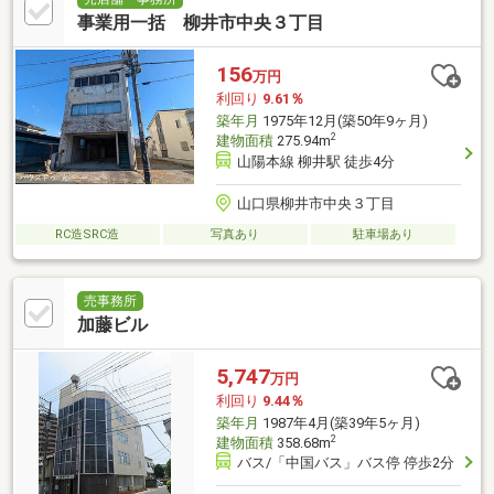
事業用一括 柳井市中央３丁目
156
万円
利回り
9.61％
築年月
1975年12月(築50年9ヶ月)
2
建物面積
275.94m
山陽本線 柳井駅 徒歩4分
山口県柳井市中央３丁目
RC造SRC造
写真あり
駐車場あり
売事務所
加藤ビル
5,747
万円
利回り
9.44％
築年月
1987年4月(築39年5ヶ月)
2
建物面積
358.68m
バス/「中国バス」バス停 停歩2分