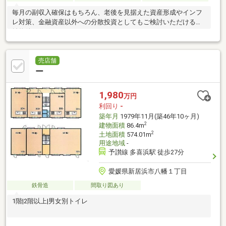
毎月の副収入確保はもちろん、老後を見据えた資産形成やインフ
レ対策、金融資産以外への分散投資としてもご検討いただける収
益物件です♪
売店舗
ー
1,980
万円
利回り
-
築年月
1979年11月(築46年10ヶ月)
2
建物面積
86.4m
2
土地面積
574.01m
用途地域
-
予讃線 多喜浜駅 徒歩27分
愛媛県新居浜市八幡１丁目
鉄骨造
間取り図あり
1階|2階以上|男女別トイレ