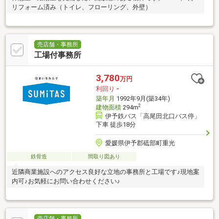
リフォーム済み（トイレ、フローリング、外壁）
売店舗・事務所
工場付事務所
3,780
万円
利回り
-
築年月
1992年9月(築34年)
2
建物面積
294m
伊予鉄バス「高尾田北口バス停」
下車 徒歩18分
愛媛県伊予郡砥部町重光
鉄骨造
間取り図あり
近隣商業施設へのアクセス良好な立地の事務所と工場です♪現地案
内可♪お気軽にお問い合わせください♪
売店舗・事務所