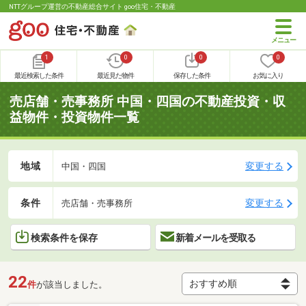
NTTグループ運営の不動産総合サイト goo住宅・不動産
1
0
0
0
最近検索した条件
最近見た物件
保存した条件
お気に入り
売店舗・売事務所 中国・四国の不動産投資・収
益物件・投資物件一覧
地域
変更する
中国・四国
条件
変更する
売店舗・売事務所
検索条件を保存
新着メールを受取る
22
件
が該当しました。