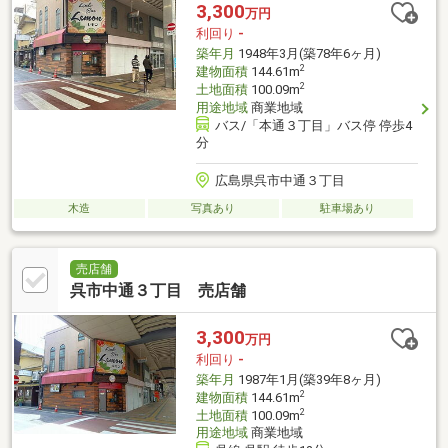
3,300
万円
利回り
-
築年月
1948年3月(築78年6ヶ月)
2
建物面積
144.61m
2
土地面積
100.09m
用途地域
商業地域
バス/「本通３丁目」バス停 停歩4
分
広島県呉市中通３丁目
木造
写真あり
駐車場あり
売店舗
呉市中通３丁目 売店舗
3,300
万円
利回り
-
築年月
1987年1月(築39年8ヶ月)
2
建物面積
144.61m
2
土地面積
100.09m
用途地域
商業地域