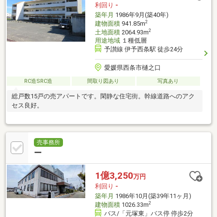
利回り
-
築年月
1986年9月(築40年)
2
建物面積
941.85m
2
土地面積
2064.93m
用途地域
１種低層
予讃線 伊予西条駅 徒歩24分
愛媛県西条市樋之口
RC造SRC造
間取り図あり
写真あり
総戸数15戸の売アパートです。閑静な住宅街。幹線道路へのアク
セス良好。
売事務所
ー
1億3,250
万円
利回り
-
築年月
1986年10月(築39年11ヶ月)
2
建物面積
1026.33m
バス/「元塚東」バス停 停歩2分