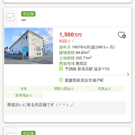
売店舗
ー
1,500
万円
利回り
-
築年月
1997年6月(築29年3ヶ月)
2
建物面積
84.83m
2
土地面積
305.71m
用途地域
無指定
予讃線 新居浜駅 徒歩17分
愛媛県新居浜市瀬戸町
木造
間取り図あり
写真あり
駐車場あり
県道沿いに有る売店舗です（＾＾）／
売店舗