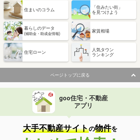
「住みたい街」
住まいのコラム
を見つけよう
暮らしのデータ
家賃相場
(補助金・助成金情報)
人気タウン
住宅ローン
ランキング
ページトップに戻る
goo住宅・不動産
アプリ
大手不動産サイト
物件
の
を