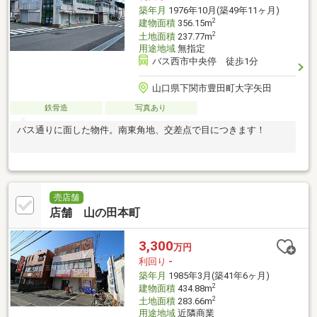
築年月
1976年10月(築49年11ヶ月)
2
建物面積
356.15m
2
土地面積
237.77m
用途地域
無指定
バス西市中央停 徒歩1分
山口県下関市豊田町大字矢田
鉄骨造
写真あり
バス通りに面した物件。南東角地、交差点で目につきます！
売店舗
店舗 山の田本町
3,300
万円
利回り
-
築年月
1985年3月(築41年6ヶ月)
2
建物面積
434.88m
2
土地面積
283.66m
用途地域
近隣商業