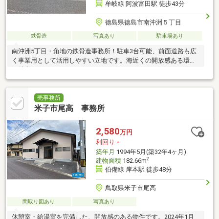
牟岐線 阿波富田駅 徒歩43分
徳島県徳島市南沖洲５丁目
鉄骨造
写真あり
駐車場あり
南沖洲5丁目・角地の鉄骨造事務所！駐車3台可能、前面道路も広
く事業用として活用しやすい立地です。海近くの開放感ある環境
も魅力！
売事務所
米子市尾高 事務所
2,580
万円
利回り
-
築年月
1994年5月(築32年4ヶ月)
2
建物面積
182.66m
伯備線 岸本駅 徒歩48分
鳥取県米子市尾高
間取り図あり
写真あり
休憩室・給湯室を完備した、開放感のある物件です。2024年1月