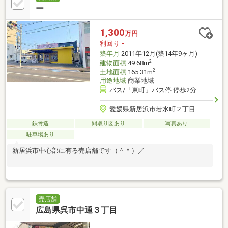
ー
1,300
万円
利回り
-
築年月
2011年12月(築14年9ヶ月)
2
建物面積
49.68m
2
土地面積
165.31m
用途地域
商業地域
バス/「東町」バス停 停歩2分
愛媛県新居浜市若水町２丁目
鉄骨造
間取り図あり
写真あり
駐車場あり
新居浜市中心部に有る売店舗です（＾＾）／
売店舗
広島県呉市中通３丁目