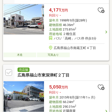
4,171
万円
利回り
-
築年月
1998年9月(築28年)
2
建物面積
46.36m
2
土地面積
275.81m
用途地域
２種住居
バス/「高崎」バス停 停歩3分
広島県福山市南蔵王町４丁目
木造
写真あり
売店舗
広島県福山市東深津町２丁目
5,050
万円
利回り
-
築年月
2015年8月(築11年1ヶ月)
2
建物面積
66.24m
2
土地面積
290.31m
用途地域
近隣商業