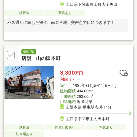
山口県下関市豊田町大字矢田
鉄骨造
写真あり
バス通りに面した物件。南東角地、交差点で目につきます！
売店舗
店舗 山の田本町
3,300
万円
利回り
-
築年月
1985年3月(築41年6ヶ月)
2
建物面積
434.88m
2
土地面積
283.66m
用途地域
近隣商業
山陽本線 幡生駅 徒歩14分
山口県下関市山の田本町
鉄骨造
間取り図あり
写真あり
駐車場あり