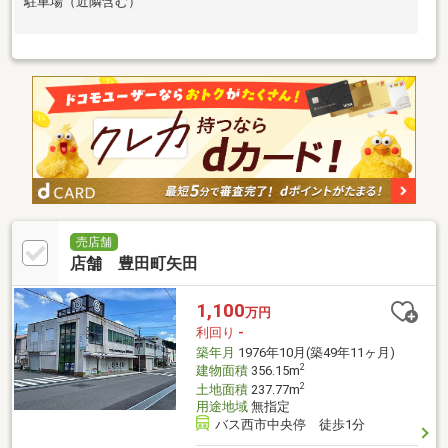
駐車場（近隣含む）
売店舗
店舗 豊田町矢田
1,100
万円
利回り
-
築年月
1976年10月(築49年11ヶ月)
2
建物面積
356.15m
2
土地面積
237.77m
用途地域
無指定
バス西市中央停 徒歩1分