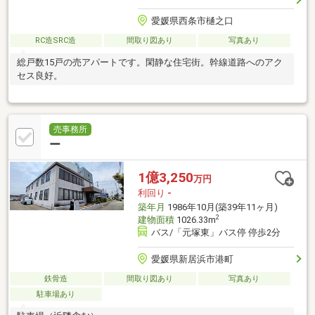
愛媛県西条市樋之口
RC造SRC造
間取り図あり
写真あり
総戸数15戸の売アパートです。閑静な住宅街。幹線道路へのアク
セス良好。
売事務所
ー
1億3,250
万円
利回り
-
築年月
1986年10月(築39年11ヶ月)
2
建物面積
1026.33m
バス/「元塚東」バス停 停歩2分
愛媛県新居浜市港町
鉄骨造
間取り図あり
写真あり
駐車場あり