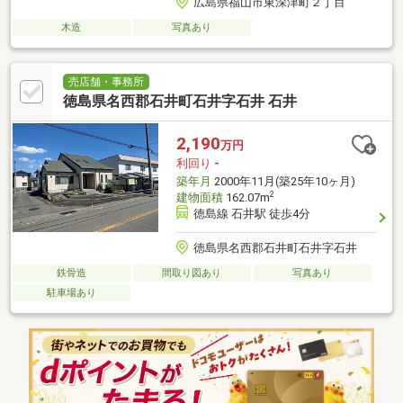
広島県福山市東深津町２丁目
木造
写真あり
売店舗・事務所
徳島県名西郡石井町石井字石井 石井
2,190
万円
利回り
-
築年月
2000年11月(築25年10ヶ月)
2
建物面積
162.07m
徳島線 石井駅 徒歩4分
徳島県名西郡石井町石井字石井
鉄骨造
間取り図あり
写真あり
駐車場あり