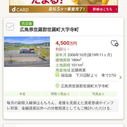
売店舗
広島県世羅郡世羅町大字寺町
4,500
万円
利回り
-
築年月
2006年10月(築19年11ヶ月)
2
建物面積
180m
2
土地面積
1011m
用途地域
近隣商業
福塩線 下川辺駅より 車で27分
広島県世羅郡世羅町大字寺町
木造
間取り図あり
写真あり
毎月の副収入確保はもちろん、老後を見据えた資産形成やインフ
レ対策、金融資産以外への分散投資としてもご検討いただける収
益物件です♪