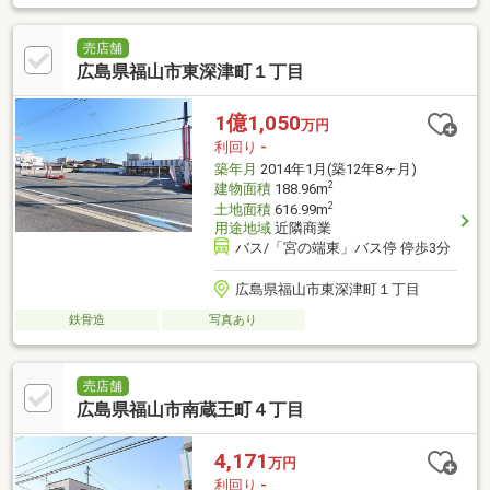
売店舗
広島県福山市東深津町１丁目
1億1,050
万円
利回り
-
築年月
2014年1月(築12年8ヶ月)
2
建物面積
188.96m
2
土地面積
616.99m
用途地域
近隣商業
バス/「宮の端東」バス停 停歩3分
広島県福山市東深津町１丁目
鉄骨造
写真あり
売店舗
広島県福山市南蔵王町４丁目
4,171
万円
利回り
-