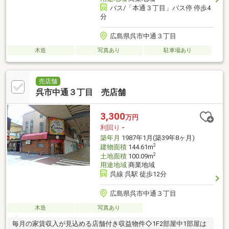
バス/「本通３丁目」バス停 停歩4
分
広島県呉市中通３丁目
木造
写真あり
駐車場あり
売店舗
呉市中通３丁目 売店舗
3,300
万円
利回り
-
築年月
1987年1月(築39年8ヶ月)
2
建物面積
144.61m
2
土地面積
100.09m
用途地域
商業地域
呉線 呉駅 徒歩12分
広島県呉市中通３丁目
木造
写真あり
毎月の家賃収入が見込める店舗付き収益物件◇1F2部屋中1部屋は