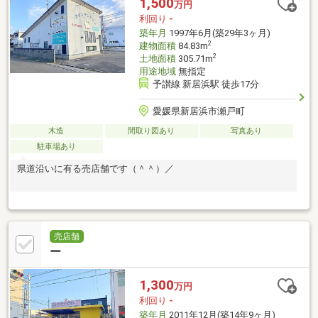
1,500
万円
利回り
-
築年月
1997年6月(築29年3ヶ月)
2
建物面積
84.83m
2
土地面積
305.71m
用途地域
無指定
予讃線 新居浜駅 徒歩17分
愛媛県新居浜市瀬戸町
木造
間取り図あり
写真あり
駐車場あり
県道沿いに有る売店舗です（＾＾）／
売店舗
ー
1,300
万円
利回り
-
築年月
2011年12月(築14年9ヶ月)