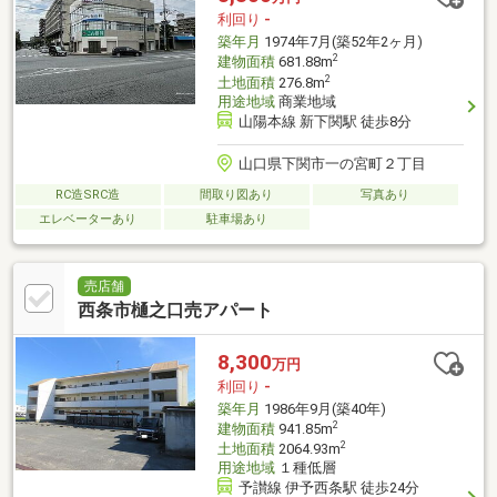
利回り
-
築年月
1974年7月(築52年2ヶ月)
2
建物面積
681.88m
2
土地面積
276.8m
用途地域
商業地域
山陽本線 新下関駅 徒歩8分
山口県下関市一の宮町２丁目
RC造SRC造
間取り図あり
写真あり
エレベーターあり
駐車場あり
売店舗
西条市樋之口売アパート
8,300
万円
利回り
-
築年月
1986年9月(築40年)
2
建物面積
941.85m
2
土地面積
2064.93m
用途地域
１種低層
予讃線 伊予西条駅 徒歩24分