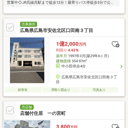
営業中◇JR呉線呉駅まで徒歩12分！最寄りバス停徒歩3分で公共
交通機関も充実しています。
売事務所
広島県広島市安佐北区口田南３丁目
1億2,000
万円
利回り
4.63％
築年月
1997年3月(築29年6ヶ月)
2
建物面積
554.97m
中小田停歩4分
広島県広島市安佐北区口田南３丁
目
鉄骨造
間取り図あり
写真あり
売店舗
店舗付住居 一の宮町
3,800
万円