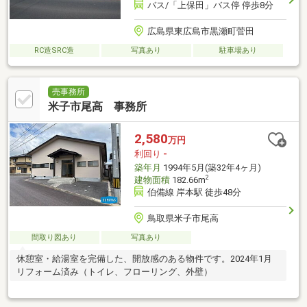
バス/「上保田」バス停 停歩8分
広島県東広島市黒瀬町菅田
RC造SRC造
写真あり
駐車場あり
売事務所
米子市尾高 事務所
2,580
万円
利回り
-
築年月
1994年5月(築32年4ヶ月)
2
建物面積
182.66m
伯備線 岸本駅 徒歩48分
鳥取県米子市尾高
間取り図あり
写真あり
休憩室・給湯室を完備した、開放感のある物件です。2024年1月
リフォーム済み（トイレ、フローリング、外壁）