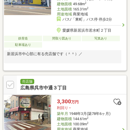
2
建物面積
49.68m
2
土地面積
165.31m
用途地域
商業地域
バス/「東町」バス停 停歩2分
愛媛県新居浜市若水町２丁目
鉄骨造
間取り図あり
写真あり
駐車場あり
新居浜市中心部に有る売店舗です（＾＾）／
売店舗
広島県呉市中通３丁目
3,300
万円
利回り
-
築年月
1948年3月(築78年6ヶ月)
2
建物面積
144.61m
2
土地面積
100.09m
用途地域
商業地域