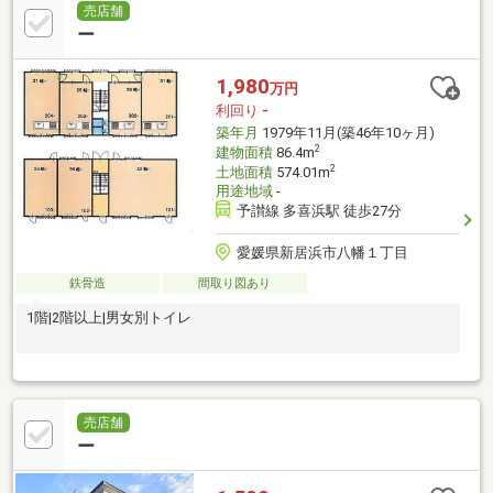
売店舗
ー
1,980
万円
利回り
-
築年月
1979年11月(築46年10ヶ月)
2
建物面積
86.4m
2
土地面積
574.01m
用途地域
-
予讃線 多喜浜駅 徒歩27分
愛媛県新居浜市八幡１丁目
鉄骨造
間取り図あり
1階|2階以上|男女別トイレ
売店舗
ー