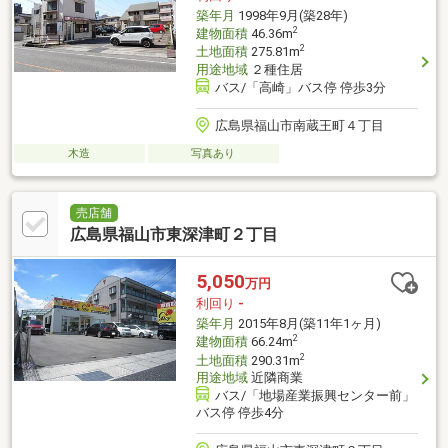
築年月
1998年9月(築28年)
2
建物面積
46.36m
2
土地面積
275.81m
用途地域
２種住居
バス/「高崎」バス停 停歩3分
広島県福山市南蔵王町４丁目
木造
写真あり
売店舗
広島県福山市東深津町２丁目
5,050
万円
利回り
-
築年月
2015年8月(築11年1ヶ月)
2
建物面積
66.24m
2
土地面積
290.31m
用途地域
近隣商業
バス/「地場産業振興センター前」
バス停 停歩4分