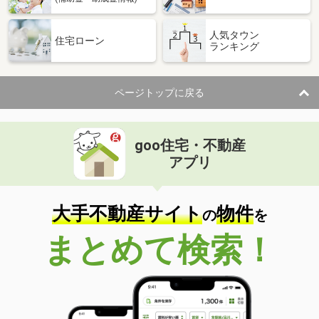
人気タウン
住宅ローン
ランキング
ページトップに戻る
goo住宅・不動産
アプリ
大手不動産サイト
物件
の
を
まとめて検索！