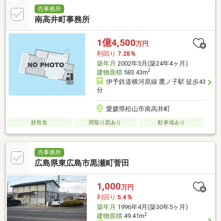
売事務所
南高井町事務所
1億4,500
万円
利回り
7.28％
築年月
2002年5月(築24年4ヶ月)
2
建物面積
583.43m
伊予鉄道横河原線 鷹ノ子駅 徒歩43
分
愛媛県松山市南高井町
鉄骨造
間取り図あり
駐車場あり
売事務所
広島県東広島市黒瀬町菅田
1,000
万円
利回り
5.4％
築年月
1996年4月(築30年5ヶ月)
2
建物面積
49.41m