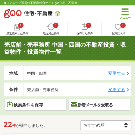
NTTグループ運営の不動産総合サイト goo住宅・不動産
1
0
0
0
最近検索した条件
最近見た物件
保存した条件
お気に入り
売店舗・売事務所 中国・四国の不動産投資・収
益物件・投資物件一覧
地域
変更する
中国・四国
条件
変更する
売店舗・売事務所
検索条件を保存
新着メールを受取る
22
件
が該当しました。