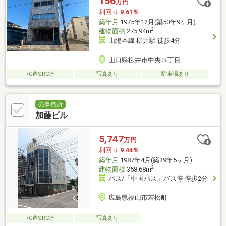
156
万円
利回り
9.61％
築年月
1975年12月(築50年9ヶ月)
2
建物面積
275.94m
山陽本線 柳井駅 徒歩4分
山口県柳井市中央３丁目
RC造SRC造
写真あり
駐車場あり
売事務所
加藤ビル
5,747
万円
利回り
9.44％
築年月
1987年4月(築39年5ヶ月)
2
建物面積
358.68m
バス/「中国バス」バス停 停歩2分
広島県福山市若松町
RC造SRC造
写真あり