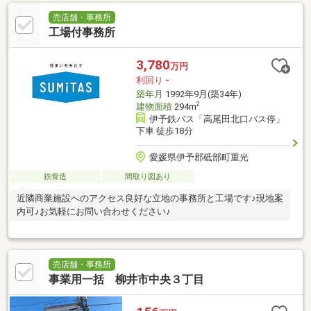
売店舗・事務所
工場付事務所
3,780
万円
利回り
-
築年月
1992年9月(築34年)
2
建物面積
294m
伊予鉄バス「高尾田北口バス停」
下車 徒歩18分
愛媛県伊予郡砥部町重光
鉄骨造
間取り図あり
近隣商業施設へのアクセス良好な立地の事務所と工場です♪現地案
内可♪お気軽にお問い合わせください♪
売店舗・事務所
事業用一括 柳井市中央３丁目