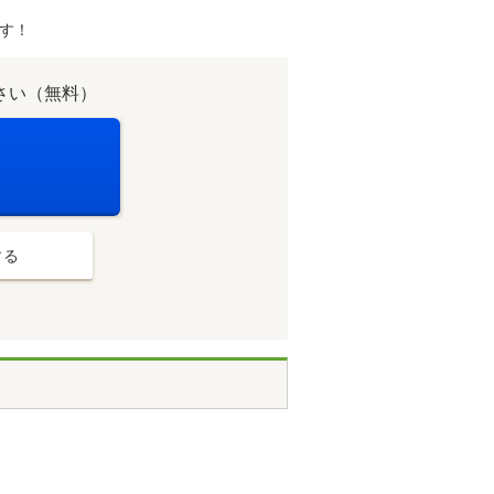
す！
さい（無料）
する