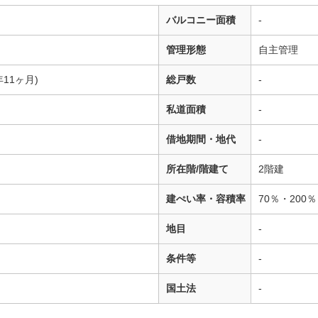
バルコニー面積
-
管理形態
自主管理
年11ヶ月)
総戸数
-
私道面積
-
借地期間・地代
-
所在階/階建て
2階建
建ぺい率・容積率
70％・200％
地目
-
条件等
-
国土法
-