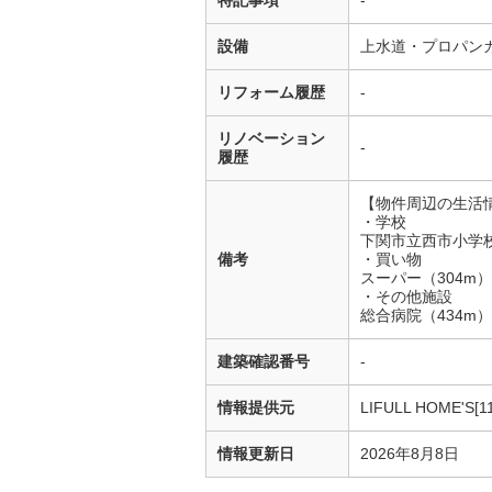
特記事項
-
設備
上水道・プロパン
リフォーム履歴
-
リノベーション
-
履歴
【物件周辺の生活
・学校
下関市立西市小学校
備考
・買い物
スーパー（304m
・その他施設
総合病院（434m
建築確認番号
-
情報提供元
LIFULL HOME'S[1
情報更新日
2026年8月8日