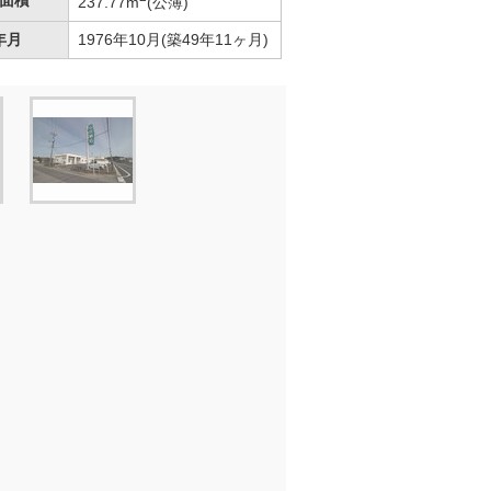
面積
237.77m
(公簿)
年月
1976年10月(築49年11ヶ月)