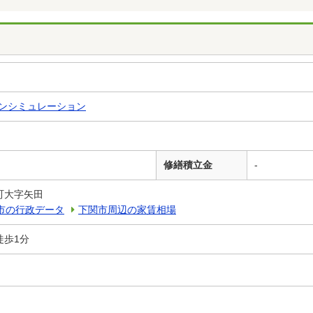
ンシミュレーション
修繕積立金
-
町大字矢田
市の行政データ
下関市周辺の家賃相場
徒歩1分