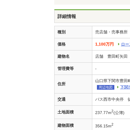
詳細情報
種別
売店舗・売事務所
価格
1,100万円
ロー
建物名
店舗 豊田町矢田
管理費等
-
山口県下関市豊田
住所
下関
周辺地図
交通
バス西市中央停 
2
土地面積
237.77m
(公簿)
2
建物面積
356.15m