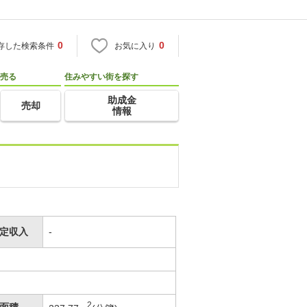
0
0
存した検索条件
お気に入り
売る
住みやすい街を探す
助成金
売却
情報
定収入
-
2