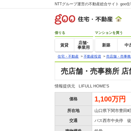
NTTグループ運営の不動産総合サイト goo
借りる
マンションを買う
店舗･
賃貸
新築
中
事業用
住宅・不動産
>
不動産投資
>
売店舗・売事務
売店舗・売事務所 店
情報提供元
LIFULL HOME'S
1,100万円
価格
所在地
山口県下関市豊田
交通
バス西市中央停 徒