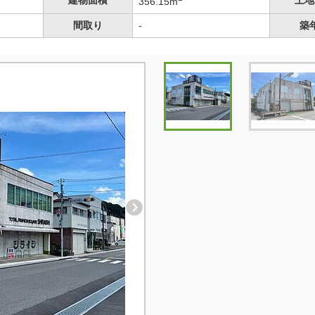
建物面積
土地
356.15m
間取り
-
築