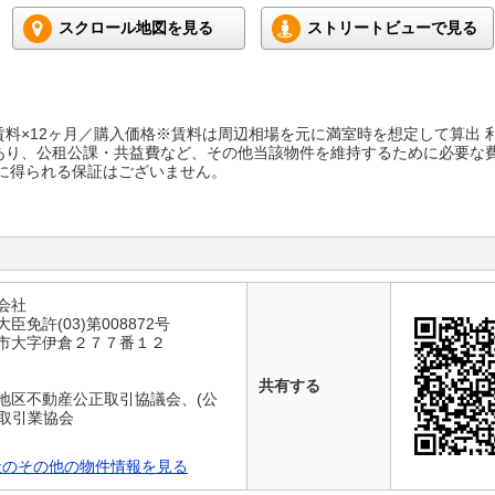
スクロール地図を見る
ストリートビューで見る
料×12ヶ月／購入価格※賃料は周辺相場を元に満室時を想定して算出 
あり、公租公課・共益費など、その他当該物件を維持するために必要な
に得られる保証はございません。
会社
臣免許(03)第008872号
関市大字伊倉２７７番１２
共有する
地区不動産公正取引協議会、(公
物取引業協会
社のその他の物件情報を見る