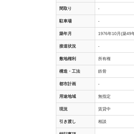
間取り
-
駐車場
-
築年月
1976年10月(築49
接道状況
-
敷地権利
所有権
構造・工法
鉄骨
都市計画
-
用途地域
無指定
現況
賃貸中
引き渡し
相談