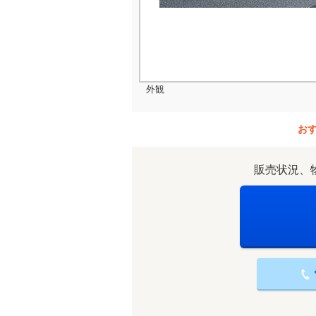
外観
お
販売状況、