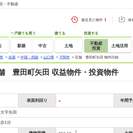
住宅・不動産
1
最近見た物件
保
一戸建てを買う
建てる
投資する
不動産
古
新築
中古
土地
土地活用
投資
所
>
全国
>
中国・四国
>
山口県
>
下関市
>
店舗 豊田町矢田 物件詳細
舗 豊田町矢田 収益物件・投資物件
-
表面利回り
年間予
町大字矢田
歩1分
2