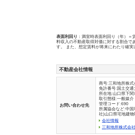
表面利回り
：満室時表面利回り（年）＝賃
料収入の不動産取得対価に対する割合で
す。 また、想定賃料が将来にわたり確実
不動産会社情報
商号:三和地所株式
免許番号:国土交通大
所在地:山口県下
取引態様:一般媒介
管理コード:690
お問い合わせ先
所属協会など:中国
社)山口県宅地建
会社情報
三和地所株式会