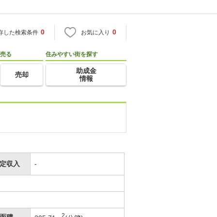
0
0
存した検索条件
お気に入り
売る
住みやすい街を探す
助成金
売却
情報
定収入
-
2