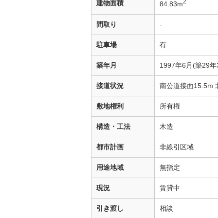
2
建物面積
84.83m
間取り
-
駐車場
有
築年月
1997年6月(築29年
接道状況
南公道接面15.5m 
敷地権利
所有権
構造・工法
木造
都市計画
非線引区域
用途地域
無指定
現況
賃貸中
引き渡し
相談