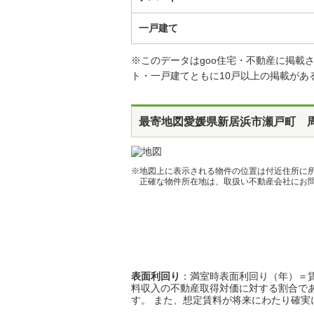
一戸建て
※このデータはgoo住宅・不動産に掲
ト・一戸建てともに10戸以上の掲載があ
最寄地図
愛媛県新居浜市瀬戸町 
※地図上に表示される物件の位置は付近住所に
正確な物件所在地は、取扱い不動産会社にお問
表面利回り
：満室時表面利回り（年）＝賃
料収入の不動産取得対価に対する割合で
す。 また、想定賃料が将来にわたり確実