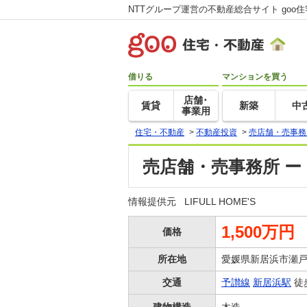
NTTグループ運営の不動産総合サイト goo
借りる
マンションを買う
店舗･
賃貸
新築
中
事業用
住宅・不動産
>
不動産投資
>
売店舗・売事務
売店舗・売事務所 ー
情報提供元
LIFULL HOME'S
1,500万円
価格
所在地
愛媛県新居浜市瀬
交通
予讃線
新居浜駅
徒