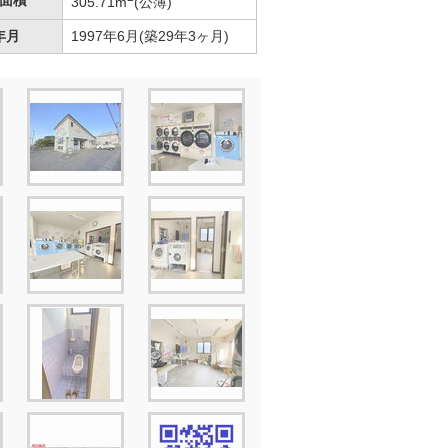
面積
305.71m
(公簿)
年月
1997年6月(築29年3ヶ月)