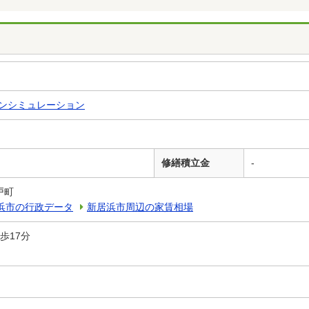
ンシミュレーション
修繕積立金
-
戸町
浜市の行政データ
新居浜市周辺の家賃相場
歩17分