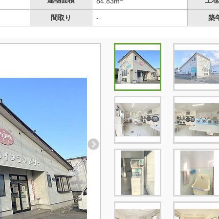
建物面積
土地
84.83m
間取り
-
築