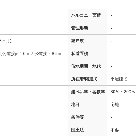
バルコニー面積
-
管理形態
-
3ヶ月)
総戸数
-
北公道接面4.6m 西公道接面9.5m
私道面積
-
借地期間・地代
-
所在階/階建て
平屋建て
建ぺい率・容積率
60％・200％
地目
宅地
条件等
-
国土法
不要