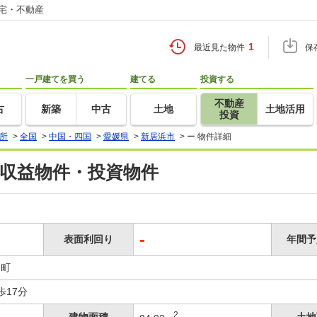
住宅・不動産
1
最近見た物件
保
一戸建てを買う
建てる
投資する
不動産
古
新築
中古
土地
土地活用
投資
所
>
全国
>
中国・四国
>
愛媛県
>
新居浜市
>
ー 物件詳細
 収益物件・投資物件
-
表面利回り
年間予
戸町
歩17分
2