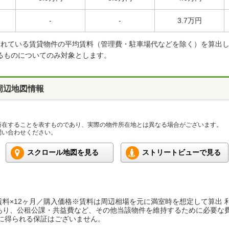
-
-
3.7万円
載されている賃貸物件の平均賃料（管理費・駐車場代などを除く）を算出
るものについてのみ対象とします。
周辺地図情報
所在することを表すものであり、実際の物件所在地とは異なる場合がございます。
い合わせください。
スクロール地図を見る
ストリートビューで見る
料×12ヶ月／購入価格※賃料は周辺相場を元に満室時を想定して算出 
あり、公租公課・共益費など、その他当該物件を維持するために必要な
に得られる保証はございません。