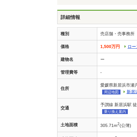
詳細情報
種別
売店舗・売事務所
価格
1,500万円
ロー
建物名
ー
管理費等
-
愛媛県新居浜市瀬
住所
新居
周辺地図
予讃線 新居浜駅 徒
交通
乗り換え案内
2
土地面積
305.71m
(公簿)