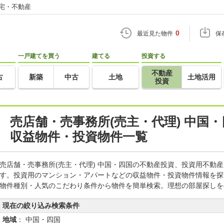
住宅・不動産
0
最近見た物件
保
一戸建てを買う
建てる
投資する
不動産
古
新築
中古
土地
土地活用
投資
売店舗・売事務所(売主・代理) 中国
収益物件・投資物件一覧
売店舗・売事務所(売主・代理) 中国・四国の不動産投資、投資用不動
す。投資用のマンション・アパートなどの収益物件・投資物件情報を探
物件種別・人気のこだわり条件から物件を簡単検索。理想の部屋探しを
現在の絞り込み検索条件
地域
： 中国・四国