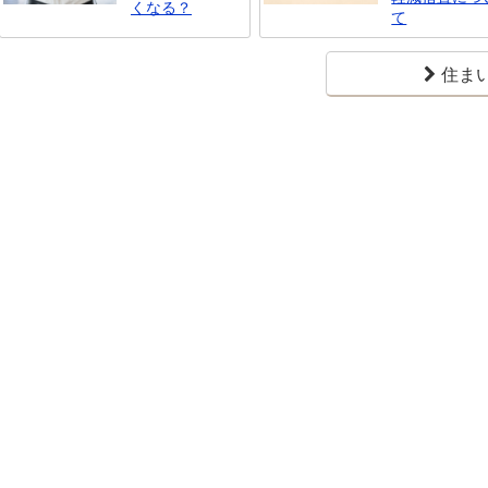
くなる？
て
住ま