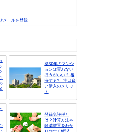
せメールを登録
ョ
築30年のマンシ
シ
ョンは買わない
？
ほうがいい？ 後
な
悔する? 実は多
の
い購入のメリッ
メ
ト
と
登録免許税と
は？計算方法や
や
軽減措置をわか
い
りやすく解説