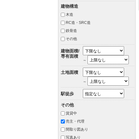
建物構造
木造
RC造・SRC造
鉄骨造
その他
建物面積/
専有面積
～
土地面積
～
駅徒歩
その他
賃貸中
売主・代理
間取り図あり
写真あり