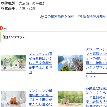
物件種別
： 売店舗・売事務所
検索条件
： 売主・代理
この検索条件を保存
新着物件お知ら
0
件
住まいのコラム
タワーマンシ
マンションの固
ンと高層マン
定資産税はいく
ョンの違いは
ら？目安金額や
買って後悔し
途中で上がる理
い？タワマン
由
メリット・デ
リット
不動産取得税
マンションの耐
は？いくら払
用年数は47年っ
う？金額の目
て本当？寿命が
安・計算方法
すぎたら住めな
軽減措置につ