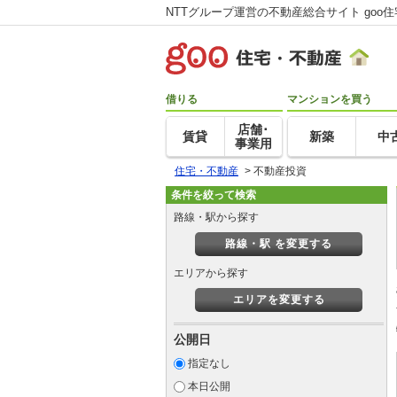
NTTグループ運営の不動産総合サイト goo
借りる
マンションを買う
店舗･
賃貸
新築
中
事業用
住宅・不動産
>
不動産投資
条件を絞って検索
路線・駅から探す
路線・駅 を変更する
エリアから探す
エリアを変更する
公開日
指定なし
本日公開