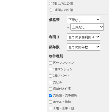
3日以内に公開
1週間以内公開
価格帯
～
利回り
築年数
物件種別
区分マンション
1棟マンション
1棟アパート
売ビル
店舗付き住宅
売店舗・売事務所
ホテル・旅館
工場・倉庫・他