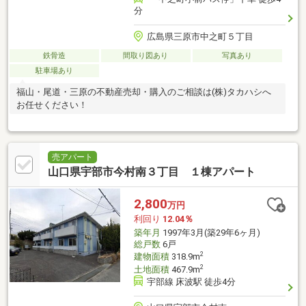
分
広島県三原市中之町５丁目
鉄骨造
間取り図あり
写真あり
駐車場あり
福山・尾道・三原の不動産売却・購入のご相談は(株)タカハシへ
お任せください！
売アパート
山口県宇部市今村南３丁目 １棟アパート
2,800
万円
利回り
12.04％
築年月
1997年3月(築29年6ヶ月)
総戸数
6戸
2
建物面積
318.9m
2
土地面積
467.9m
宇部線 床波駅 徒歩4分