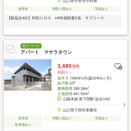
山口県宇部市今村南
鉄骨造
間取り図あり
写真あり
【駅徒歩4分】利回り12％ H9年築軽量S造 サブリース
売アパート
アパート マサラタウン
3,480
万円
利回り
-
築年月
1993年3月(築33年6ヶ月)
総戸数
6戸
2
建物面積
280.28m
2
土地面積
661.92m
山陽本線 新下関駅 徒歩34分
山口県下関市東勝谷
鉄骨造
間取り図あり
写真あり
駐車場あり