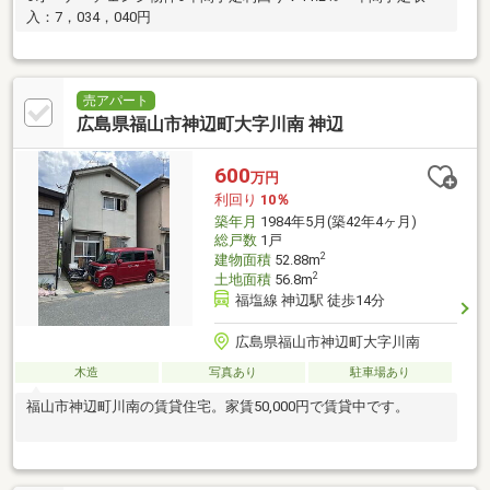
入：7，034，040円
売アパート
広島県福山市神辺町大字川南 神辺
600
万円
利回り
10％
築年月
1984年5月(築42年4ヶ月)
総戸数
1戸
2
建物面積
52.88m
2
土地面積
56.8m
福塩線 神辺駅 徒歩14分
広島県福山市神辺町大字川南
木造
写真あり
駐車場あり
福山市神辺町川南の賃貸住宅。家賃50,000円で賃貸中です。