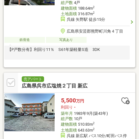
総戸数
4戸
2
建物面積
188.64m
2
土地面積
316.87m
呉線 矢野駅 徒歩15分
広島県安芸郡熊野町川角４丁目
鉄骨造
写真あり
【P戸数分有】利回り11％ S61年築軽量S造 3DK
売アパート
広島県呉市広塩焼２丁目 新広
5,500
万円
利回り
-
築年月
1983年9月(築43年)
総戸数
10戸
2
建物面積
510.83m
2
土地面積
643.63m
呉線 新広駅 バス10分/町田バス停