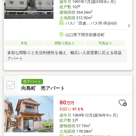
築年月
1991年1月(築35年8ヶ月)
総戸数
10戸
2
建物面積
364.36m
2
土地面積
312.92m
バス/「田倉」バス停 停歩6分
山口県下関市前勝谷町
木造
間取り図あり
写真あり
多彩な間取りと生活利便性を備え、幅広い入居需要に応える収益
アパート
売アパート
向島町 売アパート
80
万円
利回り
97.5％
築年月
1969年12月(築56年9ヶ月)
総戸数
3戸
2
建物面積
57.73m
2
土地面積
178.38m