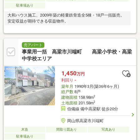
駐車場あり
大和ハウス施工、2009年築の軽量鉄骨造全5棟・18戸一括販売。
安定収益が期待できる収益物件。
売アパート
事業用一括 高梁市川端町 高梁小学校・高梁
中学校エリア
1,450
万円
利回り
-
築年月
1990年3月(築36年6ヶ月)
総戸数
8戸
2
建物面積
158.98m
2
土地面積
201.58m
伯備線 備中高梁駅 徒歩20分
岡山県高梁市川端町
木造
間取り図あり
写真あり
駐車場あり