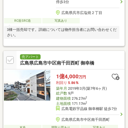
停歩3分
広島県呉市広塩焼２丁目
RC造SRC造
写真あり
3棟一括売却です。詳細については物件担当者にお問い合わせくだ
さい。
売アパート
広島県広島市中区南千田西町 御幸橋
1億4,000
万円
利回り
5.86％
築年月
2019年3月(築7年6ヶ月)
総戸数
9戸
2
建物面積
276.27m
2
土地面積
171.17m
広島電鉄宇品線 御幸橋駅 徒歩7分
広島県広島市中区南千田西町
木造
間取り図あり
写真あり