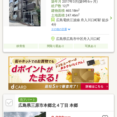
築年月
2017年3月(築9年6ヶ月)
総戸数
12戸
2
建物面積
465.18m
2
土地面積
247.46m
広島電鉄江波線 舟入川口町駅 徒歩
4分
その他の交通
広島県広島市中区舟入川口町
鉄骨造
間取り図あり
写真あり
売アパート
広島県三原市本郷北４丁目 本郷