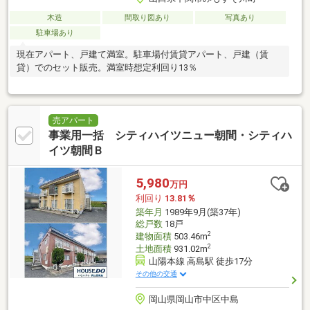
木造
間取り図あり
写真あり
駐車場あり
現在アパート、戸建て満室。駐車場付賃貸アパート、戸建（賃
貸）でのセット販売。満室時想定利回り13％
売アパート
事業用一括 シティハイツニュー朝間・シティハ
イツ朝間Ｂ
5,980
万円
利回り
13.81％
築年月
1989年9月(築37年)
総戸数
18戸
2
建物面積
503.46m
2
土地面積
931.02m
山陽本線 高島駅 徒歩17分
その他の交通
岡山県岡山市中区中島