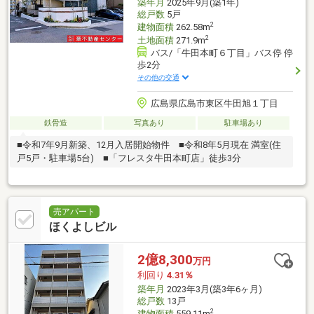
築年月
2025年9月(築1年)
総戸数
5戸
2
建物面積
262.58m
2
土地面積
271.9m
バス/「牛田本町６丁目」バス停 停
歩2分
その他の交通
広島県広島市東区牛田旭１丁目
鉄骨造
写真あり
駐車場あり
■令和7年9月新築、12月入居開始物件 ■令和8年5月現在 満室(住
戸5戸・駐車場5台) ■「フレスタ牛田本町店」徒歩3分
売アパート
ほくよしビル
2億8,300
万円
利回り
4.31％
築年月
2023年3月(築3年6ヶ月)
総戸数
13戸
2
建物面積
559.11m