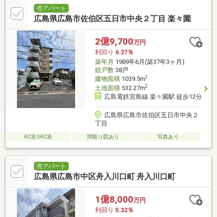
売アパート
広島県広島市佐伯区五日市中央２丁目 楽々園
2億9,700
万円
利回り
6.27％
築年月
1989年6月(築37年3ヶ月)
総戸数
38戸
2
建物面積
1039.5m
2
土地面積
532.27m
広島電鉄宮島線 楽々園駅 徒歩12分
広島県広島市佐伯区五日市中央２
丁目
RC造SRC造
間取り図あり
写真あり
売アパート
広島県広島市中区舟入川口町 舟入川口町
1億8,000
万円
利回り
5.32％