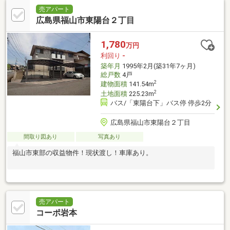
売アパート
広島県福山市東陽台２丁目
1,780
万円
利回り
-
築年月
1995年2月(築31年7ヶ月)
総戸数
4戸
2
建物面積
141.54m
2
土地面積
225.23m
バス/「東陽台下」バス停 停歩2分
広島県福山市東陽台２丁目
間取り図あり
写真あり
福山市東部の収益物件！現状渡し！車庫あり。
売アパート
コーポ岩本