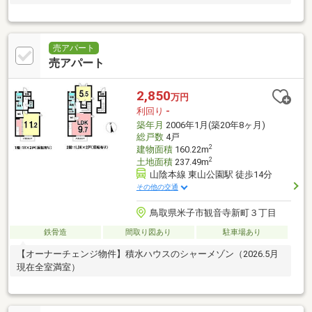
売アパート
売アパート
2,850
万円
利回り
-
築年月
2006年1月(築20年8ヶ月)
総戸数
4戸
2
建物面積
160.22m
2
土地面積
237.49m
山陰本線 東山公園駅 徒歩14分
その他の交通
鳥取県米子市観音寺新町３丁目
鉄骨造
間取り図あり
駐車場あり
【オーナーチェンジ物件】積水ハウスのシャーメゾン（2026.5月
現在全室満室）