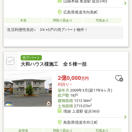
山陽本線 尾道駅 徒歩24分
広島県尾道市向島町
木造
間取り図あり
写真あり
生活利便性良好♪ 3Ｋ×3戸の売アパート物件！
売アパート
大和ハウス様施工 全５棟一括
2億0,000
万円
利回り
-
築年月
2009年3月(築17年6ヶ月)
総戸数
18戸
2
建物面積
1313.56m
2
土地面積
2715.07m
境線 上道駅 徒歩36分
鳥取県境港市外江町
鉄骨造
間取り図あり
写真あり