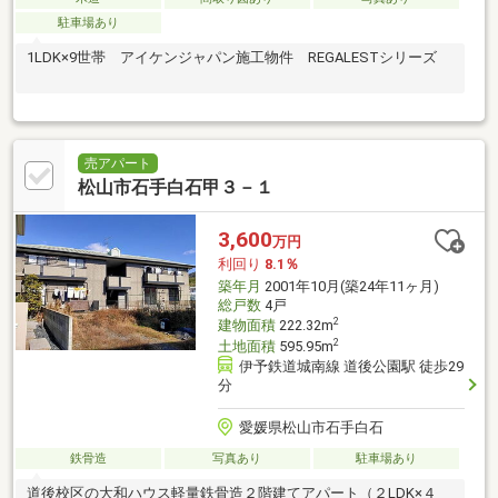
駐車場あり
1LDK×9世帯 アイケンジャパン施工物件 REGALESTシリーズ
売アパート
松山市石手白石甲３－１
3,600
万円
利回り
8.1％
築年月
2001年10月(築24年11ヶ月)
総戸数
4戸
2
建物面積
222.32m
2
土地面積
595.95m
伊予鉄道城南線 道後公園駅 徒歩29
分
愛媛県松山市石手白石
鉄骨造
写真あり
駐車場あり
道後校区の大和ハウス軽量鉄骨造２階建てアパート（２LDK×４