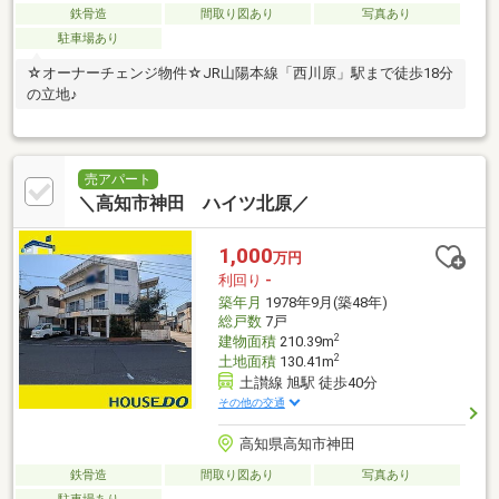
鉄骨造
間取り図あり
写真あり
駐車場あり
☆オーナーチェンジ物件☆JR山陽本線「西川原」駅まで徒歩18分
の立地♪
売アパート
＼高知市神田 ハイツ北原／
1,000
万円
利回り
-
築年月
1978年9月(築48年)
総戸数
7戸
2
建物面積
210.39m
2
土地面積
130.41m
土讃線 旭駅 徒歩40分
その他の交通
高知県高知市神田
鉄骨造
間取り図あり
写真あり