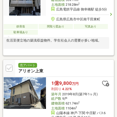
2
土地面積
218.28m
広島電鉄宇品線 御幸橋駅 徒歩5分
広島県広島市中区南千田東町
鉄骨造
間取り図あり
写真あり
駐車場あり
生活至便立地の築浅収益物件。学生社会人の需要が多い地域。
売アパート
アリオン上東
1億9,800
万円
利回り
4.22％
築年月
2019年8月(築7年1ヶ月)
総戸数
9戸
2
建物面積
621.74m
2
土地面積
1104m
山陽本線 神戸-下関 中庄駅 バス6