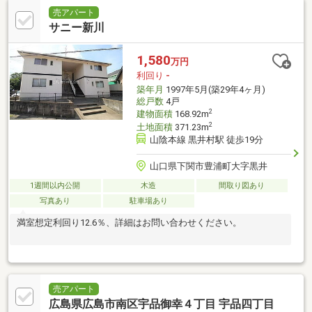
売アパート
サニー新川
1,580
万円
利回り
-
築年月
1997年5月(築29年4ヶ月)
総戸数
4戸
2
建物面積
168.92m
2
土地面積
371.23m
山陰本線 黒井村駅 徒歩19分
山口県下関市豊浦町大字黒井
1週間以内公開
木造
間取り図あり
写真あり
駐車場あり
満室想定利回り12.6％、詳細はお問い合わせください。
売アパート
広島県広島市南区宇品御幸４丁目 宇品四丁目