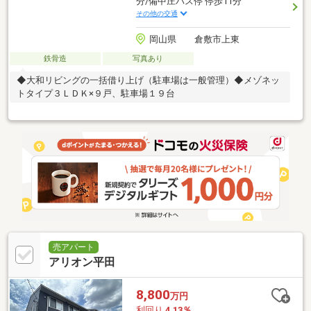
分/備中庄バス停 停歩11分
その他の交通
岡山県 倉敷市上東
鉄骨造
写真あり
◆大和リビングの一括借り上げ（駐車場は一般管理）◆メゾネッ
トタイプ３ＬＤＫ×９戸、駐車場１９台
売アパート
アリオン平田
8,800
万円
利回り
4.13％