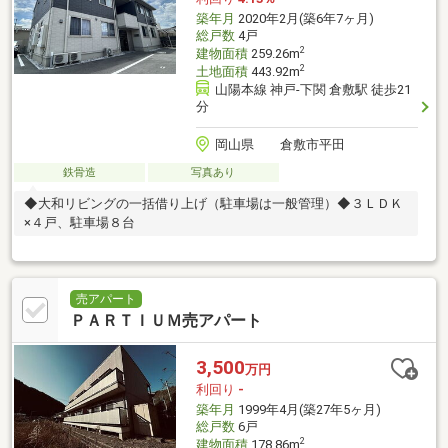
築年月
2020年2月(築6年7ヶ月)
総戸数
4戸
2
建物面積
259.26m
2
土地面積
443.92m
山陽本線 神戸-下関 倉敷駅 徒歩21
分
岡山県 倉敷市平田
鉄骨造
写真あり
◆大和リビングの一括借り上げ（駐車場は一般管理）◆３ＬＤＫ
×４戸、駐車場８台
売アパート
ＰＡＲＴＩＵＭ売アパート
3,500
万円
利回り
-
築年月
1999年4月(築27年5ヶ月)
総戸数
6戸
2
建物面積
178.86m