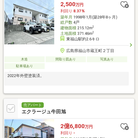
2,500
万円
利回り
8.37％
築年月
1998年1月(築28年8ヶ月)
総戸数
4戸
2
建物面積
215.12m
2
土地面積
371.46m
東福山駅約2.6キロ
広島県福山市蔵王町２丁目
木造
間取り図あり
写真あり
駐車場あり
2022年外壁塗装済。
売アパート
エクラージュ牛田旭
2億6,800
万円
利回り
-