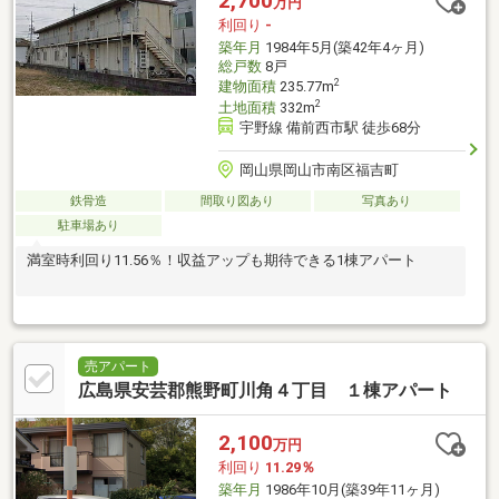
2,700
万円
利回り
-
築年月
1984年5月(築42年4ヶ月)
総戸数
8戸
2
建物面積
235.77m
2
土地面積
332m
宇野線 備前西市駅 徒歩68分
岡山県岡山市南区福吉町
鉄骨造
間取り図あり
写真あり
駐車場あり
満室時利回り11.56％！収益アップも期待できる1棟アパート
売アパート
広島県安芸郡熊野町川角４丁目 １棟アパート
2,100
万円
利回り
11.29％
築年月
1986年10月(築39年11ヶ月)