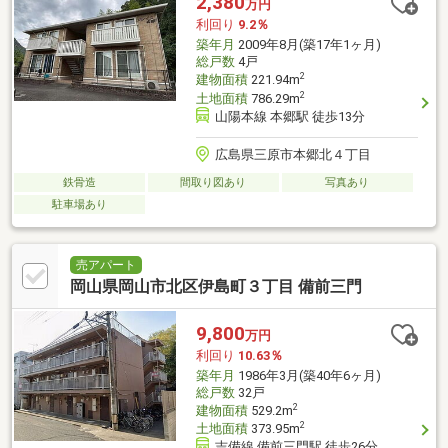
2,380
万円
利回り
9.2％
築年月
2009年8月(築17年1ヶ月)
総戸数
4戸
2
建物面積
221.94m
2
土地面積
786.29m
山陽本線 本郷駅 徒歩13分
広島県三原市本郷北４丁目
鉄骨造
間取り図あり
写真あり
駐車場あり
売アパート
岡山県岡山市北区伊島町３丁目 備前三門
9,800
万円
利回り
10.63％
築年月
1986年3月(築40年6ヶ月)
総戸数
32戸
2
建物面積
529.2m
2
土地面積
373.95m
吉備線 備前三門駅 徒歩26分