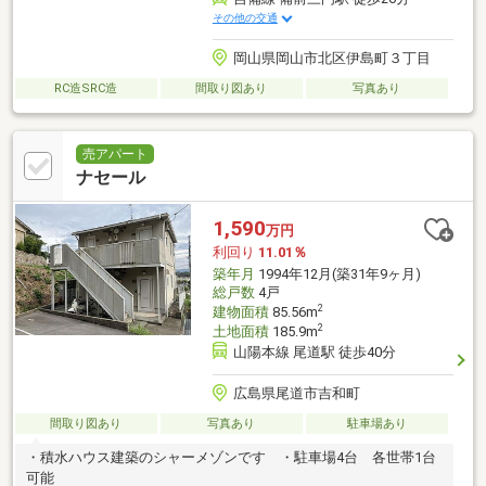
その他の交通
岡山県岡山市北区伊島町３丁目
RC造SRC造
間取り図あり
写真あり
売アパート
ナセール
1,590
万円
利回り
11.01％
築年月
1994年12月(築31年9ヶ月)
総戸数
4戸
2
建物面積
85.56m
2
土地面積
185.9m
山陽本線 尾道駅 徒歩40分
広島県尾道市吉和町
間取り図あり
写真あり
駐車場あり
・積水ハウス建築のシャーメゾンです ・駐車場4台 各世帯1台
可能