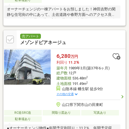
駐車場あり
オーナーチェンジの一棟アパートをお預しました！神田吉野の閑
静な住宅街の中にあって、土佐道路や春野方面へのアクセス良
好！2～3階は住居、1階は店舗と居住用・事業用どちらのニーズ
も満たす構成です！
売アパート
メゾンドピアネージュ
6,280
万円
利回り
11.2％
築年月
1989年3月(築37年6ヶ月)
総戸数
12戸
2
建物面積
536.48m
2
土地面積
191.49m
山陰本線 幡生駅 徒歩9分
その他の交通
山口県下関市山の田東町
RC造SRC造
間取り図あり
写真あり
駐車場あり
●オーナーチェンジ物件●年間予定利回り：11.2％ 年間予定収