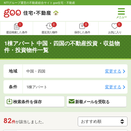
NTTグループ運営の不動産総合サイト goo住宅・不動産
1
0
0
0
最近検索した条件
最近見た物件
保存した条件
お気に入り
1棟アパート 中国・四国の不動産投資・収益物
件・投資物件一覧
地域
変更する
中国・四国
条件
変更する
1棟アパート
検索条件を保存
新着メールを受取る
82
件
が該当しました。