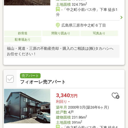
2
土地面積
324.75m
-「中之町小前バス停」下車 徒歩1
分
広島県三原市中之町６丁目
鉄骨造
間取り図あり
写真あり
駐車場あり
福山・尾道・三原の不動産売却・購入のご相談は(株)タカハシへ
お任せください！
売アパート
フィオーレ売アパート
3,340
万円
利回り
-
築年月
2000年3月(築26年6ヶ月)
総戸数
4戸
2
建物面積
231.86m
2
土地面積
391m
-「中之町小前バス停」下車 徒歩4