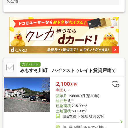
の立地♪
売アパート
みもすそ川町 ハイツストゥレイト賃貸戸建て
2,100
万円
利回り
-
築年月
1988年9月(築38年)
総戸数
5戸
2
建物面積
235.99m
2
土地面積
683.98m
山陽本線 下関駅 徒歩57分
山口県下関市みもすそ川町