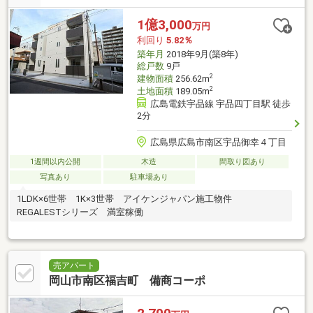
1億3,000
万円
利回り
5.82％
築年月
2018年9月(築8年)
総戸数
9戸
2
建物面積
256.62m
2
土地面積
189.05m
広島電鉄宇品線 宇品四丁目駅 徒歩
2分
広島県広島市南区宇品御幸４丁目
1週間以内公開
木造
間取り図あり
写真あり
駐車場あり
1LDK×6世帯 1K×3世帯 アイケンジャパン施工物件
REGALESTシリーズ 満室稼働
売アパート
岡山市南区福吉町 備商コーポ