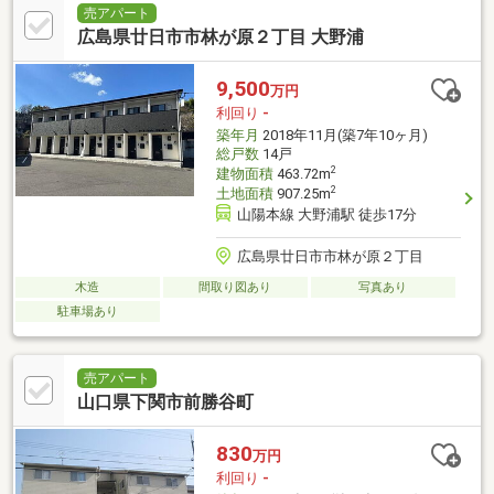
売アパート
広島県廿日市市林が原２丁目 大野浦
9,500
万円
利回り
-
築年月
2018年11月(築7年10ヶ月)
総戸数
14戸
2
建物面積
463.72m
2
土地面積
907.25m
山陽本線 大野浦駅 徒歩17分
広島県廿日市市林が原２丁目
木造
間取り図あり
写真あり
駐車場あり
売アパート
山口県下関市前勝谷町
830
万円
利回り
-