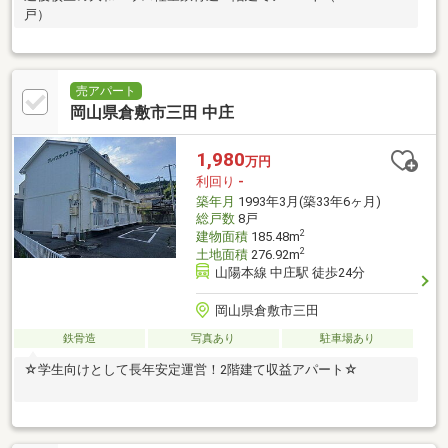
戸）
売アパート
岡山県倉敷市三田 中庄
1,980
万円
利回り
-
築年月
1993年3月(築33年6ヶ月)
総戸数
8戸
2
建物面積
185.48m
2
土地面積
276.92m
山陽本線 中庄駅 徒歩24分
岡山県倉敷市三田
鉄骨造
写真あり
駐車場あり
☆学生向けとして長年安定運営！2階建て収益アパート☆