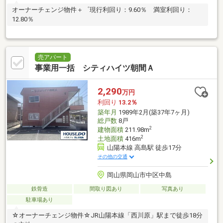
オーナーチェンジ物件＋゜現行利回り：9.60％ 満室利回り：
12.80％
売アパート
事業用一括 シティハイツ朝間Ａ
2,290
万円
利回り
13.2％
築年月
1989年2月(築37年7ヶ月)
総戸数
8戸
2
建物面積
211.98m
2
土地面積
416m
山陽本線 高島駅 徒歩17分
その他の交通
岡山県岡山市中区中島
鉄骨造
間取り図あり
写真あり
駐車場あり
☆オーナーチェンジ物件☆JR山陽本線「西川原」駅まで徒歩18分