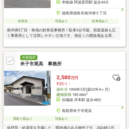
牟岐線 阿波富田駅 徒歩43分
徳島県徳島市南沖洲５丁目
鉄骨造
写真あり
駐車場あり
南沖洲5丁目・角地の鉄骨造事務所！駐車3台可能、前面道路も広
く事業用として活用しやすい立地です。海近くの開放感ある環境
も魅力！
売事務所
米子市尾高 事務所
2,580
万円
利回り
-
築年月
1994年5月(築32年4ヶ月)
2
建物面積
182.66m
伯備線 岸本駅 徒歩48分
鳥取県米子市尾高
間取り図あり
写真あり
休憩室・給湯室を完備した、開放感のある物件です。2024年1月