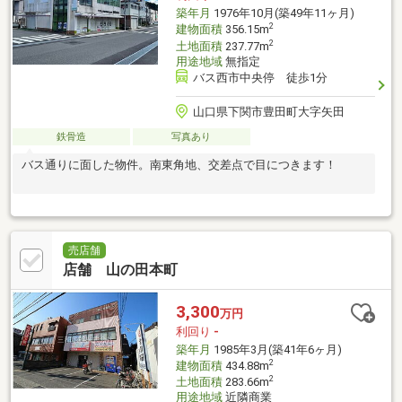
築年月
1976年10月(築49年11ヶ月)
2
建物面積
356.15m
2
土地面積
237.77m
用途地域
無指定
バス西市中央停 徒歩1分
山口県下関市豊田町大字矢田
鉄骨造
写真あり
バス通りに面した物件。南東角地、交差点で目につきます！
売店舗
店舗 山の田本町
3,300
万円
利回り
-
築年月
1985年3月(築41年6ヶ月)
2
建物面積
434.88m
2
土地面積
283.66m
用途地域
近隣商業