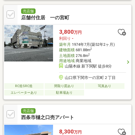
売店舗
店舗付住居 一の宮町
3,800
万円
利回り
-
築年月
1974年7月(築52年2ヶ月)
2
建物面積
681.88m
2
土地面積
276.8m
用途地域
商業地域
山陽本線 新下関駅 徒歩8分
山口県下関市一の宮町２丁目
RC造SRC造
間取り図あり
写真あり
エレベーターあり
駐車場あり
売店舗
西条市樋之口売アパート
8,300
万円