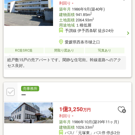
利回り
-
築年月
1986年9月(築40年)
2
建物面積
941.85m
2
土地面積
2064.93m
用途地域
１種低層
予讃線 伊予西条駅 徒歩24分
愛媛県西条市樋之口
RC造SRC造
間取り図あり
写真あり
総戸数15戸の売アパートです。閑静な住宅街。幹線道路へのアク
セス良好。
売事務所
ー
1億3,250
万円
利回り
-
築年月
1986年10月(築39年11ヶ月)
2
建物面積
1026.33m
バス/「元塚東」バス停 停歩2分