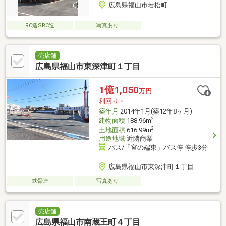
広島県福山市若松町
RC造SRC造
写真あり
売店舗
広島県福山市東深津町１丁目
1億1,050
万円
利回り
-
築年月
2014年1月(築12年8ヶ月)
2
建物面積
188.96m
2
土地面積
616.99m
用途地域
近隣商業
バス/「宮の端東」バス停 停歩3分
広島県福山市東深津町１丁目
鉄骨造
写真あり
売店舗
広島県福山市南蔵王町４丁目