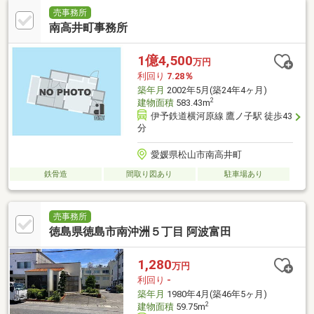
売事務所
南高井町事務所
1億4,500
万円
利回り
7.28％
築年月
2002年5月(築24年4ヶ月)
2
建物面積
583.43m
伊予鉄道横河原線 鷹ノ子駅 徒歩43
分
愛媛県松山市南高井町
鉄骨造
間取り図あり
駐車場あり
売事務所
徳島県徳島市南沖洲５丁目 阿波富田
1,280
万円
利回り
-
築年月
1980年4月(築46年5ヶ月)
2
建物面積
59.75m