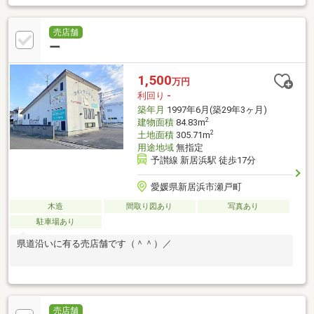
売店舗
ー
1,500
万円
利回り
-
築年月
1997年6月(築29年3ヶ月)
2
建物面積
84.83m
2
土地面積
305.71m
用途地域
無指定
予讃線 新居浜駅 徒歩17分
愛媛県新居浜市瀬戸町
木造
間取り図あり
写真あり
駐車場あり
県道沿いに有る売店舗です（＾＾）／
売店舗