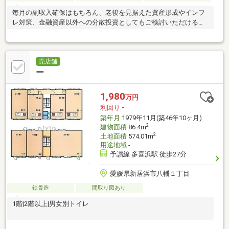
毎月の副収入確保はもちろん、老後を見据えた資産形成やインフ
レ対策、金融資産以外への分散投資としてもご検討いただける収
益物件です♪
売店舗
ー
1,980
万円
利回り
-
築年月
1979年11月(築46年10ヶ月)
2
建物面積
86.4m
2
土地面積
574.01m
用途地域
-
予讃線 多喜浜駅 徒歩27分
愛媛県新居浜市八幡１丁目
鉄骨造
間取り図あり
1階|2階以上|男女別トイレ