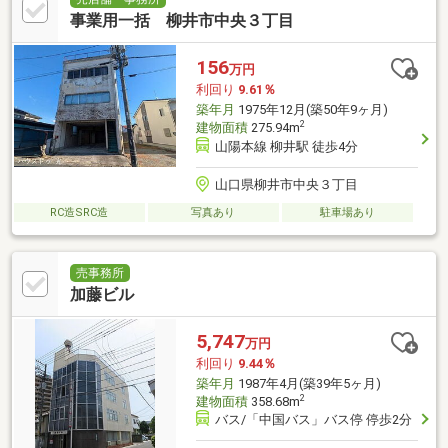
事業用一括 柳井市中央３丁目
156
万円
利回り
9.61％
築年月
1975年12月(築50年9ヶ月)
2
建物面積
275.94m
山陽本線 柳井駅 徒歩4分
山口県柳井市中央３丁目
RC造SRC造
写真あり
駐車場あり
売事務所
加藤ビル
5,747
万円
利回り
9.44％
築年月
1987年4月(築39年5ヶ月)
2
建物面積
358.68m
バス/「中国バス」バス停 停歩2分