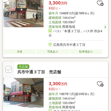
3,300
万円
利回り
-
築年月
1948年3月(築78年6ヶ月)
2
建物面積
144.61m
2
土地面積
100.09m
用途地域
商業地域
バス/「本通３丁目」バス停 停歩4
分
広島県呉市中通３丁目
木造
写真あり
駐車場あり
売店舗
呉市中通３丁目 売店舗
3,300
万円
利回り
-
築年月
1987年1月(築39年8ヶ月)
2
建物面積
144.61m
2
土地面積
100.09m
用途地域
商業地域