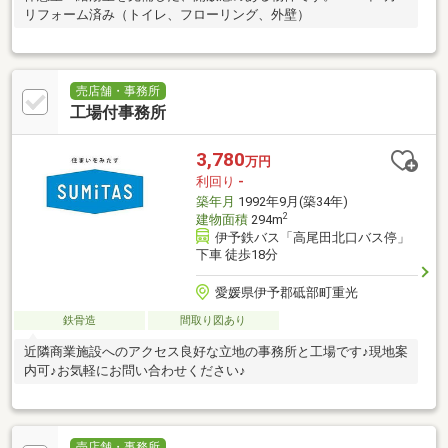
リフォーム済み（トイレ、フローリング、外壁）
売店舗・事務所
工場付事務所
3,780
万円
利回り
-
築年月
1992年9月(築34年)
2
建物面積
294m
伊予鉄バス「高尾田北口バス停」
下車 徒歩18分
愛媛県伊予郡砥部町重光
鉄骨造
間取り図あり
近隣商業施設へのアクセス良好な立地の事務所と工場です♪現地案
内可♪お気軽にお問い合わせください♪
売店舗・事務所