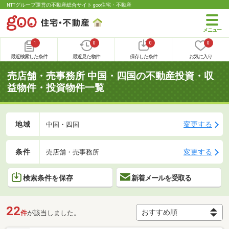
NTTグループ運営の不動産総合サイト goo住宅・不動産
1
0
0
0
最近検索した条件
最近見た物件
保存した条件
お気に入り
売店舗・売事務所 中国・四国の不動産投資・収
益物件・投資物件一覧
地域
変更する
中国・四国
条件
変更する
売店舗・売事務所
検索条件を保存
新着メールを受取る
22
件
が該当しました。