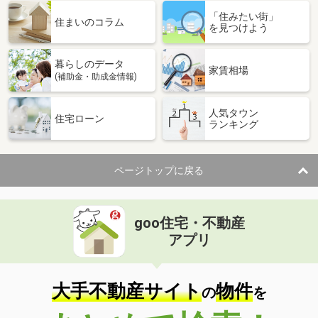
「住みたい街」
住まいのコラム
を見つけよう
暮らしのデータ
家賃相場
(補助金・助成金情報)
人気タウン
住宅ローン
ランキング
ページトップに戻る
goo住宅・不動産
アプリ
大手不動産サイト
物件
の
を