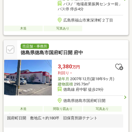
バス/「地場産業振興センター前」
バス停 停歩4分
広島県福山市東深津町２丁目
木造
写真あり
売店舗・事務所
徳島県徳島市国府町日開 府中
3,380
万円
利回り
-
築年月
2007年12月(築18年9ヶ月)
2
建物面積
295.75m
徳島線 府中駅 徒歩29分
徳島県徳島市国府町日開
木造
間取り図あり
写真あり
国府町日開 敷地広々約180坪 旧保育所跡テナント