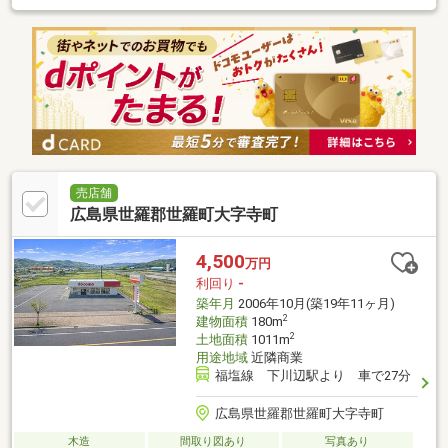
売店舗
広島県世羅郡世羅町大字寺町
4,500
万円
利回り
-
築年月
2006年10月(築19年11ヶ月)
2
建物面積
180m
2
土地面積
1011m
用途地域
近隣商業
福塩線 下川辺駅より 車で27分
広島県世羅郡世羅町大字寺町
木造
間取り図あり
写真あり