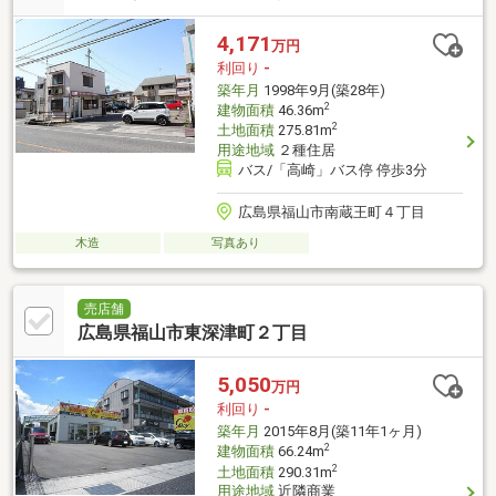
4,171
万円
利回り
-
築年月
1998年9月(築28年)
2
建物面積
46.36m
2
土地面積
275.81m
用途地域
２種住居
バス/「高崎」バス停 停歩3分
広島県福山市南蔵王町４丁目
木造
写真あり
売店舗
広島県福山市東深津町２丁目
5,050
万円
利回り
-
築年月
2015年8月(築11年1ヶ月)
2
建物面積
66.24m
2
土地面積
290.31m
用途地域
近隣商業