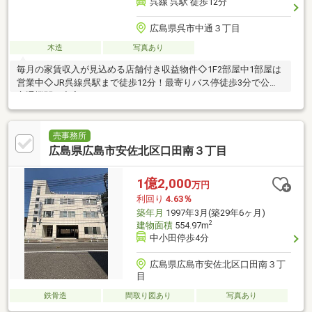
呉線 呉駅 徒歩12分
広島県呉市中通３丁目
木造
写真あり
毎月の家賃収入が見込める店舗付き収益物件◇1F2部屋中1部屋は
営業中◇JR呉線呉駅まで徒歩12分！最寄りバス停徒歩3分で公共
交通機関も充実しています。
売事務所
広島県広島市安佐北区口田南３丁目
1億2,000
万円
利回り
4.63％
築年月
1997年3月(築29年6ヶ月)
2
建物面積
554.97m
中小田停歩4分
広島県広島市安佐北区口田南３丁
目
鉄骨造
間取り図あり
写真あり