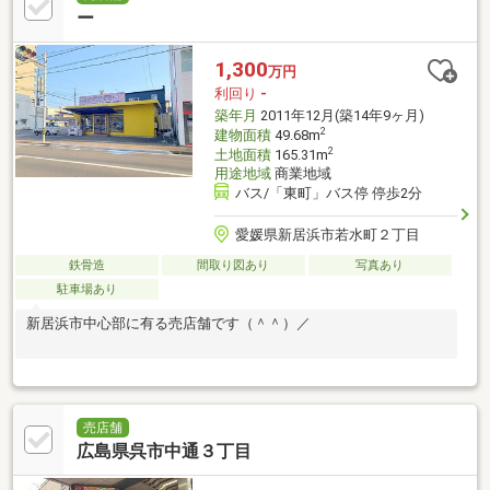
ー
1,300
万円
利回り
-
築年月
2011年12月(築14年9ヶ月)
2
建物面積
49.68m
2
土地面積
165.31m
用途地域
商業地域
バス/「東町」バス停 停歩2分
愛媛県新居浜市若水町２丁目
鉄骨造
間取り図あり
写真あり
駐車場あり
新居浜市中心部に有る売店舗です（＾＾）／
売店舗
広島県呉市中通３丁目