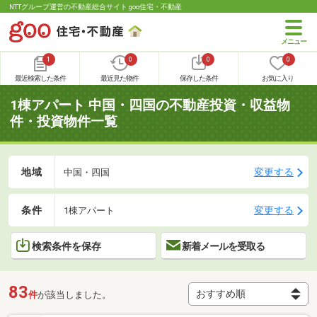
NTTグループ運営の不動産総合サイト goo住宅・不動産
1
0
0
0
最近検索した条件
最近見た物件
保存した条件
お気に入り
1棟アパート 中国・四国の不動産投資・収益物
件・投資物件一覧
地域
変更する
中国・四国
条件
変更する
1棟アパート
検索条件を保存
新着メールを受取る
83
件
が該当しました。