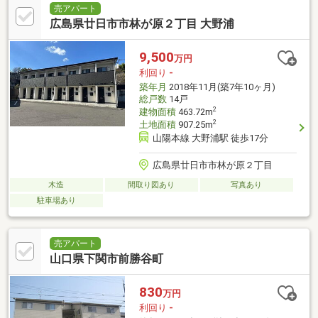
売アパート
広島県廿日市市林が原２丁目 大野浦
9,500
万円
利回り
-
築年月
2018年11月(築7年10ヶ月)
総戸数
14戸
2
建物面積
463.72m
2
土地面積
907.25m
山陽本線 大野浦駅 徒歩17分
広島県廿日市市林が原２丁目
木造
間取り図あり
写真あり
駐車場あり
売アパート
山口県下関市前勝谷町
830
万円
利回り
-