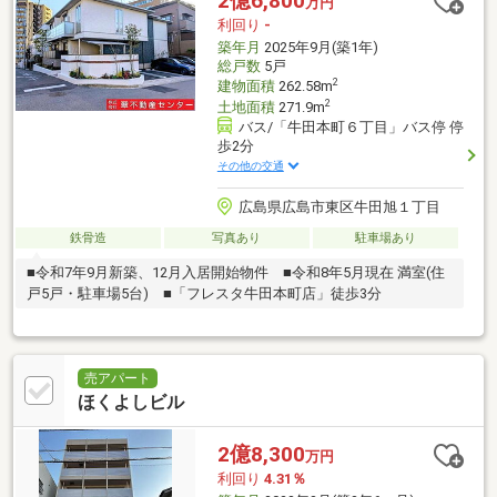
2億6,800
万円
利回り
-
築年月
2025年9月(築1年)
総戸数
5戸
2
建物面積
262.58m
2
土地面積
271.9m
バス/「牛田本町６丁目」バス停 停
歩2分
その他の交通
広島県広島市東区牛田旭１丁目
鉄骨造
写真あり
駐車場あり
■令和7年9月新築、12月入居開始物件 ■令和8年5月現在 満室(住
戸5戸・駐車場5台) ■「フレスタ牛田本町店」徒歩3分
売アパート
ほくよしビル
2億8,300
万円
利回り
4.31％