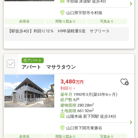
宇部線 床波駅 徒歩4分
山口県宇部市今村南
鉄骨造
間取り図あり
写真あり
【駅徒歩4分】利回り12％ H9年築軽量S造 サブリース
売アパート
アパート マサラタウン
3,480
万円
利回り
-
築年月
1993年3月(築33年6ヶ月)
総戸数
6戸
2
建物面積
280.28m
2
土地面積
661.92m
山陽本線 新下関駅 徒歩34分
山口県下関市東勝谷
鉄骨造
間取り図あり
写真あり