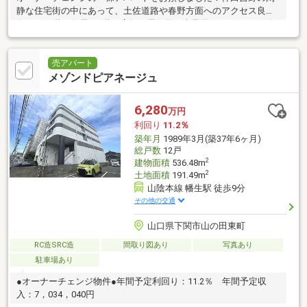
静な住宅街の中にあって、土佐道路や春野方面へのアクセス良
好！2～3階は住居、1階は店舗と居住用・事業用どちらのニーズ
も満たす構成です！
売アパート
メゾンドピアネージュ
6,280
万円
利回り
11.2％
築年月
1989年3月(築37年6ヶ月)
総戸数
12戸
2
建物面積
536.48m
2
土地面積
191.49m
山陰本線 幡生駅 徒歩9分
その他の交通
山口県下関市山の田東町
RC造SRC造
間取り図あり
写真あり
駐車場あり
●オーナーチェンジ物件●年間予定利回り：11.2％ 年間予定収
入：7，034，040円