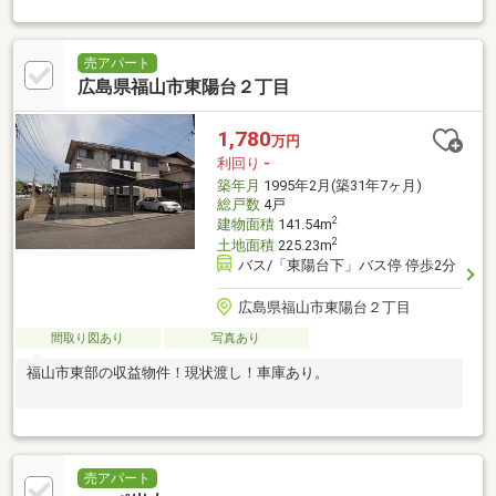
売アパート
広島県福山市東陽台２丁目
1,780
万円
利回り
-
築年月
1995年2月(築31年7ヶ月)
総戸数
4戸
2
建物面積
141.54m
2
土地面積
225.23m
バス/「東陽台下」バス停 停歩2分
広島県福山市東陽台２丁目
間取り図あり
写真あり
福山市東部の収益物件！現状渡し！車庫あり。
売アパート