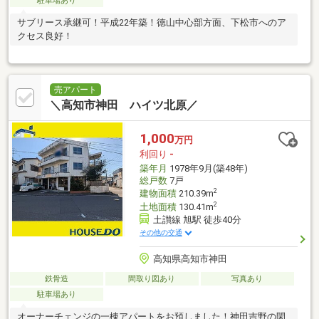
駐車場あり
サブリース承継可！平成22年築！徳山中心部方面、下松市へのア
クセス良好！
売アパート
＼高知市神田 ハイツ北原／
1,000
万円
利回り
-
築年月
1978年9月(築48年)
総戸数
7戸
2
建物面積
210.39m
2
土地面積
130.41m
土讃線 旭駅 徒歩40分
その他の交通
高知県高知市神田
鉄骨造
間取り図あり
写真あり
駐車場あり
オーナーチェンジの一棟アパートをお預しました！神田吉野の閑