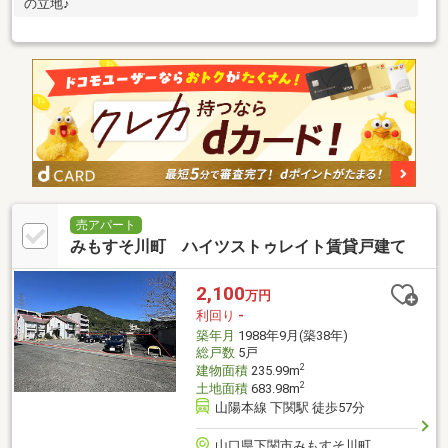
の立地♪
売アパート
みもすそ川町 ハイツストゥレイト賃貸戸建て
2,100
万円
利回り
-
築年月
1988年9月(築38年)
総戸数
5戸
2
建物面積
235.99m
2
土地面積
683.98m
山陽本線 下関駅 徒歩57分
山口県下関市みもすそ川町