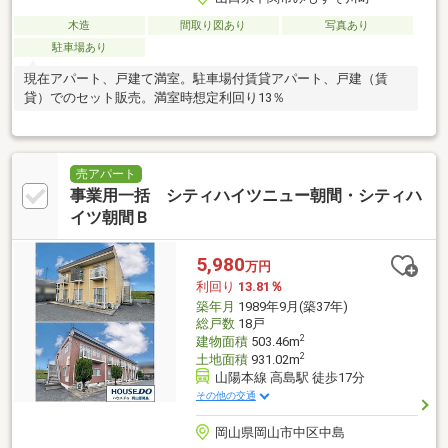
木造
間取り図あり
写真あり
駐車場あり
現在アパート、戸建て満室。駐車場付賃貸アパート、戸建（賃
貸）でのセット販売。満室時想定利回り13％
売アパート
事業用一括 シティハイツニュー朝間・シティハ
イツ朝間Ｂ
5,980
万円
利回り
13.81％
築年月
1989年9月(築37年)
総戸数
18戸
2
建物面積
503.46m
2
土地面積
931.02m
山陽本線 高島駅 徒歩17分
その他の交通
岡山県岡山市中区中島