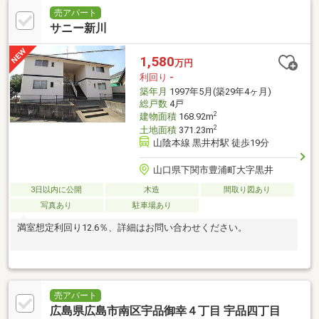
売アパート
サニー新川
1,580
万円
利回り
-
築年月
1997年5月(築29年4ヶ月)
総戸数
4戸
2
建物面積
168.92m
2
土地面積
371.23m
山陰本線 黒井村駅 徒歩19分
山口県下関市豊浦町大字黒井
3日以内に公開
木造
間取り図あり
写真あり
駐車場あり
満室想定利回り12.6％、詳細はお問い合わせください。
売アパート
広島県広島市南区宇品御幸４丁目 宇品四丁目