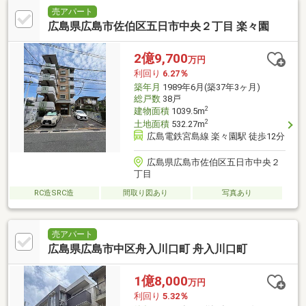
売アパート
広島県広島市佐伯区五日市中央２丁目 楽々園
2億9,700
万円
利回り
6.27％
築年月
1989年6月(築37年3ヶ月)
総戸数
38戸
2
建物面積
1039.5m
2
土地面積
532.27m
広島電鉄宮島線 楽々園駅 徒歩12分
広島県広島市佐伯区五日市中央２
丁目
RC造SRC造
間取り図あり
写真あり
売アパート
広島県広島市中区舟入川口町 舟入川口町
1億8,000
万円
利回り
5.32％