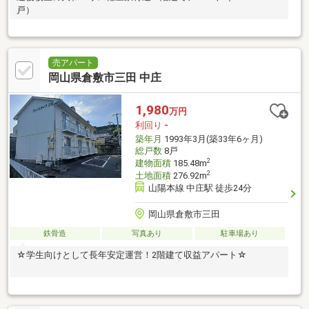
戸）
売アパート
岡山県倉敷市三田 中庄
1,980
万円
利回り
-
築年月
1993年3月(築33年6ヶ月)
総戸数
8戸
2
建物面積
185.48m
2
土地面積
276.92m
山陽本線 中庄駅 徒歩24分
岡山県倉敷市三田
鉄骨造
写真あり
駐車場あり
☆学生向けとして長年安定運営！2階建て収益アパート☆