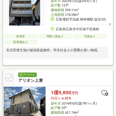
築年月
2023年3月(築3年6ヶ月)
総戸数
13戸
2
建物面積
559.11m
2
土地面積
218.28m
広島電鉄宇品線 御幸橋駅 徒歩5分
広島県広島市中区南千田東町
鉄骨造
間取り図あり
写真あり
駐車場あり
生活至便立地の築浅収益物件。学生社会人の需要が多い地域。
売アパート
アリオン上東
1億9,800
万円
利回り
4.22％
築年月
2019年8月(築7年1ヶ月)
総戸数
9戸
2
建物面積
621.74m