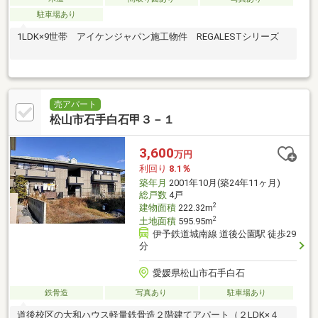
駐車場あり
1LDK×9世帯 アイケンジャパン施工物件 REGALESTシリーズ
売アパート
松山市石手白石甲３－１
3,600
万円
利回り
8.1％
築年月
2001年10月(築24年11ヶ月)
総戸数
4戸
2
建物面積
222.32m
2
土地面積
595.95m
伊予鉄道城南線 道後公園駅 徒歩29
分
愛媛県松山市石手白石
鉄骨造
写真あり
駐車場あり
道後校区の大和ハウス軽量鉄骨造２階建てアパート（２LDK×４