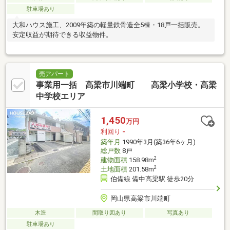
駐車場あり
大和ハウス施工、2009年築の軽量鉄骨造全5棟・18戸一括販売。
安定収益が期待できる収益物件。
売アパート
事業用一括 高梁市川端町 高梁小学校・高梁
中学校エリア
1,450
万円
利回り
-
築年月
1990年3月(築36年6ヶ月)
総戸数
8戸
2
建物面積
158.98m
2
土地面積
201.58m
伯備線 備中高梁駅 徒歩20分
岡山県高梁市川端町
木造
間取り図あり
写真あり
駐車場あり