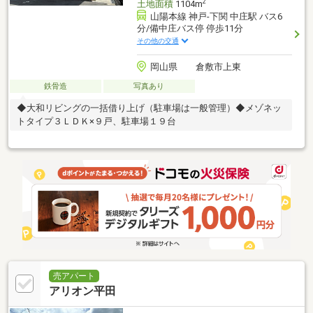
2
土地面積
1104m
山陽本線 神戸-下関 中庄駅 バス6
分/備中庄バス停 停歩11分
その他の交通
岡山県 倉敷市上東
鉄骨造
写真あり
◆大和リビングの一括借り上げ（駐車場は一般管理）◆メゾネッ
トタイプ３ＬＤＫ×９戸、駐車場１９台
売アパート
アリオン平田