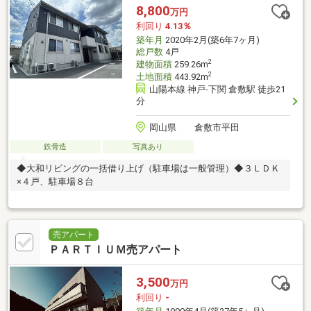
8,800
万円
利回り
4.13％
築年月
2020年2月(築6年7ヶ月)
総戸数
4戸
2
建物面積
259.26m
2
土地面積
443.92m
山陽本線 神戸-下関 倉敷駅 徒歩21
分
岡山県 倉敷市平田
鉄骨造
写真あり
◆大和リビングの一括借り上げ（駐車場は一般管理）◆３ＬＤＫ
×４戸、駐車場８台
売アパート
ＰＡＲＴＩＵＭ売アパート
3,500
万円
利回り
-