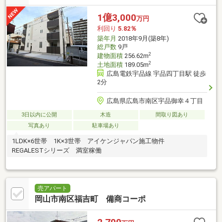
1億3,000
万円
利回り
5.82％
築年月
2018年9月(築8年)
総戸数
9戸
2
建物面積
256.62m
2
土地面積
189.05m
広島電鉄宇品線 宇品四丁目駅 徒歩
2分
広島県広島市南区宇品御幸４丁目
3日以内に公開
木造
間取り図あり
写真あり
駐車場あり
1LDK×6世帯 1K×3世帯 アイケンジャパン施工物件
REGALESTシリーズ 満室稼働
売アパート
岡山市南区福吉町 備商コーポ