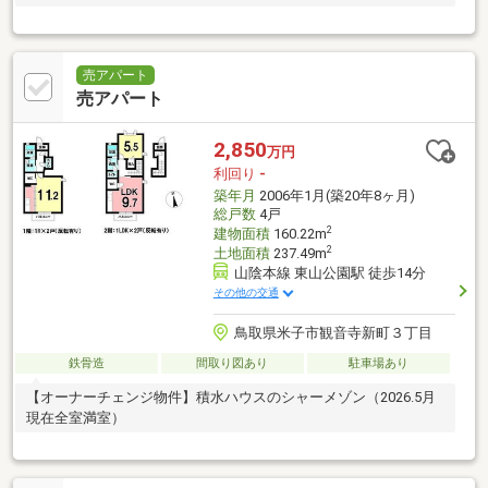
売アパート
売アパート
2,850
万円
利回り
-
築年月
2006年1月(築20年8ヶ月)
総戸数
4戸
2
建物面積
160.22m
2
土地面積
237.49m
山陰本線 東山公園駅 徒歩14分
その他の交通
鳥取県米子市観音寺新町３丁目
鉄骨造
間取り図あり
駐車場あり
【オーナーチェンジ物件】積水ハウスのシャーメゾン（2026.5月
現在全室満室）