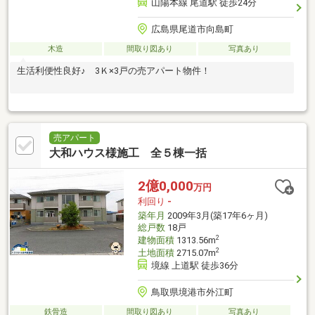
山陽本線 尾道駅 徒歩24分
広島県尾道市向島町
木造
間取り図あり
写真あり
生活利便性良好♪ 3Ｋ×3戸の売アパート物件！
売アパート
大和ハウス様施工 全５棟一括
2億0,000
万円
利回り
-
築年月
2009年3月(築17年6ヶ月)
総戸数
18戸
2
建物面積
1313.56m
2
土地面積
2715.07m
境線 上道駅 徒歩36分
鳥取県境港市外江町
鉄骨造
間取り図あり
写真あり