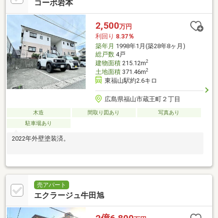
コーポ岩本
2,500
万円
利回り
8.37％
築年月
1998年1月(築28年8ヶ月)
総戸数
4戸
2
建物面積
215.12m
2
土地面積
371.46m
東福山駅約2.6キロ
広島県福山市蔵王町２丁目
木造
間取り図あり
写真あり
駐車場あり
2022年外壁塗装済。
売アパート
エクラージュ牛田旭