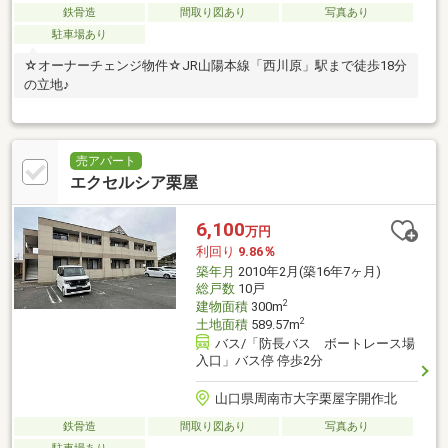
鉄骨造
間取り図あり
写真あり
駐車場あり
☆オーナーチェンジ物件☆JR山陽本線「西川原」駅まで徒歩18分
の立地♪
売アパート
エクセルシア栗屋
6,100
万円
利回り
9.86％
築年月
2010年2月(築16年7ヶ月)
総戸数
10戸
2
建物面積
300m
2
土地面積
589.57m
バス/「防長バス ボートレース場
入口」バス停 停歩2分
山口県周南市大字栗屋字開作北
鉄骨造
間取り図あり
写真あり