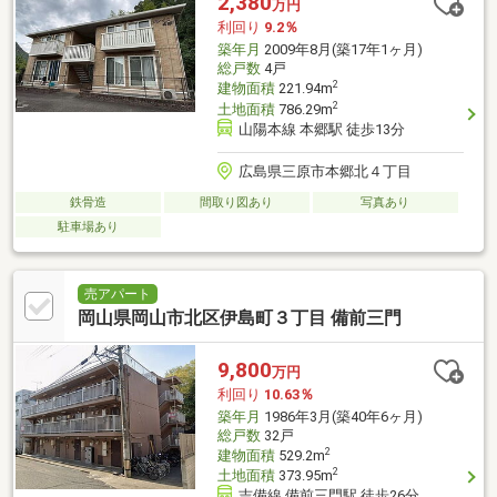
2,380
万円
利回り
9.2％
築年月
2009年8月(築17年1ヶ月)
総戸数
4戸
2
建物面積
221.94m
2
土地面積
786.29m
山陽本線 本郷駅 徒歩13分
広島県三原市本郷北４丁目
鉄骨造
間取り図あり
写真あり
駐車場あり
売アパート
岡山県岡山市北区伊島町３丁目 備前三門
9,800
万円
利回り
10.63％
築年月
1986年3月(築40年6ヶ月)
総戸数
32戸
2
建物面積
529.2m
2
土地面積
373.95m
吉備線 備前三門駅 徒歩26分