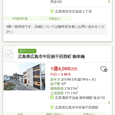
停歩3分
広島県呉市広塩焼２丁目
RC造SRC造
写真あり
3棟一括売却です。詳細については物件担当者にお問い合わせくだ
さい。
売アパート
広島県広島市中区南千田西町 御幸橋
1億4,000
万円
利回り
5.86％
築年月
2019年3月(築7年6ヶ月)
総戸数
9戸
2
建物面積
276.27m
2
土地面積
171.17m
広島電鉄宇品線 御幸橋駅 徒歩7分
広島県広島市中区南千田西町
木造
間取り図あり
写真あり