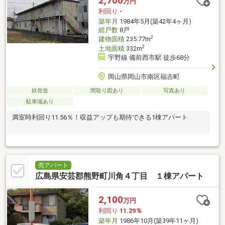
2,700
万円
利回り
-
築年月
1984年5月(築42年4ヶ月)
総戸数
8戸
2
建物面積
235.77m
2
土地面積
332m
宇野線 備前西市駅 徒歩68分
岡山県岡山市南区福吉町
鉄骨造
間取り図あり
写真あり
駐車場あり
満室時利回り11.56％！収益アップも期待できる1棟アパート
売アパート
広島県安芸郡熊野町川角４丁目 １棟アパート
2,100
万円
利回り
11.29％
築年月
1986年10月(築39年11ヶ月)