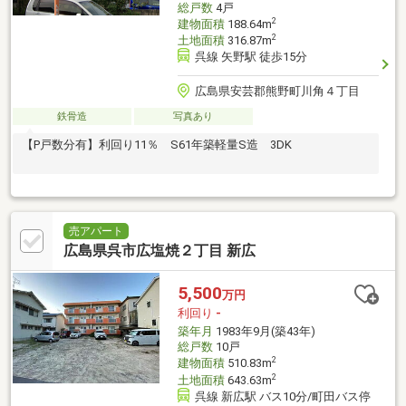
総戸数
4戸
2
建物面積
188.64m
2
土地面積
316.87m
呉線 矢野駅 徒歩15分
広島県安芸郡熊野町川角４丁目
鉄骨造
写真あり
【P戸数分有】利回り11％ S61年築軽量S造 3DK
売アパート
広島県呉市広塩焼２丁目 新広
5,500
万円
利回り
-
築年月
1983年9月(築43年)
総戸数
10戸
2
建物面積
510.83m
2
土地面積
643.63m
呉線 新広駅 バス10分/町田バス停