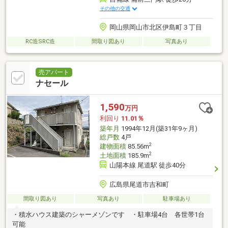
その他の交通
岡山県岡山市北区伊島町３丁目
RC造SRC造
間取り図あり
写真あり
売アパート
ナセール
1,590
万円
利回り
11.01％
築年月
1994年12月(築31年9ヶ月)
総戸数
4戸
2
建物面積
85.56m
2
土地面積
185.9m
山陽本線 尾道駅 徒歩40分
広島県尾道市吉和町
間取り図あり
写真あり
駐車場あり
・積水ハウス建築のシャーメゾンです ・駐車場4台 各世帯1台
可能