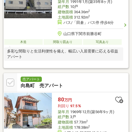
築年月
1991年1月(築35年8ヶ月)
総戸数
10戸
2
建物面積
364.36m
2
土地面積
312.92m
バス/「田倉」バス停 停歩6分
山口県下関市前勝谷町
木造
間取り図あり
写真あり
多彩な間取りと生活利便性を備え、幅広い入居需要に応える収益
アパート
売アパート
向島町 売アパート
80
万円
利回り
97.5％
築年月
1969年12月(築56年9ヶ月)
総戸数
3戸
2
建物面積
57.73m
2
土地面積
178.38m