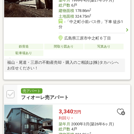
築年月
1999年4月(築27年5ヶ月)
総戸数
6戸
2
建物面積
178.86m
2
土地面積
324.75m
-「中之町小前バス停」下車 徒歩1
分
広島県三原市中之町６丁目
鉄骨造
間取り図あり
写真あり
駐車場あり
福山・尾道・三原の不動産売却・購入のご相談は(株)タカハシへ
お任せください！
売アパート
フィオーレ売アパート
3,340
万円
利回り
-
築年月
2000年3月(築26年6ヶ月)
総戸数
4戸
2