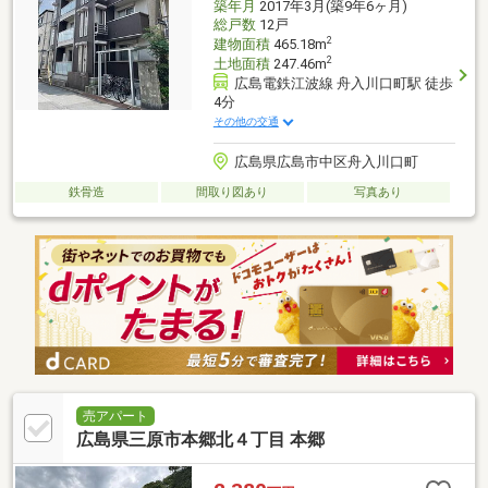
築年月
2017年3月(築9年6ヶ月)
総戸数
12戸
2
建物面積
465.18m
2
土地面積
247.46m
広島電鉄江波線 舟入川口町駅 徒歩
4分
その他の交通
広島県広島市中区舟入川口町
鉄骨造
間取り図あり
写真あり
売アパート
広島県三原市本郷北４丁目 本郷