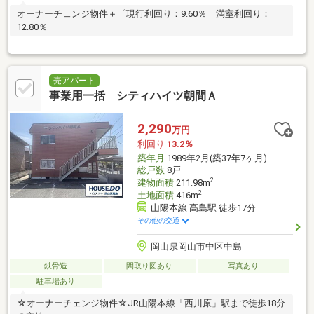
オーナーチェンジ物件＋゜現行利回り：9.60％ 満室利回り：
12.80％
売アパート
事業用一括 シティハイツ朝間Ａ
2,290
万円
利回り
13.2％
築年月
1989年2月(築37年7ヶ月)
総戸数
8戸
2
建物面積
211.98m
2
土地面積
416m
山陽本線 高島駅 徒歩17分
その他の交通
岡山県岡山市中区中島
鉄骨造
間取り図あり
写真あり
駐車場あり
☆オーナーチェンジ物件☆JR山陽本線「西川原」駅まで徒歩18分