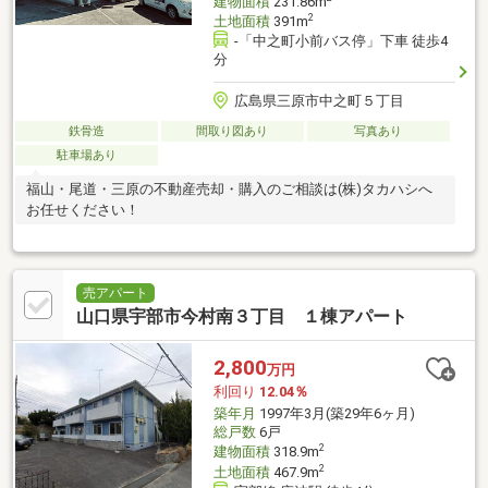
建物面積
231.86m
2
土地面積
391m
-「中之町小前バス停」下車 徒歩4
分
広島県三原市中之町５丁目
鉄骨造
間取り図あり
写真あり
駐車場あり
福山・尾道・三原の不動産売却・購入のご相談は(株)タカハシへ
お任せください！
売アパート
山口県宇部市今村南３丁目 １棟アパート
2,800
万円
利回り
12.04％
築年月
1997年3月(築29年6ヶ月)
総戸数
6戸
2
建物面積
318.9m
2
土地面積
467.9m