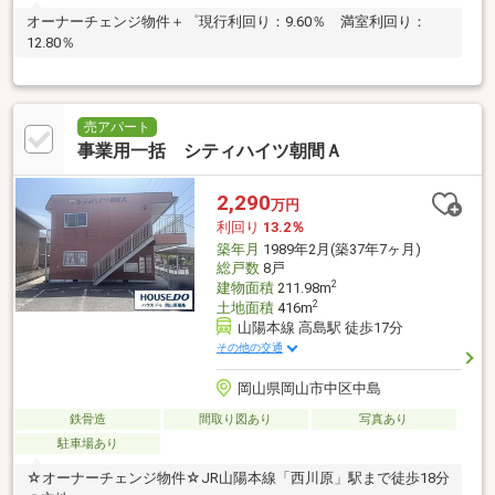
オーナーチェンジ物件＋゜現行利回り：9.60％ 満室利回り：
12.80％
売アパート
事業用一括 シティハイツ朝間Ａ
2,290
万円
利回り
13.2％
築年月
1989年2月(築37年7ヶ月)
総戸数
8戸
2
建物面積
211.98m
2
土地面積
416m
山陽本線 高島駅 徒歩17分
その他の交通
岡山県岡山市中区中島
鉄骨造
間取り図あり
写真あり
駐車場あり
☆オーナーチェンジ物件☆JR山陽本線「西川原」駅まで徒歩18分