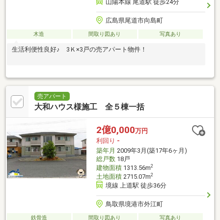
山陽本線 尾道駅 徒歩24分
広島県尾道市向島町
木造
間取り図あり
写真あり
生活利便性良好♪ 3Ｋ×3戸の売アパート物件！
売アパート
大和ハウス様施工 全５棟一括
2億0,000
万円
利回り
-
築年月
2009年3月(築17年6ヶ月)
総戸数
18戸
2
建物面積
1313.56m
2
土地面積
2715.07m
境線 上道駅 徒歩36分
鳥取県境港市外江町
鉄骨造
間取り図あり
写真あり