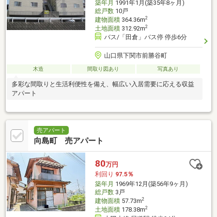
築年月
1991年1月(築35年8ヶ月)
総戸数
10戸
2
建物面積
364.36m
2
土地面積
312.92m
バス/「田倉」バス停 停歩6分
山口県下関市前勝谷町
木造
間取り図あり
写真あり
多彩な間取りと生活利便性を備え、幅広い入居需要に応える収益
アパート
売アパート
向島町 売アパート
80
万円
利回り
97.5％
築年月
1969年12月(築56年9ヶ月)
総戸数
3戸
2
建物面積
57.73m
2
土地面積
178.38m