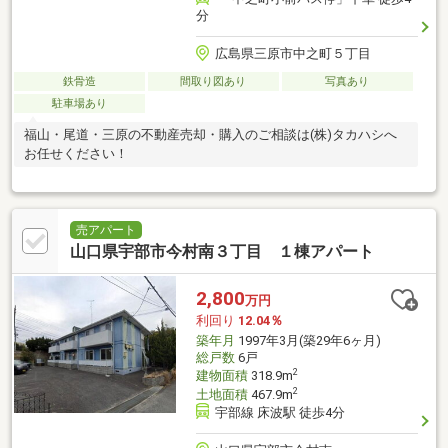
分
広島県三原市中之町５丁目
鉄骨造
間取り図あり
写真あり
駐車場あり
福山・尾道・三原の不動産売却・購入のご相談は(株)タカハシへ
お任せください！
売アパート
山口県宇部市今村南３丁目 １棟アパート
2,800
万円
利回り
12.04％
築年月
1997年3月(築29年6ヶ月)
総戸数
6戸
2
建物面積
318.9m
2
土地面積
467.9m
宇部線 床波駅 徒歩4分