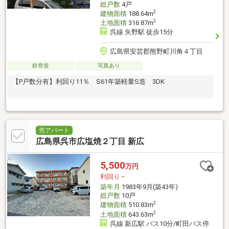
総戸数
4戸
2
建物面積
188.64m
2
土地面積
316.87m
呉線 矢野駅 徒歩15分
広島県安芸郡熊野町川角４丁目
鉄骨造
写真あり
【P戸数分有】利回り11％ S61年築軽量S造 3DK
売アパート
広島県呉市広塩焼２丁目 新広
5,500
万円
利回り
-
築年月
1983年9月(築43年)
総戸数
10戸
2
建物面積
510.83m
2
土地面積
643.63m
呉線 新広駅 バス10分/町田バス停