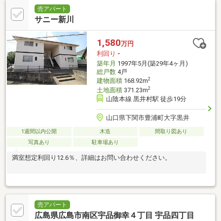
売アパート
サニー新川
1,580
万円
利回り
-
築年月
1997年5月(築29年4ヶ月)
総戸数
4戸
2
建物面積
168.92m
2
土地面積
371.23m
山陰本線 黒井村駅 徒歩19分
山口県下関市豊浦町大字黒井
1週間以内公開
木造
間取り図あり
写真あり
駐車場あり
満室想定利回り12.6％、詳細はお問い合わせください。
売アパート
広島県広島市南区宇品御幸４丁目 宇品四丁目