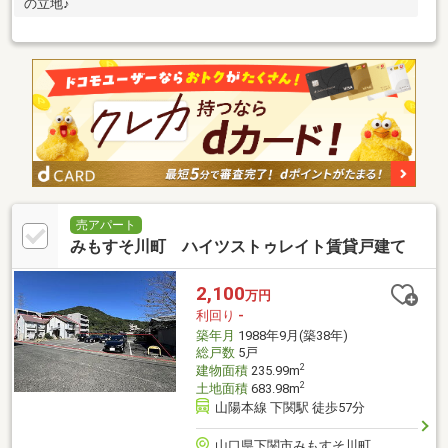
の立地♪
売アパート
みもすそ川町 ハイツストゥレイト賃貸戸建て
2,100
万円
利回り
-
築年月
1988年9月(築38年)
総戸数
5戸
2
建物面積
235.99m
2
土地面積
683.98m
山陽本線 下関駅 徒歩57分
山口県下関市みもすそ川町