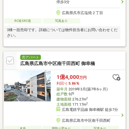
停歩3分
広島県呉市広塩焼２丁目
RC造SRC造
写真あり
3棟一括売却です。詳細については物件担当者にお問い合わせくだ
さい。
売アパート
広島県広島市中区南千田西町 御幸橋
1億4,000
万円
利回り
5.86％
築年月
2019年3月(築7年6ヶ月)
総戸数
9戸
2
建物面積
276.27m
2
土地面積
171.17m
広島電鉄宇品線 御幸橋駅 徒歩7分
広島県広島市中区南千田西町
木造
間取り図あり
写真あり