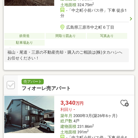
2
土地面積
324.75m
-「中之町小前バス停」下車 徒歩1
分
広島県三原市中之町６丁目
鉄骨造
間取り図あり
写真あり
駐車場あり
福山・尾道・三原の不動産売却・購入のご相談は(株)タカハシへ
お任せください！
売アパート
フィオーレ売アパート
3,340
万円
利回り
-
築年月
2000年3月(築26年6ヶ月)
総戸数
4戸
2
建物面積
231.86m
2
土地面積
391m
-「中之町小前バス停」下車 徒歩4