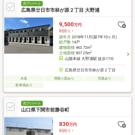
売アパート
広島県廿日市市林が原２丁目 大野浦
9,500
万円
利回り
-
築年月
2018年11月(築7年10ヶ月)
総戸数
14戸
2
建物面積
463.72m
2
土地面積
907.25m
山陽本線 大野浦駅 徒歩17分
広島県廿日市市林が原２丁目
木造
間取り図あり
写真あり
駐車場あり
売アパート
山口県下関市前勝谷町
830
万円
利回り
-