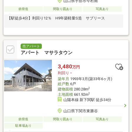
山口県宇部市今村南
鉄骨造
間取り図あり
写真あり
【駅徒歩4分】利回り12％ H9年築軽量S造 サブリース
売アパート
アパート マサラタウン
3,480
万円
利回り
-
築年月
1993年3月(築33年6ヶ月)
総戸数
6戸
2
建物面積
280.28m
2
土地面積
661.92m
山陽本線 新下関駅 徒歩34分
山口県下関市東勝谷
鉄骨造
間取り図あり
写真あり
駐車場あり