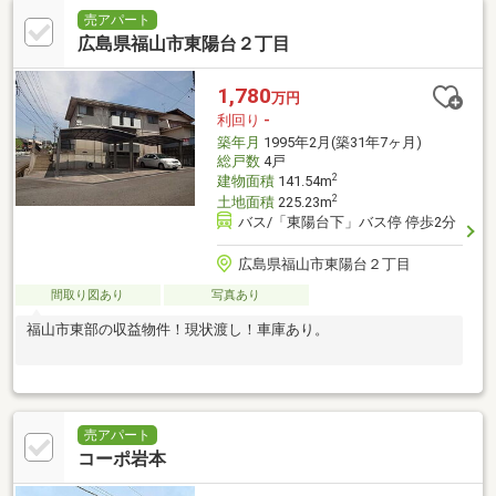
売アパート
広島県福山市東陽台２丁目
1,780
万円
利回り
-
築年月
1995年2月(築31年7ヶ月)
総戸数
4戸
2
建物面積
141.54m
2
土地面積
225.23m
バス/「東陽台下」バス停 停歩2分
広島県福山市東陽台２丁目
間取り図あり
写真あり
福山市東部の収益物件！現状渡し！車庫あり。
売アパート
コーポ岩本