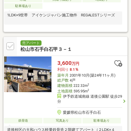
駐車場あり
1LDK×9世帯 アイケンジャパン施工物件 REGALESTシリーズ
売アパート
松山市石手白石甲３－１
3,600
万円
利回り
8.1％
築年月
2001年10月(築24年11ヶ月)
総戸数
4戸
2
建物面積
222.32m
2
土地面積
595.95m
伊予鉄道城南線 道後公園駅 徒歩29
分
愛媛県松山市石手白石
鉄骨造
写真あり
駐車場あり
道後校区の大和ハウス軽量鉄骨造２階建てアパート（２LDK×４