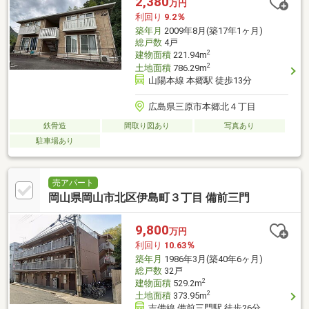
2,380
万円
利回り
9.2％
築年月
2009年8月(築17年1ヶ月)
総戸数
4戸
2
建物面積
221.94m
2
土地面積
786.29m
山陽本線 本郷駅 徒歩13分
広島県三原市本郷北４丁目
鉄骨造
間取り図あり
写真あり
駐車場あり
売アパート
岡山県岡山市北区伊島町３丁目 備前三門
9,800
万円
利回り
10.63％
築年月
1986年3月(築40年6ヶ月)
総戸数
32戸
2
建物面積
529.2m
2
土地面積
373.95m
吉備線 備前三門駅 徒歩26分