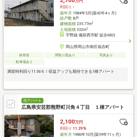
2,700
万円
利回り
-
築年月
1984年5月(築42年4ヶ月)
総戸数
8戸
2
建物面積
235.77m
2
土地面積
332m
宇野線 備前西市駅 徒歩68分
岡山県岡山市南区福吉町
鉄骨造
間取り図あり
写真あり
駐車場あり
満室時利回り11.56％！収益アップも期待できる1棟アパート
売アパート
広島県安芸郡熊野町川角４丁目 １棟アパート
2,100
万円
利回り
11.29％
築年月
1986年10月(築39年11ヶ月)