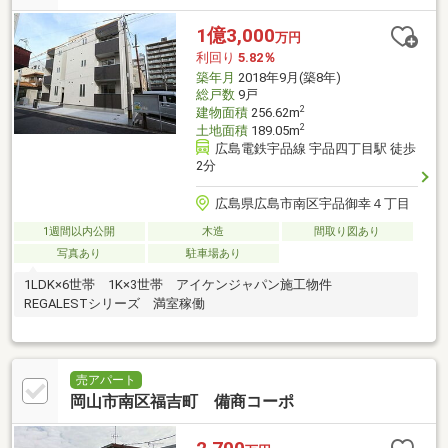
1億3,000
万円
利回り
5.82％
築年月
2018年9月(築8年)
総戸数
9戸
2
建物面積
256.62m
2
土地面積
189.05m
広島電鉄宇品線 宇品四丁目駅 徒歩
2分
広島県広島市南区宇品御幸４丁目
1週間以内公開
木造
間取り図あり
写真あり
駐車場あり
1LDK×6世帯 1K×3世帯 アイケンジャパン施工物件
REGALESTシリーズ 満室稼働
売アパート
岡山市南区福吉町 備商コーポ