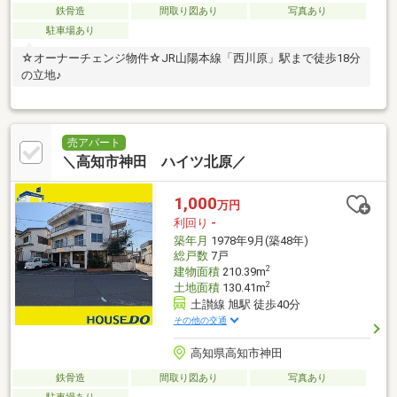
鉄骨造
間取り図あり
写真あり
駐車場あり
☆オーナーチェンジ物件☆JR山陽本線「西川原」駅まで徒歩18分
の立地♪
売アパート
＼高知市神田 ハイツ北原／
1,000
万円
利回り
-
築年月
1978年9月(築48年)
総戸数
7戸
2
建物面積
210.39m
2
土地面積
130.41m
土讃線 旭駅 徒歩40分
その他の交通
高知県高知市神田
鉄骨造
間取り図あり
写真あり