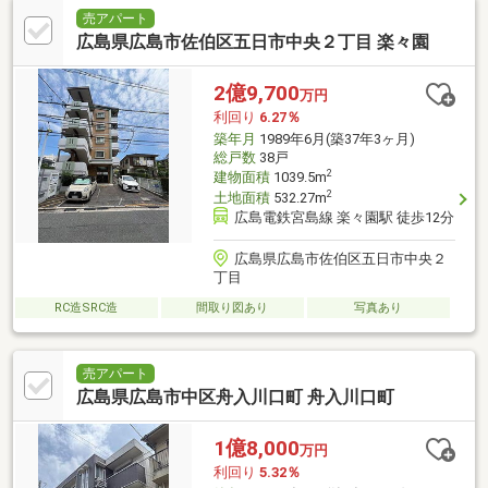
売アパート
広島県広島市佐伯区五日市中央２丁目 楽々園
2億9,700
万円
利回り
6.27％
築年月
1989年6月(築37年3ヶ月)
総戸数
38戸
2
建物面積
1039.5m
2
土地面積
532.27m
広島電鉄宮島線 楽々園駅 徒歩12分
広島県広島市佐伯区五日市中央２
丁目
RC造SRC造
間取り図あり
写真あり
売アパート
広島県広島市中区舟入川口町 舟入川口町
1億8,000
万円
利回り
5.32％