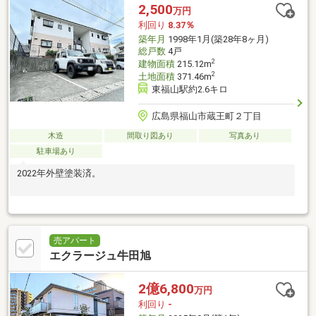
2,500
万円
利回り
8.37％
築年月
1998年1月(築28年8ヶ月)
総戸数
4戸
2
建物面積
215.12m
2
土地面積
371.46m
東福山駅約2.6キロ
広島県福山市蔵王町２丁目
木造
間取り図あり
写真あり
駐車場あり
2022年外壁塗装済。
売アパート
エクラージュ牛田旭
2億6,800
万円
利回り
-