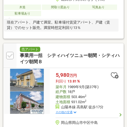
木造
間取り図あり
写真あり
駐車場あり
現在アパート、戸建て満室。駐車場付賃貸アパート、戸建（賃
貸）でのセット販売。満室時想定利回り13％
売アパート
事業用一括 シティハイツニュー朝間・シティハ
イツ朝間Ｂ
5,980
万円
利回り
13.81％
築年月
1989年9月(築37年)
総戸数
18戸
2
建物面積
503.46m
2
土地面積
931.02m
山陽本線 高島駅 徒歩17分
その他の交通
岡山県岡山市中区中島