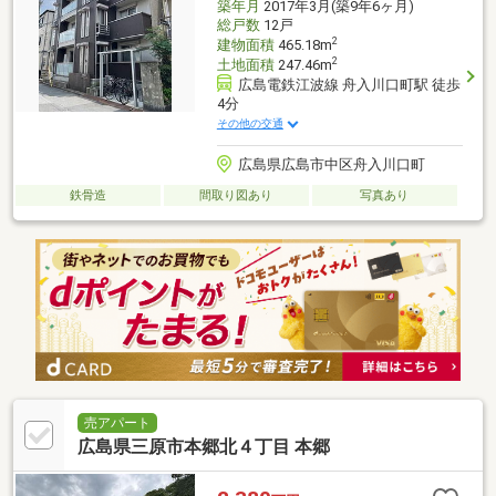
築年月
2017年3月(築9年6ヶ月)
総戸数
12戸
2
建物面積
465.18m
2
土地面積
247.46m
広島電鉄江波線 舟入川口町駅 徒歩
4分
その他の交通
広島県広島市中区舟入川口町
鉄骨造
間取り図あり
写真あり
売アパート
広島県三原市本郷北４丁目 本郷