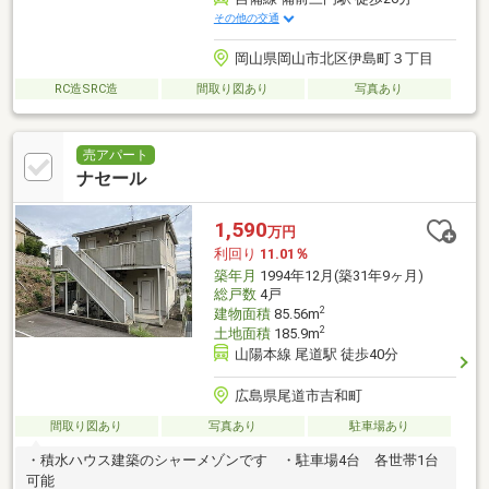
その他の交通
岡山県岡山市北区伊島町３丁目
RC造SRC造
間取り図あり
写真あり
売アパート
ナセール
1,590
万円
利回り
11.01％
築年月
1994年12月(築31年9ヶ月)
総戸数
4戸
2
建物面積
85.56m
2
土地面積
185.9m
山陽本線 尾道駅 徒歩40分
広島県尾道市吉和町
間取り図あり
写真あり
駐車場あり
・積水ハウス建築のシャーメゾンです ・駐車場4台 各世帯1台
可能