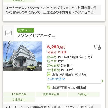
駐車場あり
オーナーチェンジの一棟アパートをお預しました！神田吉野の閑
静な住宅街の中にあって、土佐道路や春野方面へのアクセス良
好！2～3階は住居、1階は店舗と居住用・事業用どちらのニーズ
も満たす構成です！
売アパート
メゾンドピアネージュ
6,280
万円
利回り
11.2％
築年月
1989年3月(築37年6ヶ月)
総戸数
12戸
2
建物面積
536.48m
2
土地面積
191.49m
山陰本線 幡生駅 徒歩9分
その他の交通
山口県下関市山の田東町
RC造SRC造
間取り図あり
写真あり
駐車場あり
●オーナーチェンジ物件●年間予定利回り：11.2％ 年間予定収