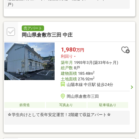
戸）
売アパート
岡山県倉敷市三田 中庄
1,980
万円
利回り
-
築年月
1993年3月(築33年6ヶ月)
総戸数
8戸
2
建物面積
185.48m
2
土地面積
276.92m
山陽本線 中庄駅 徒歩24分
岡山県倉敷市三田
鉄骨造
写真あり
駐車場あり
☆学生向けとして長年安定運営！2階建て収益アパート☆