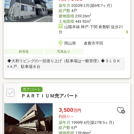
築年月
2020年2月(築6年7ヶ月)
総戸数
4戸
2
建物面積
259.26m
2
土地面積
443.92m
山陽本線 神戸-下関 倉敷駅 徒歩21
分
岡山県 倉敷市平田
鉄骨造
写真あり
◆大和リビングの一括借り上げ（駐車場は一般管理）◆３ＬＤＫ
×４戸、駐車場８台
売アパート
ＰＡＲＴＩＵＭ売アパート
3,500
万円
利回り
-
築年月
1999年4月(築27年5ヶ月)
総戸数
6戸
2
建物面積
178.86m