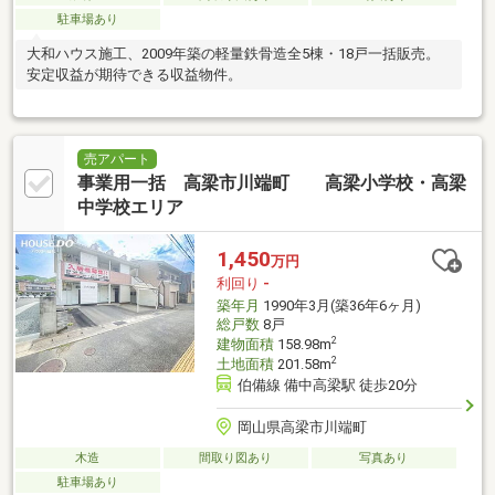
駐車場あり
大和ハウス施工、2009年築の軽量鉄骨造全5棟・18戸一括販売。
安定収益が期待できる収益物件。
売アパート
事業用一括 高梁市川端町 高梁小学校・高梁
中学校エリア
1,450
万円
利回り
-
築年月
1990年3月(築36年6ヶ月)
総戸数
8戸
2
建物面積
158.98m
2
土地面積
201.58m
伯備線 備中高梁駅 徒歩20分
岡山県高梁市川端町
木造
間取り図あり
写真あり
駐車場あり