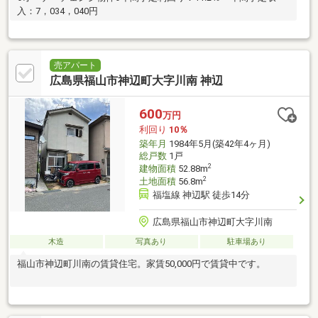
入：7，034，040円
売アパート
広島県福山市神辺町大字川南 神辺
600
万円
利回り
10％
築年月
1984年5月(築42年4ヶ月)
総戸数
1戸
2
建物面積
52.88m
2
土地面積
56.8m
福塩線 神辺駅 徒歩14分
広島県福山市神辺町大字川南
木造
写真あり
駐車場あり
福山市神辺町川南の賃貸住宅。家賃50,000円で賃貸中です。