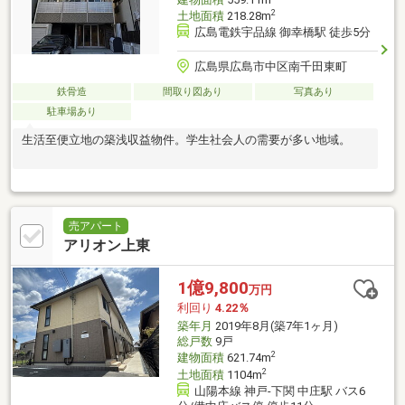
2
土地面積
218.28m
広島電鉄宇品線 御幸橋駅 徒歩5分
広島県広島市中区南千田東町
鉄骨造
間取り図あり
写真あり
駐車場あり
生活至便立地の築浅収益物件。学生社会人の需要が多い地域。
売アパート
アリオン上東
1億9,800
万円
利回り
4.22％
築年月
2019年8月(築7年1ヶ月)
総戸数
9戸
2
建物面積
621.74m
2
土地面積
1104m
山陽本線 神戸-下関 中庄駅 バス6