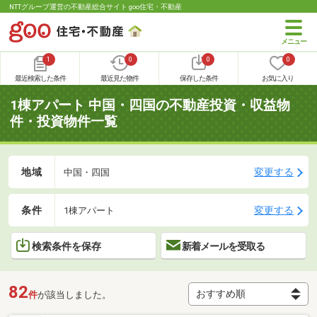
NTTグループ運営の不動産総合サイト goo住宅・不動産
1
0
0
0
最近検索した条件
最近見た物件
保存した条件
お気に入り
1棟アパート 中国・四国の不動産投資・収益物
件・投資物件一覧
地域
変更する
中国・四国
条件
変更する
1棟アパート
検索条件を保存
新着メールを受取る
82
件
が該当しました。