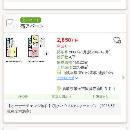
売アパート
売アパート
2,850
万円
利回り
-
築年月
2006年1月(築20年8ヶ月)
総戸数
4戸
2
建物面積
160.22m
2
土地面積
237.49m
山陰本線 東山公園駅 徒歩14分
その他の交通
鳥取県米子市観音寺新町３丁目
鉄骨造
間取り図あり
駐車場あり
【オーナーチェンジ物件】積水ハウスのシャーメゾン（2026.5月
現在全室満室）