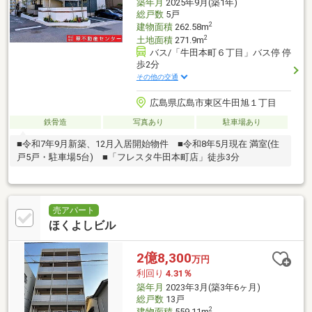
築年月
2025年9月(築1年)
総戸数
5戸
2
建物面積
262.58m
2
土地面積
271.9m
バス/「牛田本町６丁目」バス停 停
歩2分
その他の交通
広島県広島市東区牛田旭１丁目
鉄骨造
写真あり
駐車場あり
■令和7年9月新築、12月入居開始物件 ■令和8年5月現在 満室(住
戸5戸・駐車場5台) ■「フレスタ牛田本町店」徒歩3分
売アパート
ほくよしビル
2億8,300
万円
利回り
4.31％
築年月
2023年3月(築3年6ヶ月)
総戸数
13戸
2
建物面積
559.11m