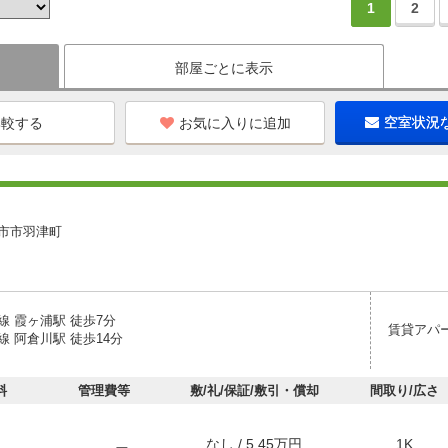
1
2
部屋ごとに表示
お気に入りに追加
空室状況
Ｉ
市市羽津町
線 霞ヶ浦駅 徒歩7分
賃貸アパ
 阿倉川駅 徒歩14分
料
管理費等
敷/礼/保証/敷引・償却
間取り/広さ
なし / 5.45万円
1K