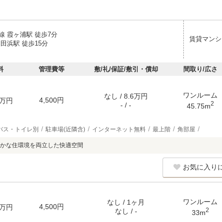
線 霞ヶ浦駅 徒歩7分
賃貸マンシ
田浜駅 徒歩15分
料
管理費等
敷/礼/保証/敷引・償却
間取り/広さ
ワンルーム
なし / 8.6万円
4,500円
万円
2
- / -
45.75m
バス・トイレ別
駐車場(近隣含)
インターネット無料
最上階
角部屋
かな住環境を両立した快適空間
お気に入り
ワンルーム
なし / 1ヶ月
4,500円
万円
2
なし / -
33m