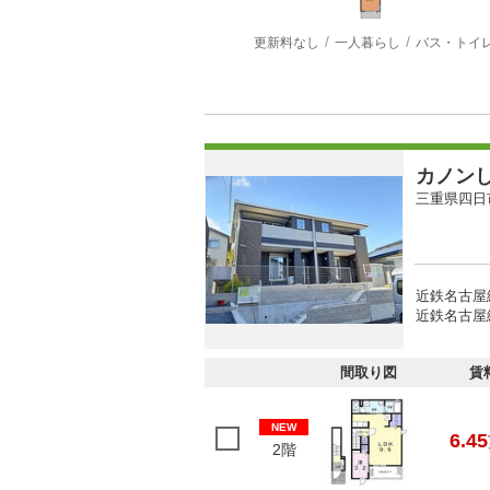
更新料なし
一人暮らし
バス・トイ
カノン
三重県四日
近鉄名古屋線
近鉄名古屋線
間取り図
賃
NEW
6.45
2階