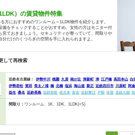
1LDK）の賃貸物件特集
る方におすすめのワンルーム～1LDK物件を紹介します。
設備をチェックすることがおすすめ。女性の方はモニター付
も見ておきましょう。セキュリティが整っていて、間取りや
自分だけのくつろぎの空間を手に入れられますよ。
更して再検索
近鉄名古屋線：
伊勢中川
桃園
久居
南が丘
津新町
津
江戸橋
高田本山
白
伊勢若松
箕田
長太ノ浦
楠
北楠
塩浜
海山道
新正
近鉄四日市
川原町
阿
益生
桑名
近鉄長島
近鉄弥富
佐古木
富吉
近鉄蟹江
戸田
伏屋
近鉄八田
間取り：
ワンルーム、1K、1DK、1LDK(+S)