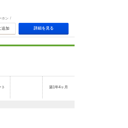
ーホン
詳細を見る
に追加
ート
築1年4ヶ月