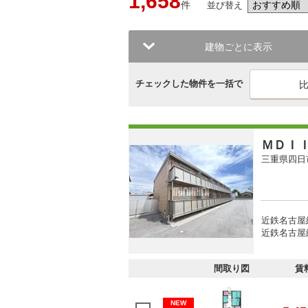
1,658
件
並び替え
建物ごとに表示
チェックした物件を一括で
ＭＤＩ
三重県四日
近鉄名古屋
近鉄名古屋線
間取り図
賃
NEW