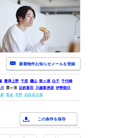
塚
豊津上野
千里
磯山
鼓ヶ浦
白子
千代崎
倉川
霞ヶ浦
近鉄富田
川越富洲原
伊勢朝日
烏森
黄金
米野
近鉄名古屋
この条件を保存