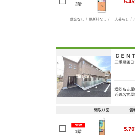
5.45
2階
敷金なし
更新料なし
一人暮らし
ＣＥＮ
三重県四日
近鉄名古屋線
近鉄名古屋線
間取り図
賃
NEW
5.70
1階