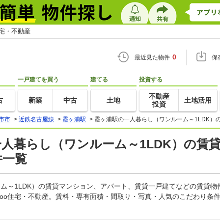
住宅・不動産
0
最近見た物件
保
一戸建てを買う
建てる
投資する
不動産
古
新築
中古
土地
土地活用
投資
市市
>
近鉄名古屋線
>
霞ヶ浦駅
>
霞ヶ浦駅の一人暮らし（ワンルーム～1LDK）
一人暮らし（ワンルーム～1LDK）の賃
件一覧
ーム～1LDK）の賃貸マンション、アパート、賃貸一戸建てなどの賃貸
goo住宅・不動産。賃料・専有面積・間取り・写真・人気のこだわり条