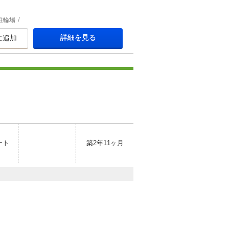
駐輪場
詳細を見る
に追加
ート
築2年11ヶ月