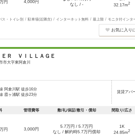
4,000円
万円
2
なし / -
32.17m
バス・トイレ別
駐車場(近隣含)
インターネット無料
最上階
モニタ付インタ
お気に入り
ＴＥＲ ＶＩＬＬＡＧＥ
市市大字東阿倉川
 阿倉川駅 徒歩16分
賃貸アパ
 霞ヶ浦駅 徒歩23分
料
管理費等
敷/礼/保証/敷引・償却
間取り/広さ
5.7万円 / 5.7万円
1K
3,000円
万円
2
なし / 解約時5.7万円償却
24.85m