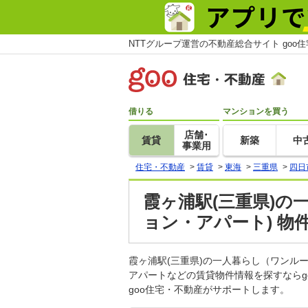
NTTグループ運営の不動産総合サイト goo
借りる
マンションを買う
店舗･
賃貸
新築
中
事業用
住宅・不動産
>
賃貸
>
東海
>
三重県
>
四日
霞ヶ浦駅(三重県)の
ョン・アパート) 物
霞ヶ浦駅(三重県)の一人暮らし（ワンル
アパートなどの賃貸物件情報を探すなら
goo住宅・不動産がサポートします。