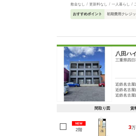
敷金なし
更新料なし
一人暮らし
おすすめポイント
初期費用クレジッ
八田ハ
三重県四日
近鉄名古屋線
近鉄名古屋線
近鉄名古屋線
間取り図
賃
NEW
3
万
2階