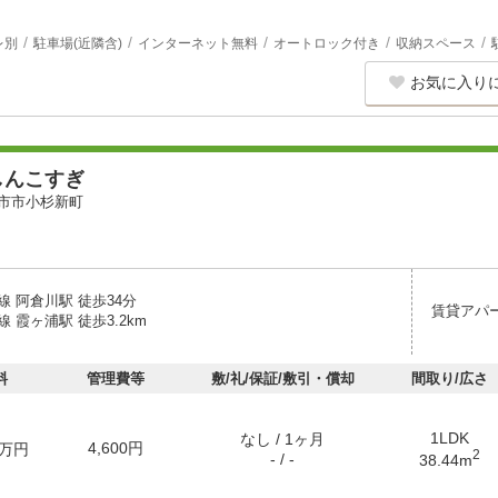
レ別
駐車場(近隣含)
インターネット無料
オートロック付き
収納スペース
お気に入り
しんこすぎ
市市小杉新町
 阿倉川駅 徒歩34分
賃貸アパ
 霞ヶ浦駅 徒歩3.2km
料
管理費等
敷/礼/保証/敷引・償却
間取り/広さ
1LDK
なし / 1ヶ月
4,600円
万円
2
- / -
38.44m