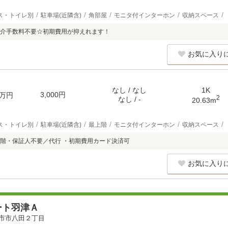
ス・トイレ別
駐車場(近隣含)
角部屋
モニタ付インターホン
収納スペース
介手数料不要☆初期費用が抑えれます！
お気に入り
なし / なし
1K
3,000円
万円
2
なし / -
20.63m
ス・トイレ別
駐車場(近隣含)
最上階
モニタ付インターホン
収納スペース
階・保証人不要／代行 ・初期費用カード決済可
お気に入り
ート羽津Ａ
市市八田２丁目