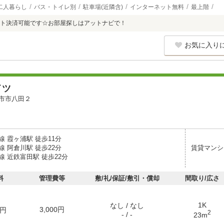
二人暮らし
バス・トイレ別
駐車場(近隣含)
インターネット無料
最上階
ト決済可能です☆お部屋探しはアットナビで！
お気に入り
イツ
市市八田２
 霞ヶ浦駅 徒歩11分
 阿倉川駅 徒歩22分
賃貸マンシ
 近鉄富田駅 徒歩22分
料
管理費等
敷/礼/保証/敷引・償却
間取り/広さ
1K
なし / なし
3,000円
円
2
- / -
23m