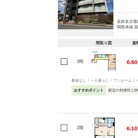
近鉄名古屋
関西本線 富
間取り図
賃
3階
6.60
敷金なし
一人暮らし
ワンルーム
おすすめポイント
駅近の利便性と静
2階
6.10