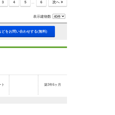
3
4
5
6
次へ
…
表示建物数
などをお問い合わせする(無料)
ート
築3年6ヶ月